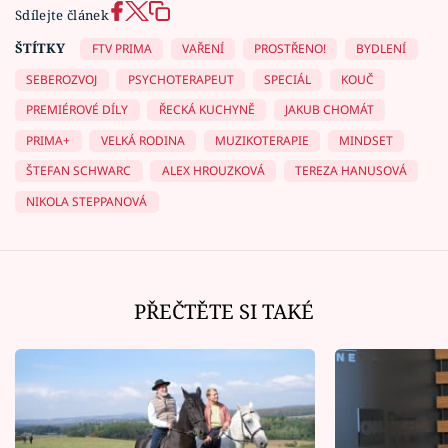
Sdílejte článek
ŠTÍTKY
FTV PRIMA
VAŘENÍ
PROSTŘENO!
BYDLENÍ
SEBEROZVOJ
PSYCHOTERAPEUT
SPECIÁL
KOUČ
PREMIÉROVÉ DÍLY
ŘECKÁ KUCHYNĚ
JAKUB CHOMÁT
PRIMA+
VELKÁ RODINA
MUZIKOTERAPIE
MINDSET
ŠTEFAN SCHWARC
ALEX HROUZKOVÁ
TEREZA HANUSOVÁ
NIKOLA STEPPANOVÁ
PŘEČTĚTE SI TAKÉ