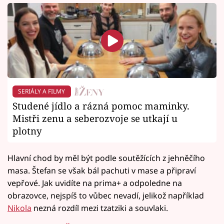
SERIÁLY A FILMY
Studené jídlo a rázná pomoc maminky.
Mistři zenu a seberozvoje se utkají u
plotny
Hlavní chod by měl být podle soutěžících z jehněčího
masa. Štefan se však bál pachuti v mase a připraví
vepřové. Jak uvidíte na prima+ a odpoledne na
obrazovce, nejspíš to vůbec nevadí, jelikož například
Nikola
nezná rozdíl mezi tzatziki a souvlaki.