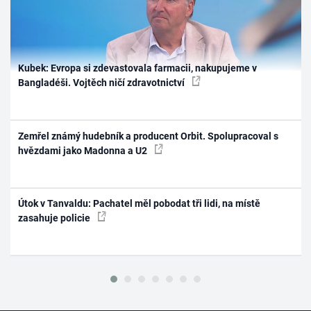
Kubek: Evropa si zdevastovala farmacii, nakupujeme v
Bangladéši. Vojtěch ničí zdravotnictví
Zemřel známý hudebník a producent Orbit. Spolupracoval s
hvězdami jako Madonna a U2
Útok v Tanvaldu: Pachatel měl pobodat tři lidi, na místě
zasahuje policie