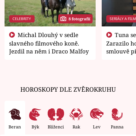
CELEBRITY
SERIÁLY A FIL
8 fotografií
Michal Dlouhý v sedle
Tuna se chtěl vrátit domů.
slavného filmového koně.
Zarazilo ho
Jezdil na něm i Draco Malfoy
smlouvě př
zemřít
HOROSKOPY DLE ZVĚROKRUHU
Beran
Býk
Blíženci
Rak
Lev
Panna
V