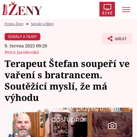
ŽIVĚ
Prima Ženy
■
Seriály a filmy
Trendy:
Polabí
Inspekce
Prostřeno!
AYTO?
SERIÁLY A FILMY
SDÍLET
Módní alarm
Zrádci
Proměny
9. června 2025 09:20
Petra Jaroševská
Terapeut Štefan soupeří ve
vaření s bratrancem.
Témata
Soutěžící myslí, že má
Celebrity
výhodu
Žádná položka z playlistu není
Vztahy
dostupná.
Seriály