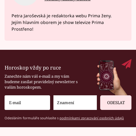
Petra Jaroševská je redaktorka webu Prima ženy.
Jejím hlavním oborem je show televize Prima
Prostřeno!
Horoskop vždy po ruce
Zanechte nám váš e-mail a my vám
budeme zasílat pravidelný newsletter s
vaším horoskopem.
ODESLAT
Odesláním formuláře souhlasíte s
podmínkami zpracování osobních údajů