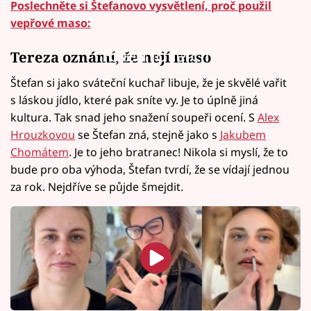
Poslechněte si Štefanovo vysvětlení, proč použil
vepřové maso:
Failed to fetch
Tereza oznámí, že nejí maso
Štefan si jako sváteční kuchař libuje, že je skvělé vařit
s láskou jídlo, které pak sníte vy. Je to úplně jiná
kultura. Tak snad jeho snažení soupeři ocení. S
Alex
Hrouzkovou
se Štefan zná, stejně jako s
Jakubem
Chomátem
. Je to jeho bratranec! Nikola si myslí, že to
bude pro oba výhoda, Štefan tvrdí, že se vídají jednou
za rok. Nejdříve se půjde šmejdit.