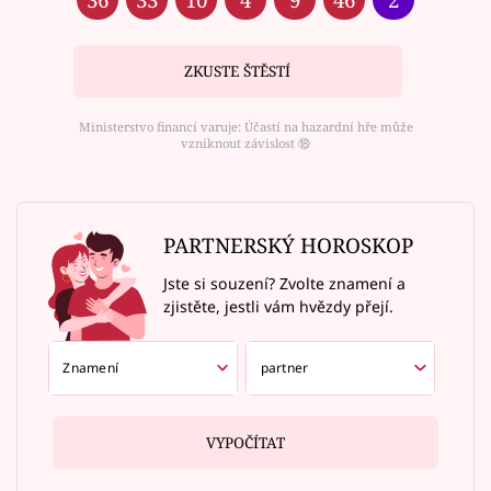
ZKUSTE ŠTĚSTÍ
Ministerstvo financí varuje: Účastí na hazardní hře může
vzniknout závislost ⑱
PARTNERSKÝ HOROSKOP
Jste si souzení? Zvolte znamení a
zjistěte, jestli vám hvězdy přejí.
VYPOČÍTAT