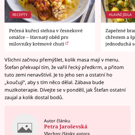
RECEPTY
HLAVNÍ JÍDLA
Pečená kuřecí stehna v česnekové
Zapečené bra
omáčce – šťavnatý oběd pro
chřestem a šp
milovníky krémové chuti
jednoduchá s
Všichni začnou přemýšlet, kolik masa mají v menu.
Štefan překvapí tím, že vařil řecký předkrm, a přitom
tuto zemi nenavštívil. Je to jeho sen a ostatní ho
„koučují“, aby s tím něco dělal. Zábava bude
muzikoterapie. Dívejte se v pondělí, jak Štefan ostatní
zaujal a kolik dostal bodů.
Autor článku
Petra Jaroševská
Všechny články autora