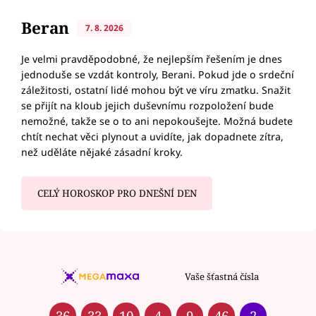
Beran
7. 8. 2026
Je velmi pravděpodobné, že nejlepším řešením je dnes
jednoduše se vzdát kontroly, Berani. Pokud jde o srdeční
záležitosti, ostatní lidé mohou být ve víru zmatku. Snažit
se přijít na kloub jejich duševnímu rozpoložení bude
nemožné, takže se o to ani nepokoušejte. Možná budete
chtít nechat věci plynout a uvidíte, jak dopadnete zítra,
než uděláte nějaké zásadní kroky.
CELÝ HOROSKOP PRO DNEŠNÍ DEN
Vaše šťastná čísla
36
33
10
4
9
46
2