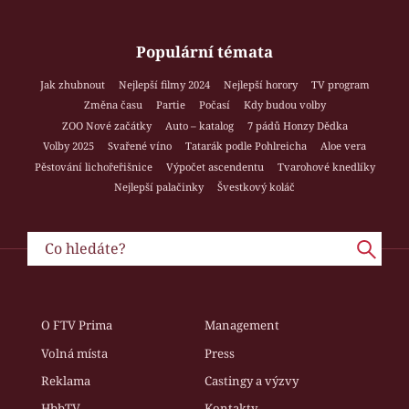
Populární témata
Jak zhubnout
Nejlepší filmy 2024
Nejlepší horory
TV program
Změna času
Partie
Počasí
Kdy budou volby
ZOO Nové začátky
Auto – katalog
7 pádů Honzy Dědka
Volby 2025
Svařené víno
Tatarák podle Pohlreicha
Aloe vera
Pěstování lichořeřišnice
Výpočet ascendentu
Tvarohové knedlíky
Nejlepší palačinky
Švestkový koláč
O FTV Prima
Management
Volná místa
Press
Reklama
Castingy a výzvy
HbbTV
Kontakty