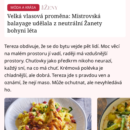
MÓDA A KRÁSA
Velká vlasová proměna: Mistrovská
balayage udělala z neutrální Žanety
bohyni léta
Tereza obdivuje, že se do bytu vejde pět lidí. Moc věcí
na malém prostoru jí vadí, raději má vzdušnější
prostory. Chuťovky jako předkrm nikoho neurazí,
každý sní, na co má chuť. Krémová polévka je
chladnější, ale dobrá. Tereza jde s pravdou ven a
oznámí, že nejí maso. Může ochutnat, ale nevyhledává
ho.