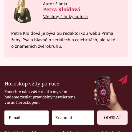
Autor článku
Petra Kloidová
Všechny články autora
Petra Kloidová je bývalou redaktorkou webu Prima
ženy. Psala hlavně o seriálech a celebritách, ale také
o znameních zvěrokruhu.
Horoskop vždy po ruce
Zanechte nám váš e-mail a my vám
budeme zasílat pravidelný newsletter s
vaším horoskopem.
ODESLAT