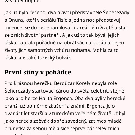
vás opět dojme.
Jak už bylo řečeno, dva hlavní představitelé Šeherezády
a Onura, kteří v seriálu Tisíc a jedna noc představují
milence, se do sebe zamilovali i v reálném životě a stali
se z nich životní partneři. A jak už to tak bývá, jejich
láska nabrala pořádně na obrátkách a obrátila nejen
životy jich samotných vzhůru nohama. Mohla za to
láska, ale také turecký bulvár.
První stíny v pohádce
Pro krásnou herečku Bergüzar Korely nebyla role
Šeherezády startovací čárou do světa celebrit, stejně
jako pro herce Halita Ergenca. Oba dva byli v herecké
branži už poměrně zkušení a známí. Ergenca je o
dvanáct let starší a v tureckém veřejném životě už byl
jako herec a zpěvák dobře zavedený, zatímco mladá
brunetka za sebou měla sice teprve pár televizních