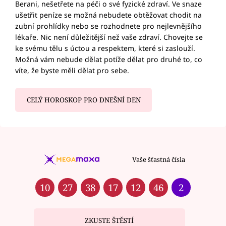
Berani, nešetřete na péči o své fyzické zdraví. Ve snaze
ušetřit peníze se možná nebudete obtěžovat chodit na
zubní prohlídky nebo se rozhodnete pro nejlevnějšího
lékaře. Nic není důležitější než vaše zdraví. Chovejte se
ke svému tělu s úctou a respektem, které si zaslouží.
Možná vám nebude dělat potíže dělat pro druhé to, co
víte, že byste měli dělat pro sebe.
CELÝ HOROSKOP PRO DNEŠNÍ DEN
Vaše šťastná čísla
10
27
38
17
12
46
2
ZKUSTE ŠTĚSTÍ