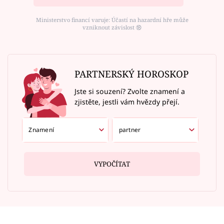
Ministerstvo financí varuje: Účastí na hazardní hře může
vzniknout závislost ⑱
PARTNERSKÝ HOROSKOP
Jste si souzení? Zvolte znamení a
zjistěte, jestli vám hvězdy přejí.
VYPOČÍTAT