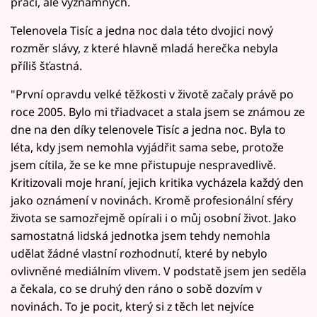
prací, ale významných.
Telenovela Tisíc a jedna noc dala této dvojici nový
rozměr slávy, z které hlavně mladá herečka nebyla
příliš šťastná.
"První opravdu velké těžkosti v životě začaly právě po
roce 2005. Bylo mi třiadvacet a stala jsem se známou ze
dne na den díky telenovele Tisíc a jedna noc. Byla to
léta, kdy jsem nemohla vyjádřit sama sebe, protože
jsem cítila, že se ke mne přistupuje nespravedlivě.
Kritizovali moje hraní, jejich kritika vycházela každý den
jako oznámení v novinách. Kromě profesionální sféry
života se samozřejmě opírali i o můj osobní život. Jako
samostatná lidská jednotka jsem tehdy nemohla
udělat žádné vlastní rozhodnutí, které by nebylo
ovlivněné mediálním vlivem. V podstatě jsem jen seděla
a čekala, co se druhý den ráno o sobě dozvím v
novinách. To je pocit, který si z těch let nejvíce