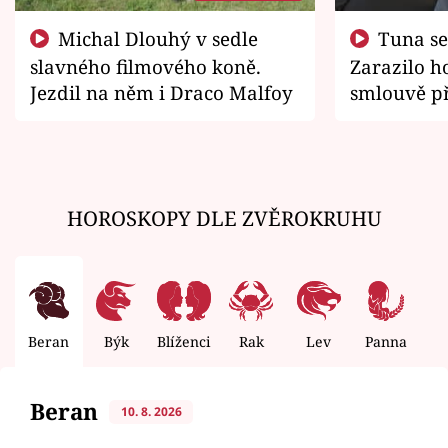
Michal Dlouhý v sedle
Tuna se chtěl vrátit domů.
slavného filmového koně.
Zarazilo ho
Jezdil na něm i Draco Malfoy
smlouvě př
zemřít
HOROSKOPY DLE ZVĚROKRUHU
Beran
Býk
Blíženci
Rak
Lev
Panna
V
Beran
10. 8. 2026