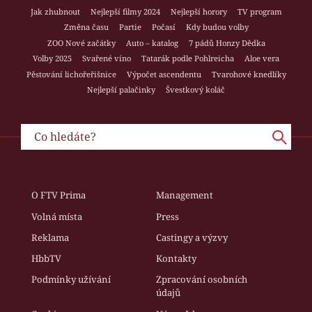
Jak zhubnout
Nejlepší filmy 2024
Nejlepší horory
TV program
Změna času
Partie
Počasí
Kdy budou volby
ZOO Nové začátky
Auto – katalog
7 pádů Honzy Dědka
Volby 2025
Svařené víno
Tatarák podle Pohlreicha
Aloe vera
Pěstování lichořeřišnice
Výpočet ascendentu
Tvarohové knedlíky
Nejlepší palačinky
Švestkový koláč
O FTV Prima
Management
Volná místa
Press
Reklama
Castingy a výzvy
HbbTV
Kontakty
Podmínky užívání
Zpracování osobních
údajů