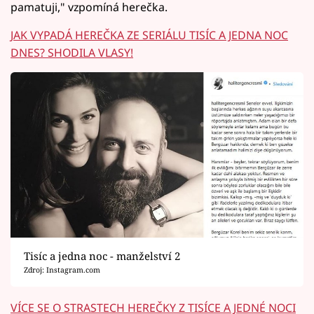
pamatuji," vzpomíná herečka.
JAK VYPADÁ HEREČKA ZE SERIÁLU TISÍC A JEDNA NOC
DNES? SHODILA VLASY!
Tisíc a jedna noc - manželství 2
Zdroj: Instagram.com
VÍCE SE O STRASTECH HEREČKY Z TISÍCE A JEDNÉ NOCI