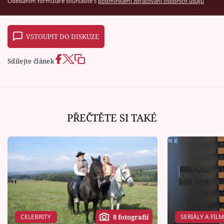
Odesláním formuláře souhlasíte s
podmínkami zpracování osobních údajů
VSTOUPIT DO DISKUZE
Sdílejte článek
PŘEČTĚTE SI TAKÉ
CELEBRITY
SERIÁLY A FIL
8 fotografií