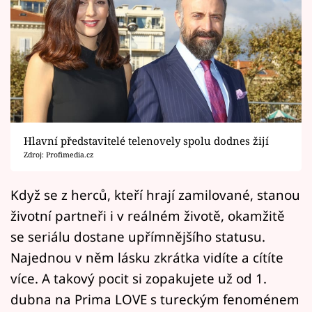
Horoskopy
Sledujte prima+
Filmový festival Karlovy Vary
Pořady
Mámy sobě
Hlavní představitelé telenovely spolu dodnes žijí
Zdroj: Profimedia.cz
Přihlášení
Když se z herců, kteří hrají zamilované, stanou
životní partneři i v reálném životě, okamžitě
se seriálu dostane upřímnějšího statusu.
Sledujte nás
Najednou v něm lásku zkrátka vidíte a cítíte
více. A takový pocit si zopakujete už od 1.
dubna na Prima LOVE s tureckým fenoménem