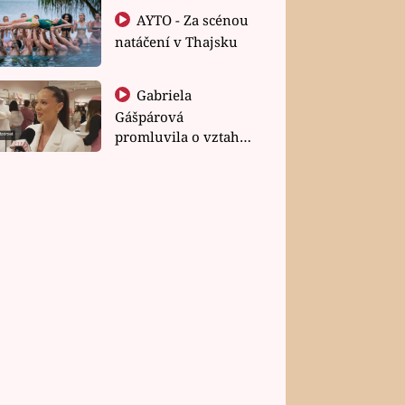
AYTO - Za scénou
natáčení v Thajsku
Gabriela
Gášpárová
promluvila o vztahu
a zakládání rodiny