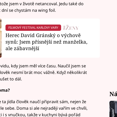
ože jsem v životě netancoval. Jedu také do
t dní se chystám na wing foil.
FILMOVÝ FESTIVAL KARLOVY VARY
Herec David Gránský o výchově
synů: Jsem přísnější než manželka,
ale zábavnější
vidu, kdy jsem měl více času. Naučil jsem se
člověk nesmí brát moc vážně. Když několikrát
šet to dál.
doma?
Ná
ta jídla člověk naučí připravit sám, nejen že
le sebe. Doma si ale nejraději vařím ve chvíli,
ti i s vnučkou, takže v kuchyni bývá pořád