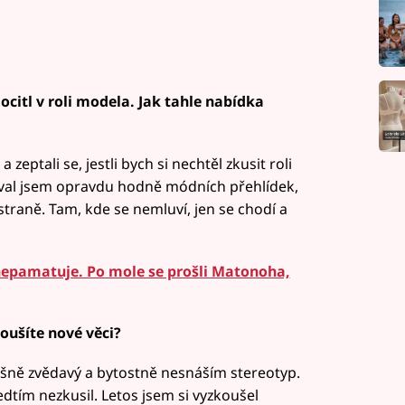
ocitl v roli modela. Jak tahle nabídka
 zeptali se, jestli bych si nechtěl zkusit roli
oval jsem opravdu hodně módních přehlídek,
 straně. Tam, kde se nemluví, jen se chodí a
nepamatuje. Po mole se prošli Matonoha,
oušíte nové věci?
ašně zvědavý a bytostně nesnáším stereotyp.
edtím nezkusil. Letos jsem si vyzkoušel