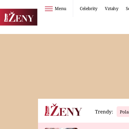
Menu
Celebrity
Vztahy
S
Seriály
Životní styl
ZOO
DIETY A HUBNUTÍ
PROSTŘENO!
CESTOVÁNÍ A
DOVOLENÁ
DUCH
ZDRAVÍ
Trendy:
Pola
Horoskopy
Video
ASTROČLÁNKY
SERIÁLY