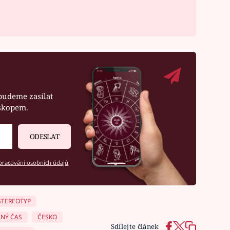
budeme zasílat
oskopem.
ODESLAT
racování osobních údajů
STEREOTYP
NÝ ČAS
ČESKO
Sdílejte článek