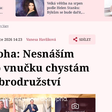
Velká věštba na srpen
NOVINKY
ZAHRADA
a:
podle Helen Stanku:
y
Býkům se bude dařit,
VIDEORECEPTY
DESIGN
Vodnáře čeká jízda
vy Vary
ce 2026 14:23
Vanesa Havlíková
SDÍLET
oha: Nesnáším
o vnučku chystám
obrodružství
playlistu není dostupná.