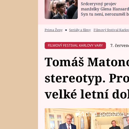
Srdceryvný projev
SNÁŘ
CELEBRITY
manželky Glena Hansard
Syn tu není, nerozuměl b
HOROSKOP NA
VAŘENÍ
tomu, vysvětlila
ROK 2023
Prima Ženy
■
Seriály a filmy
Filmový festival Karlo
7. červen
FILMOVÝ FESTIVAL KARLOVY VARY
Tomáš Maton
stereotyp. Pr
velké letní d
Žádná položka z 