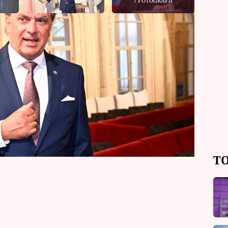
7 FOTOGRAFIÍ
artiny Pipkové Loudové a pánských
(55) představil v pro něj netradiční
 pro Prima Ženy přiznal, právě nové
také o své roli dědečka, lásce k vaření
ii.
TO