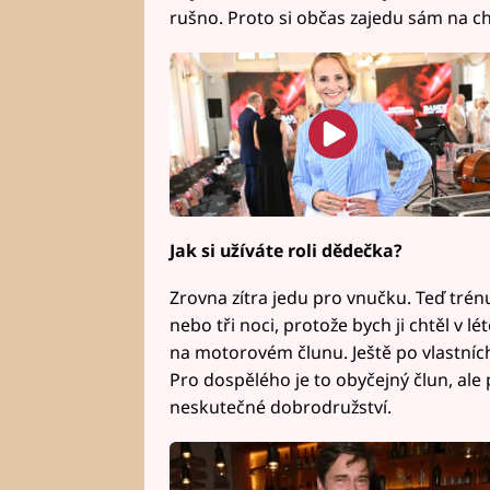
rušno. Proto si občas zajedu sám na c
Jak si užíváte roli dědečka?
Zrovna zítra jedu pro vnučku. Teď trén
nebo tři noci, protože bych ji chtěl v lé
na motorovém člunu. Ještě po vlastní
Pro dospělého je to obyčejný člun, ale 
neskutečné dobrodružství.