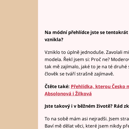
Na módní přehlídce jste se tentokrát 
vznikla?
Vzniklo to úplně jednoduše. Zavolali mi a
modela. Řekl jsem si: Proč ne? Moder
tak mě zajímalo, jaké to je na té druhé
člověk se tváří strašně zajímavě.
Čtěte také:
Přehlídka, kterou Česko 
Absolonová i Žilková
Jste takový i v běžném životě? Rád zk
To na sobě mám asi nejradši. Jsem str
Baví mě dělat věci, které jsem nikdy př