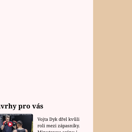
vrhy pro vás
Vojta Dyk dřel kvůli
roli mezi zápasníky.
Minutovou scénu jel