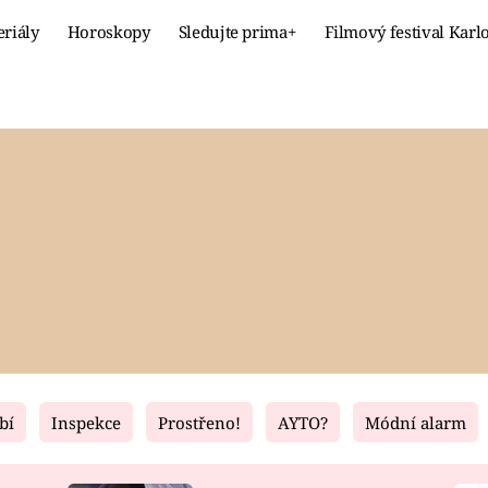
eriály
Horoskopy
Sledujte prima+
Filmový festival Karl
Celebrity
Recept
MÓDA A KRÁSA
HLAVNÍ JÍ
VZTAHY A SEX
SLADKÉ
PRIMA MAMINKA
ZDRAVÉ
bí
Inspekce
Prostřeno!
AYTO?
Módní alarm
Fresh
Living
RECEPTY
BYDLENÍ