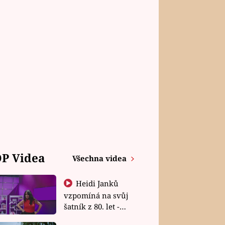
P Videa
Všechna videa
Heidi Janků
vzpomíná na svůj
šatník z 80. let -
Shopaholičky