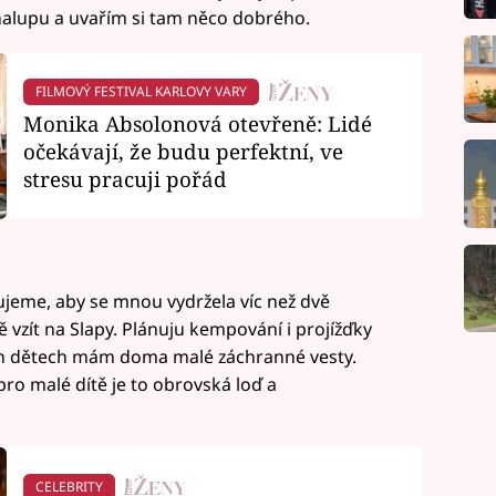
halupu a uvařím si tam něco dobrého.
FILMOVÝ FESTIVAL KARLOVY VARY
Monika Absolonová otevřeně: Lidé
očekávají, že budu perfektní, ve
stresu pracuji pořád
ujeme, aby se mnou vydržela víc než dvě
tě vzít na Slapy. Plánuju kempování i projížďky
ch dětech mám doma malé záchranné vesty.
pro malé dítě je to obrovská loď a
CELEBRITY