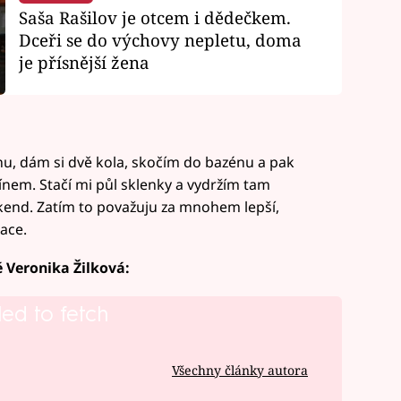
Saša Rašilov je otcem i dědečkem.
Dceři se do výchovy nepletu, doma
je přísnější žena
nu, dám si dvě kola, skočím do bazénu a pak
nem. Stačí mi půl sklenky a vydržím tam
íkend. Zatím to považuju za mnohem lepší,
xace.
 Veronika Žilková:
led to fetch
Všechny články autora