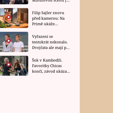
bez dubla
Filip Sajler znovu
před kamerou: Na
Primě ukáže
poctivou kuchyni i
rychlé recepty
Vyřazení se
tentokrát nekonalo.
Dvojčata ale mají po
uzavření třetí etapy
závodu nůž na krku
Šok v Kambodži.
Favoritky Chicas
končí, závod ukázal
svou nejtvrdší tvář