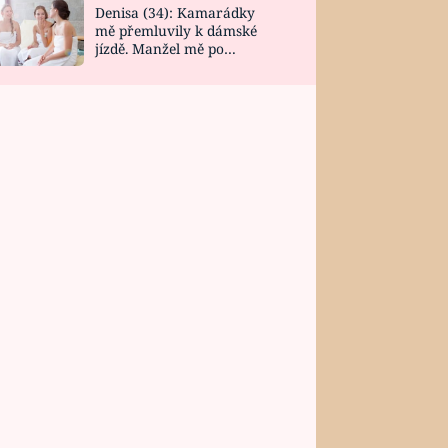
Denisa (34): Kamarádky
mě přemluvily k dámské
jízdě. Manžel mě po
návratu zaskočil