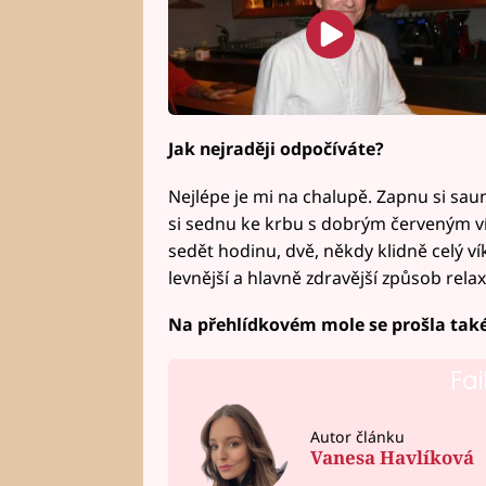
Jak nejraději odpočíváte?
Nejlépe je mi na chalupě. Zapnu si sau
si sednu ke krbu s dobrým červeným ví
sedět hodinu, dvě, někdy klidně celý v
levnější a hlavně zdravější způsob rela
Na přehlídkovém mole se prošla také
Fai
Autor článku
Vanesa Havlíková