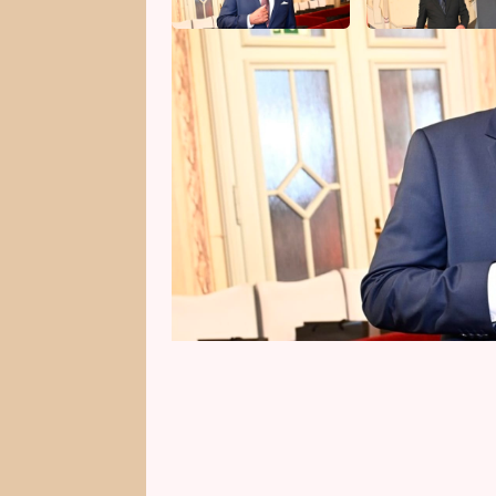
Na módní přehlídce návrhářky M
obleků Bandi se Tomáš Matonoha 
roli modela. Jak ale v rozhovoru
výzvy ho baví nejvíce. Promluvil 
i o tom, jak nejraději dobíjí energ