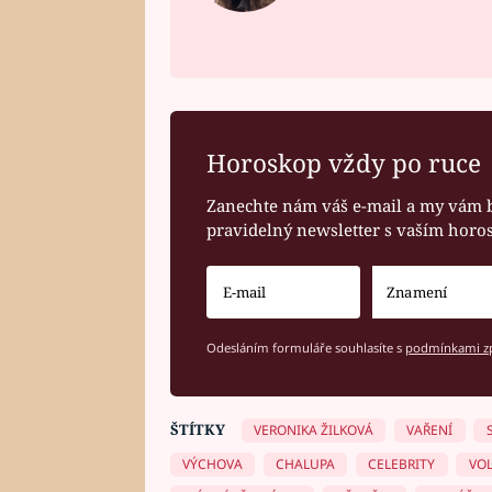
Horoskop vždy po ruce
Zanechte nám váš e-mail a my vám 
pravidelný newsletter s vaším hor
Odesláním formuláře souhlasíte s
podmínkami zp
ŠTÍTKY
VERONIKA ŽILKOVÁ
VAŘENÍ
VÝCHOVA
CHALUPA
CELEBRITY
VOL