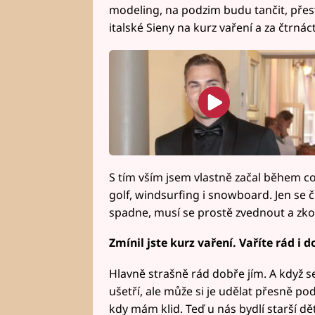
modeling, na podzim budu tančit, přest
italské Sieny na kurz vaření a za čtrnác
S tím vším jsem vlastně začal během co
golf, windsurfing i snowboard. Jen se 
spadne, musí se prostě zvednout a zkou
Zmínil jste kurz vaření. Vaříte rád i 
Hlavně strašně rád dobře jím. A když se 
ušetří, ale může si je udělat přesně pod
kdy mám klid. Teď u nás bydlí starší dě