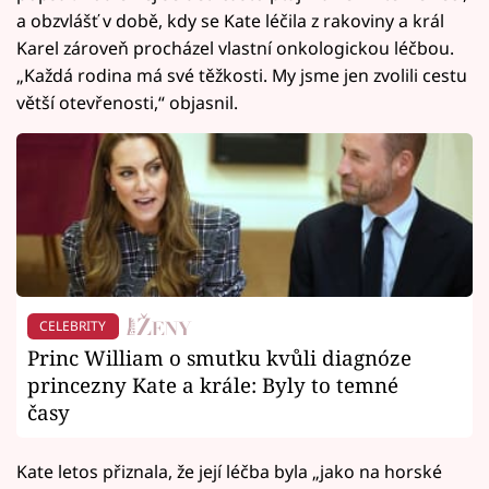
a obzvlášť v době, kdy se Kate léčila z rakoviny a král
Karel zároveň procházel vlastní onkologickou léčbou.
„Každá rodina má své těžkosti. My jsme jen zvolili cestu
větší otevřenosti,“ objasnil.
CELEBRITY
Princ William o smutku kvůli diagnóze
princezny Kate a krále: Byly to temné
časy
Kate letos přiznala, že její léčba byla „jako na horské