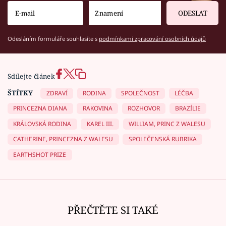
ODESLAT
Odesláním formuláře souhlasíte s
podmínkami zpracování osobních údajů
Sdílejte článek
ŠTÍTKY
ZDRAVÍ
RODINA
SPOLEČNOST
LÉČBA
PRINCEZNA DIANA
RAKOVINA
ROZHOVOR
BRAZÍLIE
KRÁLOVSKÁ RODINA
KAREL III.
WILLIAM, PRINC Z WALESU
CATHERINE, PRINCEZNA Z WALESU
SPOLEČENSKÁ RUBRIKA
EARTHSHOT PRIZE
PŘEČTĚTE SI TAKÉ