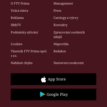
O FTV Prima
Management
Volná místa
Press
Reklama
Castingy a výzvy
HbbTV
Kontakty
Podmínky užívání
Zpracování osobních
údajů
Cookies
Nápověda
Vlastník FTV Prima spol.
Redakce
s r.o.
Nahlásit chybu
Nastavení soukromí
App Store
Google Play