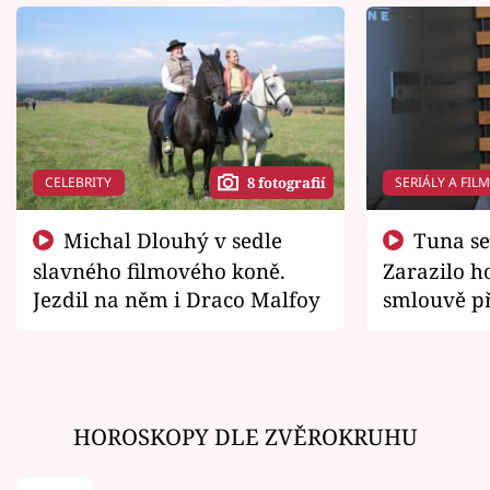
CELEBRITY
SERIÁLY A FIL
8 fotografií
Michal Dlouhý v sedle
Tuna se chtěl vrátit domů.
slavného filmového koně.
Zarazilo ho
Jezdil na něm i Draco Malfoy
smlouvě př
zemřít
HOROSKOPY DLE ZVĚROKRUHU