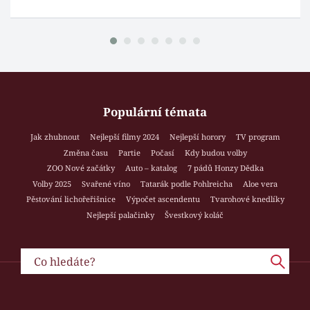
Populární témata
Jak zhubnout
Nejlepší filmy 2024
Nejlepší horory
TV program
Změna času
Partie
Počasí
Kdy budou volby
ZOO Nové začátky
Auto – katalog
7 pádů Honzy Dědka
Volby 2025
Svařené víno
Tatarák podle Pohlreicha
Aloe vera
Pěstování lichořeřišnice
Výpočet ascendentu
Tvarohové knedlíky
Nejlepší palačinky
Švestkový koláč