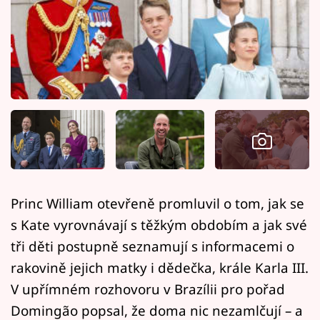
Horoskopy
Sledujte prima+
Filmový festival Karlovy Vary
Pořady
Mámy sobě
Přihlášení
Princ William otevřeně promluvil o tom, jak se
s Kate vyrovnávají s těžkým obdobím a jak své
Sledujte nás
tři děti postupně seznamují s informacemi o
rakovině jejich matky i dědečka, krále Karla III.
V upřímném rozhovoru v Brazílii pro pořad
Domingão popsal, že doma nic nezamlčují – a