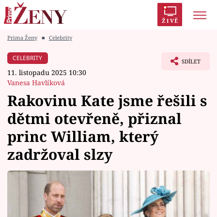
ŽIVĚ
Prima Ženy
■
Celebrity
Trendy:
Polabí
Inspekce
Prostřeno!
AYTO?
CELEBRITY
SDÍLET
Módní alarm
Zrádci
Proměny
11. listopadu 2025 10:30
Vanesa Havlíková
Rakovinu Kate jsme řešili s
dětmi otevřeně, přiznal
Témata
princ William, který
Celebrity
zadržoval slzy
Vztahy
Seriály