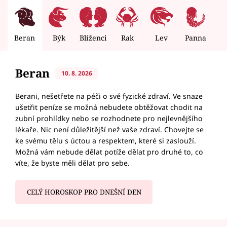
Beran
Býk
Blíženci
Rak
Lev
Panna
V
Beran
10. 8. 2026
Berani, nešetřete na péči o své fyzické zdraví. Ve snaze
ušetřit peníze se možná nebudete obtěžovat chodit na
zubní prohlídky nebo se rozhodnete pro nejlevnějšího
lékaře. Nic není důležitější než vaše zdraví. Chovejte se
ke svému tělu s úctou a respektem, které si zaslouží.
Možná vám nebude dělat potíže dělat pro druhé to, co
víte, že byste měli dělat pro sebe.
CELÝ HOROSKOP PRO DNEŠNÍ DEN