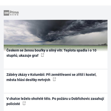
Českem se ženou bouřky a silný vítr. Teplota spadla i o 10
stupňů, ukazuje graf
Záběry zkázy v Kolumbii: Při zemětřesení se zřítil i kostel,
města hlásí desítky mrtvých
V chatce leželo ohořelé tělo. Po požáru u Dobřichovic zasahují
policisté