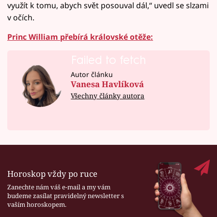
využít k tomu, abych svět posouval dál,“ uvedl se slzami
v očích.
Princ William přebírá královské otěže:
Failed to fetch
Autor článku
Vanesa Havlíková
Všechny články autora
Horoskop vždy po ruce
Zanechte nám váš e-mail a my vám
budeme zasílat pravidelný newsletter s
vaším horoskopem.