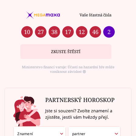
Vaše šťastná čísla
10
27
38
17
12
46
2
ZKUSTE ŠTĚSTÍ
Ministerstvo financí varuje: Účastí na hazardní hře může
vzniknout závislost ⑱
PARTNERSKÝ HOROSKOP
Jste si souzení? Zvolte znamení a
zjistěte, jestli vám hvězdy přejí.