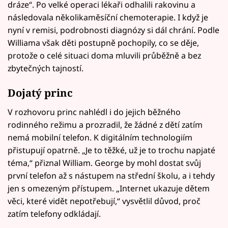
dráze“. Po velké operaci lékaři odhalili rakovinu a
následovala několikaměsíční chemoterapie. I když je
nyní v remisi, podrobnosti diagnózy si dál chrání. Podle
Williama však děti postupně pochopily, co se děje,
protože o celé situaci doma mluvili průběžně a bez
zbytečných tajností.
Dojatý princ
V rozhovoru princ nahlédl i do jejich běžného
rodinného režimu a prozradil, že žádné z dětí zatím
nemá mobilní telefon. K digitálním technologiím
přistupují opatrně. „Je to těžké, už je to trochu napjaté
téma,“ přiznal William. George by mohl dostat svůj
první telefon až s nástupem na střední školu, a i tehdy
jen s omezeným přístupem. „Internet ukazuje dětem
věci, které vidět nepotřebují,“ vysvětlil důvod, proč
zatím telefony odkládají.