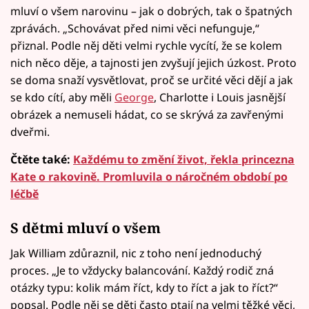
mluví o všem narovinu – jak o dobrých, tak o špatných
zprávách. „Schovávat před nimi věci nefunguje,“
přiznal. Podle něj děti velmi rychle vycítí, že se kolem
nich něco děje, a tajnosti jen zvyšují jejich úzkost. Proto
se doma snaží vysvětlovat, proč se určité věci dějí a jak
se kdo cítí, aby měli
George
, Charlotte i Louis jasnější
obrázek a nemuseli hádat, co se skrývá za zavřenými
dveřmi.
Čtěte také:
Každému to změní život, řekla princezna
Kate o rakovině. Promluvila o náročném období po
léčbě
S dětmi mluví o všem
Jak William zdůraznil, nic z toho není jednoduchý
proces. „Je to vždycky balancování. Každý rodič zná
otázky typu: kolik mám říct, kdy to říct a jak to říct?“
popsal. Podle něj se děti často ptají na velmi těžké věci,