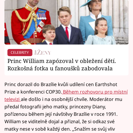
CELEBRITY
Princ William zapózoval v obležení dětí.
Rozkošná fotka u fanoušků zabodovala
Princ dorazil do Brazílie kvůli udílení cen Earthshot
Prize a konferenci COP30.
Během rozhovoru pro místní
televizi
ale došlo i na osobnější chvíle. Moderátor mu
předal fotografii jeho matky, princezny Diany,
pořízenou během její návštěvy Brazílie v roce 1991.
William se viditelně dojal a přiznal, že si odkaz své
matky nese v sobě každý den. „Snažím se svůj vliv