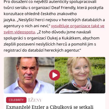
Pro dosažení co největší autenticity spolupracovali
tvůrci seriálu s organizací Deaf Friendly, která poskytla
konzultace ohledně českého znakového
jazyka. „Neslyšící herci nejsou v hereckých databázích a
agentury o nich ani neví,“
vysvětluje organizace také ve
svém videospotu
. „Z toho důvodu jsme navázali
spolupráci s organizací Oukej a Kukátkem, abychom
zlepšili postavení neslyšících herců a pomohli jim s
registrací do databází hereckých agentur.“
CELEBRITY
Exmanželé Etzler a Cibulková se setkali