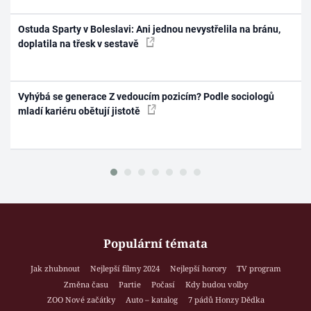
Ostuda Sparty v Boleslavi: Ani jednou nevystřelila na bránu,
doplatila na třesk v sestavě
Vyhýbá se generace Z vedoucím pozicím? Podle sociologů
mladí kariéru obětují jistotě
Populární témata
Jak zhubnout
Nejlepší filmy 2024
Nejlepší horory
TV program
Změna času
Partie
Počasí
Kdy budou volby
ZOO Nové začátky
Auto – katalog
7 pádů Honzy Dědka