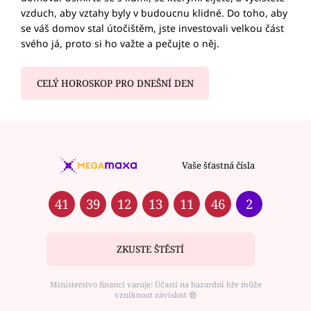
vzduch, aby vztahy byly v budoucnu klidné. Do toho, aby
se váš domov stal útočištěm, jste investovali velkou část
svého já, proto si ho važte a pečujte o něj.
CELÝ HOROSKOP PRO DNEŠNÍ DEN
Vaše šťastná čísla
41
39
12
13
11
46
2
ZKUSTE ŠTĚSTÍ
Ministerstvo financí varuje: Účastí na hazardní hře může
vzniknout závislost ⑱