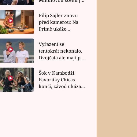
bez dubla
Filip Sajler znovu
před kamerou: Na
Primě ukáže
poctivou kuchyni i
rychlé recepty
Vyřazení se
tentokrát nekonalo.
Dvojčata ale mají po
uzavření třetí etapy
závodu nůž na krku
Šok v Kambodži.
Favoritky Chicas
končí, závod ukázal
svou nejtvrdší tvář