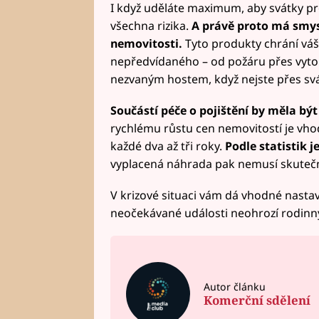
I když uděláte maximum, aby svátky pr
všechna rizika.
A právě proto má smy
nemovitosti.
Tyto produkty chrání váš
nepředvídaného – od požáru přes vyt
nezvaným hostem, když nejste přes sv
Součástí péče o pojištění by měla být 
rychlému růstu cen nemovitostí je vhod
každé dva až tři roky.
Podle statistik 
vyplacená náhrada pak nemusí skutečn
V krizové situaci vám dá vhodné nastave
neočekávané události neohrozí rodinn
Autor článku
Komerční sdělení