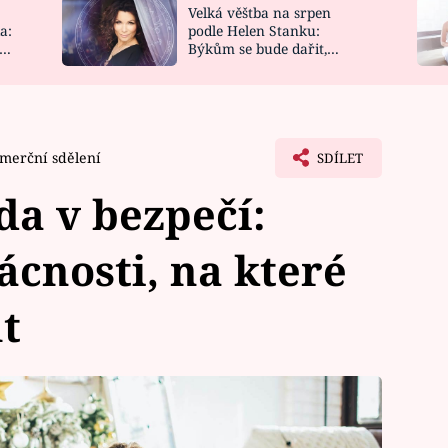
Velká věštba na srpen
NOVINKY
ZAHRADA
a:
podle Helen Stanku:
y
Býkům se bude dařit,
VIDEORECEPTY
DESIGN
Vodnáře čeká jízda
merční sdělení
SDÍLET
a v bezpečí:
ácnosti, na které
t