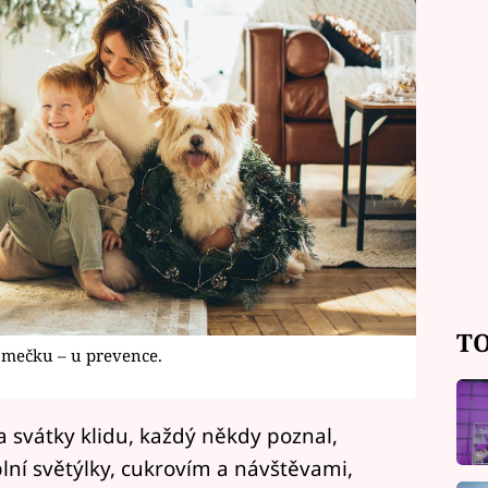
TO
omečku – u prevence.
 svátky klidu, každý někdy poznal,
lní světýlky, cukrovím a návštěvami,