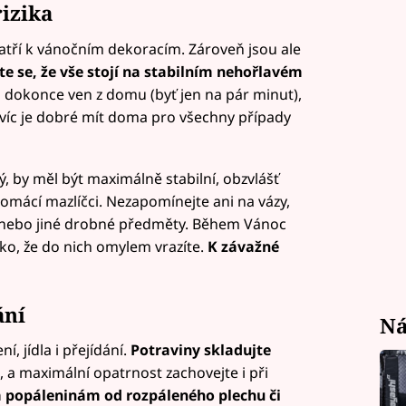
rizika
patří k vánočním dekoracím. Zároveň jsou ale
te se, že vše stojí na stabilním nehořlavém
o dokonce ven z domu (byť jen na pár minut),
avíc je dobré mít doma pro všechny případy
, by měl být maximálně stabilní, obzvlášť
mácí mazlíčci. Nezapomínejte ani na vázy,
 nebo jiné drobné předměty. Během Vánoc
iko, že do nich omylem vrazíte.
K závažné
ání
Ná
, jídla i přejídání.
Potraviny skladujte
 a maximální opatrnost zachovejte i při
 popáleninám od rozpáleného plechu či