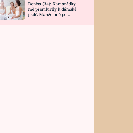
Denisa (34): Kamarádky
mě přemluvily k dámské
jízdě. Manžel mě po
návratu zaskočil