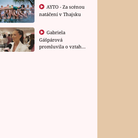
AYTO - Za scénou
natáčení v Thajsku
Gabriela
Gášpárová
promluvila o vztahu
a zakládání rodiny