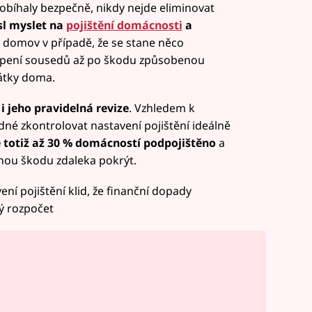
obíhaly bezpečně, nikdy nejde eliminovat
sl myslet na
pojištění domácnosti
a
 domov v případě, že se stane něco
opení sousedů až po škodu způsobenou
átky doma.
i jeho pravidelná revize
. Vzhledem k
né zkontrolovat nastavení pojištění ideálně
je totiž až 30 % domácností podpojištěno
a
ou škodu zdaleka pokrýt.
ní pojištění klid, že finanční dopady
ý rozpočet