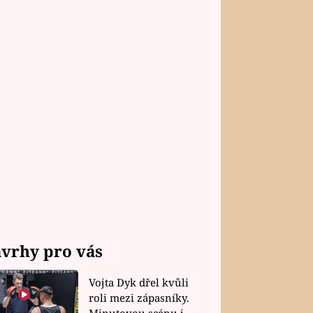
vrhy pro vás
Vojta Dyk dřel kvůli
roli mezi zápasníky.
Minutovou scénu jel