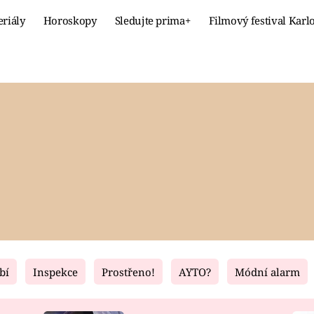
eriály
Horoskopy
Sledujte prima+
Filmový festival Karl
Celebrity
Recept
MÓDA A KRÁSA
HLAVNÍ JÍ
VZTAHY A SEX
SLADKÉ
PRIMA MAMINKA
ZDRAVÉ
bí
Inspekce
Prostřeno!
AYTO?
Módní alarm
Fresh
Living
RECEPTY
BYDLENÍ