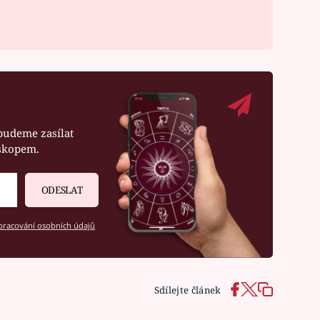
budeme zasílat
oskopem.
ODESLAT
racování osobních údajů
Sdílejte článek