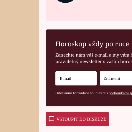
Horoskop vždy po ruce
Zanechte nám váš e-mail a my vám 
pravidelný newsletter s vaším hor
Odesláním formuláře souhlasíte s
podmínkami zp
VSTOUPIT DO DISKUZE