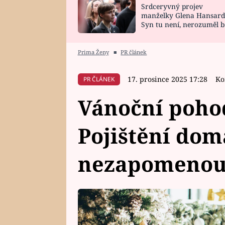
Srdceryvný projev
SNÁŘ
CELEBRITY
manželky Glena Hansard
Syn tu není, nerozuměl b
HOROSKOP NA
VAŘENÍ
tomu, vysvětlila
ROK 2023
Prima Ženy
■
PR článek
17. prosince 2025 17:28
Ko
PR ČLÁNEK
Vánoční pohod
Pojištění dom
nezapomenou