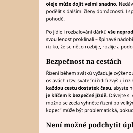
oleje může dojít velmi snadno.
Nedávej
podělit s dalšími členy domácnosti. I s
pohodě.
Po jídle i rozbalování dárků
vše neprod
svou lenost proklínali – špinavé nádobí 
riziko, že se něco rozbije, rozlije a pod
Bezpečnost na cestách
Řízení během svátků vyžaduje zvýšenou 
oslavách i tzv. sváteční řidiči zvyšují ri
každou cestu dostatek času
, abyste 
je klíčem k bezpečné jízdě.
Dávejte si 
možno se zcela vyhněte řízení po velký
kopec“ může být problematická, pokud n
Není možné podchytit úp