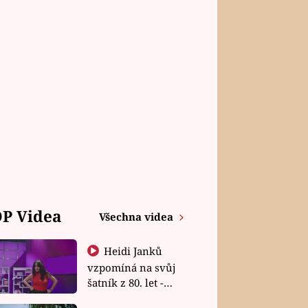
P Videa
Všechna videa
Heidi Janků
vzpomíná na svůj
šatník z 80. let -
Shopaholičky