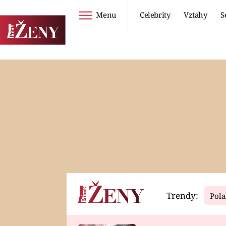
Menu
Celebrity
Vztahy
S
Seriály
Životní styl
ZOO
DIETY A HUBNUTÍ
PROSTŘENO!
CESTOVÁNÍ A
DOVOLENÁ
DUCH
ZDRAVÍ
Trendy:
Pola
Horoskopy
Video
ASTROČLÁNKY
SERIÁLY