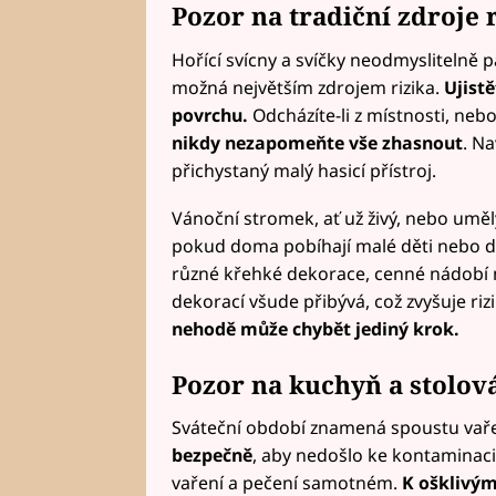
Pozor na tradiční zdroje 
Hořící svícny a svíčky neodmyslitelně 
možná největším zdrojem rizika.
Ujistě
povrchu.
Odcházíte-li z místnosti, neb
nikdy nezapomeňte vše zhasnout
. N
přichystaný malý hasicí přístroj.
Vánoční stromek, ať už živý, nebo umělý
pokud doma pobíhají malé děti nebo do
různé křehké dekorace, cenné nádobí
dekorací všude přibývá, což zvyšuje riz
nehodě může chybět jediný krok.
Pozor na kuchyň a stolov
Sváteční období znamená spoustu vaření
bezpečně
, aby nedošlo ke kontaminaci,
vaření a pečení samotném.
K ošklivým