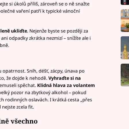
te si úkolů příliš, zároveň se o ně snažte
polečné vaření patří k typické vánoční
leně ukliďte
. Nejenže byste se později za
ani odpadky zkrátka nezmizí – snížíte ale i
obně.
opatrnost. Sníh, déšť, zácpy, únava po
ziko, že dojde k nehodě.
Vyhraďte si na
nemuseli spěchat.
Klidná hlava za volantem
velký pozor na zbytkový alkohol – pokud
ch rodinných oslavách. I krátká cesta „přes
ejste zcela fit.
lně všechno