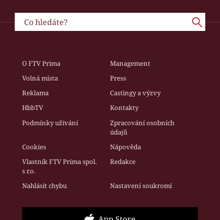
O FTV Prima
Management
Volná místa
Press
Reklama
Castingy a výzvy
HbbTV
Kontakty
Podmínky užívání
Zpracování osobních
údajů
Cookies
Nápověda
Vlastník FTV Prima spol.
Redakce
s r.o.
Nahlásit chybu
Nastavení soukromí
App Store