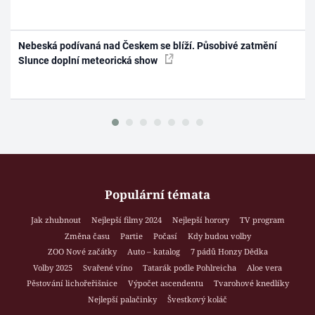
Nebeská podívaná nad Českem se blíží. Působivé zatmění
Slunce doplní meteorická show
Populární témata
Jak zhubnout
Nejlepší filmy 2024
Nejlepší horory
TV program
Změna času
Partie
Počasí
Kdy budou volby
ZOO Nové začátky
Auto – katalog
7 pádů Honzy Dědka
Volby 2025
Svařené víno
Tatarák podle Pohlreicha
Aloe vera
Pěstování lichořeřišnice
Výpočet ascendentu
Tvarohové knedlíky
Nejlepší palačinky
Švestkový koláč