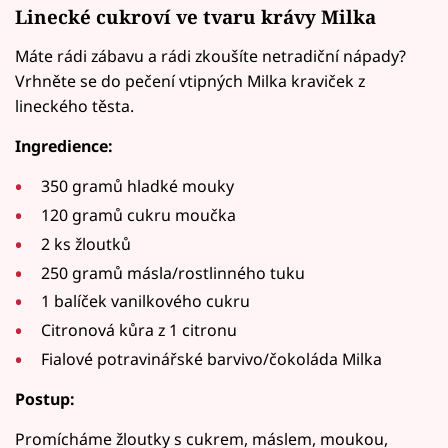
Linecké cukroví ve tvaru krávy Milka
Máte rádi zábavu a rádi zkoušíte netradiční nápady?
Vrhněte se do pečení vtipných Milka kraviček z
lineckého těsta.
Ingredience:
350 gramů hladké mouky
120 gramů cukru moučka
2 ks žloutků
250 gramů másla/rostlinného tuku
1 balíček vanilkového cukru
Citronová kůra z 1 citronu
Fialové potravinářské barvivo/čokoláda Milka
Postup:
Promícháme žloutky s cukrem, máslem, moukou,