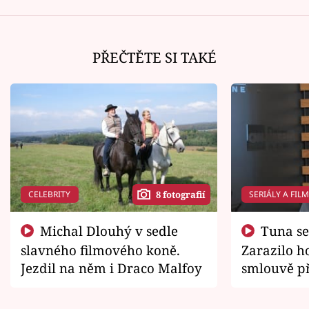
PŘEČTĚTE SI TAKÉ
CELEBRITY
SERIÁLY A FIL
8 fotografií
Michal Dlouhý v sedle
Tuna se chtěl vrátit domů.
slavného filmového koně.
Zarazilo ho
Jezdil na něm i Draco Malfoy
smlouvě př
zemřít