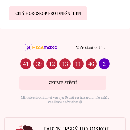
CELÝ HOROSKOP PRO DNEŠNÍ DEN
Vaše šťastná čísla
41
39
12
13
11
46
2
ZKUSTE ŠTĚSTÍ
Ministerstvo financí varuje: Účastí na hazardní hře může
vzniknout závislost ⑱
PARTNERSKÝ HOROSKOP