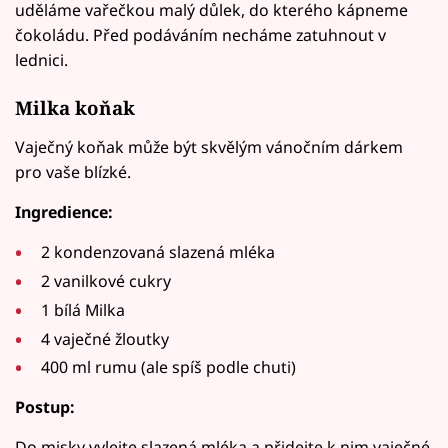
uděláme vařečkou malý důlek, do kterého kápneme
čokoládu. Před podáváním necháme zatuhnout v
lednici.
Milka koňak
Vaječný koňak může být skvělým vánočním dárkem
pro vaše blízké.
Ingredience:
2 kondenzovaná slazená mléka
2 vanilkové cukry
1 bílá Milka
4 vaječné žloutky
400 ml rumu (ale spíš podle chuti)
Postup:
Do misky vylejte slazená mléka a přidejte k nim vaječné