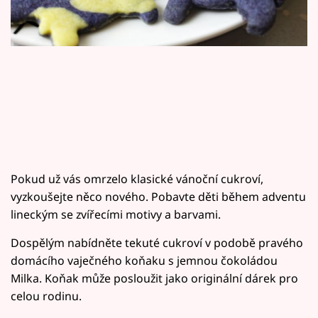
Horoskopy
Sledujte prima+
Filmový festival Karlovy Vary
Pořady
Mámy sobě
Pokud už vás omrzelo klasické vánoční cukroví,
Přihlášení
vyzkoušejte něco nového. Pobavte děti během adventu
lineckým se zvířecími motivy a barvami.
Sledujte nás
Dospělým nabídněte tekuté cukroví v podobě pravého
domácího vaječného koňaku s jemnou čokoládou
Milka. Koňak může posloužit jako originální dárek pro
celou rodinu.