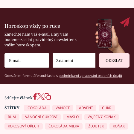
Horoskop vždy po ruce
Zanechte nám váš e-mail a my vám
budeme zasílat pravidelný newsletter s
vaším horoskopem.
ODESLAT
Odesláním formuláře souhlasíte s
podmínkami zpracování osobních údajů
Sdílejte článek
ŠTÍTKY
ČOKOLÁDA
VÁNOCE
ADVENT
CUKR
RUM
VÁNOČNÍ CUKROVÍ
MÁSLO
VAJEČNÝ KOŇAK
KOKOSOVÝ OŘECH
ČOKOLÁDA MILKA
ŽLOUTEK
KOŇAK