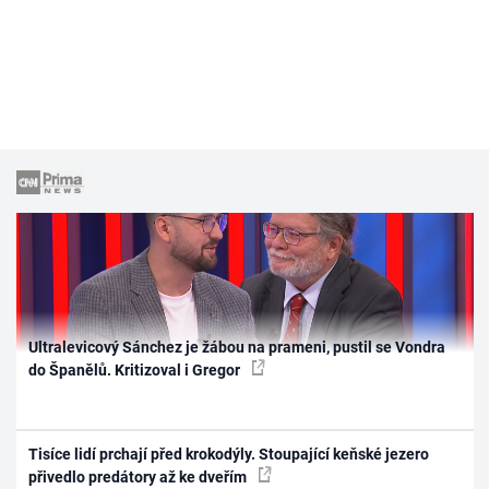
Ultralevicový Sánchez je žábou na prameni, pustil se Vondra
do Španělů. Kritizoval i Gregor
Tisíce lidí prchají před krokodýly. Stoupající keňské jezero
přivedlo predátory až ke dveřím