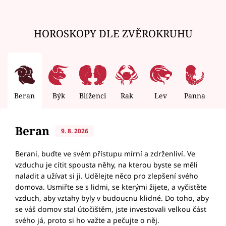
HOROSKOPY DLE ZVĚROKRUHU
Beran
Býk
Blíženci
Rak
Lev
Panna
V
Beran
9. 8. 2026
Berani, buďte ve svém přístupu mírní a zdrženliví. Ve
vzduchu je cítit spousta něhy, na kterou byste se měli
naladit a užívat si ji. Udělejte něco pro zlepšení svého
domova. Usmiřte se s lidmi, se kterými žijete, a vyčistěte
vzduch, aby vztahy byly v budoucnu klidné. Do toho, aby
se váš domov stal útočištěm, jste investovali velkou část
svého já, proto si ho važte a pečujte o něj.