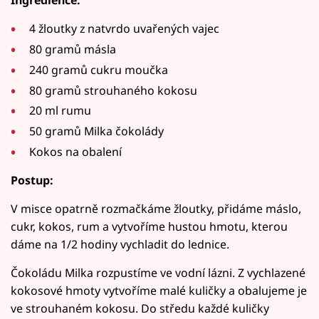
Ingredience:
4 žloutky z natvrdo uvařených vajec
80 gramů másla
240 gramů cukru moučka
80 gramů strouhaného kokosu
20 ml rumu
50 gramů Milka čokolády
Kokos na obalení
Postup:
V misce opatrně rozmačkáme žloutky, přidáme máslo,
cukr, kokos, rum a vytvoříme hustou hmotu, kterou
dáme na 1/2 hodiny vychladit do lednice.
Čokoládu Milka rozpustíme ve vodní lázni. Z vychlazené
kokosové hmoty vytvoříme malé kuličky a obalujeme je
ve strouhaném kokosu. Do středu každé kuličky