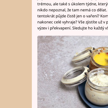
trémou, ale také s úkolem týdne, který
nikdo nepoznal, že tam nemá co dělat. 
tentokrát půjde čistě jen o vaření? Ko
nakonec celé vyhraje? Vše zjistíte už v
výzev i překvapení. Sledujte ho každý vš