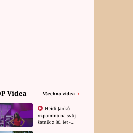
P Videa
Všechna videa
Heidi Janků
vzpomíná na svůj
šatník z 80. let -
Shopaholičky