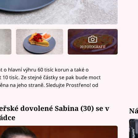
20 FOTOGRAFIÍ
 o hlavní výhru 60 tisíc korun a také o
 10 tisíc. Ze stejné částky se pak bude moct
těna na jeho straně. Sledujte Prostřeno! od
řské dovolené Sabina (30) se v
Ná
rádce