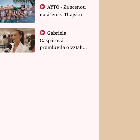
AYTO - Za scénou
natáčení v Thajsku
Gabriela
Gášpárová
promluvila o vztahu
a zakládání rodiny