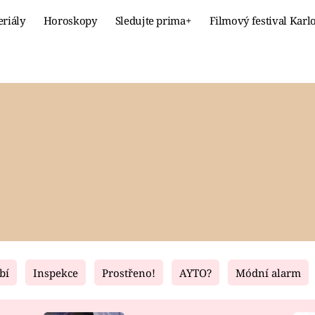
eriály
Horoskopy
Sledujte prima+
Filmový festival Karl
Celebrity
Recept
MÓDA A KRÁSA
HLAVNÍ JÍ
VZTAHY A SEX
SLADKÉ
PRIMA MAMINKA
ZDRAVÉ
bí
Inspekce
Prostřeno!
AYTO?
Módní alarm
Fresh
Living
RECEPTY
BYDLENÍ