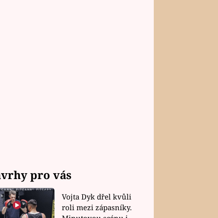
vrhy pro vás
Vojta Dyk dřel kvůli
roli mezi zápasníky.
Minutovou scénu jel