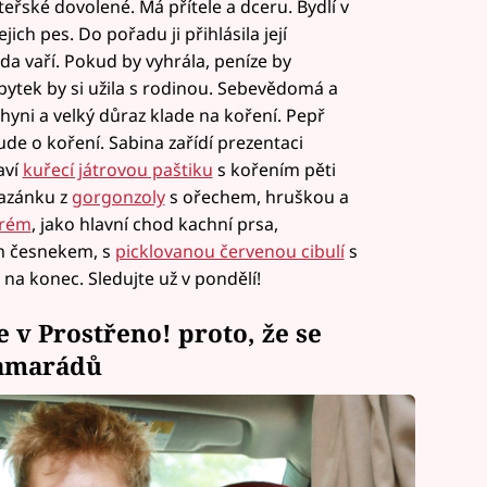
eřské dovolené. Má přítele a dceru. Bydlí v
ich pes. Do pořadu ji přihlásila její
da vaří. Pokud by vyhrála, peníze by
zbytek by si užila s rodinou. Sebevědomá a
hyni a velký důraz klade na koření. Pepř
ude o koření. Sabina zařídí prezentaci
aví
kuřecí játrovou paštiku
s kořením pěti
azánku z
gorgonzoly
s ořechem, hruškou a
krém
, jako hlavní chod kachní prsa,
m česnekem, s
picklovanou červenou cibulí
s
na konec. Sledujte už v pondělí!
je v Prostřeno! proto, že se
kamarádů