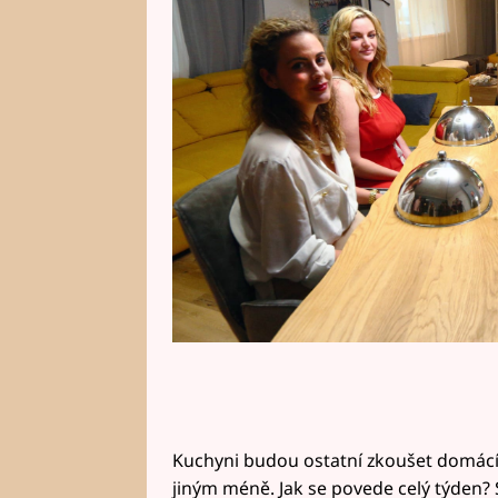
kraji se dá dohromady parta odv
nejlepší, co v jejich kuchyních m
Kuchyni budou ostatní zkoušet domácí 
jiným méně. Jak se povede celý týden? 