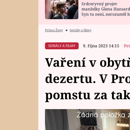
Srdceryvný projev
SNÁŘ
CELEBRITY
manželky Glena Hansard
Syn tu není, nerozuměl b
HOROSKOP NA
VAŘENÍ
tomu, vysvětlila
ROK 2023
Prima Ženy
■
Seriály a filmy
9. října 2023 14:15
Pet
SERIÁLY A FILMY
Vaření v obyt
dezertu. V Pr
pomstu za tak
Žádná položka z 
Prostřeno! bude i v tomto týdnu s
kuchyních i při zábavě sejdou dv