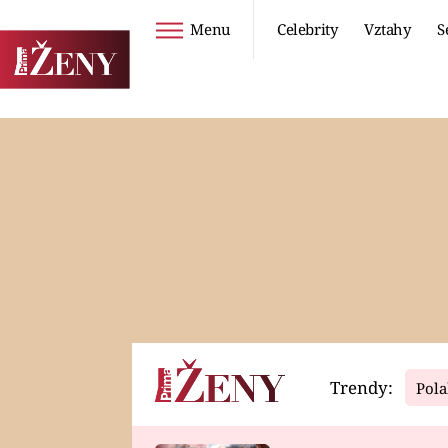
Menu
Celebrity
Vztahy
S
Seriály
Životní styl
ZOO
DIETY A HUBNUTÍ
PROSTŘENO!
CESTOVÁNÍ A
DOVOLENÁ
DUCH
ZDRAVÍ
Trendy:
Pola
Horoskopy
Video
ASTROČLÁNKY
SERIÁLY