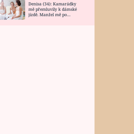
Denisa (34): Kamarádky
mě přemluvily k dámské
jízdě. Manžel mě po
návratu zaskočil