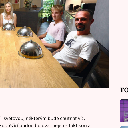
ážných, kteří budou chtít předvést to
ůže vzniknout.
TO
i světovou, některým bude chutnat víc,
Soutěžící budou bojovat nejen s taktikou a