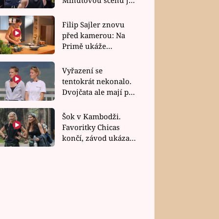
bez dubla
Filip Sajler znovu
před kamerou: Na
Primě ukáže
poctivou kuchyni i
rychlé recepty
Vyřazení se
tentokrát nekonalo.
Dvojčata ale mají po
uzavření třetí etapy
závodu nůž na krku
Šok v Kambodži.
Favoritky Chicas
končí, závod ukázal
svou nejtvrdší tvář