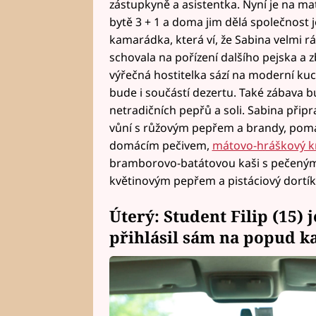
zástupkyně a asistentka. Nyní je na mat
bytě 3 + 1 a doma jim dělá společnost jej
kamarádka, která ví, že Sabina velmi rá
schovala na pořízení dalšího pejska a 
výřečná hostitelka sází na moderní kuc
bude i součástí dezertu. Také zábava b
netradičních pepřů a soli. Sabina připr
vůní s růžovým pepřem a brandy, pom
domácím pečivem,
mátovo-hráškový 
bramborovo-batátovou kaši s pečený
květinovým pepřem a pistáciový dortík 
Úterý: Student Filip (15) 
přihlásil sám na popud 