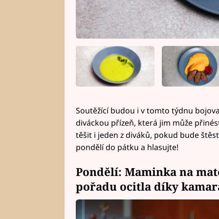
Soutěžící budou i v tomto týdnu bojovat
diváckou přízeň, která jim může přinést
těšit i jeden z diváků, pokud bude štěs
pondělí do pátku a hlasujte!
Pondělí: Maminka na mate
pořadu ocitla díky kama