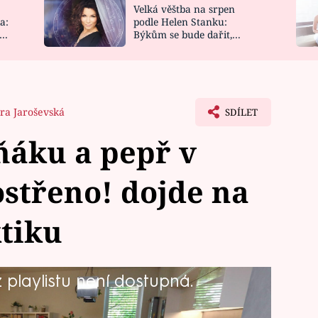
Velká věštba na srpen
NOVINKY
ZAHRADA
a:
podle Helen Stanku:
y
Býkům se bude dařit,
VIDEORECEPTY
DESIGN
Vodnáře čeká jízda
ra Jaroševská
SDÍLET
ňáku a pepř v
ostřeno! dojde na
tiku
playlistu není dostupná.
tát za to. Tentokrát se u stolu, v
a muži a tři ženy. V Jihomoravském