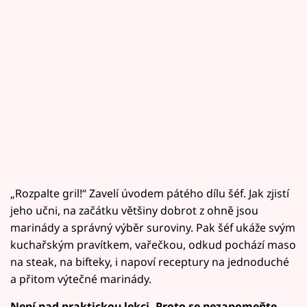
„Rozpalte gril!“ Zavelí úvodem pátého dílu šéf. Jak zjistí
jeho učni, na začátku většiny dobrot z ohně jsou
marinády a správný výběr suroviny. Pak šéf ukáže svým
kuchařským pravítkem, vařečkou, odkud pochází maso
na steak, na bifteky, i napoví receptury na jednoduché
a přitom výtečné marinády.
Není nad praktickou lekci. Proto se nezapomeňte