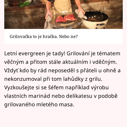
Horoskopy
Sledujte prima+
Filmový festival Karlovy Vary
Grilovačka to je hračka. Nebo ne?
Pořady
Letní evergreen je tady! Grilování je tématem
Mámy sobě
věčným a přitom stále aktuálním i vděčným.
Vždyť kdo by rád neposeděl s přáteli u ohně a
Přihlášení
nekonzumoval při tom lahůdky z grilu.
Vyzkoušejte si se šéfem například výrobu
vlastních marinád nebo delikatesu v podobě
Sledujte nás
grilovaného mletého masa.