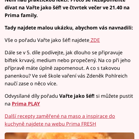
dívat na Vařte jako šéf! ve čtvrtek večer ve 21.40 na
Prima family.
Tady najdete malou ukázku, abychom vás navnadili:
Vše o pořadu Vařte jako šéf! najdete
ZDE
Dále se v 5. díle podívejte, jak dlouho se připravuje
biftek krvavý, medium nebo propečený. Na co při jeho
přípravě máte úplně zapomenout. A co s takovou
panenkou? Ve své škole vaření vás Zdeněk Pohlreich
naučí zase o něco více.
Odvysílané díly pořadu
Vařte jako šéf!
si můžete pustit
na
Prima PLAY
Další recepty zaměřené na maso a inspirace do
kuchyně najdete na webu Prima FRESH