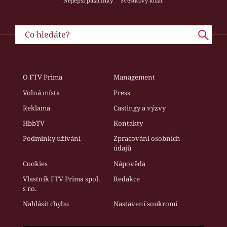
Nejlepší palačinky
Švestkový koláč
O FTV Prima
Management
Volná místa
Press
Reklama
Castingy a výzvy
HbbTV
Kontakty
Podmínky užívání
Zpracování osobních
údajů
Cookies
Nápověda
Vlastník FTV Prima spol.
Redakce
s r.o.
Nahlásit chybu
Nastavení soukromí