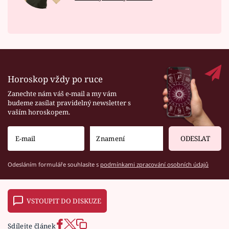
Horoskop vždy po ruce
Zanechte nám váš e-mail a my vám
budeme zasílat pravidelný newsletter s
vaším horoskopem.
ODESLAT
Odesláním formuláře souhlasíte s
podmínkami zpracování osobních údajů
VSTOUPIT DO DISKUZE
Sdílejte článek