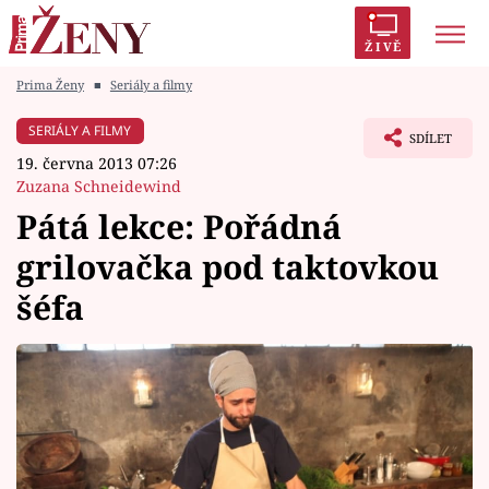
ŽIVĚ
Prima Ženy
■
Seriály a filmy
Trendy:
Polabí
Inspekce
Prostřeno!
AYTO?
SERIÁLY A FILMY
SDÍLET
Módní alarm
Zrádci
Proměny
19. června 2013 07:26
Zuzana Schneidewind
Pátá lekce: Pořádná
grilovačka pod taktovkou
Témata
šéfa
Celebrity
Vztahy
Seriály