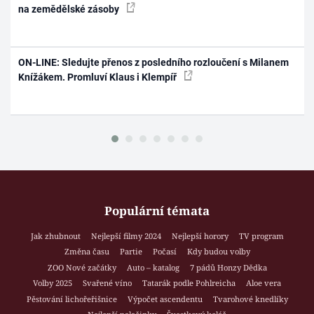
na zemědělské zásoby
ON-LINE: Sledujte přenos z posledního rozloučení s Milanem
Knížákem. Promluví Klaus i Klempíř
Populární témata
Jak zhubnout
Nejlepší filmy 2024
Nejlepší horory
TV program
Změna času
Partie
Počasí
Kdy budou volby
ZOO Nové začátky
Auto – katalog
7 pádů Honzy Dědka
Volby 2025
Svařené víno
Tatarák podle Pohlreicha
Aloe vera
Pěstování lichořeřišnice
Výpočet ascendentu
Tvarohové knedlíky