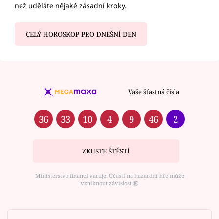
než uděláte nějaké zásadní kroky.
CELÝ HOROSKOP PRO DNEŠNÍ DEN
Vaše šťastná čísla
36
33
10
4
9
46
2
ZKUSTE ŠTĚSTÍ
Ministerstvo financí varuje: Účastí na hazardní hře může
vzniknout závislost ⑱