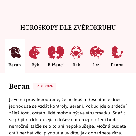
HOROSKOPY DLE ZVĚROKRUHU
Beran
Býk
Blíženci
Rak
Lev
Panna
V
Beran
7. 8. 2026
Je velmi pravděpodobné, že nejlepším řešením je dnes
jednoduše se vzdát kontroly, Berani. Pokud jde o srdeční
záležitosti, ostatní lidé mohou být ve víru zmatku. Snažit
se přijít na kloub jejich duševnímu rozpoložení bude
nemožné, takže se o to ani nepokoušejte. Možná budete
chtít nechat věci plynout a uvidíte, jak dopadnete zítra,