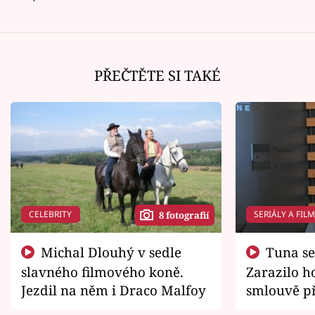
PŘEČTĚTE SI TAKÉ
CELEBRITY
SERIÁLY A FIL
8 fotografií
Michal Dlouhý v sedle
Tuna se chtěl vrátit domů.
slavného filmového koně.
Zarazilo ho
Jezdil na něm i Draco Malfoy
smlouvě př
zemřít