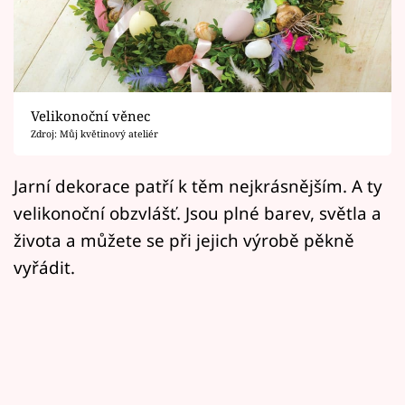
Horoskopy
Sledujte prima+
Filmový festival Karlovy Vary
Velikonoční věnec
Pořady
Zdroj: Můj květinový ateliér
Mámy sobě
Jarní dekorace patří k těm nejkrásnějším. A ty
velikonoční obzvlášť. Jsou plné barev, světla a
Přihlášení
života a můžete se při jejich výrobě pěkně
vyřádit.
Sledujte nás