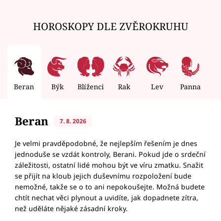
HOROSKOPY DLE ZVĚROKRUHU
Beran
Býk
Blíženci
Rak
Lev
Panna
V
Beran
7. 8. 2026
Je velmi pravděpodobné, že nejlepším řešením je dnes
jednoduše se vzdát kontroly, Berani. Pokud jde o srdeční
záležitosti, ostatní lidé mohou být ve víru zmatku. Snažit
se přijít na kloub jejich duševnímu rozpoložení bude
nemožné, takže se o to ani nepokoušejte. Možná budete
chtít nechat věci plynout a uvidíte, jak dopadnete zítra,
než uděláte nějaké zásadní kroky.