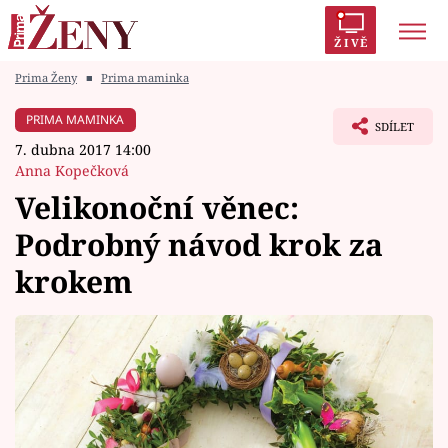
ŽIVĚ
Prima Ženy
■
Prima maminka
Trendy:
Polabí
Inspekce
Prostřeno!
AYTO?
PRIMA MAMINKA
SDÍLET
Módní alarm
Zrádci
Proměny
7. dubna 2017 14:00
Anna Kopečková
Velikonoční věnec:
Podrobný návod krok za
Témata
krokem
Celebrity
Vztahy
Seriály