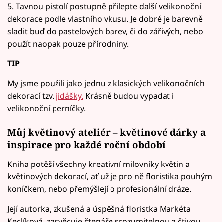
5. Tavnou pistolí postupně přilepte další velikonoční
dekorace podle vlastního vkusu. Je dobré je barevně
sladit buď do pastelových barev, či do zářivých, nebo
použít naopak pouze přírodniny.
TIP
My jsme použili jako jednu z klasických velikonočních
dekorací tzv.
jidášky.
Krásně budou vypadat i
velikonoční perníčky.
Můj květinový ateliér – květinové dárky a
inspirace pro každé roční období
Kniha potěší všechny kreativní milovníky květin a
květinových dekorací, ať už je pro ně floristika pouhým
koníčkem, nebo přemýšlejí o profesionální dráze.
Její autorka, zkušená a úspěšná floristka Markéta
Keclíková, zasvěcuje čtenáře srozumitelnou a čtivou