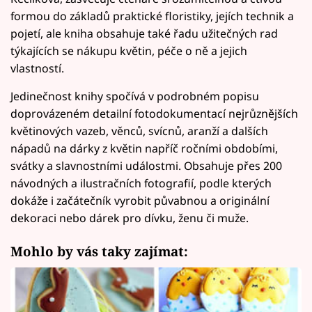
formou do základů praktické floristiky, jejích technik a
pojetí, ale kniha obsahuje také řadu užitečných rad
týkajících se nákupu květin, péče o ně a jejich
vlastností.
Jedinečnost knihy spočívá v podrobném popisu
doprovázeném detailní fotodokumentací nejrůznějších
květinových vazeb, věnců, svícnů, aranží a dalších
nápadů na dárky z květin napříč ročními obdobími,
svátky a slavnostními událostmi. Obsahuje přes 200
návodných a ilustračních fotografií, podle kterých
dokáže i začátečník vyrobit půvabnou a originální
dekoraci nebo dárek pro dívku, ženu či muže.
Mohlo by vás taky zajímat: