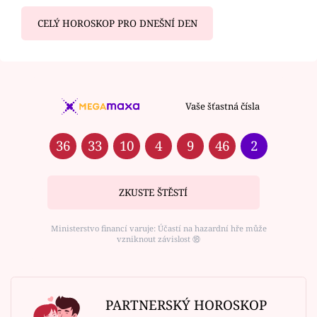
CELÝ HOROSKOP PRO DNEŠNÍ DEN
Vaše šťastná čísla
36
33
10
4
9
46
2
ZKUSTE ŠTĚSTÍ
Ministerstvo financí varuje: Účastí na hazardní hře může
vzniknout závislost ⑱
PARTNERSKÝ HOROSKOP