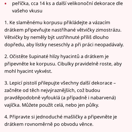
peříčka, cca 14 ks a další velikonoční dekorace dle
vašeho vkusu
1. Ke slaměnému korpusu přikládejte a vázacím
drátkem připevňujte nastříhané větvičky zimostrázu.
Větvičky by neměly být ustřihnuté příliš dlouho
dopředu, aby lístky neseschly a při práci neopadávaly.
2. Očistěte šupinaté hlízy hyacintů a drátkem je
připevněte ke korpusu. Cibulky pravidelně roste, aby
mohl hyacint vykvést.
3. Lepicí pistolí přilepujte všechny další dekorace –
začněte od těch nejvýraznějších, což budou
pravděpodobně vyfouklá (a případně i nabarvená)
vajíčka. Můžete použít celá, nebo jen půlky.
4. Připravte si jednoduché mašličky a připevněte je
drátkem rovnoměrně po obvodu věnce.