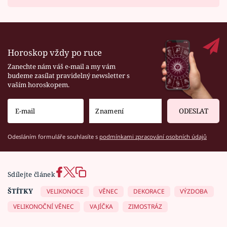
Horoskop vždy po ruce
Zanechte nám váš e-mail a my vám
budeme zasílat pravidelný newsletter s
vaším horoskopem.
ODESLAT
Odesláním formuláře souhlasíte s
podmínkami zpracování osobních údajů
Sdílejte článek
ŠTÍTKY
VELIKONOCE
VĚNEC
DEKORACE
VÝZDOBA
VELIKONOČNÍ VĚNEC
VAJÍČKA
ZIMOSTRÁZ