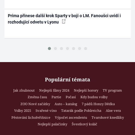
Prima přinese další krok Sparty v boji o LM. Fanoušci uvidí i
rozhodující odvetu v Lyonu
Populární témata
Jak zhubnout
Nejlepší filmy 2024
Nejlepší horory
TV program
Změna času
Partie
Počasí
Kdy budou volby
ZOO Nové začátky
Auto – katalog
7 pádů Honzy Dědka
Volby 2025
Svařené víno
Tatarák podle Pohlreicha
Aloe vera
Pěstování lichořeřišnice
Výpočet ascendentu
Tvarohové knedlíky
Nejlepší palačinky
Švestkový koláč