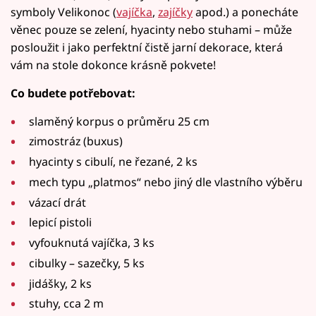
symboly Velikonoc (
vajíčka
,
zajíčky
apod.) a ponecháte
věnec pouze se zelení, hyacinty nebo stuhami – může
posloužit i jako perfektní čistě jarní dekorace, která
vám na stole dokonce krásně pokvete!
Co budete potřebovat:
slaměný korpus o průměru 25 cm
zimostráz (buxus)
hyacinty s cibulí, ne řezané, 2 ks
mech typu „platmos“ nebo jiný dle vlastního výběru
vázací drát
lepicí pistoli
vyfouknutá vajíčka, 3 ks
cibulky – sazečky, 5 ks
jidášky, 2 ks
stuhy, cca 2 m