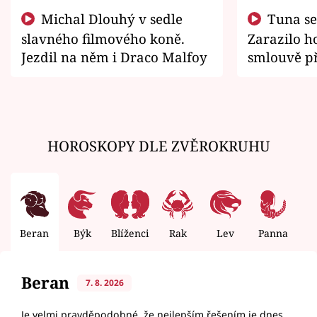
Michal Dlouhý v sedle
Tuna se chtěl vrátit domů.
slavného filmového koně.
Zarazilo ho
Jezdil na něm i Draco Malfoy
smlouvě př
zemřít
HOROSKOPY DLE ZVĚROKRUHU
Beran
Býk
Blíženci
Rak
Lev
Panna
V
Beran
7. 8. 2026
Je velmi pravděpodobné, že nejlepším řešením je dnes