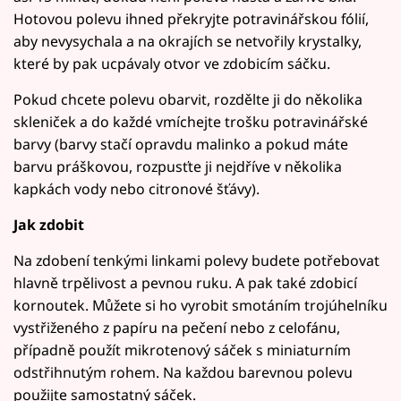
Hotovou polevu ihned překryjte potravinářskou fólií,
aby nevysychala a na okrajích se netvořily krystalky,
které by pak ucpávaly otvor ve zdobicím sáčku.
Pokud chcete polevu obarvit, rozdělte ji do několika
skleniček a do každé vmíchejte trošku potravinářské
barvy (barvy stačí opravdu malinko a pokud máte
barvu práškovou, rozpusťte ji nejdříve v několika
kapkách vody nebo citronové šťávy).
Jak zdobit
Na zdobení tenkými linkami polevy budete potřebovat
hlavně trpělivost a pevnou ruku. A pak také zdobicí
kornoutek. Můžete si ho vyrobit smotáním trojúhelníku
vystřiženého z papíru na pečení nebo z celofánu,
případně použít mikrotenový sáček s miniaturním
odstřihnutým rohem. Na každou barevnou polevu
použijte samostatný sáček.