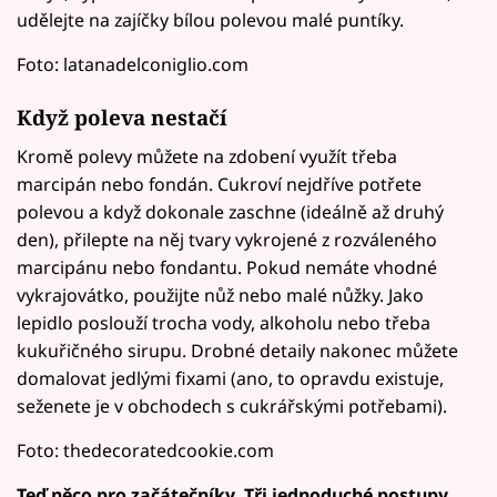
udělejte na zajíčky bílou polevou malé puntíky.
Foto: latanadelconiglio.com
Když poleva nestačí
Kromě polevy můžete na zdobení využít třeba
marcipán nebo fondán. Cukroví nejdříve potřete
polevou a když dokonale zaschne (ideálně až druhý
den), přilepte na něj tvary vykrojené z rozváleného
marcipánu nebo fondantu. Pokud nemáte vhodné
vykrajovátko, použijte nůž nebo malé nůžky. Jako
lepidlo poslouží trocha vody, alkoholu nebo třeba
kukuřičného sirupu. Drobné detaily nakonec můžete
domalovat jedlými fixami (ano, to opravdu existuje,
seženete je v obchodech s cukrářskými potřebami).
Foto: thedecoratedcookie.com
Teď něco pro začátečníky. Tři jednoduché postupy,