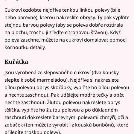
Cukroví ozdobte nejdříve tenkou linkou polevy (bílé
nebo barevné), kterou nakreslíte obrysy. Ty pak vyplňte
stejnou barvou polevy (aby se poleva dobře roztírala
na plochu, trochu ji zřeďte citronovou šťávou). Když
poleva zaschne, můžete na cukroví domalovat pomocí
kornoutku detaily.
Kuřátka
Jsou vyrobená ze slepovaného cukroví (dva kousky
slepíte k sobě marmeládou). Nejdříve si nakreslete
bílou polevou obrys skořápky, vyplňte ho bílou polevou
a nechte zaschnout. Pak udělejte modré tečky a opět
nechte zaschnout. Žlutou polevou nakreslete obrys
tělíčka, vyplňte ho žlutou polevou a po důkladném
zaschnutí dokreslete barevnými polevami chmýří, oči a
zobáček (ten můžete vyrobit i z kousků bonbónů, které
přilepíte troškou polevy).