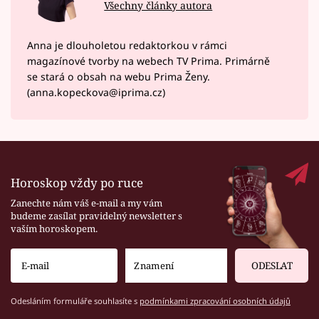
Všechny články autora
Anna je dlouholetou redaktorkou v rámci
magazínové tvorby na webech TV Prima. Primárně
se stará o obsah na webu Prima Ženy.
(anna.kopeckova@iprima.cz)
Horoskop vždy po ruce
Zanechte nám váš e-mail a my vám
budeme zasílat pravidelný newsletter s
vaším horoskopem.
ODESLAT
Odesláním formuláře souhlasíte s
podmínkami zpracování osobních údajů