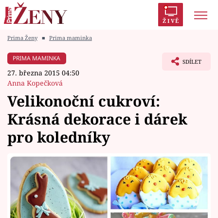
ŽIVĚ
Prima Ženy
■
Prima maminka
PRIMA MAMINKA
SDÍLET
27. března 2015 04:50
Témata
Anna Kopečková
Velikonoční cukroví:
Celebrity
Krásná dekorace i dárek
Vztahy
pro koledníky
Seriály
Horoskopy
Sledujte prima+