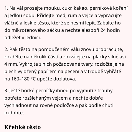
1. Na vál prosejte mouku, cukr, kakao, perníkové koření
a jedlou sodu. Přidejte med, rum a vejce a vypracujte
vláčné a lesklé těsto, které se nesmí lepit. Zabalte ho
do mikrotenového sáčku a nechte alespoň 24 hodin
odležet v lednici.
2. Pak těsto na pomoučeném válu znovu propracujte,
rozdělte na několik částí a rozválejte na placky silné asi
4 mm. Vykrojte z nich požadované tvary, rozložte je na
plech vyložený papírem na pečení a v troubě vyhřáté
na 160–180 °C upečte dozlatova.
3. Ještě horké perníčky ihned po vyjmutí z trouby
potřete rozšlehaným vejcem a nechte dobře
vychladnout na rovné podložce a pak podle chuti
ozdobte.
Křehké těsto