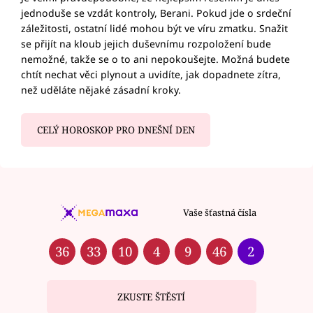
jednoduše se vzdát kontroly, Berani. Pokud jde o srdeční
záležitosti, ostatní lidé mohou být ve víru zmatku. Snažit
se přijít na kloub jejich duševnímu rozpoložení bude
nemožné, takže se o to ani nepokoušejte. Možná budete
chtít nechat věci plynout a uvidíte, jak dopadnete zítra,
než uděláte nějaké zásadní kroky.
CELÝ HOROSKOP PRO DNEŠNÍ DEN
Vaše šťastná čísla
36
33
10
4
9
46
2
ZKUSTE ŠTĚSTÍ