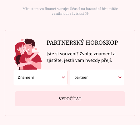
Ministerstvo financí varuje: Účastí na hazardní hře může
vzniknout závislost ⑱
PARTNERSKÝ HOROSKOP
Jste si souzení? Zvolte znamení a
zjistěte, jestli vám hvězdy přejí.
VYPOČÍTAT