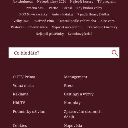
Jak zhubnout
Nejlepší filmy 2024
Nejlepší horory
TV program
Změna času
Partie
Počasí
Kdy budou volby
ZOO Nové začátky
Auto – katalog
7 pádů Honzy Dědka
Volby 2025
Svařené víno
Tatarák podle Pohlreicha
Aloe vera
Pěstování lichořeřišnice
Výpočet ascendentu
Tvarohové knedlíky
Nejlepší palačinky
Švestkový koláč
O FTV Prima
Management
Volná místa
Press
Reklama
Castingy a výzvy
HbbTV
Kontakty
Podmínky užívání
Zpracování osobních
údajů
Cookies
Nápověda