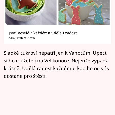
Filmový festival Karlovy Vary
Pořady
Mámy sobě
Jsou veselé a každému udělají radost
Zdroj: Pinterest.com
Přihlášení
Sladké cukroví nepatří jen k Vánocům. Upéct
si ho můžete i na Velikonoce. Nejenže vypadá
Sledujte nás
krásně. Udělá radost každému, kdo ho od vás
dostane pro štěstí.