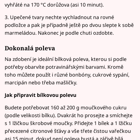
vyhřáté na 170 °C dorůžova (asi 10 minut).
3. Upečené tvary nechte vychladnout na rovné
podložce a pak je případně ještě po dvou slepte k sobě
marmeládou. Nakonec je podle chuti ozdobte.
Dokonalá poleva
Na zdobení je ideální bílková poleva, kterou si podle
potřeby obarvíte potravinářskými barvami. Kromě
toho můžete použít i různé bonbóny, cukrové sypání,
marcipán nebo třeba mašličky.
Jak připravit bílkovou polevu
Budete potřebovat 160 až 200 g moučkového cukru
(podle velikosti bílku). Dvakrát ho prosejte a smíchejte
s 1 lžičkou škrobové moučky. Přidejte 1 bílek a 1 lžičku
přecezené citronové šťávy a vše třete čistou vařečkou
asi 15 minut, dokud není poleva hustá a zářivě bílá.