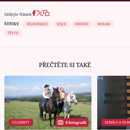
Sdílejte článek
ŠTÍTKY
VELIKONOCE
VEJCE
VÁNOCE
MOUKA
TĚSTO
PŘEČTĚTE SI TAKÉ
CELEBRITY
SERIÁLY A FIL
8 fotografií