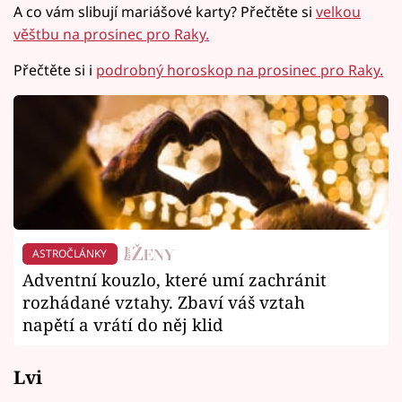
A co vám slibují mariášové karty? Přečtěte si
velkou
věštbu na prosinec pro Raky.
Přečtěte si i
podrobný horoskop na prosinec pro Raky.
ASTROČLÁNKY
Adventní kouzlo, které umí zachránit
rozhádané vztahy. Zbaví váš vztah
napětí a vrátí do něj klid
Lvi