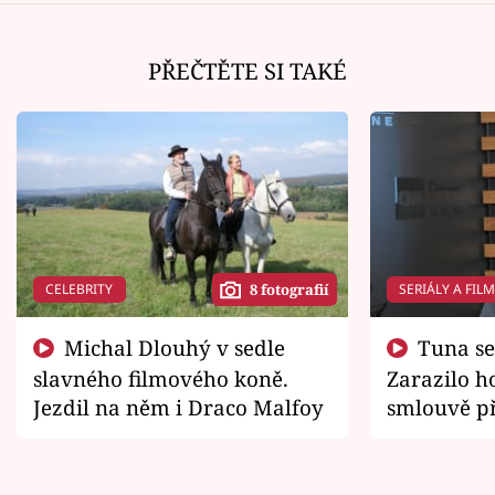
PŘEČTĚTE SI TAKÉ
CELEBRITY
SERIÁLY A FIL
8 fotografií
Michal Dlouhý v sedle
Tuna se chtěl vrátit domů.
slavného filmového koně.
Zarazilo ho
Jezdil na něm i Draco Malfoy
smlouvě př
zemřít