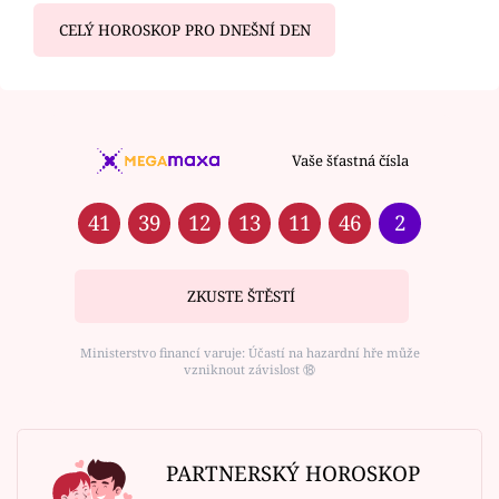
CELÝ HOROSKOP PRO DNEŠNÍ DEN
Vaše šťastná čísla
41
39
12
13
11
46
2
ZKUSTE ŠTĚSTÍ
Ministerstvo financí varuje: Účastí na hazardní hře může
vzniknout závislost ⑱
PARTNERSKÝ HOROSKOP