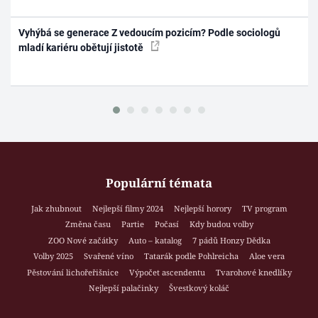
Vyhýbá se generace Z vedoucím pozicím? Podle sociologů
mladí kariéru obětují jistotě
Populární témata
Jak zhubnout
Nejlepší filmy 2024
Nejlepší horory
TV program
Změna času
Partie
Počasí
Kdy budou volby
ZOO Nové začátky
Auto – katalog
7 pádů Honzy Dědka
Volby 2025
Svařené víno
Tatarák podle Pohlreicha
Aloe vera
Pěstování lichořeřišnice
Výpočet ascendentu
Tvarohové knedlíky
Nejlepší palačinky
Švestkový koláč