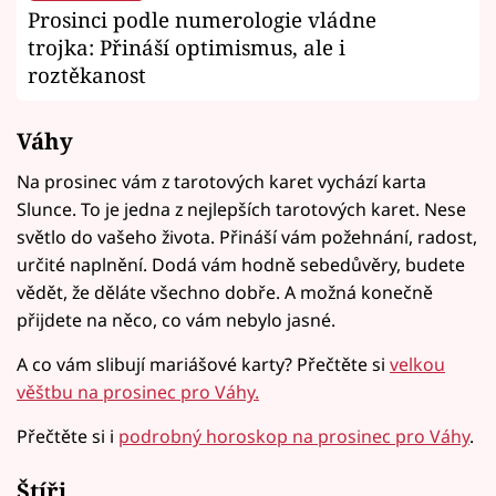
Prosinci podle numerologie vládne
trojka: Přináší optimismus, ale i
roztěkanost
Váhy
Na prosinec vám z tarotových karet vychází karta
Slunce. To je jedna z nejlepších tarotových karet. Nese
světlo do vašeho života. Přináší vám požehnání, radost,
určité naplnění. Dodá vám hodně sebedůvěry, budete
vědět, že děláte všechno dobře. A možná konečně
přijdete na něco, co vám nebylo jasné.
A co vám slibují mariášové karty? Přečtěte si
velkou
věštbu na prosinec pro Váhy.
Přečtěte si i
podrobný horoskop na prosinec pro Váhy
.
Štíři