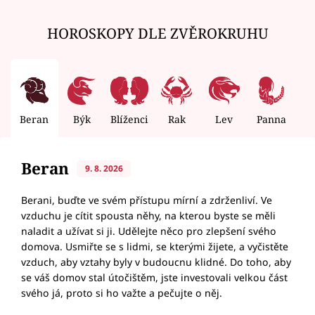
HOROSKOPY DLE ZVĚROKRUHU
Beran
Býk
Blíženci
Rak
Lev
Panna
V
Beran
9. 8. 2026
Berani, buďte ve svém přístupu mírní a zdrženliví. Ve
vzduchu je cítit spousta něhy, na kterou byste se měli
naladit a užívat si ji. Udělejte něco pro zlepšení svého
domova. Usmiřte se s lidmi, se kterými žijete, a vyčistěte
vzduch, aby vztahy byly v budoucnu klidné. Do toho, aby
se váš domov stal útočištěm, jste investovali velkou část
svého já, proto si ho važte a pečujte o něj.