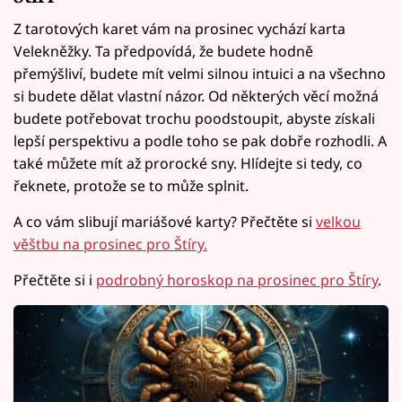
Z tarotových karet vám na prosinec vychází karta
Velekněžky. Ta předpovídá, že budete hodně
přemýšliví, budete mít velmi silnou intuici a na všechno
si budete dělat vlastní názor. Od některých věcí možná
budete potřebovat trochu poodstoupit, abyste získali
lepší perspektivu a podle toho se pak dobře rozhodli. A
také můžete mít až prorocké sny. Hlídejte si tedy, co
řeknete, protože se to může splnit.
A co vám slibují mariášové karty? Přečtěte si
velkou
věštbu na prosinec pro Štíry.
Přečtěte si i
podrobný horoskop na prosinec pro Štíry
.