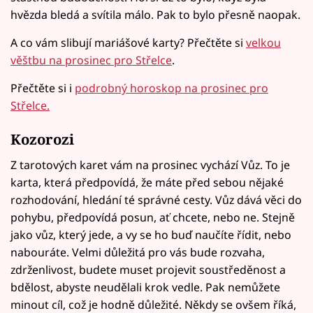
hvězda bledá a svítila málo. Pak to bylo přesně naopak.
A co vám slibují mariášové karty? Přečtěte si
velkou
věštbu na prosinec pro Střelce
.
Přečtěte si i
podrobný horoskop na prosinec pro
Střelce.
Kozorozi
Z tarotových karet vám na prosinec vychází Vůz. To je
karta, která předpovídá, že máte před sebou nějaké
rozhodování, hledání té správné cesty. Vůz dává věci do
pohybu, předpovídá posun, ať chcete, nebo ne. Stejně
jako vůz, který jede, a vy se ho buď naučíte řídit, nebo
nabouráte. Velmi důležitá pro vás bude rozvaha,
zdrženlivost, budete muset projevit soustředěnost a
bdělost, abyste neudělali krok vedle. Pak nemůžete
minout cíl, což je hodně důležité. Někdy se ovšem říká,