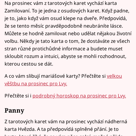
Na prosinec vám z tarotových karet vychází karta
Zamilovaní. To je jedna z osudových karet. Když padne,
je to, jako když vám osud klepe na dveře. Předpovídá,
že se tento měsíc pravděpodobně neubráníte lásce.
Můžete se hodně zamilovat nebo udělat nějakou životní
volbu. Někdy je tato karta o tom, že dostáváte ze všech
stran různé protichůdné informace a budete muset
skloubit rozum a intuici, abyste se mohli rozhodnout,
kterou cestou se dát.
A co vám slibují mariášové karty? Přečtěte si
velkou
věštbu na prosinec pro Lvy.
Přečtěte si i
podrobný horoskop na prosinec pro Lvy.
Panny
Z tarotových karet vám na prosinec vychází nádherná
karta Hvězda. A ta předpovídá splněné přání. Je to