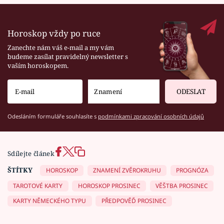
Horoskop vždy po ruce
Zanechte nám váš e-mail a my vám
budeme zasílat pravidelný newsletter s
vaším horoskopem.
ODESLAT
Odesláním formuláře souhlasíte s
podmínkami zpracování osobních údajů
Sdílejte článek
ŠTÍTKY
HOROSKOP
ZNAMENÍ ZVĚROKRUHU
PROGNÓZA
TAROTOVÉ KARTY
HOROSKOP PROSINEC
VĚŠTBA PROSINEC
KARTY NĚMECKÉHO TYPU
PŘEDPOVĚĎ PROSINEC