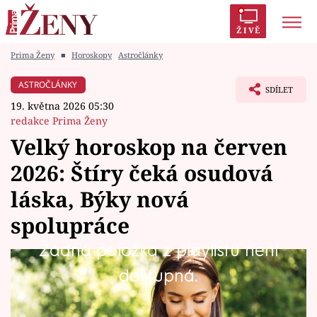
ŽIVĚ
Prima Ženy
■
Horoskopy
Astročlánky
Trendy:
Polabí
Inspekce
Prostřeno!
AYTO?
ASTROČLÁNKY
SDÍLET
Módní alarm
Zrádci
Proměny
19. května 2026 05:30
redakce Prima Ženy
Velký horoskop na červen
2026: Štíry čeká osudová
Témata
láska, Býky nová
Celebrity
spolupráce
Žádná položka z playlistu není
Vztahy
Co vám předpovídají hvězdy na šestý měsíc
dostupná.
Seriály
roku? Jak se vám bude dařit v práci, ve
vztazích nebo jak na tom budete se zdravím?