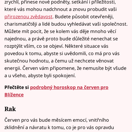
zrychlí, přinese nové podněty, setkání i příležitosti,
které vás mohou nadchnout a znovu probudit vaši
přirozenou zvědavost
. Budete působit otevřeněji,
charismatičtěji a lidé budou vyhledávat vaši společnost.
Můžete mít pocit, že se kolem vás děje mnoho věcí
najednou, a právě proto bude důležité nenechat se
rozptýlit vším, co se objeví. Některé situace vás
povedou k tomu, abyste si uvědomili, co má pro vás
skutečnou hodnotu, a čemu už nechcete věnovat
energii. Červen vám připomene, že nemusíte být všude
a u všeho, abyste byli spokojení.
Přečtěte si
podrobný horoskop na červen pro
Blížence
Rak
Červen pro vás bude měsícem emocí, vnitřního
zklidnění a návratu k tomu, co je pro vás opravdu