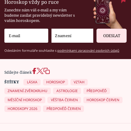
Horoskop vždy po ruce
Zanechte nám váš e-mail a my vám
budeme zasílat pravidelný newsletter s
vaším horoskopem.
ODESLAT
Odesláním formuláře souhlasíte s
podmínkami zpracování osobních údajů
Sdílejte článek
ŠTÍTKY
LÁSKA
HOROSKOP
VZTAH
ZNAMENÍ ZVĚROKRUHU
ASTROLOGIE
PŘEDPOVĚĎ
MĚSÍČNÍ HOROSKOP
VĚŠTBA ČERVEN
HOROSKOP ČERVEN
HOROSKOPY 2026
PŘEDPOVĚĎ ČERVEN