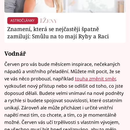
ASTROČLÁNKY
Znamení, která se nejčastěji špatně
zamilují: Smůlu na to mají Ryby a Raci
Vodnář
Červen pro vás bude měsícem inspirace, nečekaných
nápadů a vnitřního přeladění. Můžete mít pocit, že se
ve vás něco probouzí, například
touha změnit směr
,
vyzkoušet nový přístup nebo se odlišit od toho, co jste
doposud dělali. Budete velmi vnímaví na nové podněty
a rychle si budete spojovat souvislosti, které ostatním
unikají. Zároveň ale může přicházet i určité vnitřní
napětí mezi tím, co chcete, a tím, co je momentálně
možné. Červen vás učí trpělivosti s vlastním vývojem,
ne všechno musí být hned realizováno, aby to mělo