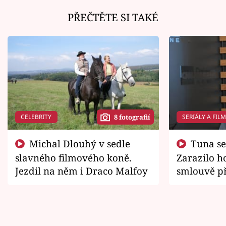
PŘEČTĚTE SI TAKÉ
CELEBRITY
SERIÁLY A FIL
8 fotografií
Michal Dlouhý v sedle
Tuna se chtěl vrátit domů.
slavného filmového koně.
Zarazilo ho
Jezdil na něm i Draco Malfoy
smlouvě př
zemřít