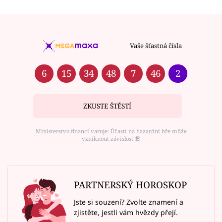
Vaše šťastná čísla
6
15
34
48
7
46
2
ZKUSTE ŠTĚSTÍ
Ministerstvo financí varuje: Účastí na hazardní hře může
vzniknout závislost ⑱
PARTNERSKÝ HOROSKOP
Jste si souzení? Zvolte znamení a
zjistěte, jestli vám hvězdy přejí.