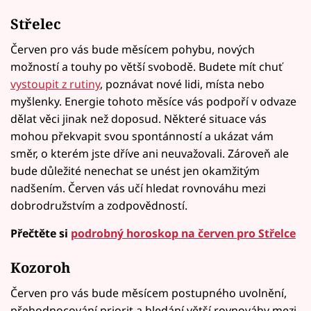
Střelec
Červen pro vás bude měsícem pohybu, nových
možností a touhy po větší svobodě. Budete mít chuť
vystoupit z rutiny
, poznávat nové lidi, místa nebo
myšlenky. Energie tohoto měsíce vás podpoří v odvaze
dělat věci jinak než doposud. Některé situace vás
mohou překvapit svou spontánností a ukázat vám
směr, o kterém jste dříve ani neuvažovali. Zároveň ale
bude důležité nenechat se unést jen okamžitým
nadšením. Červen vás učí hledat rovnováhu mezi
dobrodružstvím a zodpovědností.
Přečtěte si
podrobný horoskop na červen pro Střelce
Kozoroh
Červen pro vás bude měsícem postupného uvolnění,
přehodnocování priorit a hledání větší rovnováhy mezi