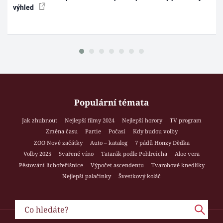
výhled
Populární témata
Jak zhubnout
Nejlepší filmy 2024
Nejlepší horory
TV program
Změna času
Partie
Počasí
Kdy budou volby
ZOO Nové začátky
Auto – katalog
7 pádů Honzy Dědka
Volby 2025
Svařené víno
Tatarák podle Pohlreicha
Aloe vera
Pěstování lichořeřišnice
Výpočet ascendentu
Tvarohové knedlíky
Nejlepší palačinky
Švestkový koláč