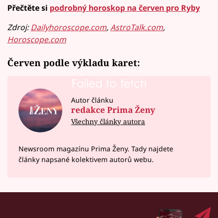
Přečtěte si
podrobný horoskop na červen pro Ryby
Zdroj:
Dailyhoroscope.com
,
AstroTalk.com
,
Horoscope.com
Červen podle výkladu karet:
Failed to fetch
Autor článku
redakce Prima Ženy
Všechny články autora
Newsroom magazínu Prima Ženy. Tady najdete
články napsané kolektivem autorů webu.