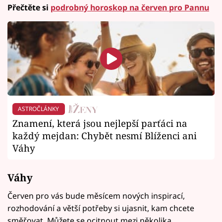
Přečtěte si
podrobný horoskop na červen pro Pannu
ASTROČLÁNKY
Znamení, která jsou nejlepší parťáci na
každý mejdan: Chybět nesmí Blíženci ani
Váhy
Váhy
Červen pro vás bude měsícem nových inspirací,
rozhodování a větší potřeby si ujasnit, kam chcete
směřovat. Můžete se ocitnout mezi několika