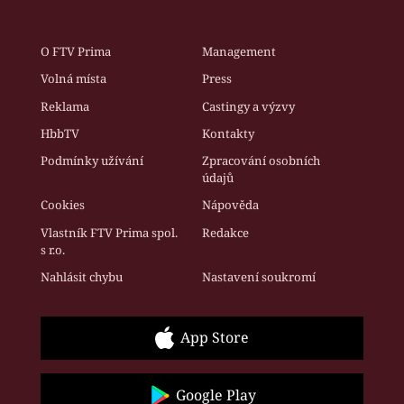
O FTV Prima
Management
Volná místa
Press
Reklama
Castingy a výzvy
HbbTV
Kontakty
Podmínky užívání
Zpracování osobních
údajů
Cookies
Nápověda
Vlastník FTV Prima spol.
Redakce
s r.o.
Nahlásit chybu
Nastavení soukromí
App Store
Google Play