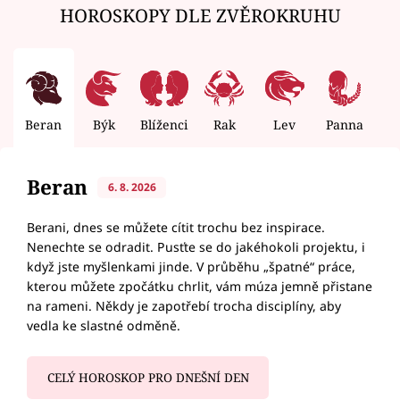
HOROSKOPY DLE ZVĚROKRUHU
Beran
Býk
Blíženci
Rak
Lev
Panna
V
Beran
6. 8. 2026
Berani, dnes se můžete cítit trochu bez inspirace.
Nenechte se odradit. Pusťte se do jakéhokoli projektu, i
když jste myšlenkami jinde. V průběhu „špatné“ práce,
kterou můžete zpočátku chrlit, vám múza jemně přistane
na rameni. Někdy je zapotřebí trocha disciplíny, aby
vedla ke slastné odměně.
CELÝ HOROSKOP PRO DNEŠNÍ DEN