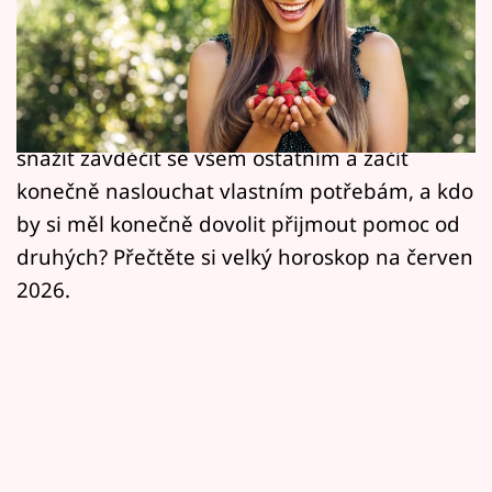
Horoskopy
Kdo zjistí, že největší úleva přijde, až když se
Sledujte prima+
přestane snažit mít všechno pod kontrolou,
koho čekají neplánované odbočky plné
Filmový festival Karlovy Vary
nečekaných zkušeností, kdo by se měl přestat
snažit zavděčit se všem ostatním a začít
Pořady
konečně naslouchat vlastním potřebám, a kdo
Mámy sobě
by si měl konečně dovolit přijmout pomoc od
druhých? Přečtěte si velký horoskop na červen
Přihlášení
2026.
Sledujte nás