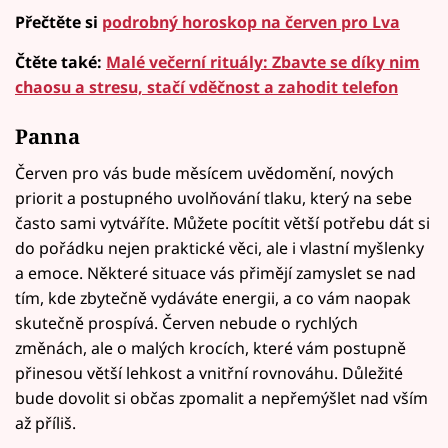
Přečtěte si
podrobný horoskop na červen pro Lva
Čtěte také:
Malé večerní rituály: Zbavte se díky nim
chaosu a stresu, stačí vděčnost a zahodit telefon
Panna
Červen pro vás bude měsícem uvědomění, nových
priorit a postupného uvolňování tlaku, který na sebe
často sami vytváříte. Můžete pocítit větší potřebu dát si
do pořádku nejen praktické věci, ale i vlastní myšlenky
a emoce. Některé situace vás přimějí zamyslet se nad
tím, kde zbytečně vydáváte energii, a co vám naopak
skutečně prospívá. Červen nebude o rychlých
změnách, ale o malých krocích, které vám postupně
přinesou větší lehkost a vnitřní rovnováhu. Důležité
bude dovolit si občas zpomalit a nepřemýšlet nad vším
až příliš.