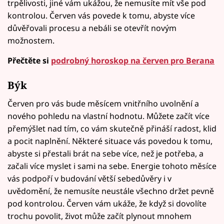
trpělivosti, jiné vám ukážou, že nemusíte mít vše pod
kontrolou. Červen vás povede k tomu, abyste více
důvěřovali procesu a nebáli se otevřít novým
možnostem.
Přečtěte si
podrobný horoskop na červen pro Berana
Býk
Červen pro vás bude měsícem vnitřního uvolnění a
nového pohledu na vlastní hodnotu. Můžete začít více
přemýšlet nad tím, co vám skutečně přináší radost, klid
a pocit naplnění. Některé situace vás povedou k tomu,
abyste si přestali brát na sebe více, než je potřeba, a
začali více myslet i sami na sebe. Energie tohoto měsíce
vás podpoří v budování větší sebedůvěry i v
uvědomění, že nemusíte neustále všechno držet pevně
pod kontrolou. Červen vám ukáže, že když si dovolíte
trochu povolit, život může začít plynout mnohem