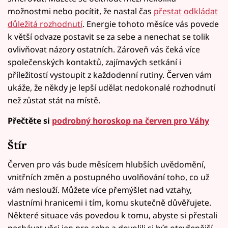
možnostmi nebo pocítit, že nastal čas
přestat odkládat
důležitá rozhodnutí
. Energie tohoto měsíce vás povede
k větší odvaze postavit se za sebe a nenechat se tolik
ovlivňovat názory ostatních. Zároveň vás čeká více
společenských kontaktů, zajímavých setkání i
příležitostí vystoupit z každodenní rutiny. Červen vám
ukáže, že někdy je lepší udělat nedokonalé rozhodnutí
než zůstat stát na místě.
Přečtěte si
podrobný horoskop na červen pro Váhy
Štír
Červen pro vás bude měsícem hlubších uvědomění,
vnitřních změn a postupného uvolňování toho, co už
vám neslouží. Můžete více přemýšlet nad vztahy,
vlastními hranicemi i tím, komu skutečně důvěřujete.
Některé situace vás povedou k tomu, abyste si přestali
nechávat věci jen pro sebe a dovolili si být otevřenější.