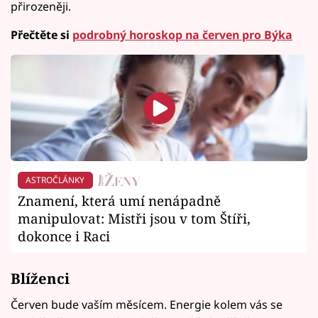
přirozeněji.
Přečtěte si
podrobný horoskop na červen pro Býka
ASTROČLÁNKY
Znamení, která umí nenápadně
manipulovat: Mistři jsou v tom Štíři,
dokonce i Raci
Blíženci
Červen bude vaším měsícem. Energie kolem vás se