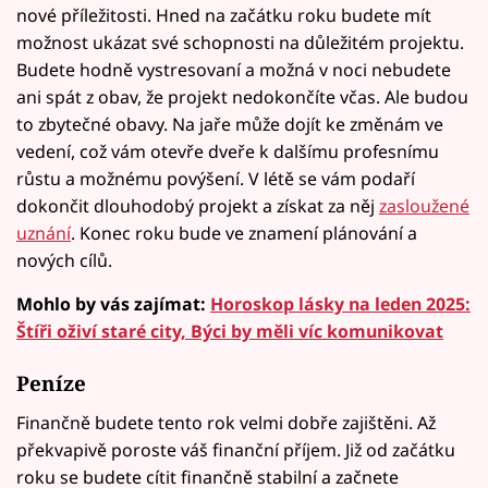
nové příležitosti. Hned na začátku roku budete mít
možnost ukázat své schopnosti na důležitém projektu.
Budete hodně vystresovaní a možná v noci nebudete
ani spát z obav, že projekt nedokončíte včas. Ale budou
to zbytečné obavy. Na jaře může dojít ke změnám ve
vedení, což vám otevře dveře k dalšímu profesnímu
růstu a možnému povýšení. V létě se vám podaří
dokončit dlouhodobý projekt a získat za něj
zasloužené
uznání
. Konec roku bude ve znamení plánování a
nových cílů.
Mohlo by vás zajímat:
Horoskop lásky na leden 2025:
Štíři oživí staré city, Býci by měli víc komunikovat
Peníze
Finančně budete tento rok velmi dobře zajištěni. Až
překvapivě poroste váš finanční příjem. Již od začátku
roku se budete cítit finančně stabilní a začnete