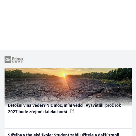
Letošní vlna veder? Nic moc, míní vědci. Vysvětlili, proč rok
2027 bude zřejmě daleko horší
Střelba v thajské škole: Student zabil učitele a další zranil.