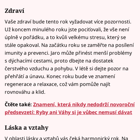
Zdraví
Vaše zdraví bude tento rok vyžadovat více pozornosti.
Už koncem minulého roku jste pociťovali, že vše není
úplně v pořádku, a to kvůli velkému stresu, který se
stále opakoval. Na začátku roku se zaměřte na posílení
imunity a prevenci. Jaro může přinést menší problémy
s dýchacími cestami, proto dbejte na dostatek
čerstvého vzduchu a pohybu. V létě si dejte pozor na
přehřátí a únavu. Konec roku bude ve znamení
regenerace a relaxace, což vám pomůže najít
rovnováhu a klid.
Čtěte také:
Znamení, která nikdy nedodrží novoroční
předsevzetí: Ryby ani Váhy si je vůbec nemusí dávat
Láska a vztahy
V oblasti lásky a vztahů vás čeká harmonický rok. Na