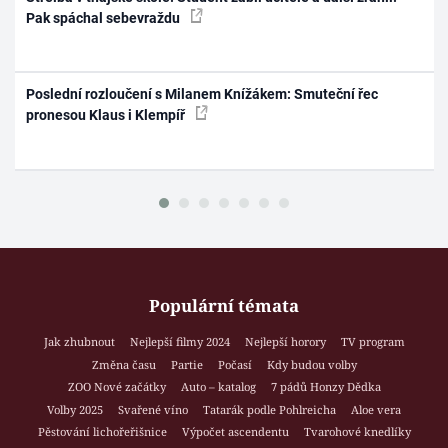
Pak spáchal sebevraždu
Poslední rozloučení s Milanem Knížákem: Smuteční řec
pronesou Klaus i Klempíř
Populární témata
Jak zhubnout
Nejlepší filmy 2024
Nejlepší horory
TV program
Změna času
Partie
Počasí
Kdy budou volby
ZOO Nové začátky
Auto – katalog
7 pádů Honzy Dědka
Volby 2025
Svařené víno
Tatarák podle Pohlreicha
Aloe vera
Pěstování lichořeřišnice
Výpočet ascendentu
Tvarohové knedlíky