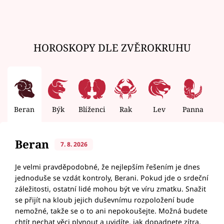
HOROSKOPY DLE ZVĚROKRUHU
Beran
Býk
Blíženci
Rak
Lev
Panna
V
Beran
7. 8. 2026
Je velmi pravděpodobné, že nejlepším řešením je dnes
jednoduše se vzdát kontroly, Berani. Pokud jde o srdeční
záležitosti, ostatní lidé mohou být ve víru zmatku. Snažit
se přijít na kloub jejich duševnímu rozpoložení bude
nemožné, takže se o to ani nepokoušejte. Možná budete
chtít nechat věci plynout a uvidíte, jak dopadnete zítra,