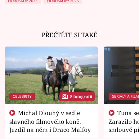
HOROSKOP 2025
HOROSKOPY 2025
PŘEČTĚTE SI TAKÉ
CELEBRITY
SERIÁLY A FIL
8 fotografií
Michal Dlouhý v sedle
Tuna se chtěl vrátit domů.
slavného filmového koně.
Zarazilo ho
Jezdil na něm i Draco Malfoy
smlouvě př
zemřít