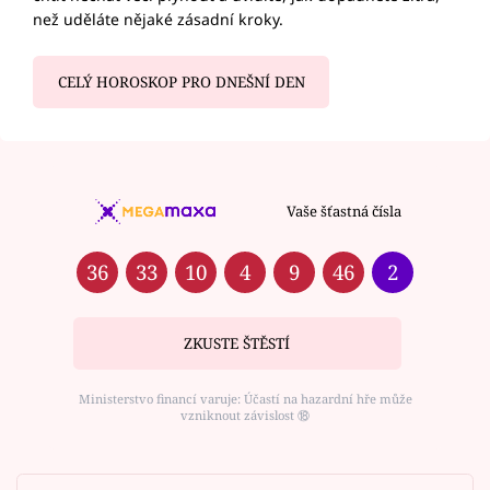
než uděláte nějaké zásadní kroky.
CELÝ HOROSKOP PRO DNEŠNÍ DEN
Vaše šťastná čísla
36
33
10
4
9
46
2
ZKUSTE ŠTĚSTÍ
Ministerstvo financí varuje: Účastí na hazardní hře může
vzniknout závislost ⑱