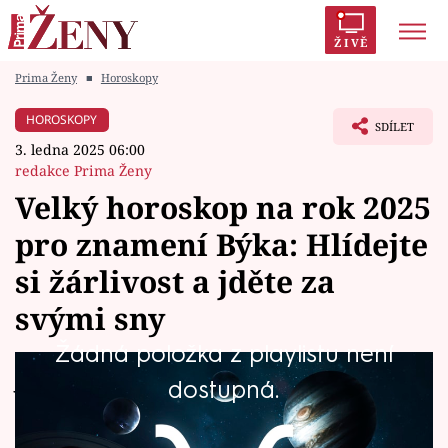
ŽIVĚ
Prima Ženy
■
Horoskopy
Trendy:
Polabí
Inspekce
Prostřeno!
AYTO?
HOROSKOPY
SDÍLET
Módní alarm
Zrádci
Proměny
3. ledna 2025 06:00
redakce Prima Ženy
Velký horoskop na rok 2025
pro znamení Býka: Hlídejte
Témata
si žárlivost a jděte za
Celebrity
svými sny
Žádná položka z playlistu není
Vztahy
Jaký bude rok 2025 pro znamení Býka? Přináší
dostupná.
Seriály
vám hodně stagnace spojené s tajemstvím,
které vám někdo otevře v polovině roku a vy