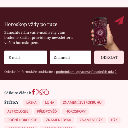
Horoskop vždy po ruce
Zanechte nám váš e-mail a my vám
budeme zasílat pravidelný newsletter s
vaším horoskopem.
ODESLAT
Odesláním formuláře souhlasíte s
podmínkami zpracování osobních údajů
Sdílejte článek
ŠTÍTKY
LÁSKA
LUNA
ZNAMENÍ ZVĚROKRUHU
ASTROLOGIE
PŘEDPOVĚĎ
HOROSKOPY
ROČNÍ HOROSKOP
ZNAMENÍ BÝKA
ZNAMENÍ BÝK
BÝK