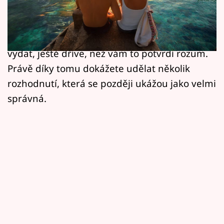
Horoskopy
kapitoly konečně uzavřít. Vaše intuice bude
během léta mimořádně silná. Často poznáte,
Sledujte prima+
komu můžete věřit a kterým směrem se
Filmový festival Karlovy Vary
vydat, ještě dříve, než vám to potvrdí rozum.
Právě díky tomu dokážete udělat několik
Pořady
rozhodnutí, která se později ukážou jako velmi
správná.
Mámy sobě
Přihlášení
Sledujte nás