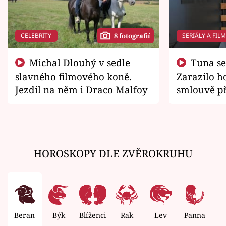
CELEBRITY
SERIÁLY A FIL
8 fotografií
Michal Dlouhý v sedle
Tuna se chtěl vrátit domů.
slavného filmového koně.
Zarazilo ho
Jezdil na něm i Draco Malfoy
smlouvě př
zemřít
HOROSKOPY DLE ZVĚROKRUHU
Beran
Býk
Blíženci
Rak
Lev
Panna
V