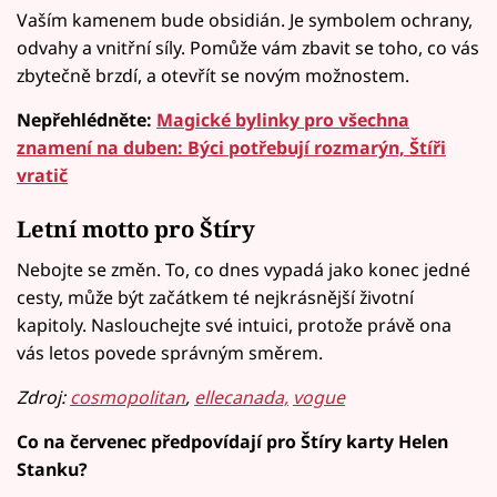
Vaším kamenem bude obsidián. Je symbolem ochrany,
odvahy a vnitřní síly. Pomůže vám zbavit se toho, co vás
zbytečně brzdí, a otevřít se novým možnostem.
Nepřehlédněte:
Magické bylinky pro všechna
znamení na duben: Býci potřebují rozmarýn, Štíři
vratič
Letní motto pro Štíry
Nebojte se změn. To, co dnes vypadá jako konec jedné
cesty, může být začátkem té nejkrásnější životní
kapitoly. Naslouchejte své intuici, protože právě ona
vás letos povede správným směrem.
Zdroj:
cosmopolitan
,
ellecanada,
vogue
Co na červenec předpovídají pro Štíry karty Helen
Stanku?