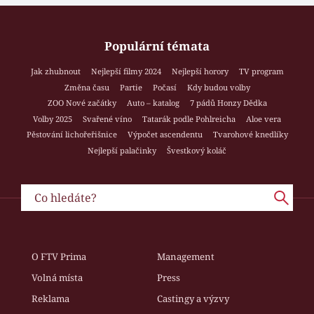
Populární témata
Jak zhubnout
Nejlepší filmy 2024
Nejlepší horory
TV program
Změna času
Partie
Počasí
Kdy budou volby
ZOO Nové začátky
Auto – katalog
7 pádů Honzy Dědka
Volby 2025
Svařené víno
Tatarák podle Pohlreicha
Aloe vera
Pěstování lichořeřišnice
Výpočet ascendentu
Tvarohové knedlíky
Nejlepší palačinky
Švestkový koláč
O FTV Prima
Management
Volná místa
Press
Reklama
Castingy a výzvy