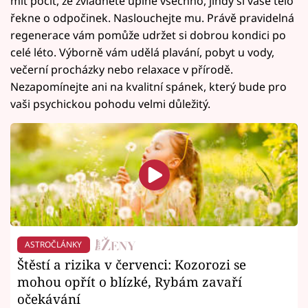
mít pocit, že zvládnete úplně všechno, jindy si vaše tělo
řekne o odpočinek. Naslouchejte mu. Právě pravidelná
regenerace vám pomůže udržet si dobrou kondici po
celé léto. Výborně vám udělá plavání, pobyt u vody,
večerní procházky nebo relaxace v přírodě.
Nezapomínejte ani na kvalitní spánek, který bude pro
vaši psychickou pohodu velmi důležitý.
ASTROČLÁNKY
Štěstí a rizika v červenci: Kozorozi se
mohou opřít o blízké, Rybám zavaří
očekávání