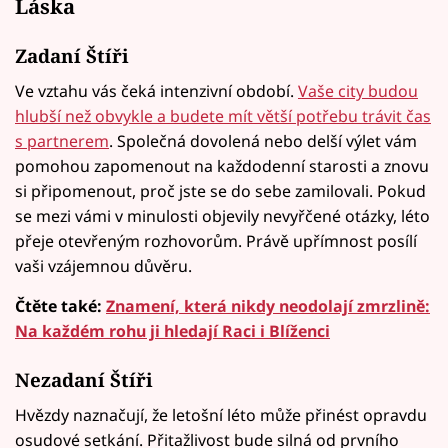
Láska
Zadaní Štíři
Ve vztahu vás čeká intenzivní období.
Vaše city budou
hlubší než obvykle a budete mít větší potřebu trávit čas
s partnerem
. Společná dovolená nebo delší výlet vám
pomohou zapomenout na každodenní starosti a znovu
si připomenout, proč jste se do sebe zamilovali. Pokud
se mezi vámi v minulosti objevily nevyřčené otázky, léto
přeje otevřeným rozhovorům. Právě upřímnost posílí
vaši vzájemnou důvěru.
Čtěte také:
Znamení, která nikdy neodolají zmrzlině:
Na každém rohu ji hledají Raci i Blíženci
Nezadaní Štíři
Hvězdy naznačují, že letošní léto může přinést opravdu
osudové setkání. Přitažlivost bude silná od prvního