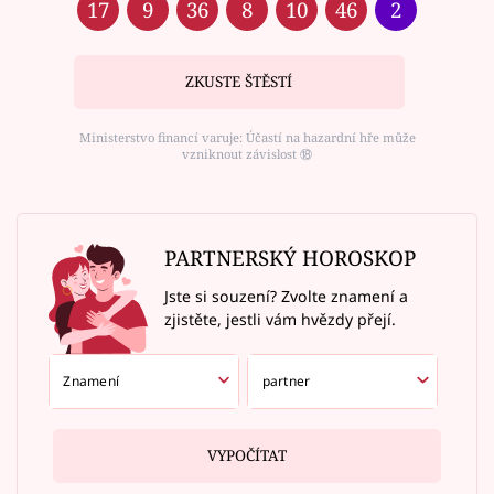
17
9
36
8
10
46
2
ZKUSTE ŠTĚSTÍ
Ministerstvo financí varuje: Účastí na hazardní hře může
vzniknout závislost ⑱
PARTNERSKÝ HOROSKOP
Jste si souzení? Zvolte znamení a
zjistěte, jestli vám hvězdy přejí.
VYPOČÍTAT