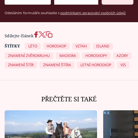
Odesláním formuláře souhlasíte s
podmínkami zpracování osobních údajů
Sdílejte článek
ŠTÍTKY
LÉTO
HOROSKOP
VZTAH
ISLAND
ZNAMENÍ ZVĚROKRUHU
MADEIRA
HOROSKOPY
AZORY
ZNAMENÍ ŠTÍR
ZNAMENÍ ŠTÍRA
LETNÍ HOROSKOP
VIS
PŘEČTĚTE SI TAKÉ