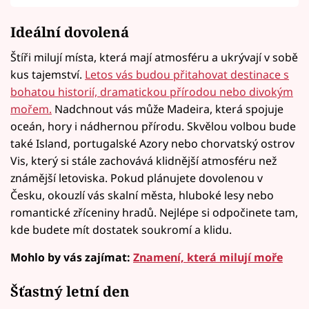
Ideální dovolená
Štíři milují místa, která mají atmosféru a ukrývají v sobě
kus tajemství.
Letos vás budou přitahovat destinace s
bohatou historií, dramatickou přírodou nebo divokým
mořem.
Nadchnout vás může Madeira, která spojuje
oceán, hory i nádhernou přírodu. Skvělou volbou bude
také Island, portugalské Azory nebo chorvatský ostrov
Vis, který si stále zachovává klidnější atmosféru než
známější letoviska. Pokud plánujete dovolenou v
Česku, okouzlí vás skalní města, hluboké lesy nebo
romantické zříceniny hradů. Nejlépe si odpočinete tam,
kde budete mít dostatek soukromí a klidu.
Mohlo by vás zajímat:
Znamení, která milují moře
Šťastný letní den