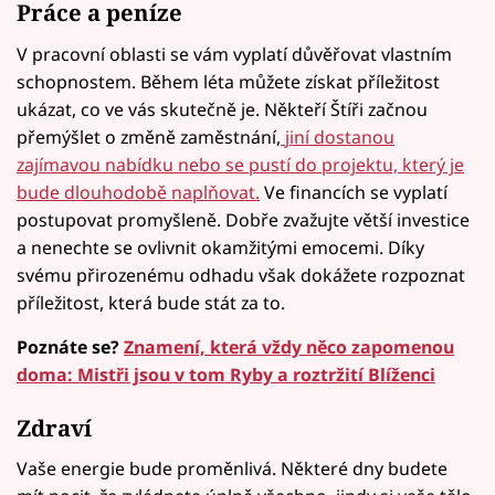
Práce a peníze
V pracovní oblasti se vám vyplatí důvěřovat vlastním
schopnostem. Během léta můžete získat příležitost
ukázat, co ve vás skutečně je. Někteří Štíři začnou
přemýšlet o změně zaměstnání,
jiní dostanou
zajímavou nabídku nebo se pustí do projektu, který je
bude dlouhodobě naplňovat.
Ve financích se vyplatí
postupovat promyšleně. Dobře zvažujte větší investice
a nenechte se ovlivnit okamžitými emocemi. Díky
svému přirozenému odhadu však dokážete rozpoznat
příležitost, která bude stát za to.
Poznáte se?
Znamení, která vždy něco zapomenou
doma: Mistři jsou v tom Ryby a roztržití Blíženci
Zdraví
Vaše energie bude proměnlivá. Některé dny budete