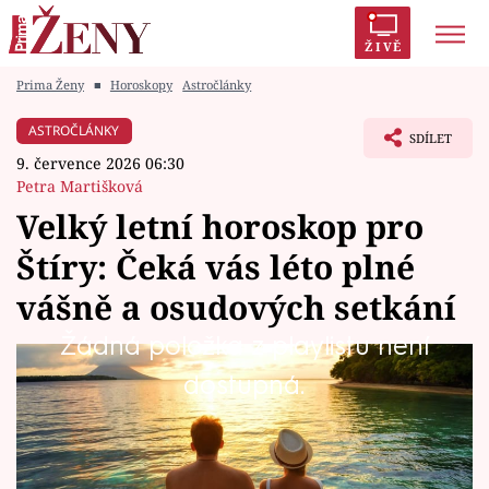
ŽIVĚ
Prima Ženy
■
Horoskopy
Astročlánky
Trendy:
Polabí
Inspekce
Prostřeno!
AYTO?
ASTROČLÁNKY
SDÍLET
Módní alarm
Zrádci
Proměny
9. července 2026 06:30
Petra Martišková
Velký letní horoskop pro
Štíry: Čeká vás léto plné
Témata
vášně a osudových setkání
Celebrity
Žádná položka z playlistu není
Čekají vás týdny plné silných emocí, nových
dostupná.
Vztahy
příležitostí a okamžiků, které ve vás zanechají
Seriály
hlubokou stopu. Můžete si uvědomit, co je pro
vás skutečně důležité, a některé životní