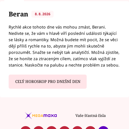
Beran
8. 8. 2026
Rychlé akce tohoto dne vás mohou zmást, Berani.
Nedivte se, že vám v hlavě víří poslední události týkající
se lásky a romantiky. Možná budete mít pocit, že se věci
dějí příliš rychle na to, abyste jim mohli skutečně
porozumět. Snažte se nebýt tak analytičtí. Možná zjistíte,
že se honíte za ztraceným cílem, zatímco vlak vyjíždí ze
stanice. Naskočte na palubu a nechte problém za sebou.
CELÝ HOROSKOP PRO DNEŠNÍ DEN
Vaše šťastná čísla