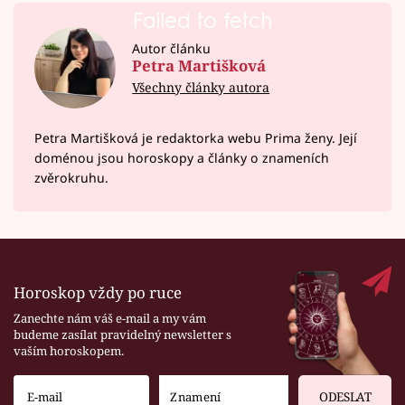
Failed to fetch
Autor článku
Petra Martišková
Všechny články autora
Petra Martišková je redaktorka webu Prima ženy. Její
doménou jsou horoskopy a články o znameních
zvěrokruhu.
Horoskop vždy po ruce
Zanechte nám váš e-mail a my vám
budeme zasílat pravidelný newsletter s
vaším horoskopem.
ODESLAT