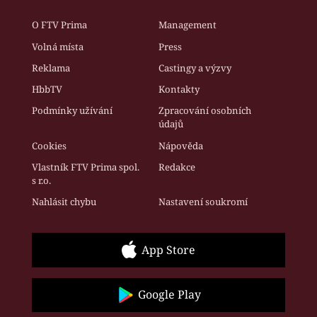
O FTV Prima
Management
Volná místa
Press
Reklama
Castingy a výzvy
HbbTV
Kontakty
Podmínky užívání
Zpracování osobních
údajů
Cookies
Nápověda
Vlastník FTV Prima spol.
Redakce
s r.o.
Nahlásit chybu
Nastavení soukromí
App Store
Google Play