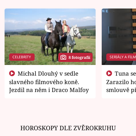
CELEBRITY
SERIÁLY A FIL
8 fotografií
Michal Dlouhý v sedle
Tuna se chtěl vrátit domů.
slavného filmového koně.
Zarazilo ho
Jezdil na něm i Draco Malfoy
smlouvě př
zemřít
HOROSKOPY DLE ZVĚROKRUHU