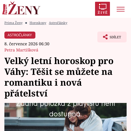
ŽIVĚ
Prima Ženy
■
Horoskopy
Astročlánky
Trendy:
Polabí
Inspekce
Prostřeno!
AYTO?
ASTROČLÁNKY
SDÍLET
Módní alarm
Zrádci
Proměny
8. července 2026 06:30
Petra Martišková
Velký letní horoskop pro
Váhy: Těšit se můžete na
Témata
romantiku i nová
Celebrity
přátelství
Žádná položka z playlistu není
Vztahy
Hvězdy vám přejí především ve vztazích.
dostupná.
Seriály
Budete vyhledávat společnost lidí, kteří vás
inspirují, rozesmějí a dodají vám energii. Čeká