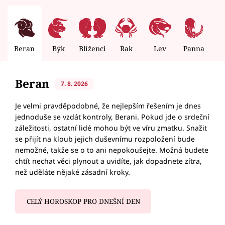
Beran
Býk
Blíženci
Rak
Lev
Panna
V
Beran
7. 8. 2026
Je velmi pravděpodobné, že nejlepším řešením je dnes
jednoduše se vzdát kontroly, Berani. Pokud jde o srdeční
záležitosti, ostatní lidé mohou být ve víru zmatku. Snažit
se přijít na kloub jejich duševnímu rozpoložení bude
nemožné, takže se o to ani nepokoušejte. Možná budete
chtít nechat věci plynout a uvidíte, jak dopadnete zítra,
než uděláte nějaké zásadní kroky.
CELÝ HOROSKOP PRO DNEŠNÍ DEN