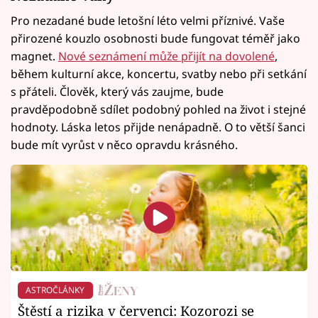
Pro nezadané bude letošní léto velmi příznivé. Vaše
přirozené kouzlo osobnosti bude fungovat téměř jako
magnet.
Nové seznámení může přijít na dovolené
,
během kulturní akce, koncertu, svatby nebo při setkání
s přáteli. Člověk, který vás zaujme, bude
pravděpodobně sdílet podobný pohled na život i stejné
hodnoty. Láska letos přijde nenápadně. O to větší šanci
bude mít vyrůst v něco opravdu krásného.
ASTROČLÁNKY
Štěstí a rizika v červenci: Kozorozi se