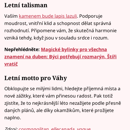
Letní talisman
Vaším
kamenem bude lapis lazuli
. Podporuje
moudrost, vnitřní klid a schopnost dělat správná
rozhodnutí. Připomene vám, že skutečná harmonie
vzniká tehdy, když jsou v souladu srdce i rozum.
Nepřehlédněte:
Magické bylinky pro všechna
znamení na duben: Býci potřebují rozmarýn, Štíři
vratič
Letní motto pro Váhy
Obklopujte se milými lidmi, hledejte příjemná místa a
nové zážitky, které vám přinesou radost. Pak totiž
zjistíte, že to nejkrásnější léto nezažijete podle přesně
daných plánů, ale díky okamžikům, které prožijete
naplno.
Zdroj:
cosmopolitan
,
ellecanada,
vogue