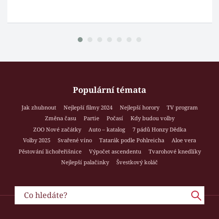
Populární témata
Jak zhubnout
Nejlepší filmy 2024
Nejlepší horory
TV program
Změna času
Partie
Počasí
Kdy budou volby
ZOO Nové začátky
Auto – katalog
7 pádů Honzy Dědka
Volby 2025
Svařené víno
Tatarák podle Pohlreicha
Aloe vera
Pěstování lichořeřišnice
Výpočet ascendentu
Tvarohové knedlíky
Nejlepší palačinky
Švestkový koláč