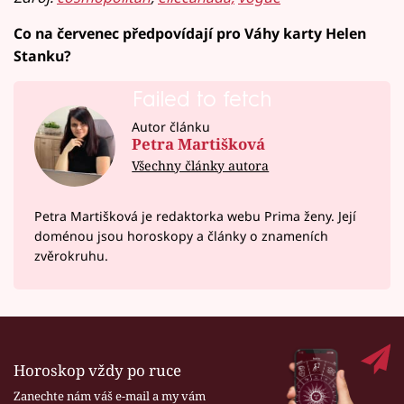
Co na červenec předpovídají pro Váhy karty Helen
Stanku?
Failed to fetch
Autor článku
Petra Martišková
Všechny články autora
Petra Martišková je redaktorka webu Prima ženy. Její
doménou jsou horoskopy a články o znameních
zvěrokruhu.
Horoskop vždy po ruce
Zanechte nám váš e-mail a my vám