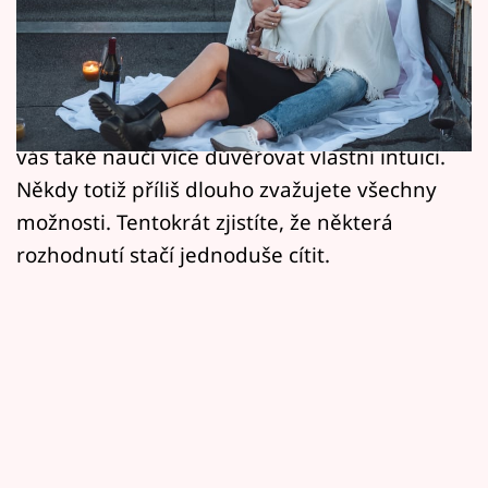
Horoskopy
vás období plné příjemných rozhovorů,
Sledujte prima+
nových přátelství i okamžiků, které vám
připomenou, jak důležité je obklopovat se
Filmový festival Karlovy Vary
lidmi, se kterými je vám dobře. Letošní léto
vás také naučí více důvěřovat vlastní intuici.
Pořady
Někdy totiž příliš dlouho zvažujete všechny
Mámy sobě
možnosti. Tentokrát zjistíte, že některá
rozhodnutí stačí jednoduše cítit.
Přihlášení
Sledujte nás