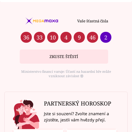
Vaše šťastná čísla
36
33
10
4
9
46
2
ZKUSTE ŠTĚSTÍ
Ministerstvo financí varuje: Účastí na hazardní hře může
vzniknout závislost ⑱
PARTNERSKÝ HOROSKOP
Jste si souzení? Zvolte znamení a
zjistěte, jestli vám hvězdy přejí.