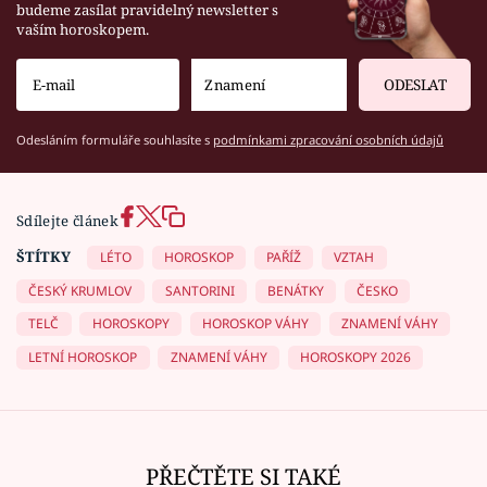
budeme zasílat pravidelný newsletter s
vaším horoskopem.
ODESLAT
Odesláním formuláře souhlasíte s
podmínkami zpracování osobních údajů
Sdílejte článek
ŠTÍTKY
LÉTO
HOROSKOP
PAŘÍŽ
VZTAH
ČESKÝ KRUMLOV
SANTORINI
BENÁTKY
ČESKO
TELČ
HOROSKOPY
HOROSKOP VÁHY
ZNAMENÍ VÁHY
LETNÍ HOROSKOP
ZNAMENÍ VÁHY
HOROSKOPY 2026
PŘEČTĚTE SI TAKÉ