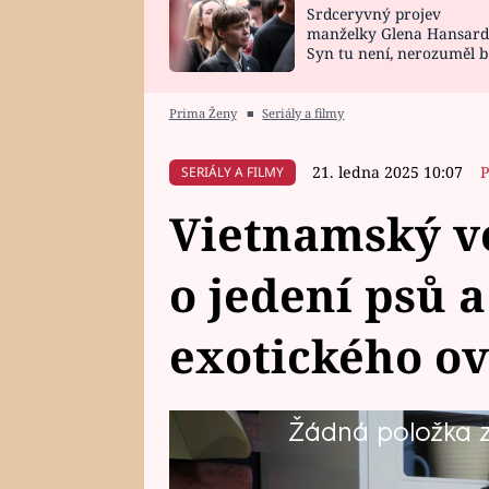
Srdceryvný projev
SNÁŘ
CELEBRITY
manželky Glena Hansard
Syn tu není, nerozuměl b
HOROSKOP NA
VAŘENÍ
tomu, vysvětlila
ROK 2023
Prima Ženy
■
Seriály a filmy
21. ledna 2025 10:07
P
SERIÁLY A FILMY
Vietnamský ve
o jedení psů a
exotického o
Žádná položka z 
V úterý v soutěži amatérských 
Smejkalová. Prozradí toho dost ze