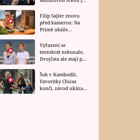
bez dubla
Filip Sajler znovu
před kamerou: Na
Primě ukáže
poctivou kuchyni i
rychlé recepty
Vyřazení se
tentokrát nekonalo.
Dvojčata ale mají po
uzavření třetí etapy
závodu nůž na krku
Šok v Kambodži.
Favoritky Chicas
končí, závod ukázal
svou nejtvrdší tvář