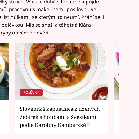
elký strach. Vše ale dobře dopadne a půjde
fémů, pracovnu s makeupem i posilovnu ve
jíst hůlkami, se kterými to neumí. Přání se jí
 polévkou. Mia se snaží a těhotná Klára
 ryby opečené hovězí.
POLÉVKY
SALÁTY
Slovenská kapustnica z uzených
Salát z 
žebírek s houbami a švestkami
rozink
podle Karolíny Kamberské