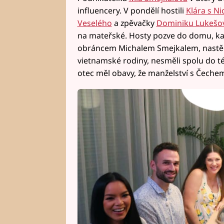
influencery. V pondělí hostili
Klára s N
Veselého
a zpěvačky
Dominiku Lukešo
na mateřské. Hosty pozve do domu, k
obráncem Michalem Smejkalem, nastěhova
vietnamské rodiny, nesměli spolu do té 
otec měl obavy, že manželství s Čechem