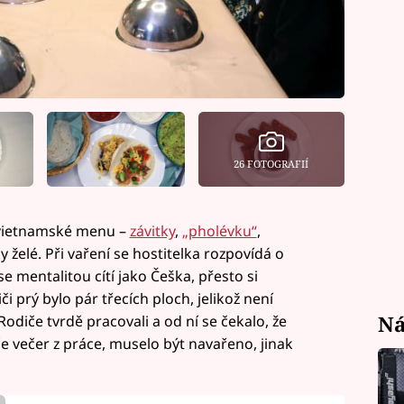
26 FOTOGRAFIÍ
í vietnamské menu –
závitky
,
„pholévku“
,
 želé. Při vaření se hostitelka rozpovídá o
e mentalitou cítí jako Češka, přesto si
i prý bylo pár třecích ploch, jelikož není
Ná
Rodiče tvrdě pracovali a od ní se čekalo, že
če večer z práce, muselo být navařeno, jinak