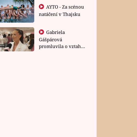
AYTO - Za scénou
natáčení v Thajsku
Gabriela
Gášpárová
promluvila o vztahu
a zakládání rodiny