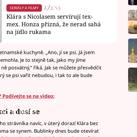
SERIÁLY A FILMY
Klára s Nicolasem servírují tex-
mex. Honza přizná, že nerad sahá
na jídlo rukama
etnamské kuchyně. „Ano, jí se psi. Já jsem
nemohla. Je to stejně tak, jako my jíme
o ně posvátný,“ říká. Jak se můžete přesvědčit
ý se psi vařit nebudou, i tak to ale bude
 Podívejte se na video:
ci a dusí se
led to fetch
ho strávníka navíc, v úterý dorazí Klára bez
oma se synem. Bublinky dnes bude otevírat