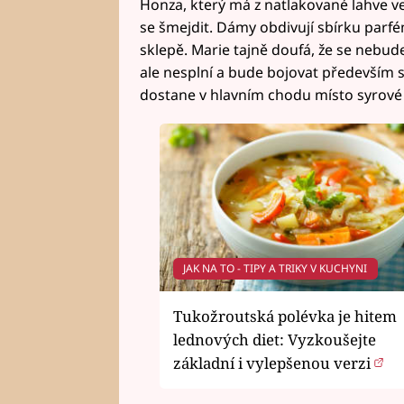
Honza, který má z natlakované lahve v
se šmejdit. Dámy obdivují sbírku par
sklepě. Marie tajně doufá, že se nebude 
ale nesplní a bude bojovat především s
dostane v hlavním chodu místo syrové
JAK NA TO - TIPY A TRIKY V KUCHYNI
Tukožroutská polévka je hitem
lednových diet: Vyzkoušejte
základní i vylepšenou verzi