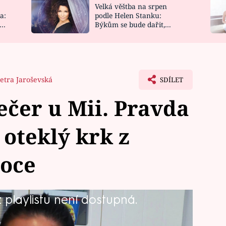
Velká věštba na srpen
NOVINKY
ZAHRADA
a:
podle Helen Stanku:
y
Býkům se bude dařit,
VIDEORECEPTY
DESIGN
Vodnáře čeká jízda
etra Jaroševská
SDÍLET
čer u Mii. Pravda
 oteklý krk z
voce
playlistu není dostupná.
kuchařů uvaří maminka dvou dětí Mia
 soukromí. I to, proč se na ni tatínek