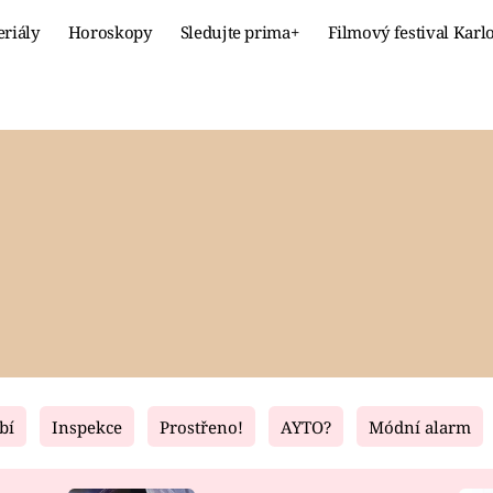
eriály
Horoskopy
Sledujte prima+
Filmový festival Karl
Celebrity
Recept
MÓDA A KRÁSA
HLAVNÍ JÍ
VZTAHY A SEX
SLADKÉ
PRIMA MAMINKA
ZDRAVÉ
bí
Inspekce
Prostřeno!
AYTO?
Módní alarm
Fresh
Living
RECEPTY
BYDLENÍ