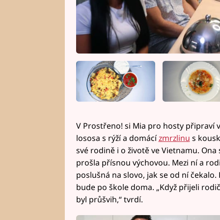
V Prostřeno! si Mia pro hosty připrav
lososa s rýží a domácí
zmrzlinu
s kousky
své rodině i o životě ve Vietnamu. Ona s
prošla přísnou výchovou. Mezi ní a rodič
poslušná na slovo, jak se od ní čekalo. 
bude po škole doma. „Když přijeli rodi
byl průšvih,“ tvrdí.