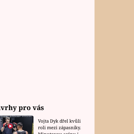
vrhy pro vás
Vojta Dyk dřel kvůli
roli mezi zápasníky.
Minutovou scénu jel