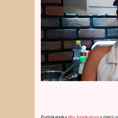
zlobil, když vietnamským rodičů
hostům budou zamlouvat vietnams
útlého mládí?
Podnikatelka
Mia Smejkalová
v úterý u