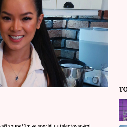
m přivedla ukázat Čecha. Jak se
ké speciality, které Mia vaří od
TO
vaří soupeřům ve speciálu s talentovanými