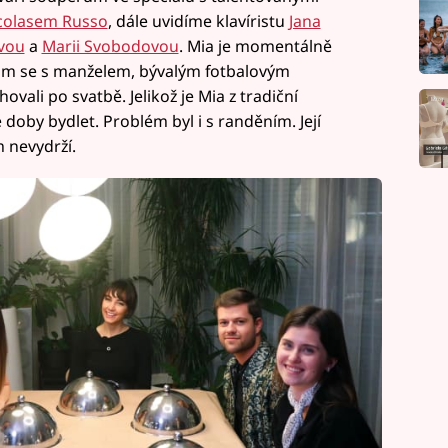
icolasem Russo
, dále uvidíme klavíristu
Jana
vou
a
Marii Svobodovou
. Mia je momentálně
am se s manželem, bývalým fotbalovým
li po svatbě. Jelikož je Mia z tradiční
doby bydlet. Problém byl i s randěním. Její
 nevydrží.