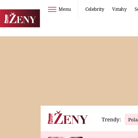
Menu
Celebrity
Vztahy
S
Seriály
Životní styl
ZOO
DIETY A HUBNUTÍ
PROSTŘENO!
CESTOVÁNÍ A
DOVOLENÁ
DUCH
ZDRAVÍ
Trendy:
Pola
Horoskopy
Video
ASTROČLÁNKY
SERIÁLY