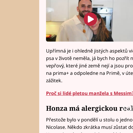
Upřímná je i ohledně jistých aspektů vi
psa v životě neměla, já bych ho pozřít 
vepřový, které jiné země nejí a jsou pr
na prima+ a odpoledne na Primě, v úter
zážitek.
Proč si lidé pletou manžela s Messim?
Honza má alergickou reak
Fai
Přestože bylo v pondělí u stolu o jedno
Nicolase. Někdo zkrátka musí zůstat d