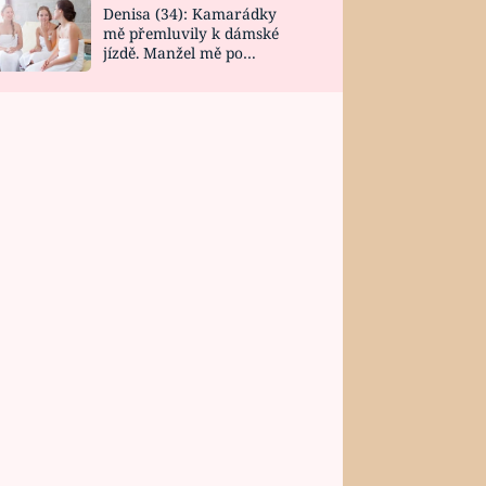
Denisa (34): Kamarádky
mě přemluvily k dámské
jízdě. Manžel mě po
návratu zaskočil