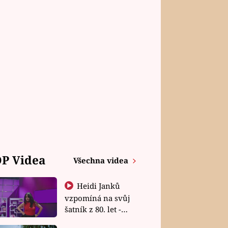
P Videa
Všechna videa
Heidi Janků
vzpomíná na svůj
šatník z 80. let -
Shopaholičky