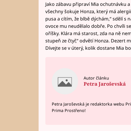
Jako zábavu připraví Mia ochutnávku a 
všechny šokuje Honza, který má alergii
pusa a cítím, že blbě dýchám,“ sdělí s 
ovoce mu neudělalo dobře. Po chvíli se 
oříšky. Klára má starost, zda na ně nem
stupeň ze čtyř,“ odvětí Honza. Dezert m
Dívejte se v úterý, kolik dostane Mia bo
Autor článku
Petra Jaroševská
Petra Jaroševská je redaktorka webu Pr
Prima Prostřeno!