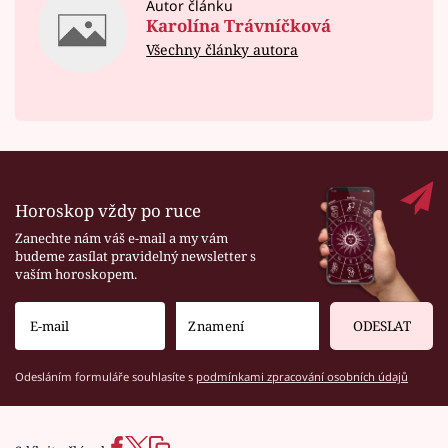
Autor článku
Karolína Trávníčková
Všechny články autora
Horoskop vždy po ruce
Zanechte nám váš e-mail a my vám
budeme zasílat pravidelný newsletter s
vaším horoskopem.
ODESLAT
Odesláním formuláře souhlasíte s
podmínkami zpracování osobních údajů