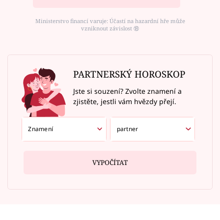
Ministerstvo financí varuje: Účastí na hazardní hře může
vzniknout závislost ⑱
PARTNERSKÝ HOROSKOP
Jste si souzení? Zvolte znamení a
zjistěte, jestli vám hvězdy přejí.
VYPOČÍTAT