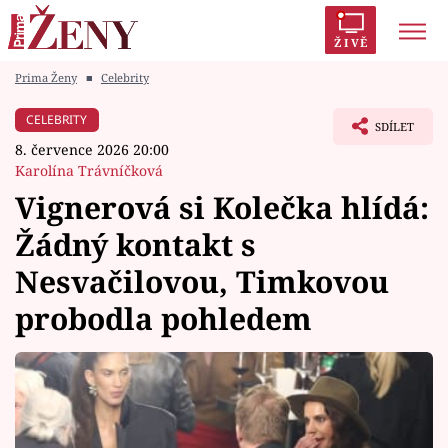
ŽIVĚ
Prima Ženy
■
Celebrity
Trendy:
Polabí
Inspekce
Prostřeno!
AYTO?
CELEBRITY
SDÍLET
Módní alarm
Zrádci
Proměny
8. července 2026 20:00
Karolína Trávníčková
Vignerová si Kolečka hlídá:
Žádný kontakt s
Témata
Nesvačilovou, Timkovou
Celebrity
probodla pohledem
Vztahy
Seriály