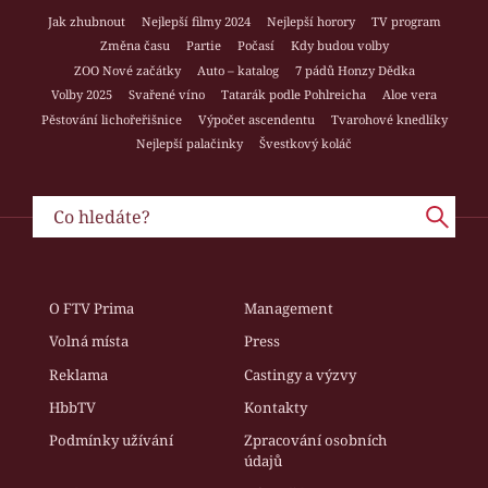
Jak zhubnout
Nejlepší filmy 2024
Nejlepší horory
TV program
Změna času
Partie
Počasí
Kdy budou volby
ZOO Nové začátky
Auto – katalog
7 pádů Honzy Dědka
Volby 2025
Svařené víno
Tatarák podle Pohlreicha
Aloe vera
Pěstování lichořeřišnice
Výpočet ascendentu
Tvarohové knedlíky
Nejlepší palačinky
Švestkový koláč
O FTV Prima
Management
Volná místa
Press
Reklama
Castingy a výzvy
HbbTV
Kontakty
Podmínky užívání
Zpracování osobních
údajů