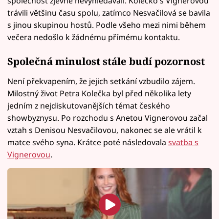
společnost zjevně nevyhledávali. Kolečko s Vignerovou
trávili většinu času spolu, zatímco Nesvačilová se bavila
s jinou skupinou hostů. Podle všeho mezi nimi během
večera nedošlo k žádnému přímému kontaktu.
Společná minulost stále budí pozornost
Není překvapením, že jejich setkání vzbudilo zájem.
Milostný život Petra Kolečka byl před několika lety
jedním z nejdiskutovanějších témat českého
showbyznysu. Po rozchodu s Anetou Vignerovou začal
vztah s Denisou Nesvačilovou, nakonec se ale vrátil k
matce svého syna. Krátce poté následovala
svatba s
Vignerovou
.