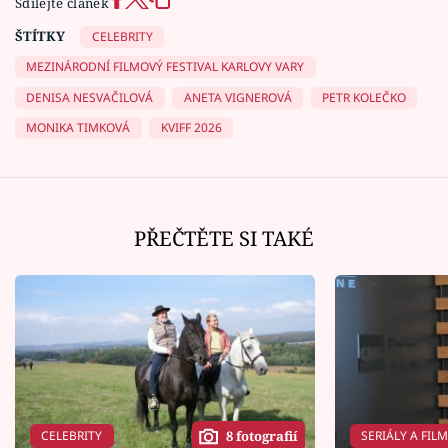
Sdílejte článek
ŠTÍTKY
CELEBRITY
MEZINÁRODNÍ FILMOVÝ FESTIVAL KARLOVY VARY
DENISA NESVAČILOVÁ
ANETA VIGNEROVÁ
PETR KOLEČKO
MONIKA TIMKOVÁ
KVIFF 2026
PŘEČTĚTE SI TAKÉ
CELEBRITY
SERIÁLY A FIL
8 fotografií