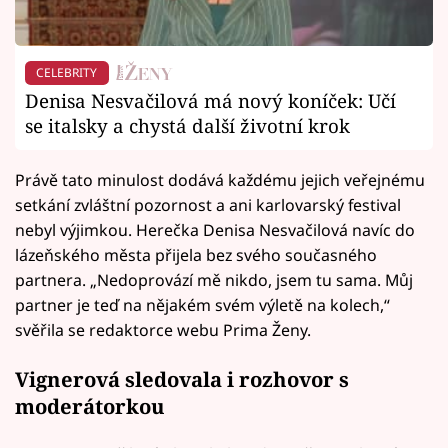
CELEBRITY
Denisa Nesvačilová má nový koníček: Učí
se italsky a chystá další životní krok
Právě tato minulost dodává každému jejich veřejnému
setkání zvláštní pozornost a ani karlovarský festival
nebyl výjimkou. Herečka Denisa Nesvačilová navíc do
lázeňského města přijela bez svého současného
partnera. „Nedoprovází mě nikdo, jsem tu sama. Můj
partner je teď na nějakém svém výletě na kolech,“
svěřila se redaktorce webu Prima Ženy.
Vignerová sledovala i rozhovor s
moderátorkou