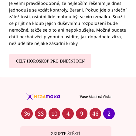
Je velmi pravděpodobné, že nejlepším řešením je dnes
jednoduše se vzdát kontroly, Berani. Pokud jde o srdeční
záležitosti, ostatní lidé mohou být ve víru zmatku. Snažit
se přijít na kloub jejich duševnímu rozpoložení bude
nemožné, takže se o to ani nepokoušejte. Možná budete
chtít nechat věci plynout a uvidíte, jak dopadnete zítra,
než uděláte nějaké zásadní kroky.
CELÝ HOROSKOP PRO DNEŠNÍ DEN
Vaše šťastná čísla
36
33
10
4
9
46
2
ZKUSTE ŠTĚSTÍ