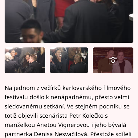
Horoskopy
Sledujte prima+
Filmový festival Karlovy Vary
Pořady
Mámy sobě
Přihlášení
Na jednom z večírků karlovarského filmového
festivalu došlo k nenápadnému, přesto velmi
Sledujte nás
sledovanému setkání. Ve stejném podniku se
totiž objevili scenárista Petr Kolečko s
manželkou Anetou Vignerovou i jeho bývalá
partnerka Denisa Nesvačilová. Přestože sdíleli