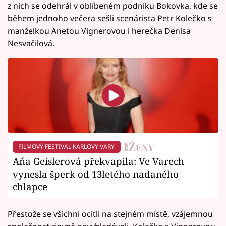
z nich se odehrál v oblíbeném podniku Bokovka, kde se
během jednoho večera sešli scenárista Petr Kolečko s
manželkou Anetou Vignerovou i herečka Denisa
Nesvačilová.
FILMOVÝ FESTIVAL KARLOVY VARY
Aňa Geislerová překvapila: Ve Varech
vynesla šperk od 13letého nadaného
chlapce
Přestože se všichni ocitli na stejném místě, vzájemnou