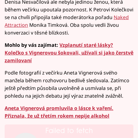
Denisa Nesvačilová ale nebyla jedinou ženou, která
během večírku upoutala pozornost. K Petrovi Kolečkovi
se na chvíli připojila také moderátorka pořadu
Naked
Attraction
Monika Timková. Oba spolu vedli živou
konverzaci v těsné blízkosti.
Mohlo by vás zajímat:
Vzplanutí staré lásky?
Kolečko s Vignerovou šokovali, užívali si jako čerstvě
zamilovaní
Podle fotografií z večírku Aneta Vignerová svého
manžela během rozhovoru bedlivě sledovala. Zatímco
ještě předtím působila uvolněně a usmívala se, při
pohledu na jejich debatu její výraz znatelně zvážněl.
Aneta Vignerová promluvila o lásce k vaření.
Přiznala, že už třetím rokem nepije alkohol
Failed to fetch