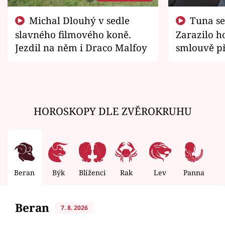
Michal Dlouhý v sedle
Tuna se chtěl vrátit domů.
slavného filmového koně.
Zarazilo ho
Jezdil na něm i Draco Malfoy
smlouvě př
zemřít
HOROSKOPY DLE ZVĚROKRUHU
Beran
Býk
Blíženci
Rak
Lev
Panna
V
Beran
7. 8. 2026