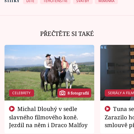
ŠTÍTKY
DÍTĚ
TĚHOTENSTVÍ
SVATBY
MIMINKA
PŘEČTĚTE SI TAKÉ
CELEBRITY
SERIÁLY A FIL
8 fotografií
Michal Dlouhý v sedle
Tuna se chtěl vrátit domů.
slavného filmového koně.
Zarazilo ho
Jezdil na něm i Draco Malfoy
smlouvě př
zemřít