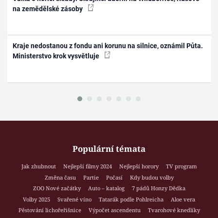
na zemědělské zásoby
Kraje nedostanou z fondu ani korunu na silnice, oznámil Půta.
Ministerstvo krok vysvětluje
Populární témata
Jak zhubnout
Nejlepší filmy 2024
Nejlepší horory
TV program
Změna času
Partie
Počasí
Kdy budou volby
ZOO Nové začátky
Auto – katalog
7 pádů Honzy Dědka
Volby 2025
Svařené víno
Tatarák podle Pohlreicha
Aloe vera
Pěstování lichořeřišnice
Výpočet ascendentu
Tvarohové knedlíky