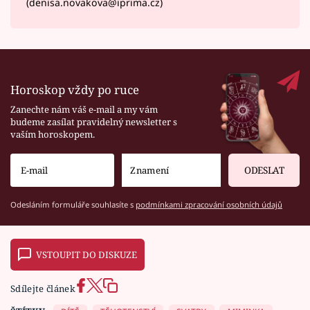
(denisa.novakova@iprima.cz)
Horoskop vždy po ruce
Zanechte nám váš e-mail a my vám
budeme zasílat pravidelný newsletter s
vaším horoskopem.
ODESLAT
Odesláním formuláře souhlasíte s
podmínkami zpracování osobních údajů
VSTOUPIT DO DISKUZE
Sdílejte článek