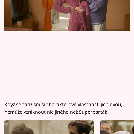
Horoskopy
Sledujte prima+
Filmový festival Karlovy Vary
Pořady
Mámy sobě
Přihlášení
Sledujte nás
Když se totiž smísí charakterové vlastnosti jich dvou,
nemůže vzniknout nic jiného než Superbarták!