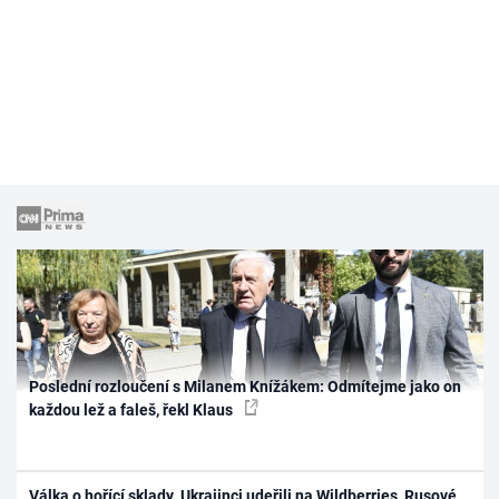
Poslední rozloučení s Milanem Knížákem: Odmítejme jako on
každou lež a faleš, řekl Klaus
Válka o hořící sklady. Ukrajinci udeřili na Wildberries, Rusové