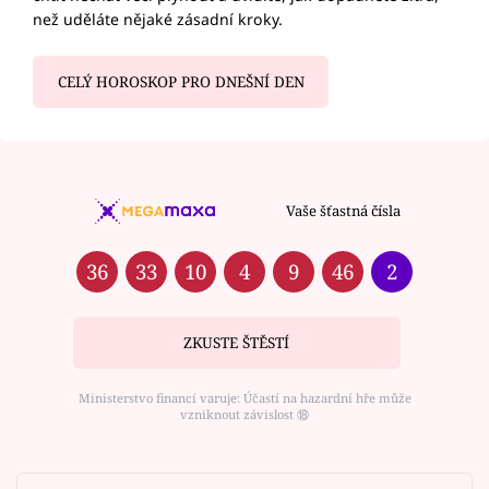
než uděláte nějaké zásadní kroky.
CELÝ HOROSKOP PRO DNEŠNÍ DEN
Vaše šťastná čísla
36
33
10
4
9
46
2
ZKUSTE ŠTĚSTÍ
Ministerstvo financí varuje: Účastí na hazardní hře může
vzniknout závislost ⑱