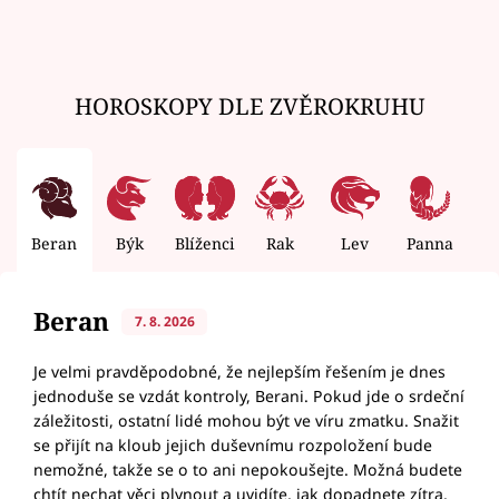
HOROSKOPY DLE ZVĚROKRUHU
Beran
Býk
Blíženci
Rak
Lev
Panna
V
Beran
7. 8. 2026
Je velmi pravděpodobné, že nejlepším řešením je dnes
jednoduše se vzdát kontroly, Berani. Pokud jde o srdeční
záležitosti, ostatní lidé mohou být ve víru zmatku. Snažit
se přijít na kloub jejich duševnímu rozpoložení bude
nemožné, takže se o to ani nepokoušejte. Možná budete
chtít nechat věci plynout a uvidíte, jak dopadnete zítra,