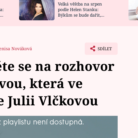
Velká věštba na srpen
NOVINKY
ZAHRADA
a:
podle Helen Stanku:
y
Býkům se bude dařit,
VIDEORECEPTY
DESIGN
Vodnáře čeká jízda
enisa Nováková
SDÍLET
te se na rozhovor
vou, která ve
e Julii Vlčkovou
playlistu není dostupná.
kovinař, ze kterého mají lidé v Křeticích
na radu starších v čele s Bedřichem