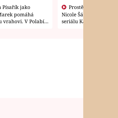
Prostě si o to řekla! Takhle
Marek pomáhá
Nicole Šáchová získala r
 vrahovi. V Polabí
seriálu Kamarádi
osti