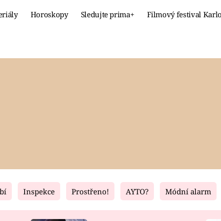
eriály
Horoskopy
Sledujte prima+
Filmový festival Karl
Celebrity
Recept
MÓDA A KRÁSA
HLAVNÍ JÍ
VZTAHY A SEX
SLADKÉ
PRIMA MAMINKA
ZDRAVÉ
bí
Inspekce
Prostřeno!
AYTO?
Módní alarm
Fresh
Living
RECEPTY
BYDLENÍ