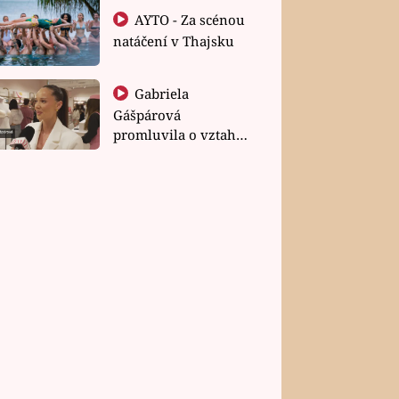
AYTO - Za scénou
natáčení v Thajsku
Gabriela
Gášpárová
promluvila o vztahu
a zakládání rodiny
A FILMY
SERIÁLY A FILMY
Lucie Benešová jako
VIDEO: Na jakém víně uj
 pyrotechnička Heduš ve
Zdeněk Junák alias křet
h!
starosta Olin ve Vinaříc