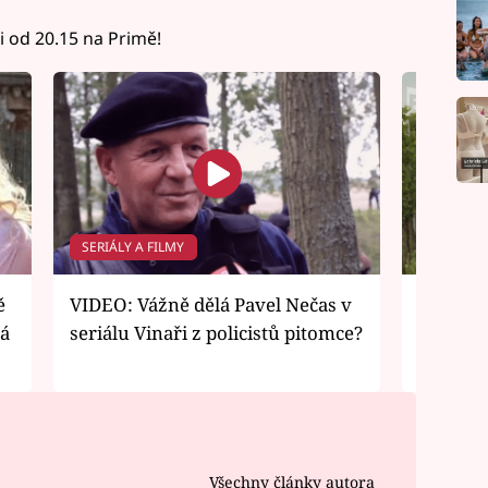
li od 20.15 na Primě!
SERIÁLY A FILMY
SERIÁLY 
ě
VIDEO: Vážně dělá Pavel Nečas v
VIDEO: 
vá
seriálu Vinaři z policistů pitomce?
zkušená
Vinaříc
Všechny články autora