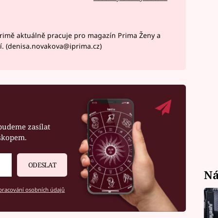
rimě aktuálně pracuje pro magazín Prima Ženy a
í. (denisa.novakova@iprima.cz)
budeme zasílat
oskopem.
ODESLAT
Ná
racování osobních údajů