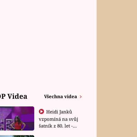
P Videa
Všechna videa
Heidi Janků
vzpomíná na svůj
šatník z 80. let -
Shopaholičky