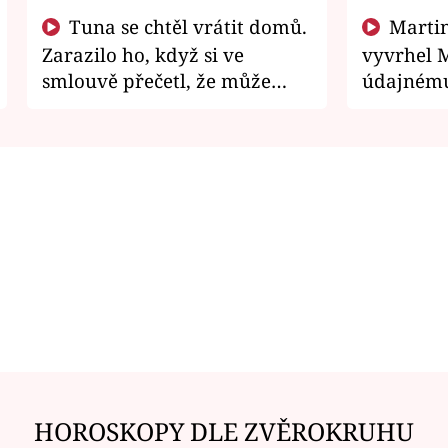
Tuna se chtěl vrátit domů.
Martin Písařík jako
Zarazilo ho, když si ve
vyvrhel 
smlouvě přečetl, že může
údajnému
zemřít
je v nemil
HOROSKOPY DLE ZVĚROKRUHU