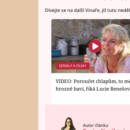
Dívejte se na další Vinaře, již tuto nedě
SERIÁLY A FILMY
VIDEO: Poroučet chlapům, to m
hrozně baví, říká Lucie Benešo
Autor článku