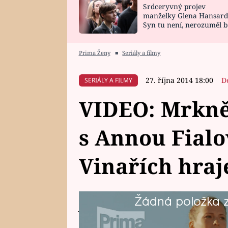
Srdceryvný projev
SNÁŘ
CELEBRITY
manželky Glena Hansard
Syn tu není, nerozuměl b
HOROSKOP NA
VAŘENÍ
tomu, vysvětlila
ROK 2023
Prima Ženy
■
Seriály a filmy
27. října 2014 18:00
D
SERIÁLY A FILMY
VIDEO: Mrkně
s Annou Fialo
Vinařích hraj
Žádná položka z 
Juliin táta je František Vlček, vel
tak trochu strach. Tedy snad až 