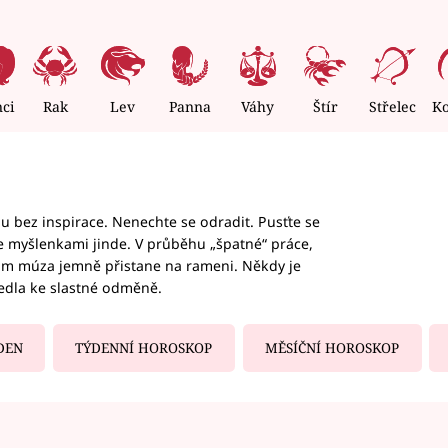
nci
Rak
Lev
Panna
Váhy
Štír
Střelec
K
hu bez inspirace. Nenechte se odradit. Pusťte se
te myšlenkami jinde. V průběhu „špatné“ práce,
vám múza jemně přistane na rameni. Někdy je
vedla ke slastné odměně.
DEN
TÝDENNÍ HOROSKOP
MĚSÍČNÍ HOROSKOP