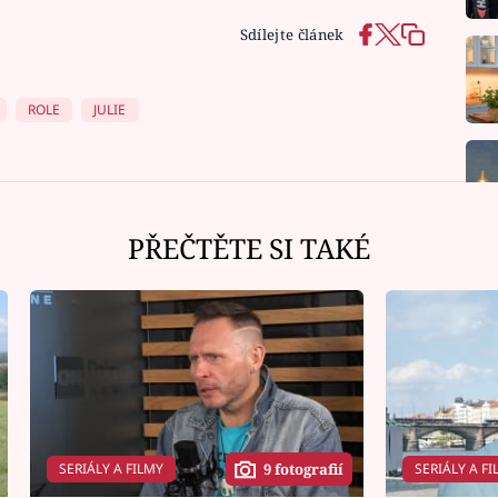
Sdílejte článek
ROLE
JULIE
PŘEČTĚTE SI TAKÉ
SERIÁLY A FILMY
SERIÁLY A FI
9 fotografií