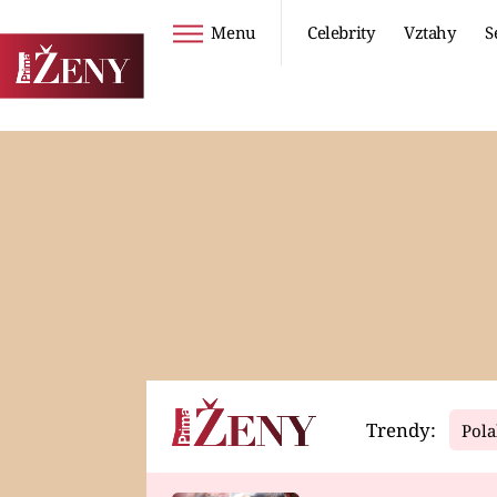
Menu
Celebrity
Vztahy
S
Seriály
Životní styl
ZOO
DIETY A HUBNUTÍ
PROSTŘENO!
CESTOVÁNÍ A
DOVOLENÁ
DUCH
ZDRAVÍ
Trendy:
Pola
Horoskopy
Video
ASTROČLÁNKY
SERIÁLY