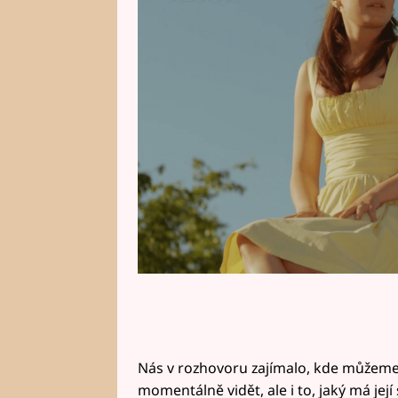
Pavlíčkem. Bedřicha Vlček prostě 
žádný problém. Aby ho taky měl,
Nás v rozhovoru zajímalo, kde můžeme 
momentálně vidět, ale i to, jaký má její 