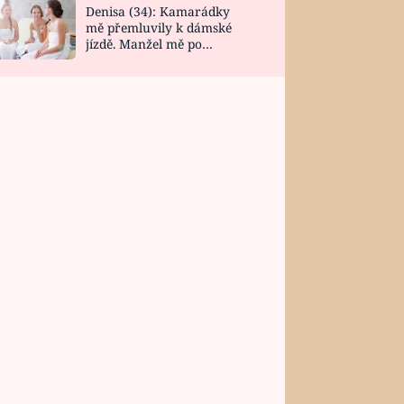
Denisa (34): Kamarádky
mě přemluvily k dámské
jízdě. Manžel mě po
návratu zaskočil