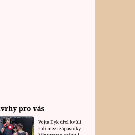
vrhy pro vás
Vojta Dyk dřel kvůli
roli mezi zápasníky.
Minutovou scénu jel