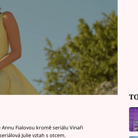
štve. S jeho dcerou Julií ale nemá
 když s ní chodí jeho vnuk Buddy.
TO
Annu Fialovou kromě seriálu Vinaři
seriálová Julie vztah s otcem.