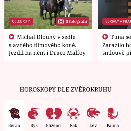
CELEBRITY
SERIÁLY A FIL
8 fotografií
Michal Dlouhý v sedle
Tuna se chtěl vrátit domů.
slavného filmového koně.
Zarazilo ho
Jezdil na něm i Draco Malfoy
smlouvě př
zemřít
HOROSKOPY DLE ZVĚROKRUHU
Beran
Býk
Blíženci
Rak
Lev
Panna
V