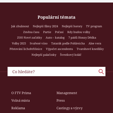
Populární témata
Jak zhubnout
Nejlepší filmy 2024
Nejlepší horory
TV program
Změna času
Partie
Počasí
Kdy budou volby
ZOO Nové začátky
Auto – katalog
7 pádů Honzy Dědka
Volby 2025
Svařené víno
Tatarák podle Pohlreicha
Aloe vera
Pěstování lichořeřišnice
Výpočet ascendentu
Tvarohové knedlíky
Nejlepší palačinky
Švestkový koláč
O FTV Prima
Management
Volná místa
Press
Reklama
Castingy a výzvy