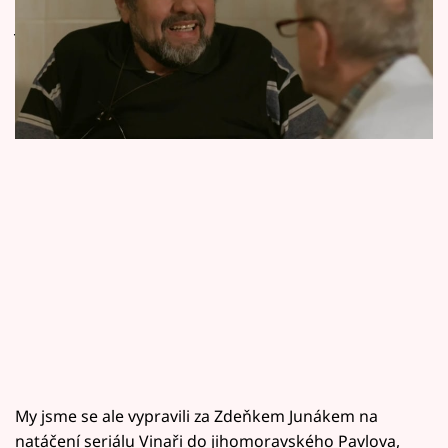
Horoskopy
jeho syna a vypečeného enologa Luise je
Sledujte prima+
podle něj prostě hnusné.
Filmový festival Karlovy Vary
Pořady
Mámy sobě
Přihlášení
Sledujte nás
My jsme se ale vypravili za Zdeňkem Junákem na
natáčení seriálu Vinaři do jihomoravského Pavlova,