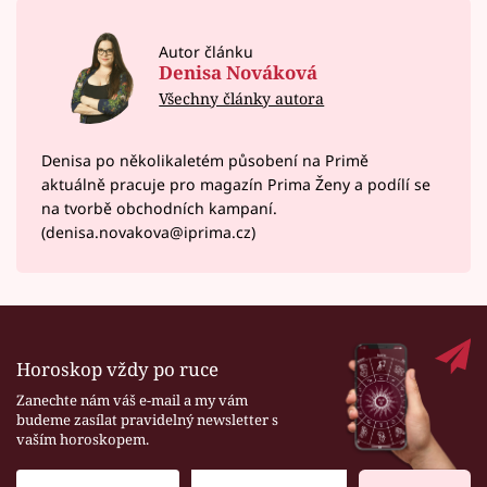
Autor článku
Denisa Nováková
Všechny články autora
Denisa po několikaletém působení na Primě
aktuálně pracuje pro magazín Prima Ženy a podílí se
na tvorbě obchodních kampaní.
(denisa.novakova@iprima.cz)
Horoskop vždy po ruce
Zanechte nám váš e-mail a my vám
budeme zasílat pravidelný newsletter s
vaším horoskopem.