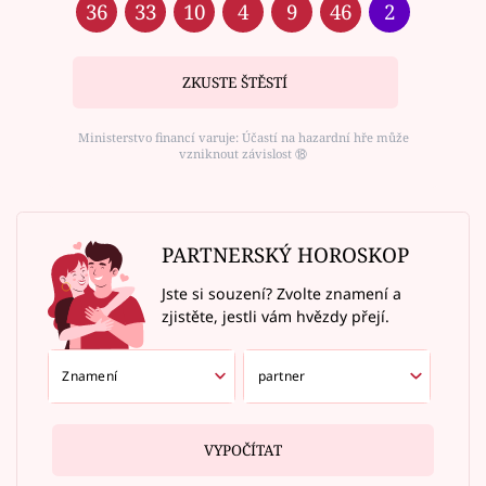
36
33
10
4
9
46
2
ZKUSTE ŠTĚSTÍ
Ministerstvo financí varuje: Účastí na hazardní hře může
vzniknout závislost ⑱
PARTNERSKÝ HOROSKOP
Jste si souzení? Zvolte znamení a
zjistěte, jestli vám hvězdy přejí.
VYPOČÍTAT