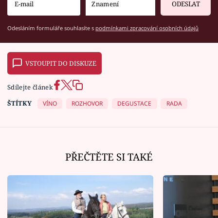
ODESLAT
Odesláním formuláře souhlasíte s
podmínkami zpracování osobních údajů
VSTOUPIT DO DISKUZE
Sdílejte článek
ŠTÍTKY
VÍNO
ROZHOVOR
DEGUSTACE
RADA
PŘEČTĚTE SI TAKÉ