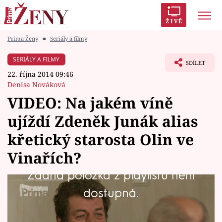
ŽIVĚ
Prima Ženy
■
Seriály a filmy
Trendy:
Polabí
Inspekce
Prostřeno!
AYTO?
SERIÁLY A FILMY
SDÍLET
Módní alarm
Zrádci
Proměny
22. října 2014 09:46
Denisa Nováková
VIDEO: Na jakém víně
ujíždí Zdeněk Junák alias
Témata
křetický starosta Olin ve
Celebrity
Vinařích?
Žádná položka z playlistu není
Vztahy
Olin Vlček je kromě starosty v Křeticích i otcem
dostupná.
Seriály
velkovinaře Františka. Ten mu svým činěním a
hlavně produkcí vína moc radosti nedělá, víno