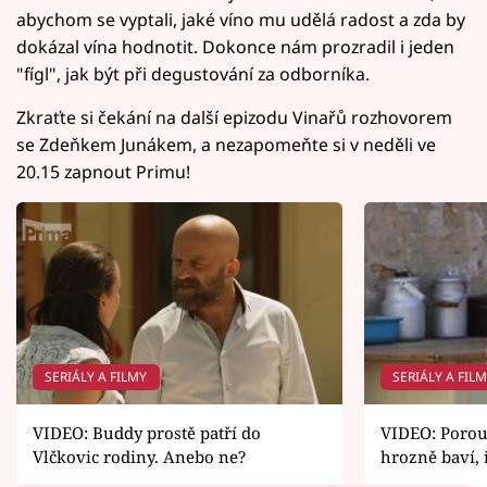
abychom se vyptali, jaké víno mu udělá radost a zda by
dokázal vína hodnotit. Dokonce nám prozradil i jeden
"fígl", jak být při degustování za odborníka.
Zkraťte si čekání na další epizodu Vinařů rozhovorem
se Zdeňkem Junákem, a nezapomeňte si v neděli ve
20.15 zapnout Primu!
SERIÁLY A FILMY
SERIÁLY A FIL
VIDEO: Buddy prostě patří do
VIDEO: Porou
Vlčkovic rodiny. Anebo ne?
hrozně baví, 