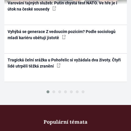
Varování tajných služeb: Putin chystá test NATO. Ve hře je i
útok na české sousedy
Vyhýbá se generace Z vedoucím pozicím? Podle sociologů
mladí kariéru obětují jistotě
Tragická čelní srážka u Pohořelic si vyžádala dva životy. Čtyři
lidé utrpěli těžká zranění
Populární témata