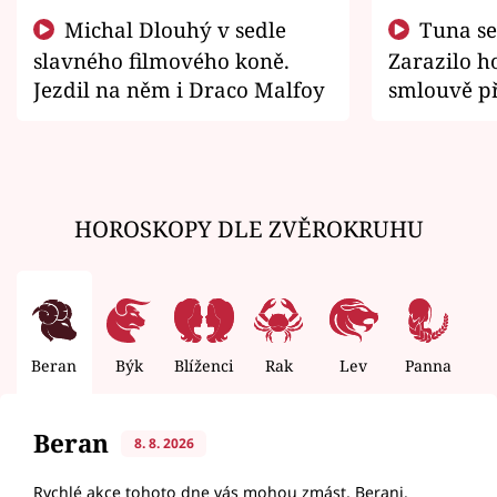
Michal Dlouhý v sedle
Tuna se chtěl vrátit domů.
slavného filmového koně.
Zarazilo ho
Jezdil na něm i Draco Malfoy
smlouvě př
zemřít
HOROSKOPY DLE ZVĚROKRUHU
Beran
Býk
Blíženci
Rak
Lev
Panna
V
Beran
8. 8. 2026
Rychlé akce tohoto dne vás mohou zmást, Berani.