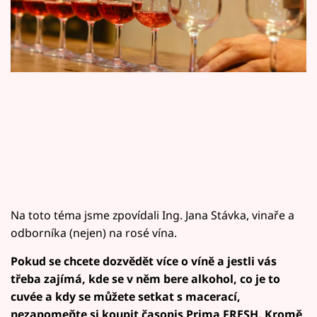
Horoskopy
Sledujte prima+
Filmový festival Karlovy Vary
Pořady
Mámy sobě
Přihlášení
Na toto téma jsme zpovídali Ing. Jana Stávka, vinaře a
odborníka (nejen) na rosé vína.
Sledujte nás
Pokud se chcete dozvědět více o víně a jestli vás
třeba zajímá, kde se v něm bere alkohol, co je to
cuvée a kdy se můžete setkat s macerací,
nezapomeňte si koupit časopis Prima FRESH. Kromě