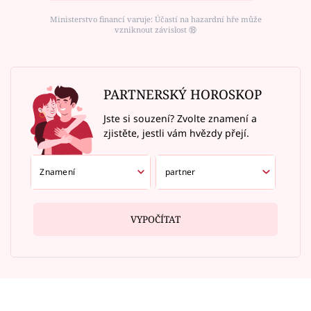
Ministerstvo financí varuje: Účastí na hazardní hře může
vzniknout závislost ⑱
PARTNERSKÝ HOROSKOP
Jste si souzení? Zvolte znamení a
zjistěte, jestli vám hvězdy přejí.
VYPOČÍTAT