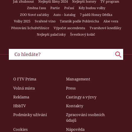
Jak zhubnout
Nejlepší filmy 2024
Nejlepší horory
TV program
Změna času
Partie
Počasí
Kdy budou volby
ZOO Nové začátky
Auto – katalog
7 pádů Honzy Dědka
Volby 2025
Svařené víno
Tatarák podle Pohlreicha
Aloe vera
Pěstování lichořeřišnice
Výpočet ascendentu
Tvarohové knedlíky
Nejlepší palačinky
Švestkový koláč
O FTV Prima
Management
Volná místa
Press
Reklama
Castingy a výzvy
HbbTV
Kontakty
Podmínky užívání
Zpracování osobních
údajů
Cookies
Nápověda