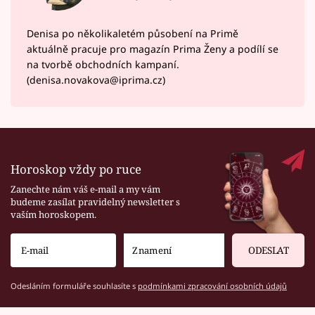
Denisa po několikaletém působení na Primě
aktuálně pracuje pro magazín Prima Ženy a podílí se
na tvorbě obchodních kampaní.
(denisa.novakova@iprima.cz)
Horoskop vždy po ruce
Zanechte nám váš e-mail a my vám
budeme zasílat pravidelný newsletter s
vaším horoskopem.
ODESLAT
Odesláním formuláře souhlasíte s
podmínkami zpracování osobních údajů