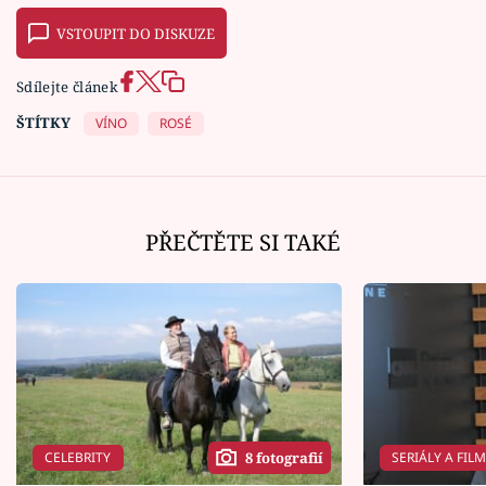
VSTOUPIT DO DISKUZE
Sdílejte článek
ŠTÍTKY
VÍNO
ROSÉ
PŘEČTĚTE SI TAKÉ
CELEBRITY
SERIÁLY A FIL
8 fotografií