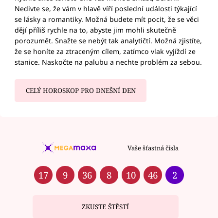
Nedivte se, že vám v hlavě víří poslední události týkající
se lásky a romantiky. Možná budete mít pocit, že se věci
dějí příliš rychle na to, abyste jim mohli skutečně
porozumět. Snažte se nebýt tak analytičtí. Možná zjistíte,
že se honíte za ztraceným cílem, zatímco vlak vyjíždí ze
stanice. Naskočte na palubu a nechte problém za sebou.
CELÝ HOROSKOP PRO DNEŠNÍ DEN
Vaše šťastná čísla
17
9
36
8
10
46
2
ZKUSTE ŠTĚSTÍ