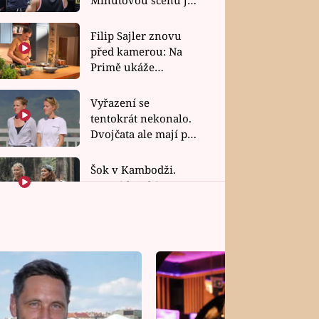
bez dubla
Filip Sajler znovu
před kamerou: Na
Primě ukáže
poctivou kuchyni i
rychlé recepty
Vyřazení se
tentokrát nekonalo.
Dvojčata ale mají po
uzavření třetí etapy
závodu nůž na krku
Šok v Kambodži.
Favoritky Chicas
končí, závod ukázal
svou nejtvrdší tvář