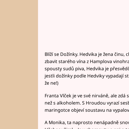
Blíží se Dožínky. Hedvika je žena činu, c
zbavit starého vína z Hamplova vinohra
spousty sudů piva, Hedvika je přesvědče
jestli dožínky podle Hedviky vypadají s
že ne!)
Franta Vlček je ve své nirváně, ale zdá 
než s alkoholem. S Hroudou vyrazí sesb
maringotce objeví soustavu na vypalová
A Monika, ta naprosto nenápadně snová