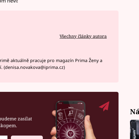
om neví!
Všechny články autora
rimě aktuálně pracuje pro magazín Prima Ženy a
í. (denisa.novakova@iprima.cz)
Ná
budeme zasílat
oskopem.