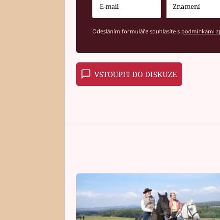
Odesláním formuláře souhlasíte s
podmínkami zp
VSTOUPIT DO DISKUZE