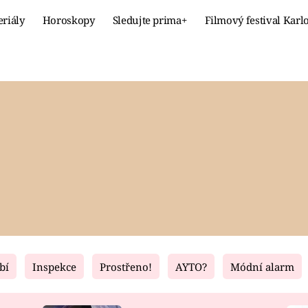
eriály
Horoskopy
Sledujte prima+
Filmový festival Karl
Celebrity
Recept
MÓDA A KRÁSA
HLAVNÍ JÍ
VZTAHY A SEX
SLADKÉ
PRIMA MAMINKA
ZDRAVÉ
bí
Inspekce
Prostřeno!
AYTO?
Módní alarm
Fresh
Living
RECEPTY
BYDLENÍ