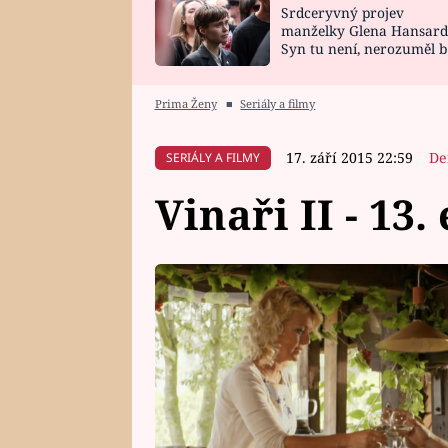
Srdceryvný projev
SNÁŘ
CELEBRITY
manželky Glena Hansard
Syn tu není, nerozuměl b
HOROSKOP NA
VAŘENÍ
tomu, vysvětlila
ROK 2023
Prima Ženy
■
Seriály a filmy
17. září 2015 22:59
De
SERIÁLY A FILMY
Vinaři II - 13