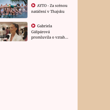
AYTO - Za scénou
natáčení v Thajsku
Gabriela
Gášpárová
promluvila o vztahu
a zakládání rodiny