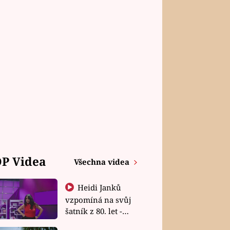
P Videa
Všechna videa
Heidi Janků
vzpomíná na svůj
šatník z 80. let -
Shopaholičky