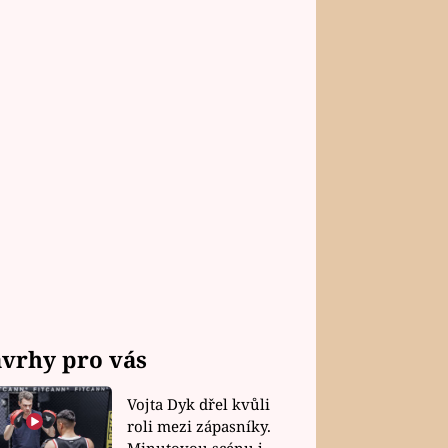
vrhy pro vás
Vojta Dyk dřel kvůli
roli mezi zápasníky.
Minutovou scénu jel