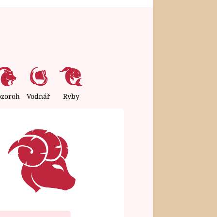
ozoroh
Vodnář
Ryby