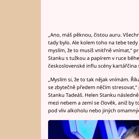
„Ano, máš pěknou, čistou auru. Všechno
tady bylo. Ale kolem toho na tebe tedy
myslím, že to musíš vnitřně vnímat,“ 
Stanku s tužkou a papírem v ruce běh
československé influ scény kartářčina
„Myslím si, že to tak nějak vnímám. Řík
se zbytečně předem něčím stresovat,“ 
Stanku Tadeáš. Helen Stanku následně vy
mezi nebem a zemí se člověk, aniž by t
pod vliv alkoholu nebo jiných omamnýc