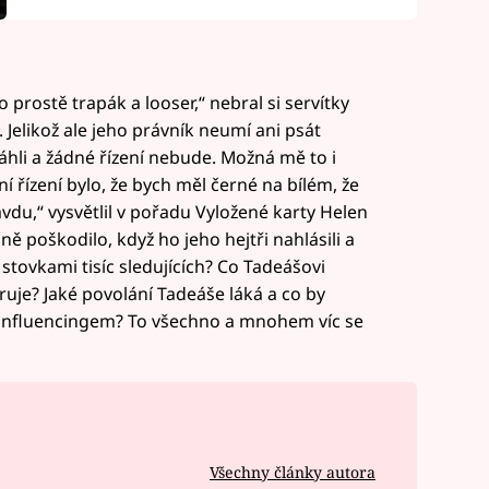
to prostě trapák a looser,“ nebral si servítky
 Jelikož ale jeho právník neumí ani psát
áhli a žádné řízení nebude. Možná mě to i
í řízení bylo, že bych měl černé na bílém, že
du,“ vysvětlil v pořadu Vyložené karty Helen
ě poškodilo, když ho jeho hejtři nahlásili a
stovkami tisíc sledujících? Co Tadeášovi
ruje? Jaké povolání Tadeáše láká a co by
 s influencingem? To všechno a mnohem víc se
Všechny články autora