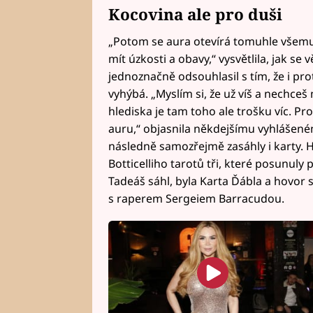
Kocovina ale pro duši
„Potom se aura otevírá tomuhle všemu.
mít úzkosti a obavy,“ vysvětlila, jak se 
jednoznačně odsouhlasil s tím, že i p
vyhýbá. „Myslím si, že už víš a nechce
hlediska je tam toho ale trošku víc. Prot
auru,“ objasnila někdejšímu vyhlášen
následně samozřejmě zasáhly i karty. H
Botticelliho tarotů tři, které posunuly 
Tadeáš sáhl, byla Karta Ďábla a hovor
s raperem Sergeiem Barracudou.