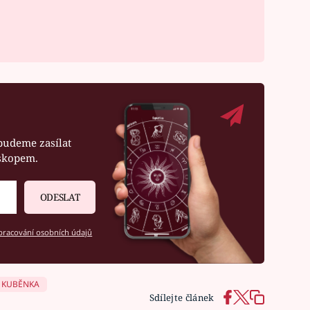
budeme zasílat
oskopem.
ODESLAT
racování osobních údajů
 KUBĚNKA
Sdílejte článek