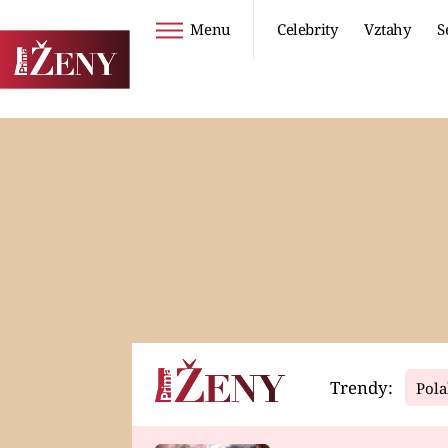
Menu
Celebrity
Vztahy
S
Seriály
Životní styl
ZOO
DIETY A HUBNUTÍ
PROSTŘENO!
CESTOVÁNÍ A
DOVOLENÁ
DUCH
ZDRAVÍ
Trendy:
Pola
Horoskopy
Video
ASTROČLÁNKY
SERIÁLY