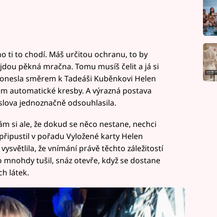
 ti to chodí. Máš určitou ochranu, to by
 jdou pěkná mračna. Tomu musíš čelit a já si
pronesla směrem k Tadeáši Kuběnkovi Helen
em automatické kresby. A výrazná postava
 slova jednoznačně odsouhlasila.
ám si ale, že dokud se něco nestane, nechci
připustil v pořadu Vyložené karty Helen
světlila, že vnímání právě těchto záležitostí
o mnohdy tušil, snáz otevře, když se dostane
h látek.