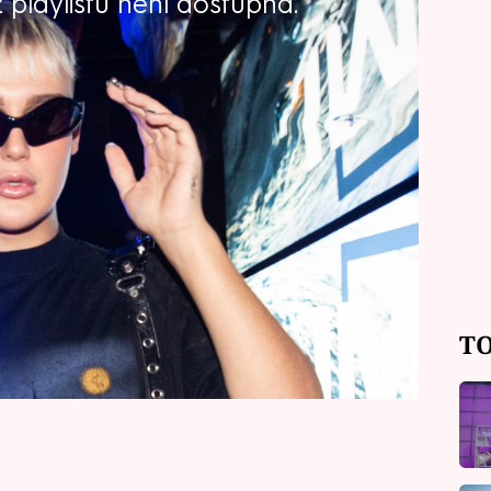
playlistu není dostupná.
ní kresba. To jsou nástroje, které
jích hostech. Hned úvodní
rtářky slavných absolvoval Tadeáš
vapivých informací. Díky ní totiž
ho influencera varovat, že se kolem
 Tadeáše rovněž upozornila i na to,
energii a ubírá auru.
TO