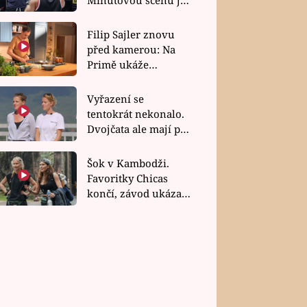
bez dubla
Filip Sajler znovu
před kamerou: Na
Primě ukáže
poctivou kuchyni i
rychlé recepty
Vyřazení se
tentokrát nekonalo.
Dvojčata ale mají po
uzavření třetí etapy
závodu nůž na krku
Šok v Kambodži.
Favoritky Chicas
končí, závod ukázal
svou nejtvrdší tvář