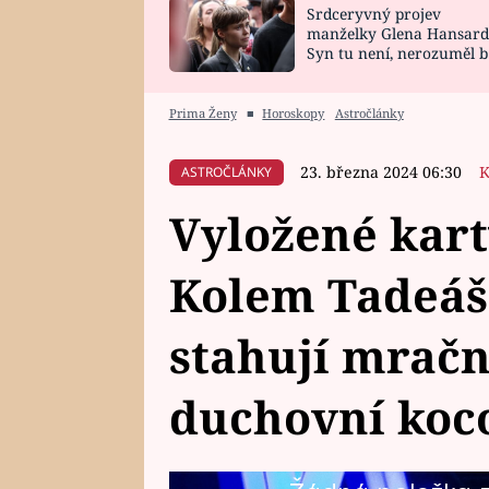
Srdceryvný projev
SNÁŘ
CELEBRITY
manželky Glena Hansard
Syn tu není, nerozuměl b
HOROSKOP NA
VAŘENÍ
tomu, vysvětlila
ROK 2023
Prima Ženy
■
Horoskopy
Astročlánky
23. března 2024 06:30
K
ASTROČLÁNKY
Vyložené kart
Kolem Tadeáš
stahují mračna
duchovní koc