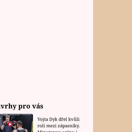
vrhy pro vás
Vojta Dyk dřel kvůli
roli mezi zápasníky.
Minutovou scénu jel