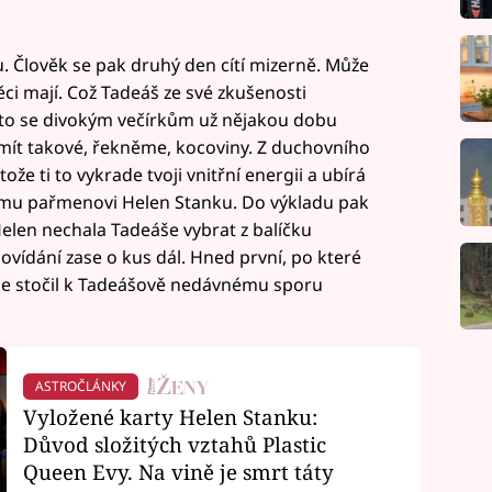
 Člověk se pak druhý den cítí mizerně. Může
věci mají. Což Tadeáš ze své zkušenosti
roto se divokým večírkům už nějakou dobu
š mít takové, řekněme, kocoviny. Z duchovního
ože ti to vykrade tvoji vnitřní energii a ubírá
ému pařmenovi Helen Stanku. Do výkladu pak
elen nechala Tadeáše vybrat z balíčku
povídání zase o kus dál. Hned první, po které
 se stočil k Tadeášově nedávnému sporu
ASTROČLÁNKY
Vyložené karty Helen Stanku:
Důvod složitých vztahů Plastic
Queen Evy. Na vině je smrt táty