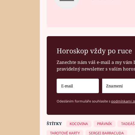
Horoskop vždy po ruce
Zanechte nám váš e-mail a my vám 
pravidelný newsletter s vaším hor
Odesláním formuláře souhlasíte s
podmínkami zp
ŠTÍTKY
KOCOVINA
PRÁVNÍK
TADEÁŠ
TAROTOVÉ KARTY
SERGEI BARRACUDA