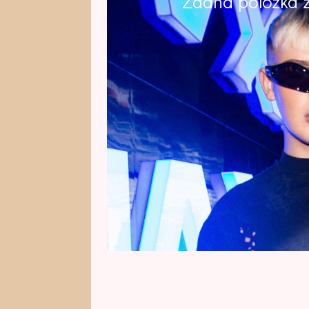
Žádná položka z 
Karty, runy i automatická intuitiv
Helen Stanku pomáhají číst v je
automatická kresba, kterou u ka
Kuběnka (20), poskytla řadu přek
Helen Stanku mohla kontroverzní
něj stahují mračna. Helen Stanku
čím si sám sobě vykrádá vlastní 