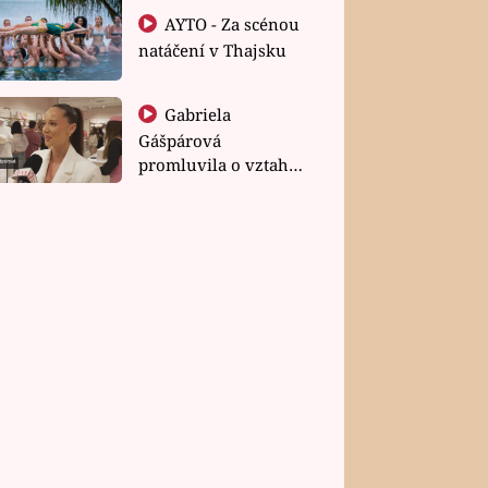
AYTO - Za scénou
natáčení v Thajsku
Gabriela
Gášpárová
promluvila o vztahu
a zakládání rodiny