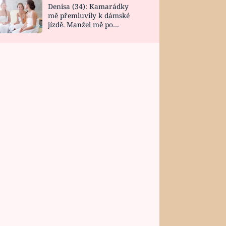
Denisa (34): Kamarádky
mě přemluvily k dámské
jízdě. Manžel mě po
návratu zaskočil