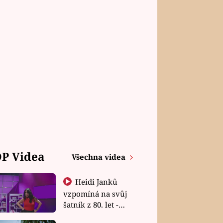
P Videa
Všechna videa
Heidi Janků
vzpomíná na svůj
šatník z 80. let -
Shopaholičky