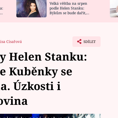
Velká věštba na srpen
NOVINKY
ZAHRADA
a:
podle Helen Stanku:
y
Býkům se bude dařit,
VIDEORECEPTY
DESIGN
Vodnáře čeká jízda
isa Císařová
SDÍLET
y Helen Stanku:
e Kuběnky se
. Úzkosti i
ovina