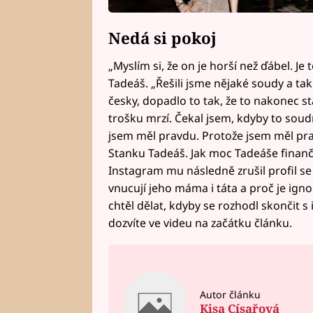
Nedá si pokoj
„Myslím si, že on je horší než ďábel. Je 
Tadeáš. „Řešili jsme nějaké soudy a tak.
česky, dopadlo to tak, že to nakonec st
trošku mrzí. Čekal jsem, kdyby to soudn
jsem měl pravdu. Protože jsem měl prav
Stanku Tadeáš. Jak moc Tadeáše finančn
Instagram mu následně zrušil profil se 
vnucují jeho máma i táta a proč je igno
chtěl dělat, kdyby se rozhodl skončit
dozvíte ve videu na začátku článku.
Autor článku
Kisa Císařová