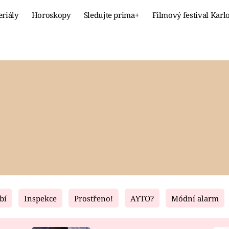
eriály
Horoskopy
Sledujte prima+
Filmový festival Karl
Celebrity
Recept
MÓDA A KRÁSA
HLAVNÍ JÍ
VZTAHY A SEX
SLADKÉ
PRIMA MAMINKA
ZDRAVÉ
bí
Inspekce
Prostřeno!
AYTO?
Módní alarm
Fresh
Living
RECEPTY
BYDLENÍ