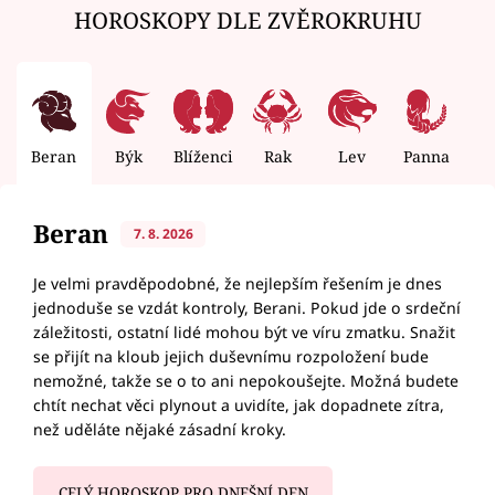
HOROSKOPY DLE ZVĚROKRUHU
Beran
Býk
Blíženci
Rak
Lev
Panna
V
Beran
7. 8. 2026
Je velmi pravděpodobné, že nejlepším řešením je dnes
jednoduše se vzdát kontroly, Berani. Pokud jde o srdeční
záležitosti, ostatní lidé mohou být ve víru zmatku. Snažit
se přijít na kloub jejich duševnímu rozpoložení bude
nemožné, takže se o to ani nepokoušejte. Možná budete
chtít nechat věci plynout a uvidíte, jak dopadnete zítra,
než uděláte nějaké zásadní kroky.
CELÝ HOROSKOP PRO DNEŠNÍ DEN