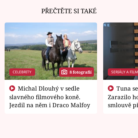
PŘEČTĚTE SI TAKÉ
CELEBRITY
SERIÁLY A FIL
8 fotografií
Michal Dlouhý v sedle
Tuna se chtěl vrátit domů.
slavného filmového koně.
Zarazilo ho
Jezdil na něm i Draco Malfoy
smlouvě př
zemřít