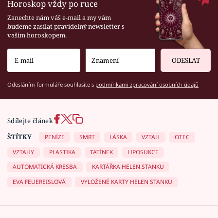
Horoskop vždy po ruce
Zanechte nám váš e-mail a my vám
budeme zasílat pravidelný newsletter s
vaším horoskopem.
ODESLAT
Odesláním formuláře souhlasíte s
podmínkami zpracování osobních údajů
Sdílejte článek
ŠTÍTKY
PENÍZE
SMRT
LÁSKA
VZTAH
OTEC
VZTAHY
PLASTIKA
TATÍNEK
LIPOSUKCE
AUTOMATICKÁ KRESBA
KARTÁŘKA HELEN STANKU
EVA FEUEREISLOVÁ
VYLOŽENÉ KARTY HELEN STANKU