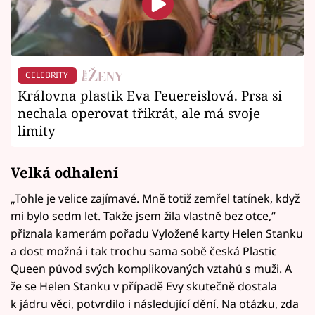
CELEBRITY
Královna plastik Eva Feuereislová. Prsa si
nechala operovat třikrát, ale má svoje
limity
Velká odhalení
„Tohle je velice zajímavé. Mně totiž zemřel tatínek, když
mi bylo sedm let. Takže jsem žila vlastně bez otce,“
přiznala kamerám pořadu Vyložené karty Helen Stanku
a dost možná i tak trochu sama sobě česká Plastic
Queen původ svých komplikovaných vztahů s muži. A
že se Helen Stanku v případě Evy skutečně dostala
k jádru věci, potvrdilo i následující dění. Na otázku, zda