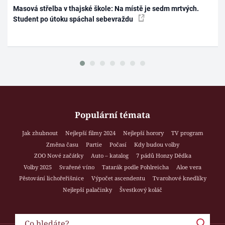
Masová střelba v thajské škole: Na místě je sedm mrtvých.
Student po útoku spáchal sebevraždu
Populární témata
Jak zhubnout
Nejlepší filmy 2024
Nejlepší horory
TV program
Změna času
Partie
Počasí
Kdy budou volby
ZOO Nové začátky
Auto – katalog
7 pádů Honzy Dědka
Volby 2025
Svařené víno
Tatarák podle Pohlreicha
Aloe vera
Pěstování lichořeřišnice
Výpočet ascendentu
Tvarohové knedlíky
Nejlepší palačinky
Švestkový koláč