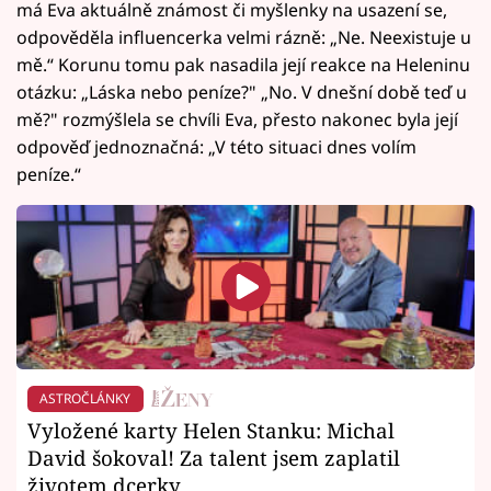
má Eva aktuálně známost či myšlenky na usazení se,
odpověděla influencerka velmi rázně: „Ne. Neexistuje u
mě.“ Korunu tomu pak nasadila její reakce na Heleninu
otázku: „Láska nebo peníze?" „No. V dnešní době teď u
mě?" rozmýšlela se chvíli Eva, přesto nakonec byla její
odpověď jednoznačná: „V této situaci dnes volím
peníze.“
ASTROČLÁNKY
Vyložené karty Helen Stanku: Michal
David šokoval! Za talent jsem zaplatil
životem dcerky