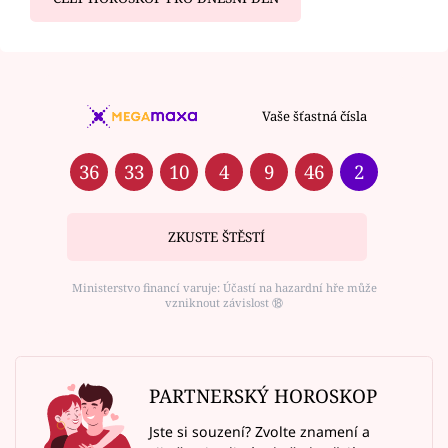
Vaše šťastná čísla
36
33
10
4
9
46
2
ZKUSTE ŠTĚSTÍ
Ministerstvo financí varuje: Účastí na hazardní hře může
vzniknout závislost ⑱
PARTNERSKÝ HOROSKOP
Jste si souzení? Zvolte znamení a