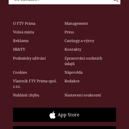
O FTV Prima
Management
Volná místa
Press
Reklama
Castingy a výzvy
HbbTV
Kontakty
Podmínky užívání
Zpracování osobních
údajů
Cookies
Nápověda
Vlastník FTV Prima spol.
Redakce
s r.o.
Nahlásit chybu
Nastavení soukromí
App Store