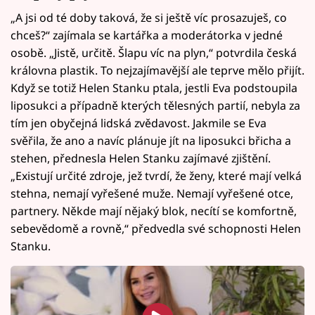
„A jsi od té doby taková, že si ještě víc prosazuješ, co
chceš?“ zajímala se kartářka a moderátorka v jedné
osobě. „Jistě, určitě. Šlapu víc na plyn,“ potvrdila česká
královna plastik. To nejzajímavější ale teprve mělo přijít.
Když se totiž Helen Stanku ptala, jestli Eva podstoupila
liposukci a případně kterých tělesných partií, nebyla za
tím jen obyčejná lidská zvědavost. Jakmile se Eva
svěřila, že ano a navíc plánuje jít na liposukci břicha a
stehen, přednesla Helen Stanku zajímavé zjištění.
„Existují určité zdroje, jež tvrdí, že ženy, které mají velká
stehna, nemají vyřešené muže. Nemají vyřešené otce,
partnery. Někde mají nějaký blok, necítí se komfortně,
sebevědomě a rovně,“ předvedla své schopnosti Helen
Stanku.