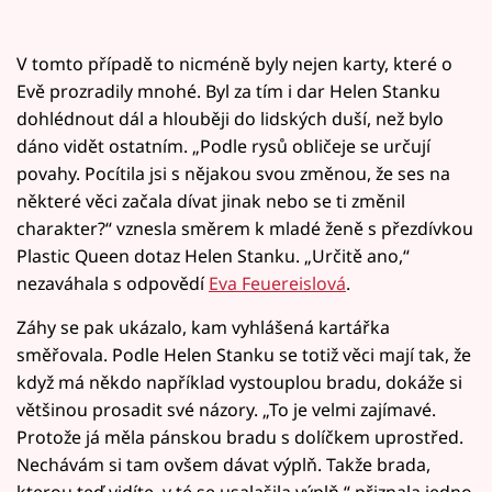
V tomto případě to nicméně byly nejen karty, které o
Evě prozradily mnohé. Byl za tím i dar Helen Stanku
dohlédnout dál a hlouběji do lidských duší, než bylo
dáno vidět ostatním. „Podle rysů obličeje se určují
povahy. Pocítila jsi s nějakou svou změnou, že ses na
některé věci začala dívat jinak nebo se ti změnil
charakter?“ vznesla směrem k mladé ženě s přezdívkou
Plastic Queen dotaz Helen Stanku. „Určitě ano,“
nezaváhala s odpovědí
Eva Feuereislová
.
Záhy se pak ukázalo, kam vyhlášená kartářka
směřovala. Podle Helen Stanku se totiž věci mají tak, že
když má někdo například vystouplou bradu, dokáže si
většinou prosadit své názory. „To je velmi zajímavé.
Protože já měla pánskou bradu s dolíčkem uprostřed.
Nechávám si tam ovšem dávat výplň. Takže brada,
kterou teď vidíte, v té se usalašila výplň,“ přiznala jedno