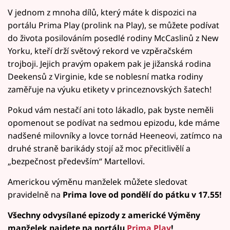
V jednom z mnoha dílů, který máte k dispozici na
portálu Prima Play (prolink na Play), se můžete podívat
do života posilováním posedlé rodiny McCaslinů z New
Yorku, kteří drží světový rekord ve vzpěračském
trojboji. Jejich pravým opakem pak je jižanská rodina
Deekensů z Virginie, kde se noblesní matka rodiny
zaměřuje na výuku etikety v princeznovských šatech!
Pokud vám nestačí ani toto lákadlo, pak byste neměli
opomenout se podívat na sedmou epizodu, kde máme
nadšené milovníky a lovce tornád Heeneovi, zatímco na
druhé straně barikády stojí až moc přecitlivělí a
„bezpečnost především“ Martellovi.
Americkou výměnu manželek můžete sledovat
pravidelně na
Prima love od pondělí do pátku v 17.55!
Všechny odvysílané epizody z americké Výměny
manželek najdete na portálu
Prima Play
!