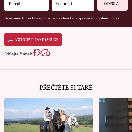
ODESLAT
Odesláním formuláře souhlasíte s
podmínkami zpracování osobních údajů
VSTOUPIT DO DISKUZE
Sdílejte článek
PŘEČTĚTE SI TAKÉ