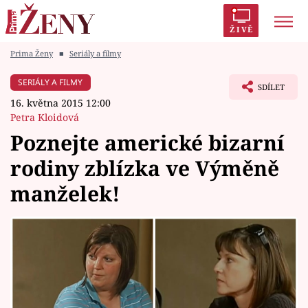
ŽIVĚ
Prima Ženy
■
Seriály a filmy
Trendy:
Polabí
Inspekce
Prostřeno!
AYTO?
SERIÁLY A FILMY
SDÍLET
Módní alarm
Zrádci
Proměny
16. května 2015 12:00
Petra Kloidová
Poznejte americké bizarní
rodiny zblízka ve Výměně
Témata
manželek!
Celebrity
Vztahy
Seriály