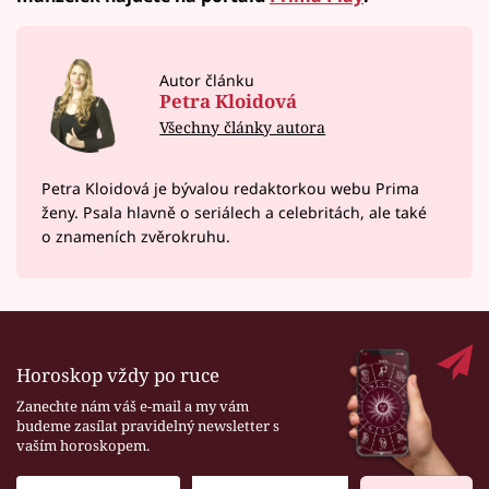
Autor článku
Petra Kloidová
Všechny články autora
Petra Kloidová je bývalou redaktorkou webu Prima
ženy. Psala hlavně o seriálech a celebritách, ale také
o znameních zvěrokruhu.
Horoskop vždy po ruce
Zanechte nám váš e-mail a my vám
budeme zasílat pravidelný newsletter s
vaším horoskopem.