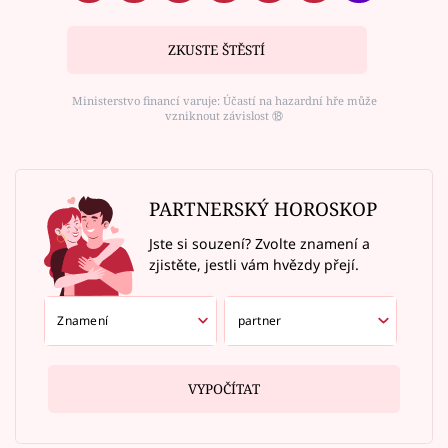
ZKUSTE ŠTĚSTÍ
Ministerstvo financí varuje: Účastí na hazardní hře může
vzniknout závislost ⑱
PARTNERSKÝ HOROSKOP
Jste si souzení? Zvolte znamení a
zjistěte, jestli vám hvězdy přejí.
VYPOČÍTAT