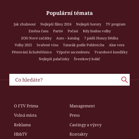
Populární témata
Jak zhubnout
Nejlepší filmy 2024
Nejlepší horory
TV program
Změna času
Partie
Počasí
Kdy budou volby
ZOO Nové začátky
Auto – katalog
7 pádů Honzy Dědka
Volby 2025
Svařené víno
Tatarák podle Pohlreicha
Aloe vera
Pěstování lichořeřišnice
Výpočet ascendentu
Tvarohové knedlíky
Nejlepší palačinky
Švestkový koláč
O FTV Prima
Management
Volná místa
Press
Reklama
Castingy a výzvy
HbbTV
Kontakty