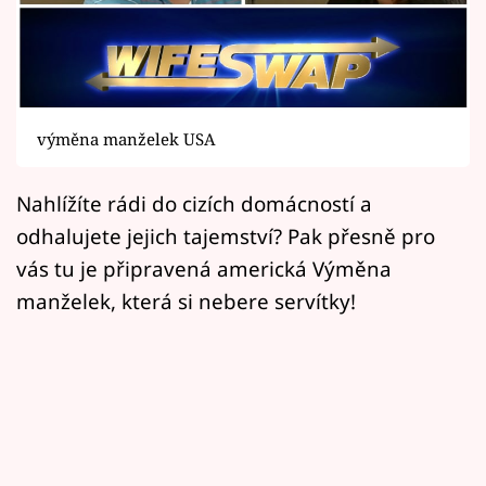
Horoskopy
Sledujte prima+
Filmový festival Karlovy Vary
výměna manželek USA
Pořady
Nahlížíte rádi do cizích domácností a
Mámy sobě
odhalujete jejich tajemství? Pak přesně pro
vás tu je připravená americká Výměna
Přihlášení
manželek, která si nebere servítky!
Sledujte nás