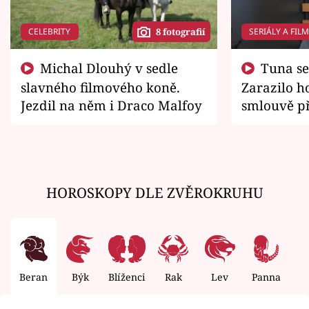
CELEBRITY
SERIÁLY A FIL
8 fotografií
Michal Dlouhý v sedle
Tuna se chtěl vrátit domů.
slavného filmového koně.
Zarazilo ho
Jezdil na něm i Draco Malfoy
smlouvě př
zemřít
HOROSKOPY DLE ZVĚROKRUHU
Beran
Býk
Blíženci
Rak
Lev
Panna
V