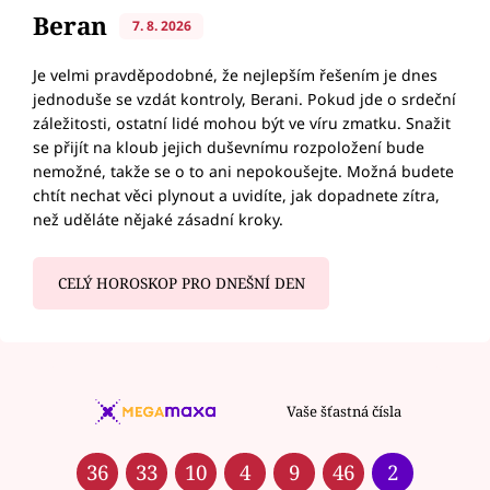
Beran
7. 8. 2026
Je velmi pravděpodobné, že nejlepším řešením je dnes
jednoduše se vzdát kontroly, Berani. Pokud jde o srdeční
záležitosti, ostatní lidé mohou být ve víru zmatku. Snažit
se přijít na kloub jejich duševnímu rozpoložení bude
nemožné, takže se o to ani nepokoušejte. Možná budete
chtít nechat věci plynout a uvidíte, jak dopadnete zítra,
než uděláte nějaké zásadní kroky.
CELÝ HOROSKOP PRO DNEŠNÍ DEN
Vaše šťastná čísla
36
33
10
4
9
46
2