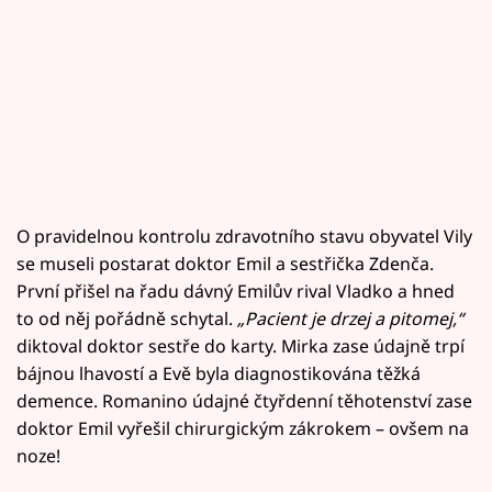
O pravidelnou kontrolu zdravotního stavu obyvatel Vily
se museli postarat doktor Emil a sestřička Zdenča.
První přišel na řadu dávný Emilův rival Vladko a hned
to od něj pořádně schytal.
„Pacient je drzej a pitomej,“
diktoval doktor sestře do karty. Mirka zase údajně trpí
bájnou lhavostí a Evě byla diagnostikována těžká
demence. Romanino údajné čtyřdenní těhotenství zase
doktor Emil vyřešil chirurgickým zákrokem – ovšem na
noze!