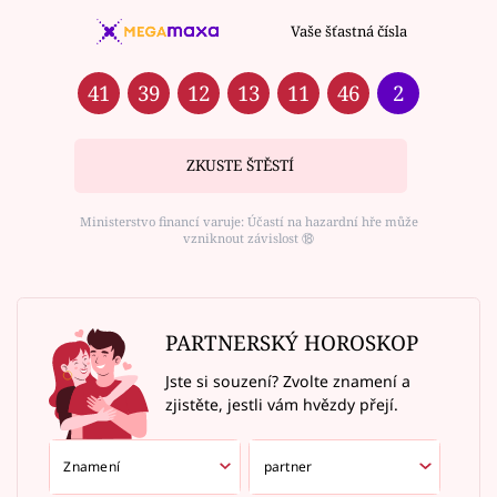
Vaše šťastná čísla
41
39
12
13
11
46
2
ZKUSTE ŠTĚSTÍ
Ministerstvo financí varuje: Účastí na hazardní hře může
vzniknout závislost ⑱
PARTNERSKÝ HOROSKOP
Jste si souzení? Zvolte znamení a
zjistěte, jestli vám hvězdy přejí.