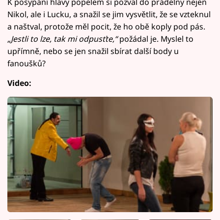
K posypání hlavy popelem si pozval do prádelny nejen
Nikol, ale i Lucku, a snažil se jim vysvětlit, že se vzteknul
a naštval, protože měl pocit, že ho obě koply pod pás.
„
Jestli to lze, tak mi odpusťte,“
požádal je. Myslel to
upřímně, nebo se jen snažil sbírat další body u
fanoušků?
Video: