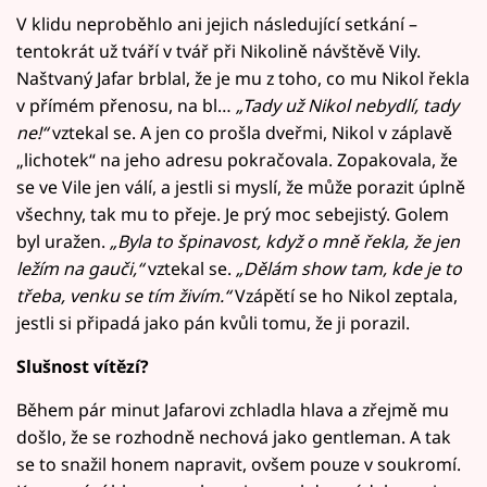
V klidu neproběhlo ani jejich následující setkání –
tentokrát už tváří v tvář při Nikolině návštěvě Vily.
Naštvaný Jafar brblal, že je mu z toho, co mu Nikol řekla
v přímém přenosu, na bl…
„Tady už Nikol nebydlí, tady
ne!“
vztekal se. A jen co prošla dveřmi, Nikol v záplavě
„lichotek“ na jeho adresu pokračovala. Zopakovala, že
se ve Vile jen válí, a jestli si myslí, že může porazit úplně
všechny, tak mu to přeje. Je prý moc sebejistý. Golem
byl uražen.
„Byla to špinavost,
když o mně řekla, že jen
ležím na gauči,“
vztekal se.
„Dělám show tam, kde je to
třeba, venku se tím živím.“
Vzápětí se ho Nikol zeptala,
jestli si připadá jako pán kvůli tomu, že ji porazil.
Slušnost vítězí?
Během pár minut Jafarovi zchladla hlava a zřejmě mu
došlo, že se rozhodně nechová jako gentleman. A tak
se to snažil honem napravit, ovšem pouze v soukromí.