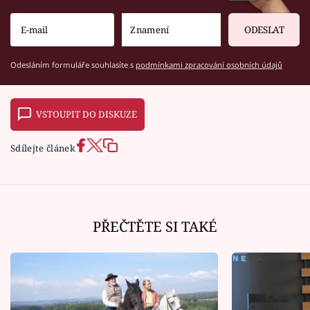
ODESLAT
Odesláním formuláře souhlasíte s
podmínkami zpracování osobních údajů
VSTOUPIT DO DISKUZE
Sdílejte článek
PŘEČTĚTE SI TAKÉ