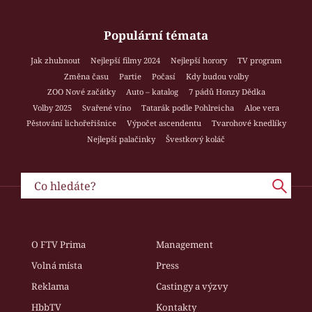
Populární témata
Jak zhubnout
Nejlepší filmy 2024
Nejlepší horory
TV program
Změna času
Partie
Počasí
Kdy budou volby
ZOO Nové začátky
Auto – katalog
7 pádů Honzy Dědka
Volby 2025
Svařené víno
Tatarák podle Pohlreicha
Aloe vera
Pěstování lichořeřišnice
Výpočet ascendentu
Tvarohové knedlíky
Nejlepší palačinky
Švestkový koláč
O FTV Prima
Management
Volná místa
Press
Reklama
Castingy a výzvy
HbbTV
Kontakty