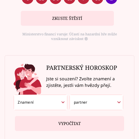
ZKUSTE ŠTĚSTÍ
Ministerstvo financí varuje: Účastí na hazardní hře může
vzniknout závislost ⑱
PARTNERSKÝ HOROSKOP
Jste si souzení? Zvolte znamení a
zjistěte, jestli vám hvězdy přejí.
VYPOČÍTAT