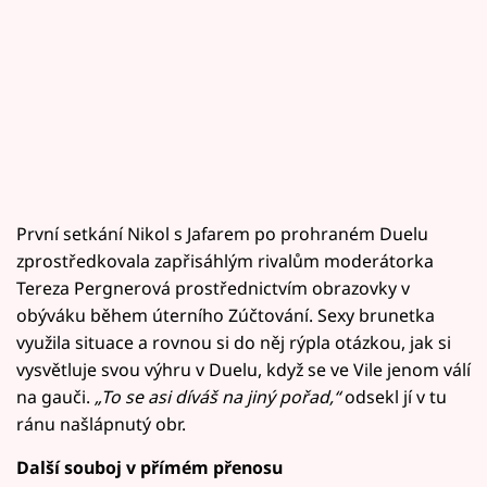
První setkání Nikol s Jafarem po prohraném Duelu
zprostředkovala zapřisáhlým rivalům moderátorka
Tereza Pergnerová prostřednictvím obrazovky v
obýváku během úterního Zúčtování. Sexy brunetka
využila situace a rovnou si do něj rýpla otázkou, jak si
vysvětluje svou výhru v Duelu, když se ve Vile jenom válí
na gauči.
„To se asi díváš na jiný pořad,“
odsekl jí v tu
ránu našlápnutý obr.
Další souboj v přímém přenosu