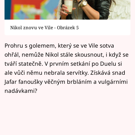
Horoskopy
Sledujte prima+
Nikol znovu ve Vile - Obrázek 5
Filmový festival Karlovy Vary
Prohru s golemem, který se ve Vile sotva
Pořady
ohřál, nemůže Nikol stále skousnout, i když se
Mámy sobě
tváří statečně. V prvním setkání po Duelu si
ale vůči němu nebrala servítky. Získává snad
Přihlášení
Jafar fanoušky věčným brbláním a vulgárními
nadávkami?
Sledujte nás