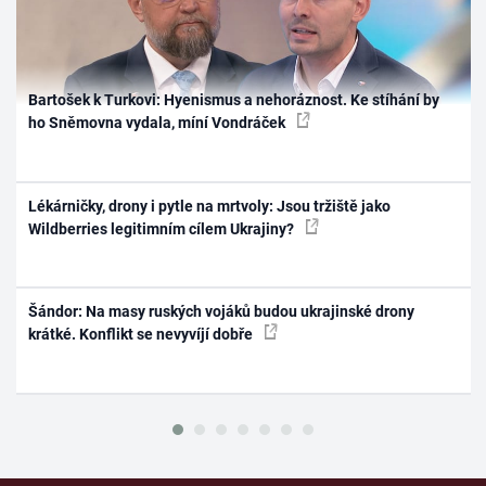
Bartošek k Turkovi: Hyenismus a nehoráznost. Ke stíhání by
ho Sněmovna vydala, míní Vondráček
Lékárničky, drony i pytle na mrtvoly: Jsou tržiště jako
Wildberries legitimním cílem Ukrajiny?
Šándor: Na masy ruských vojáků budou ukrajinské drony
krátké. Konflikt se nevyvíjí dobře