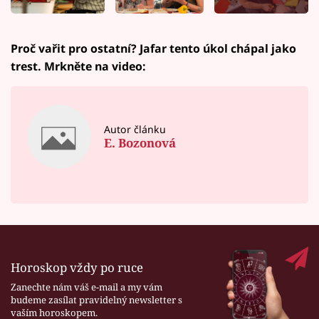
Proč vařit pro ostatní? Jafar tento úkol chápal jako
trest. Mrkněte na video:
Autor článku
E. Bozonová
Horoskop vždy po ruce
Zanechte nám váš e-mail a my vám
budeme zasílat pravidelný newsletter s
vaším horoskopem.