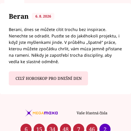
Beran
6. 8. 2026
Berani, dnes se můžete cítit trochu bez inspirace.
Nenechte se odradit. Pusťte se do jakéhokoli projektu, i
když jste myšlenkami jinde. V průběhu „špatné“ práce,
kterou můžete zpočátku chrlit, vám múza jemně přistane
na rameni. Někdy je zapotřebí trocha disciplíny, aby
vedla ke slastné odměně.
CELÝ HOROSKOP PRO DNEŠNÍ DEN
Vaše šťastná čísla
6
15
34
48
7
46
2