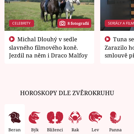
CELEBRITY
SERIÁLY A FIL
8 fotografií
Michal Dlouhý v sedle
Tuna se chtěl vrátit domů.
slavného filmového koně.
Zarazilo ho
Jezdil na něm i Draco Malfoy
smlouvě př
zemřít
HOROSKOPY DLE ZVĚROKRUHU
Beran
Býk
Blíženci
Rak
Lev
Panna
V