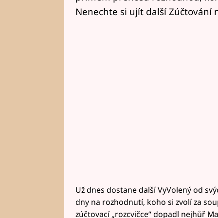
Nenechte si ujít další Zúčtování
Už dnes dostane další VyVolený od sv
dny na rozhodnutí, koho si zvolí za so
zúčtovací „rozcvičce“ dopadl nejhůř M