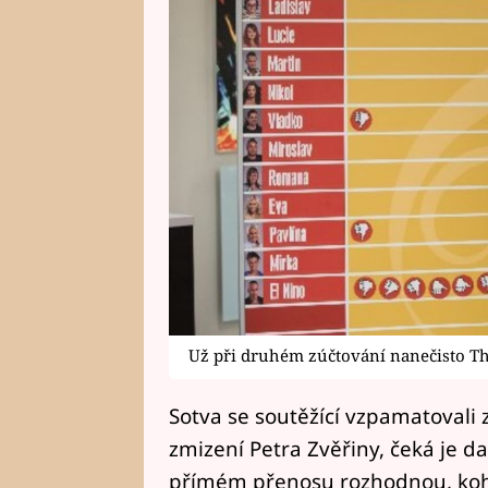
Už při druhém zúčtování nanečisto Tho
Sotva se soutěžící vzpamatovali 
zmizení Petra Zvěřiny, čeká je d
přímém přenosu rozhodnou, koho