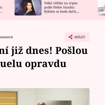
Velká věštba na srpen
NOVINKY
ZAHRADA
a:
podle Helen Stanku:
y
Býkům se bude dařit,
VIDEORECEPTY
DESIGN
Vodnáře čeká jízda
Bozonová
SDÍLET
í již dnes! Pošlou
Duelu opravdu