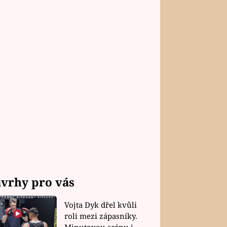
vrhy pro vás
Vojta Dyk dřel kvůli
roli mezi zápasníky.
Minutovou scénu jel