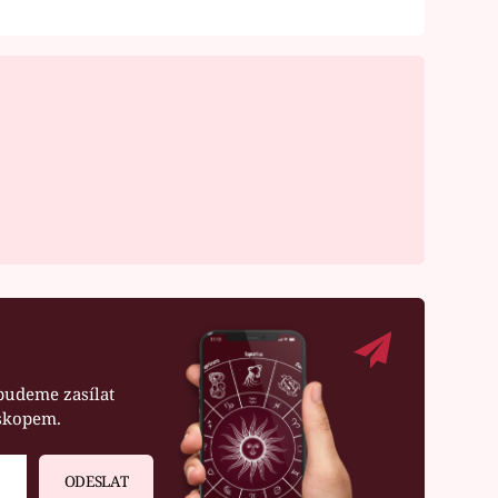
budeme zasílat
oskopem.
ODESLAT