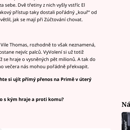
sebe. Dvě třetiny z nich vyšly vstříc El
kový přístup taky dostali pořádný „kouř“ od
ětlil, jak se mají při Zúčtování chovat.
Vile Thomas, rozhodně to však neznamená,
stane nejvíc palců. VyVolení si už totiž
ž se hraje o vysněných pět milionů. A tak do
ího večera nás mohou pořádně překvapit.
e si ujít přímý přenos na Primě v úterý
Kdo s kým hraje a proti komu?
Ná