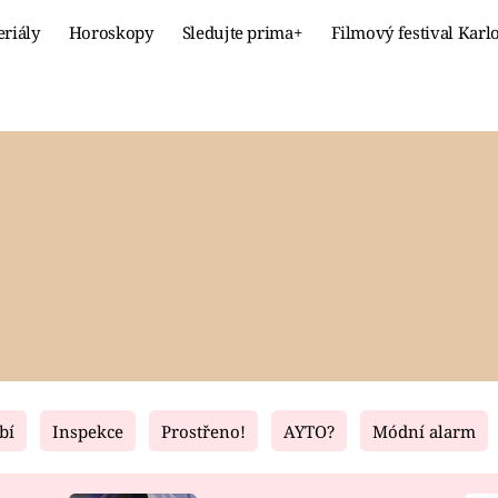
eriály
Horoskopy
Sledujte prima+
Filmový festival Karl
Celebrity
Recept
MÓDA A KRÁSA
HLAVNÍ JÍ
VZTAHY A SEX
SLADKÉ
PRIMA MAMINKA
ZDRAVÉ
bí
Inspekce
Prostřeno!
AYTO?
Módní alarm
Fresh
Living
RECEPTY
BYDLENÍ