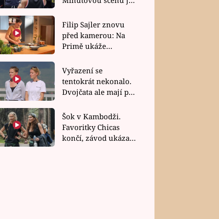
bez dubla
Filip Sajler znovu
před kamerou: Na
Primě ukáže
poctivou kuchyni i
rychlé recepty
Vyřazení se
tentokrát nekonalo.
Dvojčata ale mají po
uzavření třetí etapy
závodu nůž na krku
Šok v Kambodži.
Favoritky Chicas
končí, závod ukázal
svou nejtvrdší tvář