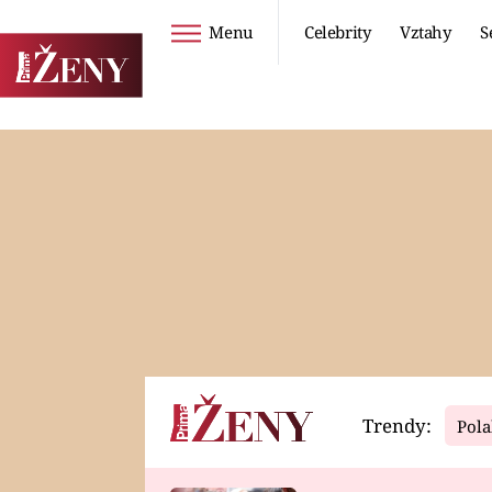
Menu
Celebrity
Vztahy
S
Seriály
Životní styl
ZOO
DIETY A HUBNUTÍ
PROSTŘENO!
CESTOVÁNÍ A
DOVOLENÁ
DUCH
ZDRAVÍ
Trendy:
Pola
Horoskopy
Video
ASTROČLÁNKY
SERIÁLY