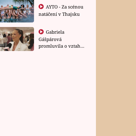
AYTO - Za scénou
natáčení v Thajsku
Gabriela
Gášpárová
promluvila o vztahu
a zakládání rodiny