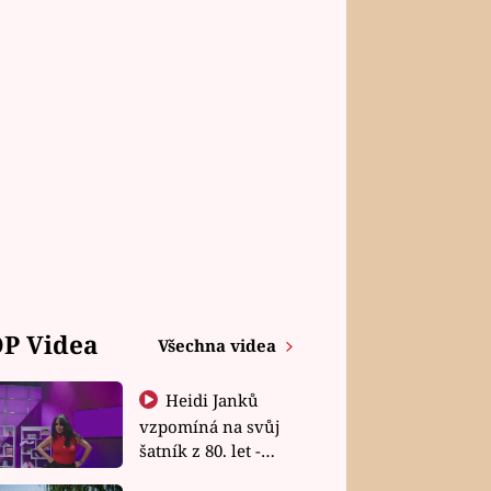
P Videa
Všechna videa
Heidi Janků
vzpomíná na svůj
šatník z 80. let -
Shopaholičky