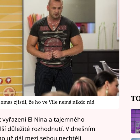
TO
mas zjistil, že ho ve Vile nemá nikdo rád
z vyřazení El Nina a tajemného
alší důležité rozhodnutí. V dnešním
 už dál mezi sebou nechtějí.