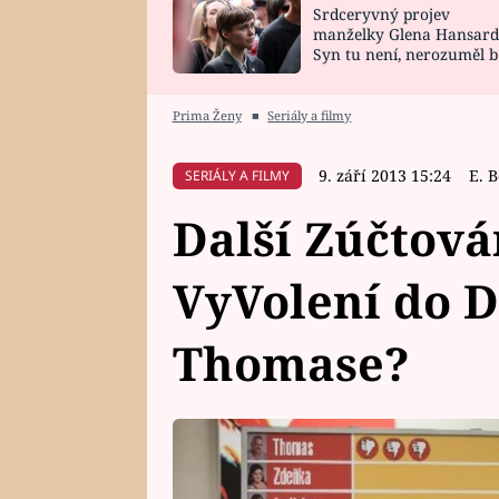
Srdceryvný projev
SNÁŘ
CELEBRITY
manželky Glena Hansard
Syn tu není, nerozuměl b
HOROSKOP NA
VAŘENÍ
tomu, vysvětlila
ROK 2023
Prima Ženy
■
Seriály a filmy
9. září 2013 15:24
E. 
SERIÁLY A FILMY
Další Zúčtován
VyVolení do 
Thomase?