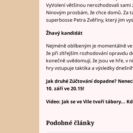
VyVolení většinou nerozhodovali sami za 
Ninovým prosbám, že chce domů. Za ta
superbosse Petra Zvěřiny, který jim vysv
Žhavý kandidát
Nejméně oblíbeným je momentálně ve 
že při zítřejším rozhodování opravdu do
konečně uvědomují, že jsou ve hře, v ní
hry vstupuje taktika a výsledky dnešn
Jak druhé Zúčtování dopadne? Nenecht
10. září ve 20.15!
Video: Jak se ve Vile tvoří tábory... 
Podobné články