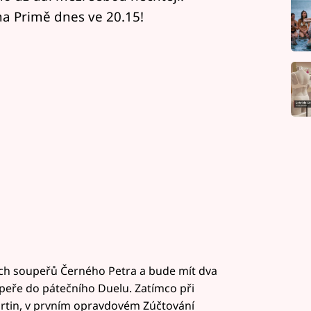
 na Primě dnes ve 20.15!
ých soupeřů Černého Petra a bude mít dva
upeře do pátečního Duelu. Zatímco při
artin, v prvním opravdovém Zúčtování