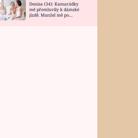
Denisa (34): Kamarádky
mě přemluvily k dámské
jízdě. Manžel mě po
návratu zaskočil