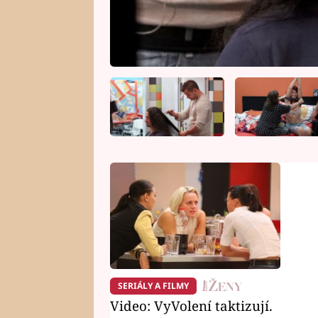
SERIÁLY A FILMY
Video: VyVolení taktizují.