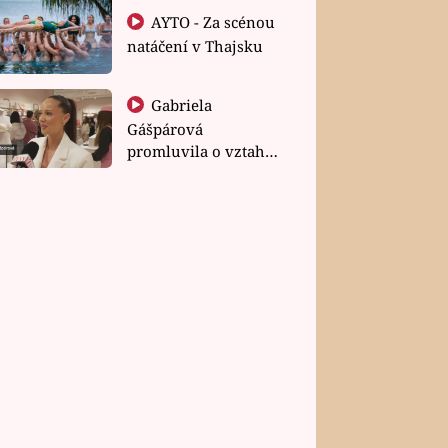
AYTO - Za scénou
natáčení v Thajsku
Gabriela
Gášpárová
promluvila o vztahu
a zakládání rodiny