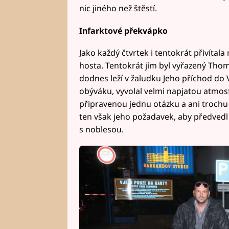
nic jiného než štěstí.
Infarktové překvápko
Jako každý čtvrtek i tentokrát přivíta
hosta. Tentokrát jím byl vyřazený Th
dodnes leží v žaludku Jeho příchod do 
obýváku, vyvolal velmi napjatou atmos
připravenou jednu otázku a ani trochu je
ten však jeho požadavek, aby předvedl
s noblesou.