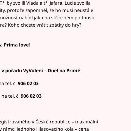
i by zvolili Vlada a tři Jafara. Lucie zvolila
nity, protože zapomněl, že ho musí neustále
to možnost nabídl jako na stříbrném podnosu.
ra? Koho chcete vrátit zpátky do hry?
a
Prima love
!
 v pořadu VyVolení – Duel na Primě
na tel. č.
906 02 03
R
na tel. č.
906 02 03
registrovaného v České republice
–
maximální
v rámci jednoho Hlasovacího kola
–
cena