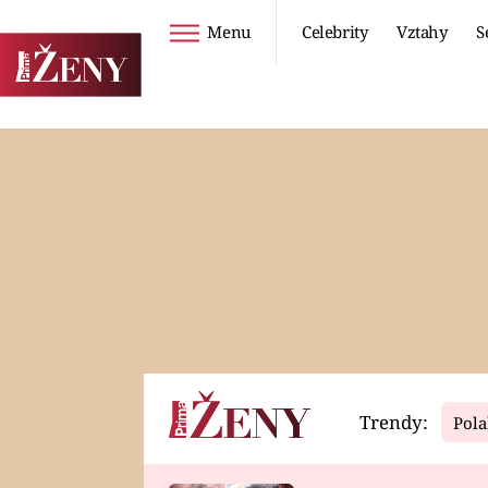
Menu
Celebrity
Vztahy
S
Seriály
Životní styl
ZOO
DIETY A HUBNUTÍ
PROSTŘENO!
CESTOVÁNÍ A
DOVOLENÁ
DUCH
ZDRAVÍ
Trendy:
Pola
Horoskopy
Video
ASTROČLÁNKY
SERIÁLY