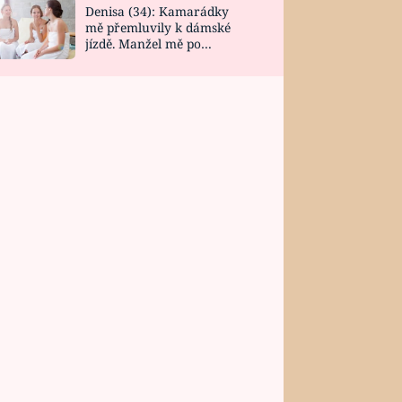
Denisa (34): Kamarádky
mě přemluvily k dámské
jízdě. Manžel mě po
návratu zaskočil