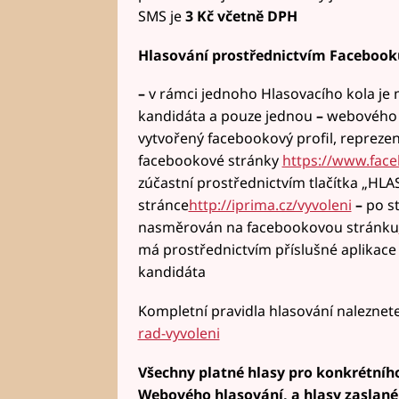
SMS je
3 Kč včetně DPH
Hlasování prostřednictvím Facebook
–
v rámci jednoho Hlasovacího kola je
kandidáta a pouze jednou
–
webového h
vytvořený facebookový profil, reprezen
facebookové stránky
https://www.fac
zúčastní prostřednictvím tlačítka „HL
stránce
http://iprima.cz/vyvoleni
–
po s
nasměrován na facebookovou stránku
má prostřednictvím příslušné aplikac
kandidáta
Kompletní pravidla hlasování naleznet
rad-vyvoleni
Všechny platné hlasy pro konkrétníh
Webového hlasování, a hlasy zaslané