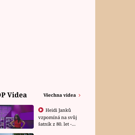
P Videa
Všechna videa
Heidi Janků
vzpomíná na svůj
šatník z 80. let -
Shopaholičky