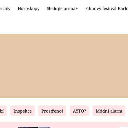
eriály
Horoskopy
Sledujte prima+
Filmový festival Karl
Celebrity
Recept
MÓDA A KRÁSA
HLAVNÍ JÍ
VZTAHY A SEX
SLADKÉ
PRIMA MAMINKA
ZDRAVÉ
bí
Inspekce
Prostřeno!
AYTO?
Módní alarm
Fresh
Living
RECEPTY
BYDLENÍ