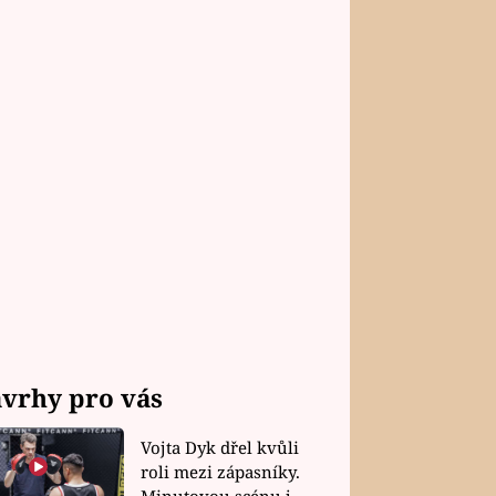
vrhy pro vás
Vojta Dyk dřel kvůli
roli mezi zápasníky.
Minutovou scénu jel