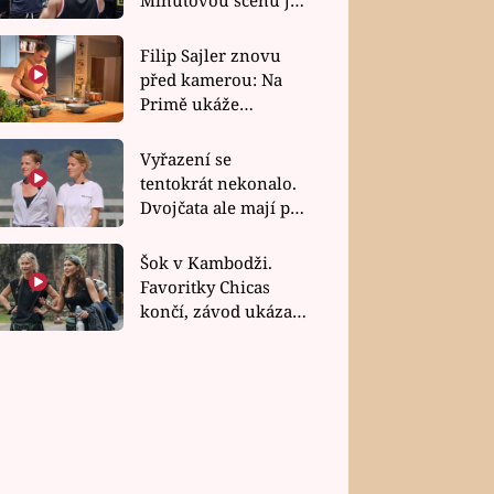
bez dubla
Filip Sajler znovu
před kamerou: Na
Primě ukáže
poctivou kuchyni i
rychlé recepty
Vyřazení se
tentokrát nekonalo.
Dvojčata ale mají po
uzavření třetí etapy
závodu nůž na krku
Šok v Kambodži.
Favoritky Chicas
končí, závod ukázal
svou nejtvrdší tvář