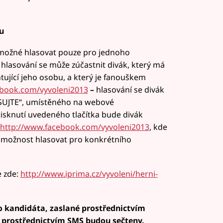
u
 možné hlasovat pouze pro jednoho
lasování se může zúčastnit divák, který má
tující jeho osobu, a který je fanouškem
ebook.com/vyvoleni2013
–
hlasování se divák
ASUJTE“, umístěného na webové
tisknutí uvedeného tlačítka bude divák
http://www.facebook.com/vyvoleni2013
, kde
e možnost hlasovat pro konkrétního
e zde:
http://www.iprima.cz/vyvoleni/herni-
o kandidáta, zaslané prostřednictvím
 prostřednictvím SMS budou sečteny.