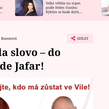
Velká věštba na srpen
NOVINKY
ZAHRADA
a:
podle Helen Stanku:
y
Býkům se bude dařit,
VIDEORECEPTY
DESIGN
Vodnáře čeká jízda
. Bozonová
SDÍLET
a slovo – do
de Jafar!