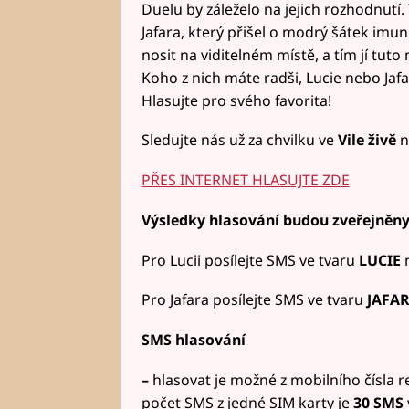
Duelu by záleželo na jejich rozhodnutí. Tř
Jafara, který přišel o modrý šátek imu
nosit na viditelném místě, a tím jí tu
Koho z nich máte radši, Lucie nebo Jafa
Hlasujte pro svého favorita!
Sledujte nás už za chvilku ve
Vile živě
n
PŘES INTERNET HLASUJTE ZDE
Výsledky hlasování budou zveřejněny
Pro Lucii posílejte SMS ve tvaru
LUCIE
Pro Jafara posílejte SMS ve tvaru
JAFA
SMS hlasování
–
hlasovat je možné z mobilního čísla 
počet SMS z jedné SIM karty je
30 SMS