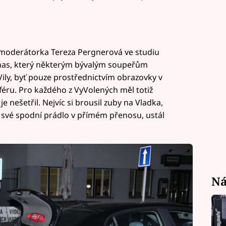
la moderátorka Tereza Pergnerová ve studiu
omas, který některým bývalým soupeřům
Vily, byť pouze prostřednictvím obrazovky v
féru. Pro každého z VyVolených měl totiž
 nešetřil. Nejvíc si brousil zuby na Vladka,
 své spodní prádlo v přímém přenosu, ustál
Ná