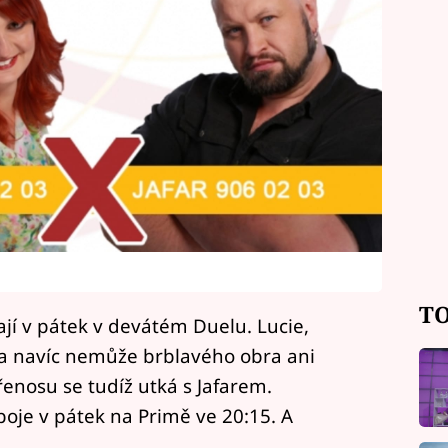
TO
ají v pátek v devátém Duelu. Lucie,
, a navíc nemůže brblavého obra ani
řenosu se tudíž utká s Jafarem.
boje v pátek na Primě ve 20:15. A