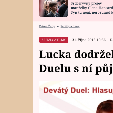
Srdceryvný projev
SNÁŘ
CELEBRITY
manželky Glena Hansard
Syn tu není, nerozuměl b
HOROSKOP NA
VAŘENÍ
tomu, vysvětlila
ROK 2023
Prima Ženy
■
Seriály a filmy
31. října 2013 19:56
E
SERIÁLY A FILMY
Lucka dodržel
Duelu s ní půj