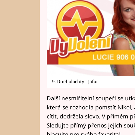
9. Duel plachty - Jafar
Další nesmiřitelní soupeři se utk
která se rozhodla pomstít Nikol
cítit, dodržela slovo. V přímém p
Sledujte přímý přenos jejich sou
hlasujte pro svého favorita!