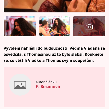
VyVolení nahlédli do budoucnosti. Vědma Vladana se
osvědčila, s Thomasinou už to bylo slabší. Koukněte
se, co věštili Vladko a Thomas svým soupeřům:
Autor článku
E. Bozonová