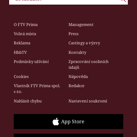
O FTV Prima
Management
Volná místa
Press
Reklama
Castingy a výzvy
HbbTV
Kontakty
Podmínky užívání
Zpracování osobních
údajů
Cookies
Nápověda
Vlastník FTV Prima spol.
Redakce
s r.o.
Nahlásit chybu
Nastavení soukromí
App Store