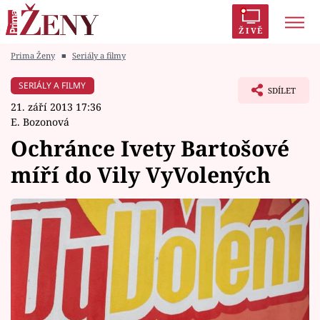
ŽIVĚ
Prima Ženy
■
Seriály a filmy
Trendy:
Polabí
Inspekce
Prostřeno!
AYTO?
SERIÁLY A FILMY
SDÍLET
Módní alarm
Zrádci
Proměny
21. září 2013 17:36
E. Bozonová
Ochránce Ivety Bartošové
míří do Vily VyVolených
Témata
Celebrity
Vztahy
Seriály