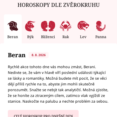
HOROSKOPY DLE ZVĚROKRUHU
Beran
Býk
Blíženci
Rak
Lev
Panna
V
Beran
8. 8. 2026
Rychlé akce tohoto dne vás mohou zmást, Berani.
Nedivte se, že vám v hlavě víří poslední události týkající
se lásky a romantiky. Možná budete mít pocit, že se věci
dějí příliš rychle na to, abyste jim mohli skutečně
porozumět. Snažte se nebýt tak analytičtí. Možná zjistíte,
že se honíte za ztraceným cílem, zatímco vlak vyjíždí ze
stanice. Naskočte na palubu a nechte problém za sebou.
CELÝ HOROSKOP PRO DNEŠNÍ DEN