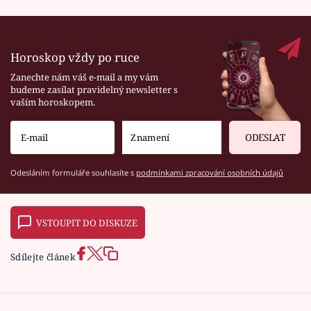
Horoskop vždy po ruce
Zanechte nám váš e-mail a my vám
budeme zasílat pravidelný newsletter s
vaším horoskopem.
ODESLAT
Odesláním formuláře souhlasíte s
podmínkami zpracování osobních údajů
VSTOUPIT DO DISKUZE
Sdílejte článek