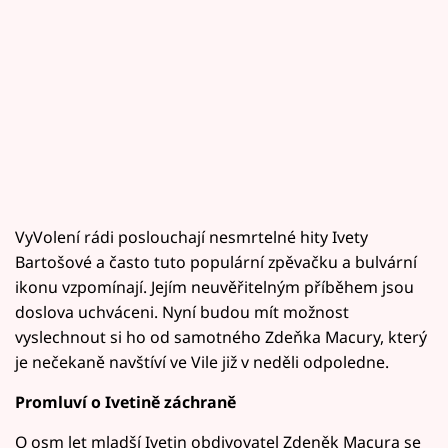
VyVolení rádi poslouchají nesmrtelné hity Ivety
Bartošové a často tuto populární zpěvačku a bulvární
ikonu vzpomínají. Jejím neuvěřitelným příběhem jsou
doslova uchváceni. Nyní budou mít možnost
vyslechnout si ho od samotného Zdeňka Macury, který
je nečekaně navštíví ve Vile již v neděli odpoledne.
Promluví o Ivetině záchraně
O osm let mladší Ivetin obdivovatel Zdeněk Macura se