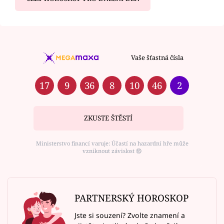
Vaše šťastná čísla
17
9
36
8
10
46
2
ZKUSTE ŠTĚSTÍ
Ministerstvo financí varuje: Účastí na hazardní hře může
vzniknout závislost ⑱
PARTNERSKÝ HOROSKOP
Jste si souzení? Zvolte znamení a