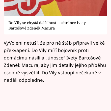
Horoskopy
Sledujte prima+
Do Vily se chystá další host - ochránce Ivety
Filmový festival Karlovy Vary
Bartošové Zdeněk Macura
Pořady
VyVolení netuší, že pro ně štáb připravil velké
Mámy sobě
překvapení. Do Vily míří bojovník proti
domácímu násilí a „únosce“ Ivety Bartošové
Přihlášení
Zdeněk Macura, aby jim detaily jejího příběhu
osobně vysvětlil. Do Vily vstoupí nečekaně v
neděli odpoledne.
Sledujte nás