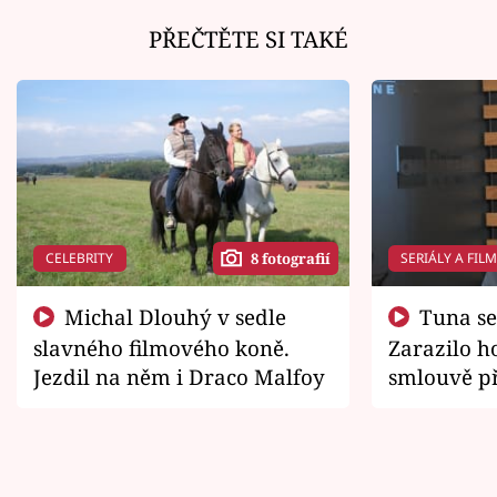
PŘEČTĚTE SI TAKÉ
CELEBRITY
SERIÁLY A FIL
8 fotografií
Michal Dlouhý v sedle
Tuna se chtěl vrátit domů.
slavného filmového koně.
Zarazilo ho
Jezdil na něm i Draco Malfoy
smlouvě př
zemřít