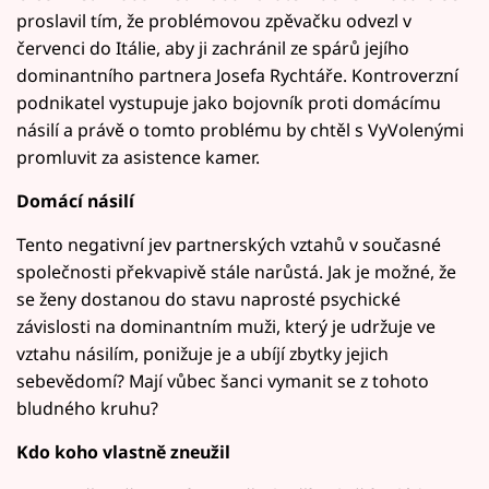
proslavil tím, že problémovou zpěvačku odvezl v
červenci do Itálie, aby ji zachránil ze spárů jejího
dominantního partnera Josefa Rychtáře. Kontroverzní
podnikatel vystupuje jako bojovník proti domácímu
násilí a právě o tomto problému by chtěl s VyVolenými
promluvit za asistence kamer.
Domácí násilí
Tento negativní jev partnerských vztahů v současné
společnosti překvapivě stále narůstá. Jak je možné, že
se ženy dostanou do stavu naprosté psychické
závislosti na dominantním muži, který je udržuje ve
vztahu násilím, ponižuje je a ubíjí zbytky jejich
sebevědomí? Mají vůbec šanci vymanit se z tohoto
bludného kruhu?
Kdo koho vlastně zneužil