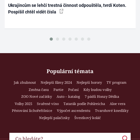
Ukrajincům se lehčí trestná činnost odpouštěla, tvrdí Koten.
Pospíšil chtěl vidět čísla
Populární témata
Jak zhubnout
Nejlepší filmy 2024
Nejlepší horory
TV program
Změna času
Partie
Počasí
Kdy budou volby
ZOO Nové začátky
Auto – katalog
7 pádů Honzy Dědka
Volby 2025
Svařené víno
Tatarák podle Pohlreicha
Aloe vera
Pěstování lichořeřišnice
Výpočet ascendentu
Tvarohové knedlíky
Nejlepší palačinky
Švestkový koláč