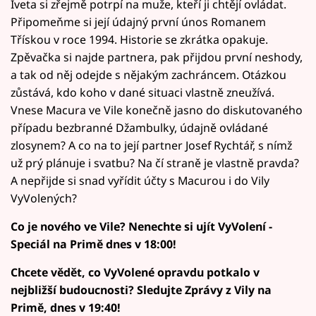
Iveta si zřejmě potrpí na muže, kteří ji chtějí ovládat.
Připomeňme si její údajný první únos Romanem
Třískou v roce 1994. Historie se zkrátka opakuje.
Zpěvačka si najde partnera, pak přijdou první neshody,
a tak od něj odejde s nějakým zachráncem. Otázkou
zůstává, kdo koho v dané situaci vlastně zneužívá.
Vnese Macura ve Vile konečně jasno do diskutovaného
případu bezbranné Džambulky, údajně ovládané
zlosynem? A co na to její partner Josef Rychtář, s nímž
už prý plánuje i svatbu? Na čí straně je vlastně pravda?
A nepřijde si snad vyřídit účty s Macurou i do Vily
VyVolených?
Co je nového ve Vile? Nenechte si ujít VyVolení -
Speciál na Primě dnes v 18:00!
Chcete vědět, co VyVolené opravdu potkalo v
nejbližší budoucnosti? Sledujte Zprávy z Vily na
Primě, dnes v 19:40!