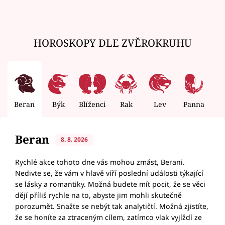
HOROSKOPY DLE ZVĚROKRUHU
Beran
Býk
Blíženci
Rak
Lev
Panna
V
Beran
8. 8. 2026
Rychlé akce tohoto dne vás mohou zmást, Berani.
Nedivte se, že vám v hlavě víří poslední události týkající
se lásky a romantiky. Možná budete mít pocit, že se věci
dějí příliš rychle na to, abyste jim mohli skutečně
porozumět. Snažte se nebýt tak analytičtí. Možná zjistíte,
že se honíte za ztraceným cílem, zatímco vlak vyjíždí ze