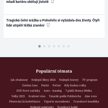
mladí kariéru obětují jistotě
Tragická čelní srážka u Pohořelic si vyžádala dva životy. Čtyři
lidé utrpěli těžká zranění
Populární témata
Jak zhubnout
Nejlepší filmy 2024
Nejlepší horory
TV program
Změna času
Partie
Počasí
Kdy budou volby
ZOO Nové začátky
Auto – katalog
7 pádů Honzy Dědka
Volby 2025
Svařené víno
Tatarák podle Pohlreicha
Aloe vera
Pěstování lichořeřišnice
Výpočet ascendentu
Tvarohové knedlíky
Nejlepší palačinky
Švestkový koláč