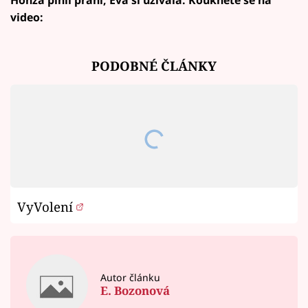
Honza plnil přání, Eva si užívala. Koukněte se na
video:
PODOBNÉ ČLÁNKY
VyVolení
Autor článku
E. Bozonová