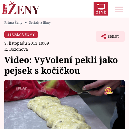
ŽIVĚ
Prima Ženy
■
Seriály a filmy
Trendy:
Polabí
Inspekce
Prostřeno!
AYTO?
SERIÁLY A FILMY
SDÍLET
Módní alarm
Zrádci
Proměny
9. listopadu 2013 19:09
E. Bozonová
Video: VyVolení pekli jako
pejsek s kočičkou
Témata
Celebrity
Vztahy
Seriály