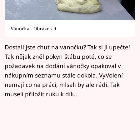
Horoskopy
Sledujte prima+
Vánočka - Obrázek 9
Filmový festival Karlovy Vary
Dostali jste chuť na vánočku? Tak si ji upečte!
Pořady
Tak nějak zněl pokyn štábu poté, co se
Mámy sobě
požadavek na dodání vánočky opakoval v
nákupním seznamu stále dokola. VyVolení
Přihlášení
nemají co na práci, mlsali by ale rádi. Tak
museli přiložit ruku k dílu.
Sledujte nás