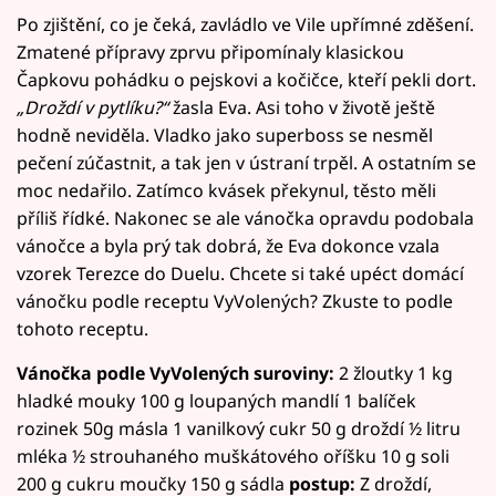
Po zjištění, co je čeká, zavládlo ve Vile upřímné zděšení.
Zmatené přípravy zprvu připomínaly klasickou
Čapkovu pohádku o pejskovi a kočičce, kteří pekli dort.
„Droždí v pytlíku?“
žasla Eva. Asi toho v životě ještě
hodně neviděla. Vladko jako superboss se nesměl
pečení zúčastnit, a tak jen v ústraní trpěl. A ostatním se
moc nedařilo. Zatímco kvásek překynul, těsto měli
příliš řídké. Nakonec se ale vánočka opravdu podobala
vánočce a byla prý tak dobrá, že Eva dokonce vzala
vzorek Terezce do Duelu. Chcete si také upéct domácí
vánočku podle receptu VyVolených? Zkuste to podle
tohoto receptu.
Vánočka podle VyVolených suroviny:
2 žloutky 1 kg
hladké mouky 100 g loupaných mandlí 1 balíček
rozinek 50g másla 1 vanilkový cukr 50 g droždí ½ litru
mléka ½ strouhaného muškátového oříšku 10 g soli
200 g cukru moučky 150 g sádla
postup:
Z droždí,