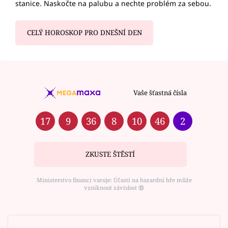
stanice. Naskočte na palubu a nechte problém za sebou.
CELÝ HOROSKOP PRO DNEŠNÍ DEN
Vaše šťastná čísla
17
9
36
8
10
46
2
ZKUSTE ŠTĚSTÍ
Ministerstvo financí varuje: Účastí na hazardní hře může
vzniknout závislost ⑱