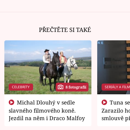
PŘEČTĚTE SI TAKÉ
CELEBRITY
SERIÁLY A FIL
8 fotografií
Michal Dlouhý v sedle
Tuna se chtěl vrátit domů.
slavného filmového koně.
Zarazilo ho
Jezdil na něm i Draco Malfoy
smlouvě př
zemřít