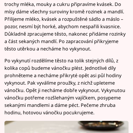
trochy mléka, mouky a cukru připravíme kvásek. Do
mísy dáme všechny suroviny kromě rozinek a mandlí.
Přilijeme mléko, kvásek a rozpuštěné sádlo a máslo –
pozor, nesmí být horké, abychom nespařili kvasnice.
Důkladně zpracujeme těsto, nakonec přidáme rozinky
a část sekaných mandlí. Po zapracování přikryjeme
těsto utěrkou a necháme ho vykynout.
Po vykynutí rozdělíme těsto na tolik stejných dílů, z
kolika copů budeme vánočku plést. Jednotlivé díly
prohněteme a necháme přikryté opět asi půl hodiny
vykynout. Pak vyválíme proužky, z nichž upleteme
vánočku. Opět ji necháme dobře vykynout. Vykynutou
vánočku potřeme rozšlehaným vajíčkem, posypeme
sekanými mandlemi a dáme péct. Pečeme zhruba
hodinu, hotovou vánočku pocukrujeme.