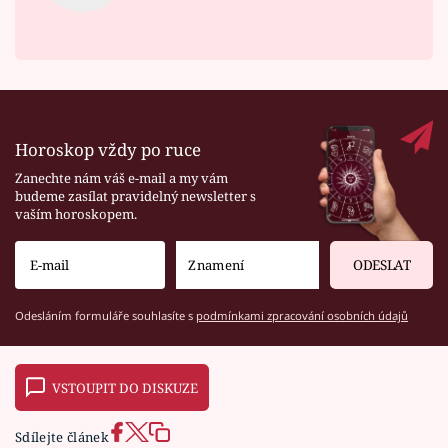
Horoskop vždy po ruce
Zanechte nám váš e-mail a my vám
budeme zasílat pravidelný newsletter s
vaším horoskopem.
ODESLAT
Odesláním formuláře souhlasíte s
podmínkami zpracování osobních údajů
VSTOUPIT DO DISKUZE
Sdílejte článek