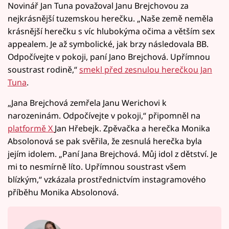
Novinář Jan Tuna považoval Janu Brejchovou za
nejkrásnější tuzemskou herečku. „Naše země neměla
krásnější herečku s víc hlubokýma očima a větším sex
appealem. Je až symbolické, jak brzy následovala BB.
Odpočívejte v pokoji, paní Jano Brejchová. Upřímnou
soustrast rodině,“
smekl před zesnulou herečkou Jan
Tuna
.
„Jana Brejchová zemřela Janu Werichovi k
narozeninám. Odpočívejte v pokoji,“ připomněl na
platformě X
Jan Hřebejk. Zpěvačka a herečka Monika
Absolonová se pak svěřila, že zesnulá herečka byla
jejím idolem. „Paní Jana Brejchová. Můj idol z dětství. Je
mi to nesmírně líto. Upřímnou soustrast všem
blízkým,“ vzkázala prostřednictvím instagramového
příběhu Monika Absolonová.