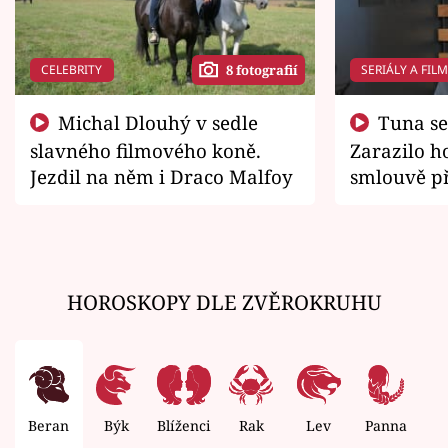
CELEBRITY
SERIÁLY A FIL
8 fotografií
Michal Dlouhý v sedle
Tuna se chtěl vrátit domů.
slavného filmového koně.
Zarazilo ho
Jezdil na něm i Draco Malfoy
smlouvě př
zemřít
HOROSKOPY DLE ZVĚROKRUHU
Beran
Býk
Blíženci
Rak
Lev
Panna
V