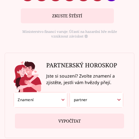
ZKUSTE ŠTĚSTÍ
Ministerstvo financí varuje: Účastí na hazardní hře může
vzniknout závislost ⑱
PARTNERSKÝ HOROSKOP
Jste si souzení? Zvolte znamení a
zjistěte, jestli vám hvězdy přejí.
VYPOČÍTAT