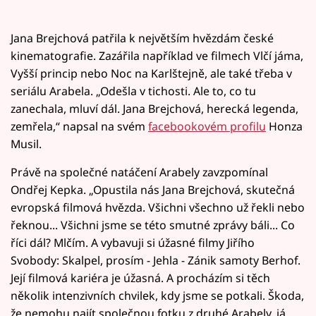
Jana Brejchová patřila k největším hvězdám české
kinematografie. Zazářila například ve filmech Vlčí jáma,
Vyšší princip nebo Noc na Karlštejně, ale také třeba v
seriálu Arabela. „Odešla v tichosti. Ale to, co tu
zanechala, mluví dál. Jana Brejchová, herecká legenda,
zemřela,“ napsal na svém
facebookovém profilu
Honza
Musil.
Právě na společné natáčení Arabely zavzpomínal
Ondřej Kepka. „Opustila nás Jana Brejchová, skutečná
evropská filmová hvězda. Všichni všechno už řekli nebo
řeknou... Všichni jsme se této smutné zprávy báli... Co
říci dál? Mlčím. A vybavuji si úžasné filmy Jiřího
Svobody: Skalpel, prosím - Jehla - Zánik samoty Berhof.
Její filmová kariéra je úžasná. A procházím si těch
několik intenzivních chvilek, kdy jsme se potkali. Škoda,
že nemohu najít společnou fotku z druhé Arabely, já