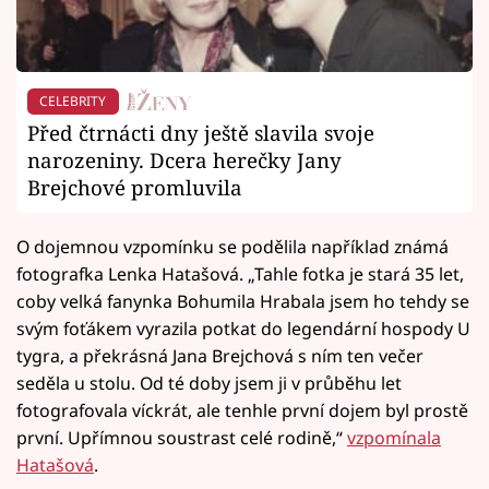
CELEBRITY
Před čtrnácti dny ještě slavila svoje
narozeniny. Dcera herečky Jany
Brejchové promluvila
O dojemnou vzpomínku se podělila například známá
fotografka Lenka Hatašová. „Tahle fotka je stará 35 let,
coby velká fanynka Bohumila Hrabala jsem ho tehdy se
svým foťákem vyrazila potkat do legendární hospody U
tygra, a překrásná Jana Brejchová s ním ten večer
seděla u stolu. Od té doby jsem ji v průběhu let
fotografovala víckrát, ale tenhle první dojem byl prostě
první. Upřímnou soustrast celé rodině,“
vzpomínala
Hatašová
.