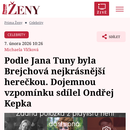
ŽIVĚ
Prima Ženy
■
Celebrity
Trendy:
Polabí
Inspekce
Prostřeno!
AYTO?
CELEBRITY
SDÍLET
Módní alarm
Zrádci
Proměny
7. února 2026 10:26
Michaela Vlčková
Podle Jana Tuny byla
Brejchová nejkrásnější
Témata
herečkou. Dojemnou
Celebrity
vzpomínku sdílel Ondřej
Kepka
Vztahy
Žádná položka z playlistu není
Seriály
dostupná.