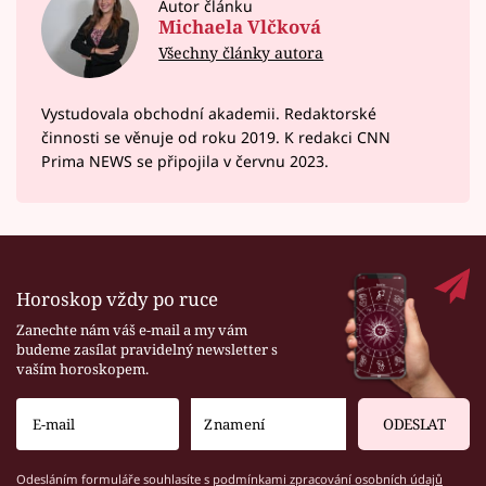
Autor článku
Michaela Vlčková
Všechny články autora
Vystudovala obchodní akademii. Redaktorské
činnosti se věnuje od roku 2019. K redakci CNN
Prima NEWS se připojila v červnu 2023.
Horoskop vždy po ruce
Zanechte nám váš e-mail a my vám
budeme zasílat pravidelný newsletter s
vaším horoskopem.
ODESLAT
Odesláním formuláře souhlasíte s
podmínkami zpracování osobních údajů