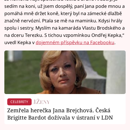
sedím na koni, už jsem dospělý, paní Jana pode mnou a
pomáhá mně držet koně, který byl na zámecké dlažbě
značně nervózní. Ptala se mě na maminku. Kdysi hrály
spolu i sestry. Myslím na kamaráda Vlastu Brodského a
na dceru Terezku. S tichou vzpomínkou Ondřej Kepka,“
uvedl Kepka v
dojemném příspěvku na Facebooku
.
CELEBRITY
Zemřela herečka Jana Brejchová. Česká
Brigitte Bardot dožívala v ústraní v LDN