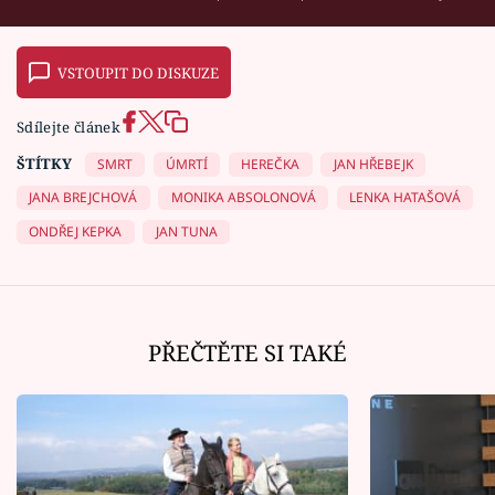
VSTOUPIT DO DISKUZE
Sdílejte článek
ŠTÍTKY
SMRT
ÚMRTÍ
HEREČKA
JAN HŘEBEJK
JANA BREJCHOVÁ
MONIKA ABSOLONOVÁ
LENKA HATAŠOVÁ
ONDŘEJ KEPKA
JAN TUNA
PŘEČTĚTE SI TAKÉ