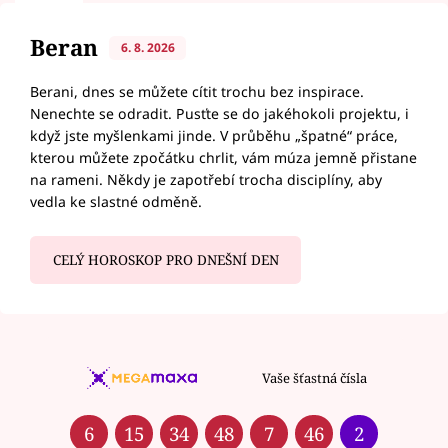
Beran
6. 8. 2026
Berani, dnes se můžete cítit trochu bez inspirace.
Nenechte se odradit. Pusťte se do jakéhokoli projektu, i
když jste myšlenkami jinde. V průběhu „špatné“ práce,
kterou můžete zpočátku chrlit, vám múza jemně přistane
na rameni. Někdy je zapotřebí trocha disciplíny, aby
vedla ke slastné odměně.
CELÝ HOROSKOP PRO DNEŠNÍ DEN
Vaše šťastná čísla
6
15
34
48
7
46
2