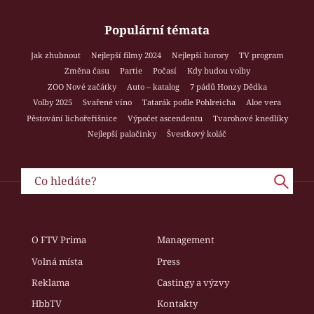
Populární témata
Jak zhubnout
Nejlepší filmy 2024
Nejlepší horory
TV program
Změna času
Partie
Počasí
Kdy budou volby
ZOO Nové začátky
Auto – katalog
7 pádů Honzy Dědka
Volby 2025
Svařené víno
Tatarák podle Pohlreicha
Aloe vera
Pěstování lichořeřišnice
Výpočet ascendentu
Tvarohové knedlíky
Nejlepší palačinky
Švestkový koláč
O FTV Prima
Management
Volná místa
Press
Reklama
Castingy a výzvy
HbbTV
Kontakty