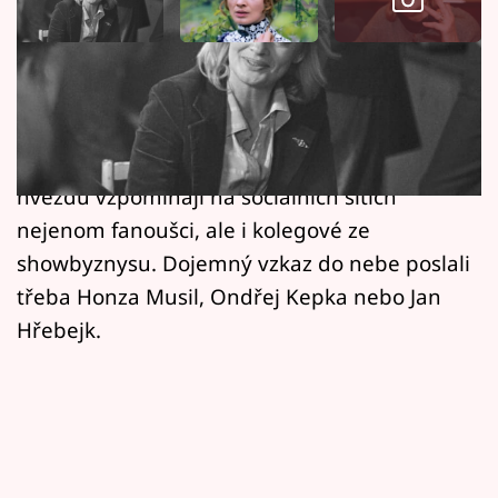
Horoskopy
Sledujte prima+
V pátek večer obletěla Česko smutná zpráva o
Filmový festival Karlovy Vary
skonu Jany Brejchové, oblíbená herečka
odešla ve věku 86 let. Na ikonickou filmovou
Pořady
hvězdu vzpomínají na sociálních sítích
Mámy sobě
nejenom fanoušci, ale i kolegové ze
showbyznysu. Dojemný vzkaz do nebe poslali
Přihlášení
třeba Honza Musil, Ondřej Kepka nebo Jan
Hřebejk.
Sledujte nás