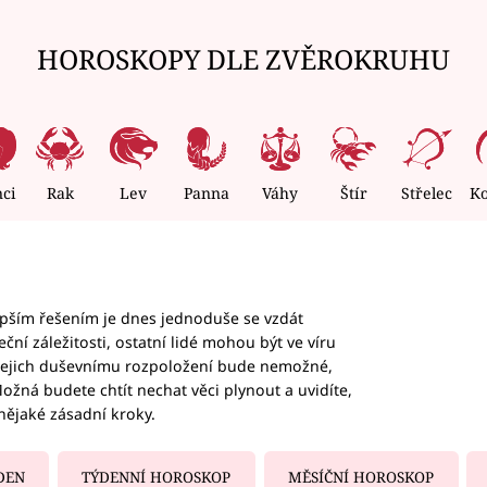
HOROSKOPY DLE ZVĚROKRUHU
nci
Rak
Lev
Panna
Váhy
Štír
Střelec
K
epším řešením je dnes jednoduše se vzdát
ční záležitosti, ostatní lidé mohou být ve víru
b jejich duševnímu rozpoložení bude nemožné,
ožná budete chtít nechat věci plynout a uvidíte,
nějaké zásadní kroky.
DEN
TÝDENNÍ HOROSKOP
MĚSÍČNÍ HOROSKOP