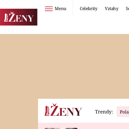
Menu
Celebrity
Vztahy
S
Seriály
Životní styl
ZOO
DIETY A HUBNUTÍ
PROSTŘENO!
CESTOVÁNÍ A
DOVOLENÁ
DUCH
ZDRAVÍ
Trendy:
Pola
Horoskopy
Video
ASTROČLÁNKY
SERIÁLY