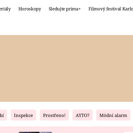
eriály
Horoskopy
Sledujte prima+
Filmový festival Karl
Celebrity
Recept
MÓDA A KRÁSA
HLAVNÍ JÍ
VZTAHY A SEX
SLADKÉ
PRIMA MAMINKA
ZDRAVÉ
bí
Inspekce
Prostřeno!
AYTO?
Módní alarm
Fresh
Living
RECEPTY
BYDLENÍ