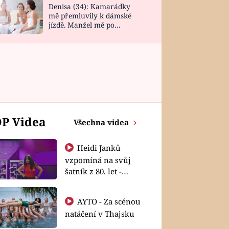
Denisa (34): Kamarádky
mě přemluvily k dámské
jízdě. Manžel mě po
návratu zaskočil
P Videa
Všechna videa
Heidi Janků
vzpomíná na svůj
šatník z 80. let -
Shopaholičky
AYTO - Za scénou
natáčení v Thajsku