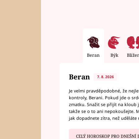
Beran
Býk
Blíže
Beran
7. 8. 2026
Je velmi pravděpodobné, že nejl
kontroly, Berani. Pokud jde o srde
zmatku. Snažit se přijít na klou
takže se o to ani nepokoušejte. M
jak dopadnete zítra, než uděláte 
CELÝ HOROSKOP PRO DNEŠNÍ 