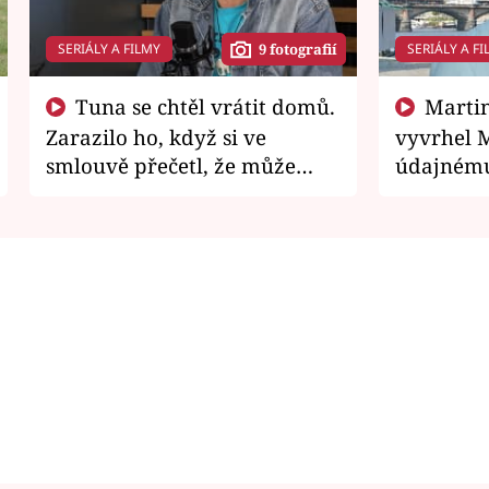
SERIÁLY A FILMY
SERIÁLY A FI
9 fotografií
Tuna se chtěl vrátit domů.
Martin Písařík jako
Zarazilo ho, když si ve
vyvrhel 
smlouvě přečetl, že může
údajnému
zemřít
je v nemil