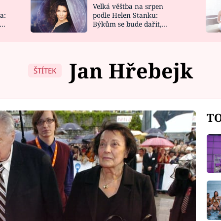
Velká věštba na srpen
NOVINKY
ZAHRADA
a:
podle Helen Stanku:
y
Býkům se bude dařit,
VIDEORECEPTY
DESIGN
Vodnáře čeká jízda
Jan Hřebejk
ŠTÍTEK
TO