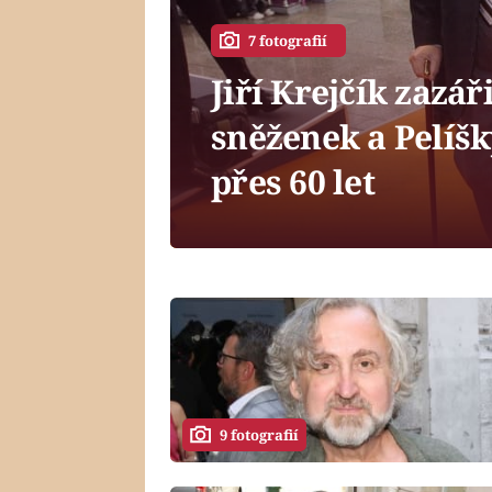
7 fotografií
Jiří Krejčík zazář
sněženek a Pelíšk
přes 60 let
9 fotografií