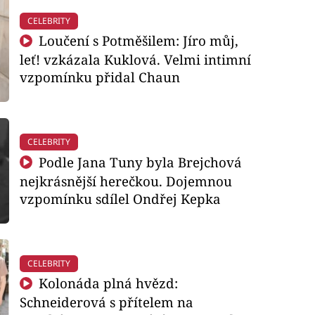
CELEBRITY
Loučení s Potměšilem: Jíro můj,
leť! vzkázala Kuklová. Velmi intimní
vzpomínku přidal Chaun
CELEBRITY
Podle Jana Tuny byla Brejchová
nejkrásnější herečkou. Dojemnou
vzpomínku sdílel Ondřej Kepka
CELEBRITY
Kolonáda plná hvězd:
Schneiderová s přítelem na