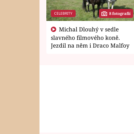
CELEBRITY
8 fotografií
Michal Dlouhý v sedle
slavného filmového koně.
Jezdil na něm i Draco Malfoy