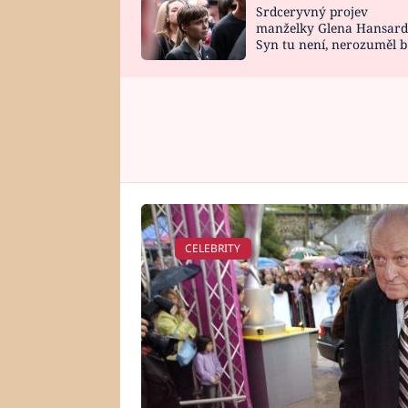
Srdceryvný projev
SNÁŘ
CELEBRITY
manželky Glena Hansard
Syn tu není, nerozuměl b
HOROSKOP NA
VAŘENÍ
tomu, vysvětlila
ROK 2023
CELEBRITY