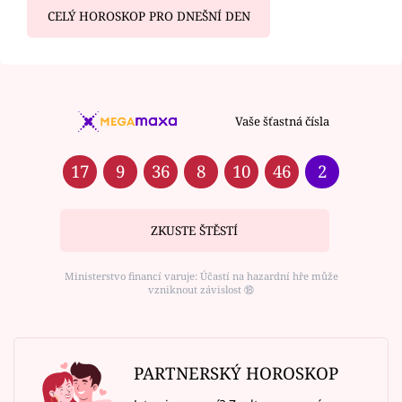
CELÝ HOROSKOP PRO DNEŠNÍ DEN
Vaše šťastná čísla
17
9
36
8
10
46
2
ZKUSTE ŠTĚSTÍ
Ministerstvo financí varuje: Účastí na hazardní hře může
vzniknout závislost ⑱
PARTNERSKÝ HOROSKOP