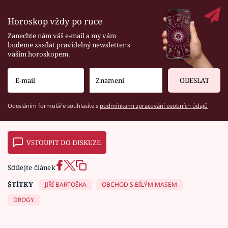
Horoskop vždy po ruce
Zanechte nám váš e-mail a my vám
budeme zasílat pravidelný newsletter s
vaším horoskopem.
ODESLAT
Odesláním formuláře souhlasíte s
podmínkami zpracování osobních údajů
VSTOUPIT DO DISKUZE
Sdílejte článek
ŠTÍTKY
JIŘÍ BARTOŠKA
OBCHOD S BÍLÝM MASEM
DROGY