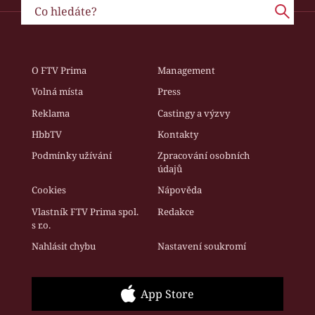
O FTV Prima
Management
Volná místa
Press
Reklama
Castingy a výzvy
HbbTV
Kontakty
Podmínky užívání
Zpracování osobních
údajů
Cookies
Nápověda
Vlastník FTV Prima spol.
Redakce
s r.o.
Nahlásit chybu
Nastavení soukromí
App Store