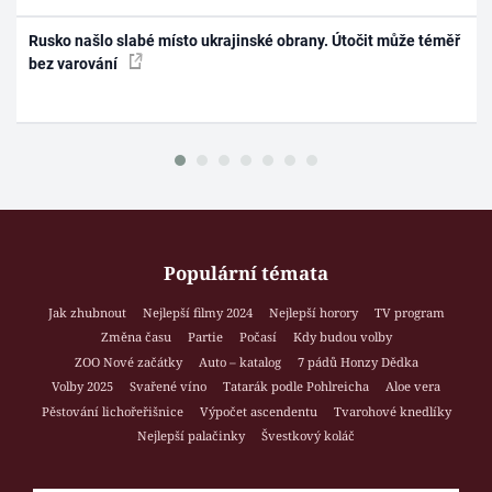
Rusko našlo slabé místo ukrajinské obrany. Útočit může téměř
bez varování
Populární témata
Jak zhubnout
Nejlepší filmy 2024
Nejlepší horory
TV program
Změna času
Partie
Počasí
Kdy budou volby
ZOO Nové začátky
Auto – katalog
7 pádů Honzy Dědka
Volby 2025
Svařené víno
Tatarák podle Pohlreicha
Aloe vera
Pěstování lichořeřišnice
Výpočet ascendentu
Tvarohové knedlíky
Nejlepší palačinky
Švestkový koláč