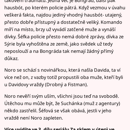
takovém traumatu. Jedna věc je Bongrád, další pak
hausbót, po kterém policie pátrá. Když vezmou v úvahu
veškerá fakta, najdou jediný vhodný hausbót- utajený,
přesto dobře přístupný a dostatečně veliký. Komando
míří na místo, brzy už vyvádí zatčené muže a vynáší
dívky. Šéfka policie přesto nemá dobré zprávy, dívka ze
Sýrie byla vyhoštěna ze země, jako svědek už tedy
neposlouží a na Bongráda tak nemají žádný přímý
důkaz.
Noro se schází s novinářkou, která našla Davida, ta ví
více než on, z vazby totiž propustili oba muže, kteří byli
u Davidovy vraždy (Drobný a Fistman).
Noro nevěří svým uším, všichni jsou teď na svobodě.
Útěchou mu může být, že Suchánka (muž z agentury)
někdo zastřelil. Šéfová se však obává, jestli v jeho
vraždě není Noro zapleten.
Více uvidíte ve 3. dílu seriálu Za sklem v úterý ve