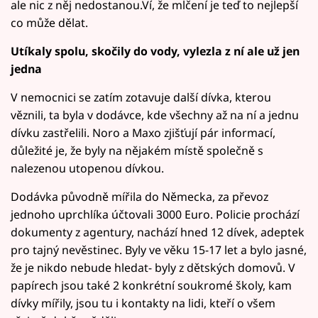
ale nic z něj nedostanou.Ví, že mlčení je teď to nejlepší
co může dělat.
Utíkaly spolu, skočily do vody, vylezla z ní ale už jen
jedna
V nemocnici se zatím zotavuje další dívka, kterou
věznili, ta byla v dodávce, kde všechny až na ní a jednu
dívku zastřelili. Noro a Maxo zjišťují pár informací,
důležité je, že byly na nějakém místě společně s
nalezenou utopenou dívkou.
Dodávka původně mířila do Německa, za převoz
jednoho uprchlíka účtovali 3000 Euro. Policie prochází
dokumenty z agentury, nachází hned 12 dívek, adeptek
pro tajný nevěstinec. Byly ve věku 15-17 let a bylo jasné,
že je nikdo nebude hledat- byly z dětských domovů. V
papírech jsou také 2 konkrétní soukromé školy, kam
dívky mířily, jsou tu i kontakty na lidi, kteří o všem