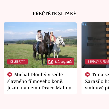
PŘEČTĚTE SI TAKÉ
CELEBRITY
SERIÁLY A FIL
8 fotografií
Michal Dlouhý v sedle
Tuna se chtěl vrátit domů.
slavného filmového koně.
Zarazilo ho
Jezdil na něm i Draco Malfoy
smlouvě př
zemřít