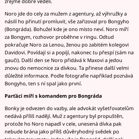
zřejmě dobře věděli.
Noro jde do cely za mužem z agentury, až výhružky a
násilí ho přinutí promluvit, vše zařizoval pro Bongyho
(Bongráda). Bohužel kde je ono místo neví. Noro míří
za Bongym, rozhovor proběhne v ringu. Odtud
pokračuje Noro za Lenou, ženou po zabitém kolegovi
Davidovi. Povídají si a popíjí, nakonec tu přespí (sám na
gauči). Další den se Noro přidává k Maxovi a jedou
znovu do nemocnice za dívkou. Ta přinese další velmi
důležité informace. Podle fotografie například poznává
Bongyho, ten s ní spal jako první.
Parťáci míří s komandem pro Bongráda
Bonky je odvezen do vazby, ale advokát vyšetřovatelům
nedává příliš nadějí. Muž z agentury byl propuštěn,
protože ho Noro napadl v cele, unesená dívka pak
nebude brána jako příliš důvěryhodný svědek po