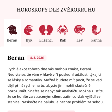
HOROSKOPY DLE ZVĚROKRUHU
Beran
Býk
Blíženci
Rak
Lev
Panna
V
Beran
8. 8. 2026
Rychlé akce tohoto dne vás mohou zmást, Berani.
Nedivte se, že vám v hlavě víří poslední události týkající
se lásky a romantiky. Možná budete mít pocit, že se věci
dějí příliš rychle na to, abyste jim mohli skutečně
porozumět. Snažte se nebýt tak analytičtí. Možná zjistíte,
že se honíte za ztraceným cílem, zatímco vlak vyjíždí ze
stanice. Naskočte na palubu a nechte problém za sebou.