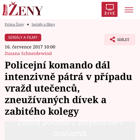
ŽIVĚ
Prima Ženy
■
Seriály a filmy
Trendy:
Polabí
Inspekce
Prostřeno!
AYTO?
SERIÁLY A FILMY
SDÍLET
Módní alarm
Zrádci
Proměny
16. července 2017 10:00
Zuzana Schneidewind
Policejní komando dál
intenzivně pátrá v případu
Témata
vražd utečenců,
Celebrity
zneužívaných dívek a
zabitého kolegy
Vztahy
Žádná položka z playlistu není
Seriály
Nechutný byznys obchodníků s bílým masem
dostupná.