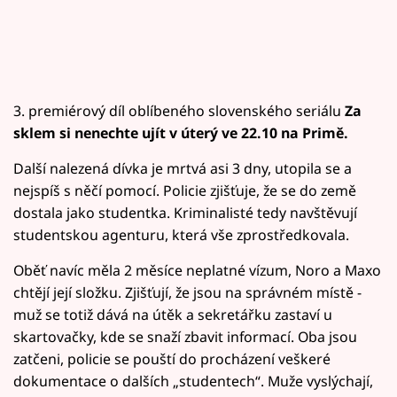
3. premiérový díl oblíbeného slovenského seriálu
Za
sklem si nenechte ujít v úterý ve 22.10 na Primě.
Další nalezená dívka je mrtvá asi 3 dny, utopila se a
nejspíš s něčí pomocí. Policie zjišťuje, že se do země
dostala jako studentka. Kriminalisté tedy navštěvují
studentskou agenturu, která vše zprostředkovala.
Oběť navíc měla 2 měsíce neplatné vízum, Noro a Maxo
chtějí její složku. Zjišťují, že jsou na správném místě -
muž se totiž dává na útěk a sekretářku zastaví u
skartovačky, kde se snaží zbavit informací. Oba jsou
zatčeni, policie se pouští do procházení veškeré
dokumentace o dalších „studentech“. Muže vyslýchají,