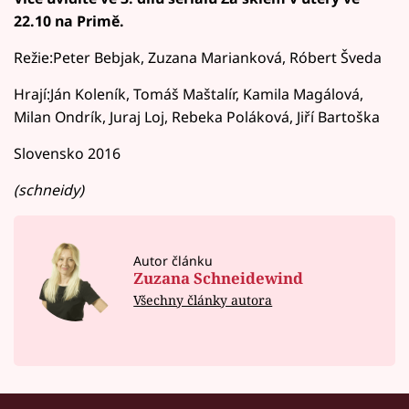
22.10 na Primě.
Režie:Peter Bebjak, Zuzana Marianková, Róbert Šveda
Hrají:Ján Koleník, Tomáš Maštalír, Kamila Magálová,
Milan Ondrík, Juraj Loj, Rebeka Poláková, Jiří Bartoška
Slovensko 2016
(schneidy)
Autor článku
Zuzana Schneidewind
Všechny články autora