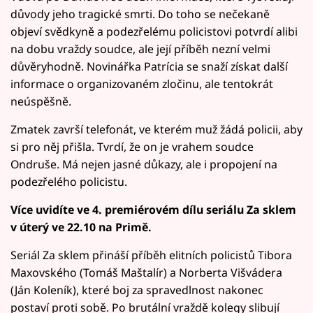
důvody jeho tragické smrti. Do toho se nečekaně
objeví svědkyně a podezřelému policistovi potvrdí alibi
na dobu vraždy soudce, ale její příběh nezní velmi
důvěryhodně. Novinářka Patrícia se snaží získat další
informace o organizovaném zločinu, ale tentokrát
neúspěšně.
Zmatek završí telefonát, ve kterém muž žádá policii, aby
si pro něj přišla. Tvrdí, že on je vrahem soudce
Ondruše. Má nejen jasné důkazy, ale i propojení na
podezřelého policistu.
Více uvidíte ve 4. premiérovém dílu seriálu Za sklem
v úterý ve 22.10 na Primě.
Seriál Za sklem přináší příběh elitních policistů Tibora
Maxovského (Tomáš Maštalír) a Norberta Višvádera
(Ján Koleník), které boj za spravedlnost nakonec
postaví proti sobě. Po brutální vraždě kolegy slibují