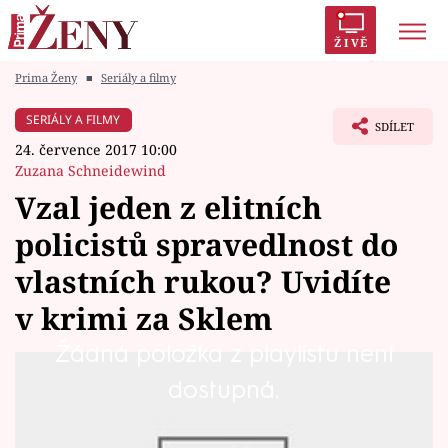
ŽIVĚ
Prima Ženy
■
Seriály a filmy
Trendy:
Polabí
Inspekce
Prostřeno!
AYTO?
SERIÁLY A FILMY
SDÍLET
Módní alarm
Zrádci
Proměny
24. července 2017 10:00
Zuzana Schneidewind
Vzal jeden z elitních
policistů spravedlnost do
Témata
vlastních rukou? Uvidíte
Celebrity
v krimi za Sklem
Žádná položka z playlistu není
Vztahy
Vrahy propustil jejich soudce Ondruš na
dostupná.
Seriály
svobodu. Krátce nato umírá. Nikdo nevěří, že
jeho smrt je náhodná. Podezření z vraždy