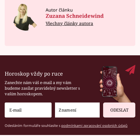
Autor článku
Zuzana Schneidewind
Všechny články autora
Horoskop vždy po ruce
Zanechte nám váš e-mail a my vám
budeme zasílat pravidelný newsletter s
vaším horoskopem.
ODESLAT
Odesláním formuláře souhlasíte s
podmínkami zpracování osobních údajů