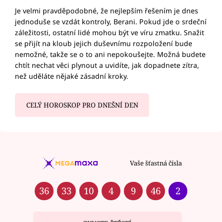
Je velmi pravděpodobné, že nejlepším řešením je dnes
jednoduše se vzdát kontroly, Berani. Pokud jde o srdeční
záležitosti, ostatní lidé mohou být ve víru zmatku. Snažit
se přijít na kloub jejich duševnímu rozpoložení bude
nemožné, takže se o to ani nepokoušejte. Možná budete
chtít nechat věci plynout a uvidíte, jak dopadnete zítra,
než uděláte nějaké zásadní kroky.
CELÝ HOROSKOP PRO DNEŠNÍ DEN
Vaše šťastná čísla
36
33
10
4
9
46
2