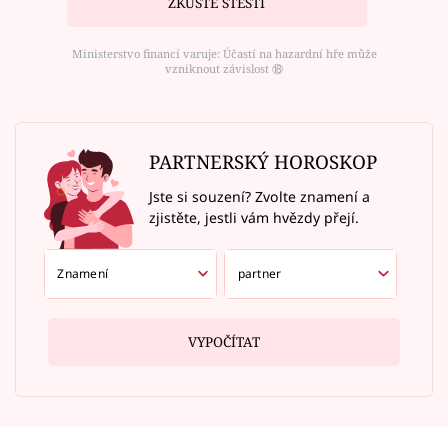
ZKUSTE ŠTĚSTÍ
Ministerstvo financí varuje: Účastí na hazardní hře může
vzniknout závislost ⑱
PARTNERSKÝ HOROSKOP
Jste si souzení? Zvolte znamení a
zjistěte, jestli vám hvězdy přejí.
VYPOČÍTAT