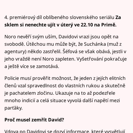
4. premiérový díl oblíbeného slovenského seriálu
Za
sklem si nenechte ujít v úterý ve 22.10 na Primě.
Noro nevěří svým uším, Davidovi vrazi jsou opět na
svobodě. Útěchou mu může být, že Suchánka (muž z
agentury) někdo zastřelil. Šéfová se však obává, jestli v
jeho vraždě není Noro zapleten. Vyšetřování pokračuje
a ještě více se zamotává.
Policie musí prověřit možnost, že jeden z jejích elitních
členů vzal spravedlnost do vlastních rukou a skutečně
je pachatelem zločinu. Ukazuje na to až podezřele
mnoho indicií a celá situace vyvolá další napětí mezi
parťáky.
Proč musel zemřít David?
Vdova po Davidovi se dozví informace, které vysvětlují