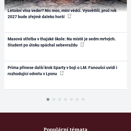
Letošní vlna veder? Nic moc, míní vědci. Vysvětlili, proč rok
2027 bude zřejmě daleko horší
Masová střelba v thajské škole: Na místě je sedm mrtvých.
Student po útoku spáchal sebevraždu
Prima přinese další krok Sparty v boji o LM. Fanoušci uvidí i
rozhodující odvetu v Lyonu
Populární témata