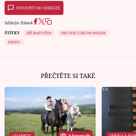
VSTOUPIT DO DISKUZE
Sdílejte článek
ŠTÍTKY
JIŘÍ BARTOŠKA
OBCHOD S BÍLÝM MASEM
DROGY
PŘEČTĚTE SI TAKÉ
CELEBRITY
SERIÁLY A FIL
8 fotografií