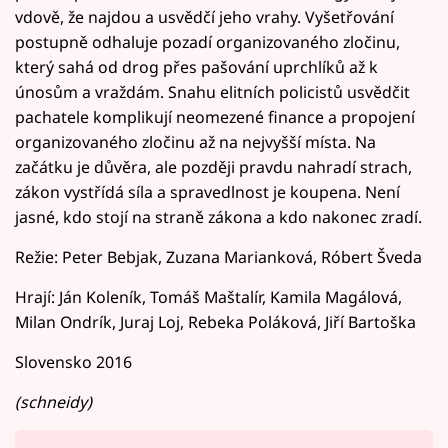
vdově, že najdou a usvědčí jeho vrahy. Vyšetřování
postupně odhaluje pozadí organizovaného zločinu,
který sahá od drog přes pašování uprchlíků až k
únosům a vraždám. Snahu elitních policistů usvědčit
pachatele komplikují neomezené finance a propojení
organizovaného zločinu až na nejvyšší místa. Na
začátku je důvěra, ale později pravdu nahradí strach,
zákon vystřídá síla a spravedlnost je koupena. Není
jasné, kdo stojí na straně zákona a kdo nakonec zradí.
Režie: Peter Bebjak, Zuzana Marianková, Róbert Šveda
Hrají: Ján Koleník, Tomáš Maštalír, Kamila Magálová,
Milan Ondrík, Juraj Loj, Rebeka Poláková, Jiří Bartoška
Slovensko 2016
(schneidy)