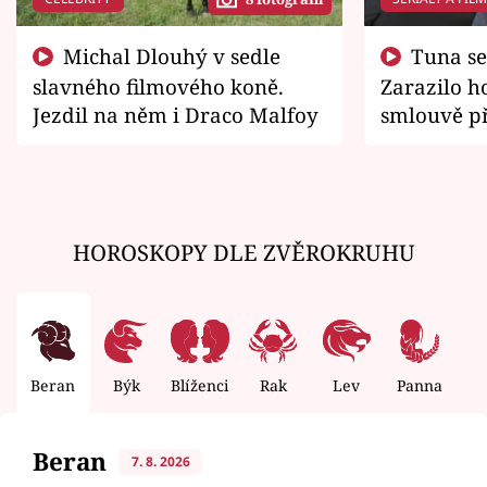
Michal Dlouhý v sedle
Tuna se chtěl vrátit domů.
slavného filmového koně.
Zarazilo ho
Jezdil na něm i Draco Malfoy
smlouvě př
zemřít
HOROSKOPY DLE ZVĚROKRUHU
Beran
Býk
Blíženci
Rak
Lev
Panna
V
Beran
7. 8. 2026