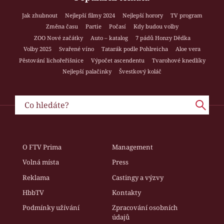
Jak zhubnout
Nejlepší filmy 2024
Nejlepší horory
TV program
Změna času
Partie
Počasí
Kdy budou volby
ZOO Nové začátky
Auto – katalog
7 pádů Honzy Dědka
Volby 2025
Svařené víno
Tatarák podle Pohlreicha
Aloe vera
Pěstování lichořeřišnice
Výpočet ascendentu
Tvarohové knedlíky
Nejlepší palačinky
Švestkový koláč
O FTV Prima
Management
Volná místa
Press
Reklama
Castingy a výzvy
HbbTV
Kontakty
Podmínky užívání
Zpracování osobních
údajů