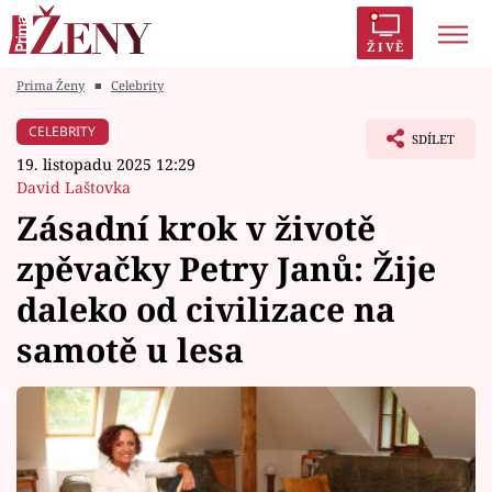
ŽIVĚ
Prima Ženy
■
Celebrity
Trendy:
Polabí
Inspekce
Prostřeno!
AYTO?
CELEBRITY
SDÍLET
Módní alarm
Zrádci
Proměny
19. listopadu 2025 12:29
David Laštovka
Zásadní krok v životě
zpěvačky Petry Janů: Žije
Témata
daleko od civilizace na
Celebrity
samotě u lesa
Vztahy
Seriály