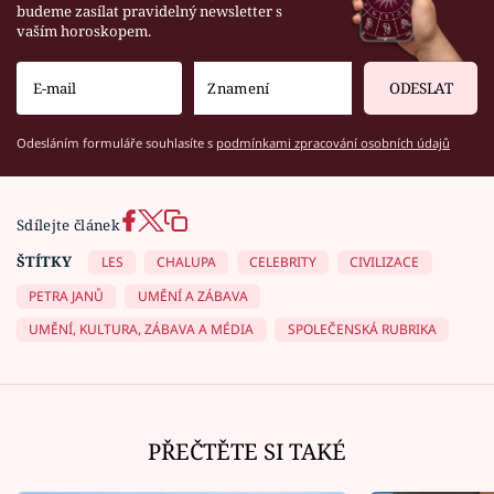
budeme zasílat pravidelný newsletter s
vaším horoskopem.
ODESLAT
Odesláním formuláře souhlasíte s
podmínkami zpracování osobních údajů
Sdílejte článek
ŠTÍTKY
LES
CHALUPA
CELEBRITY
CIVILIZACE
PETRA JANŮ
UMĚNÍ A ZÁBAVA
UMĚNÍ, KULTURA, ZÁBAVA A MÉDIA
SPOLEČENSKÁ RUBRIKA
PŘEČTĚTE SI TAKÉ