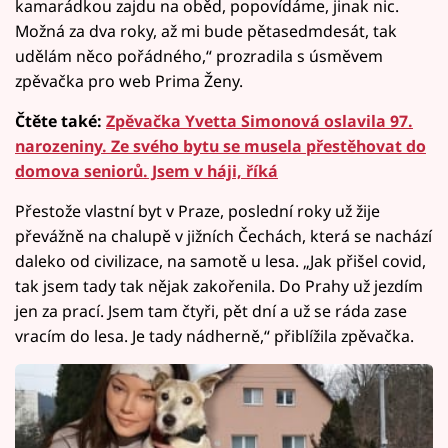
kamarádkou zajdu na oběd, popovídáme, jinak nic.
Možná za dva roky, až mi bude pětasedmdesát, tak
udělám něco pořádného,“ prozradila s úsměvem
zpěvačka pro web Prima Ženy.
Čtěte také:
Zpěvačka Yvetta Simonová oslavila 97.
narozeniny. Ze svého bytu se musela přestěhovat do
domova seniorů. Jsem v háji, říká
Přestože vlastní byt v Praze, poslední roky už žije
převážně na chalupě v jižních Čechách, která se nachází
daleko od civilizace, na samotě u lesa. „Jak přišel covid,
tak jsem tady tak nějak zakořenila. Do Prahy už jezdím
jen za prací. Jsem tam čtyři, pět dní a už se ráda zase
vracím do lesa. Je tady nádherně,“ přiblížila zpěvačka.