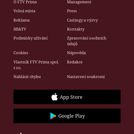
O FTV Prima
Management
Volná místa
Press
Reklama
Castingy a výzvy
HbbTV
Kontakty
Podmínky užívání
Zpracování osobních
údajů
Cookies
Nápověda
Vlastník FTV Prima spol.
Redakce
s r.o.
Nahlásit chybu
Nastavení soukromí
App Store
Google Play