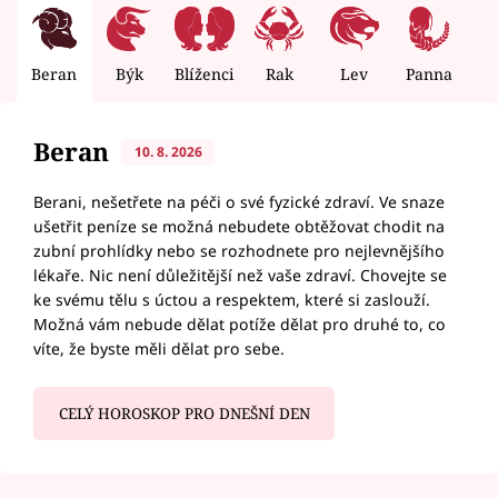
Beran
Býk
Blíženci
Rak
Lev
Panna
V
Beran
10. 8. 2026
Berani, nešetřete na péči o své fyzické zdraví. Ve snaze
ušetřit peníze se možná nebudete obtěžovat chodit na
zubní prohlídky nebo se rozhodnete pro nejlevnějšího
lékaře. Nic není důležitější než vaše zdraví. Chovejte se
ke svému tělu s úctou a respektem, které si zaslouží.
Možná vám nebude dělat potíže dělat pro druhé to, co
víte, že byste měli dělat pro sebe.
CELÝ HOROSKOP PRO DNEŠNÍ DEN