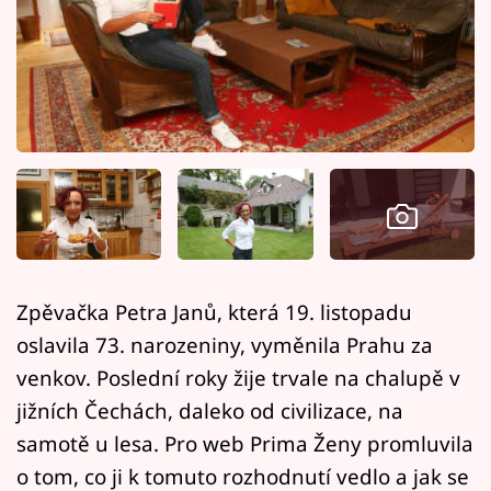
Horoskopy
Sledujte prima+
Filmový festival Karlovy Vary
Pořady
Mámy sobě
Přihlášení
Zpěvačka Petra Janů, která 19. listopadu
oslavila 73. narozeniny, vyměnila Prahu za
Sledujte nás
venkov. Poslední roky žije trvale na chalupě v
jižních Čechách, daleko od civilizace, na
samotě u lesa. Pro web Prima Ženy promluvila
o tom, co ji k tomuto rozhodnutí vedlo a jak se