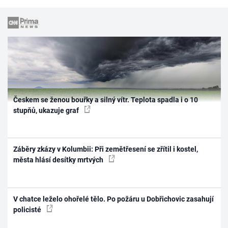
Českem se ženou bouřky a silný vítr. Teplota spadla i o 10
stupňů, ukazuje graf
Záběry zkázy v Kolumbii: Při zemětřesení se zřítil i kostel,
města hlásí desítky mrtvých
V chatce leželo ohořelé tělo. Po požáru u Dobřichovic zasahují
policisté