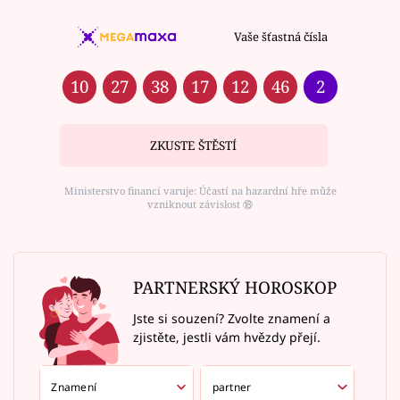
Vaše šťastná čísla
10
27
38
17
12
46
2
ZKUSTE ŠTĚSTÍ
Ministerstvo financí varuje: Účastí na hazardní hře může
vzniknout závislost ⑱
PARTNERSKÝ HOROSKOP
Jste si souzení? Zvolte znamení a
zjistěte, jestli vám hvězdy přejí.