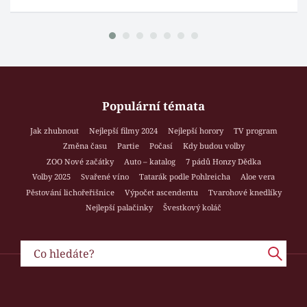
Populární témata
Jak zhubnout
Nejlepší filmy 2024
Nejlepší horory
TV program
Změna času
Partie
Počasí
Kdy budou volby
ZOO Nové začátky
Auto – katalog
7 pádů Honzy Dědka
Volby 2025
Svařené víno
Tatarák podle Pohlreicha
Aloe vera
Pěstování lichořeřišnice
Výpočet ascendentu
Tvarohové knedlíky
Nejlepší palačinky
Švestkový koláč