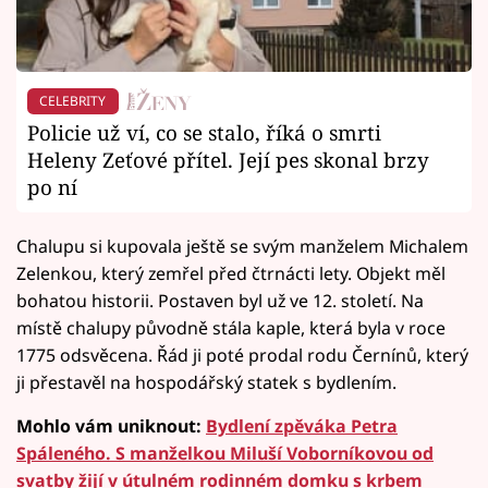
CELEBRITY
Policie už ví, co se stalo, říká o smrti
Heleny Zeťové přítel. Její pes skonal brzy
po ní
Chalupu si kupovala ještě se svým manželem Michalem
Zelenkou, který zemřel před čtrnácti lety. Objekt měl
bohatou historii. Postaven byl už ve 12. století. Na
místě chalupy původně stála kaple, která byla v roce
1775 odsvěcena. Řád ji poté prodal rodu Černínů, který
ji přestavěl na hospodářský statek s bydlením.
Mohlo vám uniknout:
Bydlení zpěváka Petra
Spáleného. S manželkou Miluší Voborníkovou od
svatby žijí v útulném rodinném domku s krbem