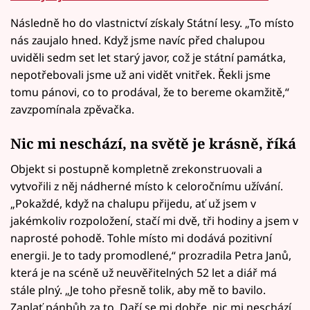
Následně ho do vlastnictví získaly Státní lesy. „To místo
nás zaujalo hned. Když jsme navíc před chalupou
uviděli sedm set let starý javor, což je státní památka,
nepotřebovali jsme už ani vidět vnitřek. Řekli jsme
tomu pánovi, co to prodával, že to bereme okamžitě,“
zavzpomínala zpěvačka.
Nic mi neschází, na světě je krásně, říká
Objekt si postupně kompletně zrekonstruovali a
vytvořili z něj nádherné místo k celoročnímu užívání.
„Pokaždé, když na chalupu přijedu, ať už jsem v
jakémkoliv rozpoložení, stačí mi dvě, tři hodiny a jsem v
naprosté pohodě. Tohle místo mi dodává pozitivní
energii. Je to tady promodlené,“ prozradila Petra Janů,
která je na scéně už neuvěřitelných 52 let a diář má
stále plný. „Je toho přesně tolik, aby mě to bavilo.
Zaplať pánbůh za to. Daří se mi dobře, nic mi neschází,