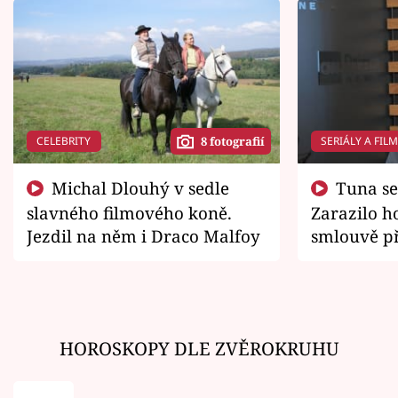
CELEBRITY
SERIÁLY A FIL
8 fotografií
Michal Dlouhý v sedle
Tuna se chtěl vrátit domů.
slavného filmového koně.
Zarazilo ho
Jezdil na něm i Draco Malfoy
smlouvě př
zemřít
HOROSKOPY DLE ZVĚROKRUHU