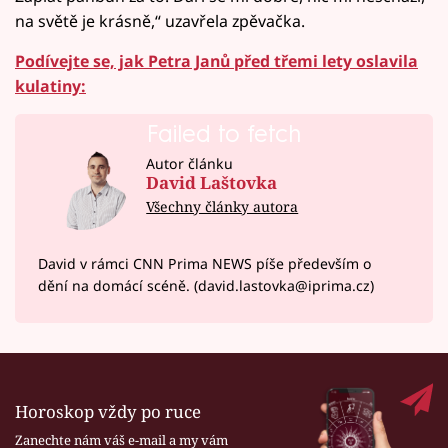
na světě je krásně,“ uzavřela zpěvačka.
Podívejte se, jak Petra Janů před třemi lety oslavila
kulatiny:
Failed to fetch
Autor článku
David Laštovka
Všechny články autora
David v rámci CNN Prima NEWS píše především o
dění na domácí scéně. (david.lastovka@iprima.cz)
Horoskop vždy po ruce
Zanechte nám váš e-mail a my vám