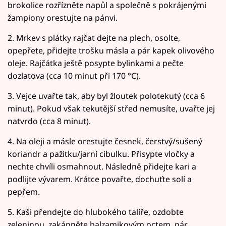
brokolice rozřízněte napůl a společně s pokrájenými
žampiony orestujte na pánvi.
2. Mrkev s plátky rajčat dejte na plech, osolte,
opepřete, přidejte trošku másla a pár kapek olivového
oleje. Rajčátka ještě posypte bylinkami a pečte
dozlatova (cca 10 minut při 170 °C).
3. Vejce uvařte tak, aby byl žloutek polotekutý (cca 6
minut). Pokud však tekutější střed nemusíte, uvařte jej
natvrdo (cca 8 minut).
4. Na oleji a másle orestujte česnek, čerstvý/sušený
koriandr a pažitku/jarní cibulku. Přisypte vločky a
nechte chvíli osmahnout. Následně přidejte kari a
podlijte vývarem. Krátce povařte, dochuťte solí a
pepřem.
5. Kaši přendejte do hlubokého talíře, ozdobte
zeleninou, zakápněte balzamikovým octem, pár