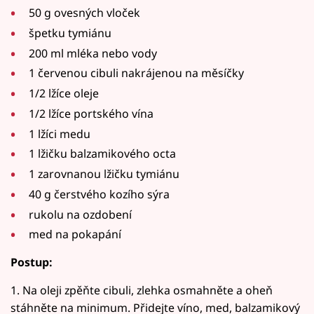
50 g ovesných vloček
špetku tymiánu
200 ml mléka nebo vody
1 červenou cibuli nakrájenou na měsíčky
1/2 lžíce oleje
1/2 lžíce portského vína
1 lžíci medu
1 lžičku balzamikového octa
1 zarovnanou lžičku tymiánu
40 g čerstvého kozího sýra
rukolu na ozdobení
med na pokapání
Postup:
1. Na oleji zpěňte cibuli, zlehka osmahněte a oheň
stáhněte na minimum. Přidejte víno, med, balzamikový