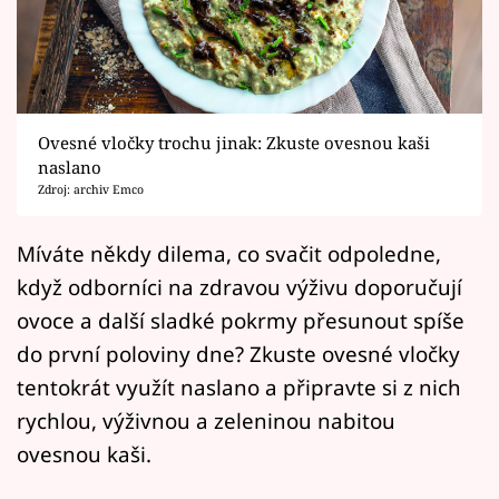
Horoskopy
Sledujte prima+
Filmový festival Karlovy Vary
Ovesné vločky trochu jinak: Zkuste ovesnou kaši
Pořady
naslano
Zdroj: archiv Emco
Mámy sobě
Míváte někdy dilema, co svačit odpoledne,
když odborníci na zdravou výživu doporučují
Přihlášení
ovoce a další sladké pokrmy přesunout spíše
do první poloviny dne? Zkuste ovesné vločky
Sledujte nás
tentokrát využít naslano a připravte si z nich
rychlou, výživnou a zeleninou nabitou
ovesnou kaši.