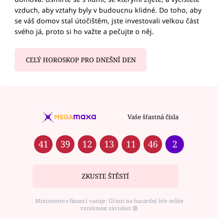
vzduch, aby vztahy byly v budoucnu klidné. Do toho, aby
se váš domov stal útočištěm, jste investovali velkou část
svého já, proto si ho važte a pečujte o něj.
CELÝ HOROSKOP PRO DNEŠNÍ DEN
Vaše šťastná čísla
41
39
12
13
11
46
2
ZKUSTE ŠTĚSTÍ
Ministerstvo financí varuje: Účastí na hazardní hře může
vzniknout závislost ⑱