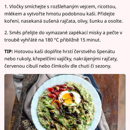
1. Vločky smíchejte s rozšlehaným vejcem, ricottou,
mlékem a vytvořte hmotu podobnou kaši. Přidejte
koření, nasekaná sušená rajčata, olivy, šunku a osolte.
2. Směs přelijte do vymazané zapékací misky a pečte v
troubě vyhřáté na 180 °C přibližně 15 minut.
TIP:
Hotovou kaši doplňte hrstí čerstvého špenátu
nebo rukoly, křepelčími vajíčky, nakrájenými rajčaty,
červenou cibulí nebo čímkoliv dle chuti či sezony.