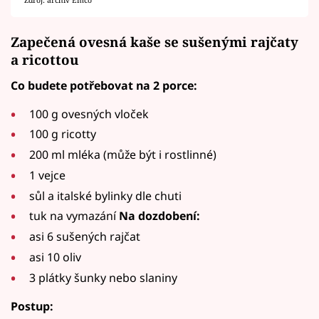
Zapečená ovesná kaše se sušenými rajčaty
a ricottou
Co budete potřebovat na 2 porce:
100 g ovesných vloček
100 g ricotty
200 ml mléka (může být i rostlinné)
1 vejce
sůl a italské bylinky dle chuti
tuk na vymazání
Na dozdobení:
asi 6 sušených rajčat
asi 10 oliv
3 plátky šunky nebo slaniny
Postup: