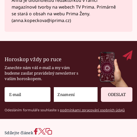
Anna je dlouholetou redaktorkou v rámci
magazínové tvorby na webech TV Prima. Primárně
se stará o obsah na webu Prima Ženy.
(anna.kopeckova@iprima.cz)
Horoskop vždy po ruce
Zanechte nám váš e-mail a my vám
budeme zasílat pravidelný newsletter s
vaším horoskopem.
ODESLAT
Odesláním formuláře souhlasíte s
podmínkami zpracování osobních údajů
Sdílejte článek