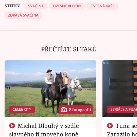
ŠTÍTKY
SVAČINA
OVESNÉ VLOČKY
OVESNÁ KAŠE
ZDRAVÁ SVAČINA
PŘEČTĚTE SI TAKÉ
CELEBRITY
SERIÁLY A FIL
8 fotografií
Michal Dlouhý v sedle
Tuna se chtěl vrátit domů.
slavného filmového koně.
Zarazilo ho