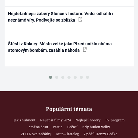
Nejdetailnější záběry Slunce v historii: Vědci odhalili i
neznámé víry. Podívejte se zblízka
Štěstí z Kokury: Město velké jako Plzeň uniklo oběma
atomovým bombám, zasáhla náhoda
Populární témata
Jak zhubnout
Nejlepší filmy 2024
Nejlepší horory
TV program
Změna času
Partie
Počasí
Kdy budou volby
ZOO Nové začátky
Auto – katalog
7 pádů Honzy Dědka