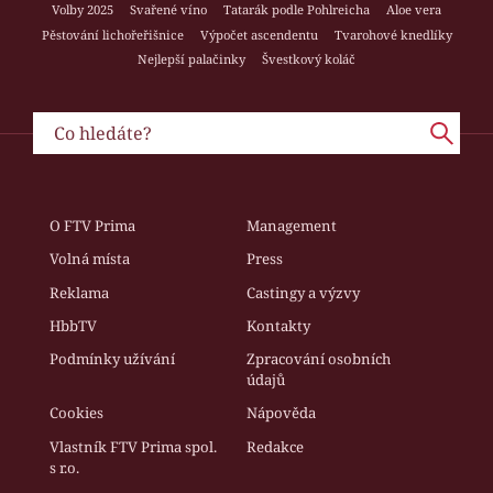
Volby 2025
Svařené víno
Tatarák podle Pohlreicha
Aloe vera
Pěstování lichořeřišnice
Výpočet ascendentu
Tvarohové knedlíky
Nejlepší palačinky
Švestkový koláč
O FTV Prima
Management
Volná místa
Press
Reklama
Castingy a výzvy
HbbTV
Kontakty
Podmínky užívání
Zpracování osobních
údajů
Cookies
Nápověda
Vlastník FTV Prima spol.
Redakce
s r.o.