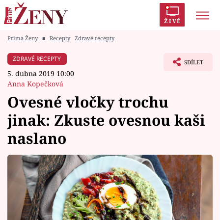
ŽIVĚ
Prima Ženy
■
Recepty
Zdravé recepty
Trendy:
Polabí
Inspekce
Prostřeno!
AYTO?
ZDRAVÉ RECEPTY
SDÍLET
Módní alarm
Zrádci
Proměny
5. dubna 2019 10:00
Anna Kopečková
Ovesné vločky trochu
jinak: Zkuste ovesnou kaši
Témata
naslano
Celebrity
Vztahy
Seriály