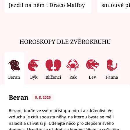
Jezdil na něm i Draco Malfoy
smlouvě př
zemřít
HOROSKOPY DLE ZVĚROKRUHU
Beran
Býk
Blíženci
Rak
Lev
Panna
V
Beran
9. 8. 2026
Berani, buďte ve svém přístupu mírní a zdrženliví. Ve
vzduchu je cítit spousta něhy, na kterou byste se měli
naladit a užívat si ji. Udělejte něco pro zlepšení svého
domova. Usmiřte se s lidmi, se kterými žijete, a vyčistěte