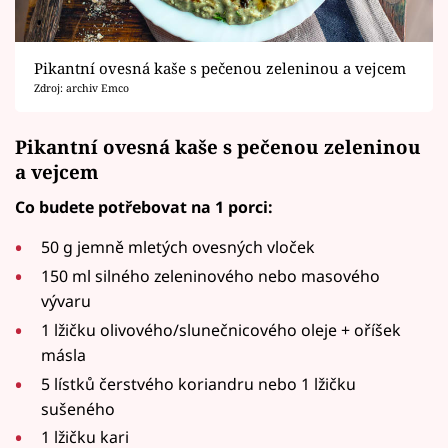
Pikantní ovesná kaše s pečenou zeleninou a vejcem
Zdroj: archiv Emco
Pikantní ovesná kaše s pečenou zeleninou
a vejcem
Co budete potřebovat na 1 porci:
50 g jemně mletých ovesných vloček
150 ml silného zeleninového nebo masového
vývaru
1 lžičku olivového/slunečnicového oleje + oříšek
másla
5 lístků čerstvého koriandru nebo 1 lžičku
sušeného
1 lžičku kari