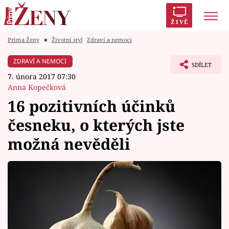
ŽIVĚ
Prima Ženy
■
Životní styl
Zdraví a nemoci
Trendy:
Polabí
Inspekce
Prostřeno!
AYTO?
ZDRAVÍ A NEMOCI
SDÍLET
Módní alarm
Zrádci
Proměny
7. února 2017 07:30
Anna Kopečková
16 pozitivních účinků
česneku, o kterých jste
Témata
možná nevěděli
Celebrity
Vztahy
Seriály