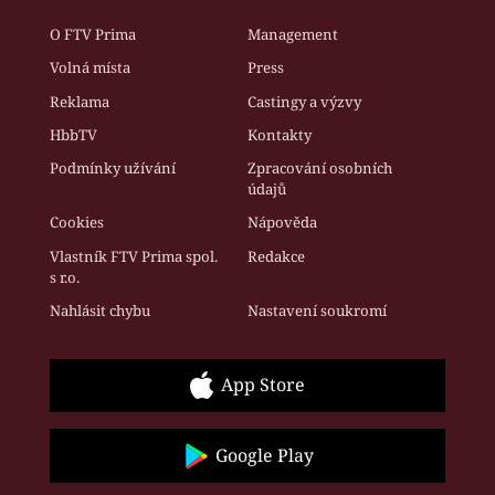
O FTV Prima
Management
Volná místa
Press
Reklama
Castingy a výzvy
HbbTV
Kontakty
Podmínky užívání
Zpracování osobních
údajů
Cookies
Nápověda
Vlastník FTV Prima spol.
Redakce
s r.o.
Nahlásit chybu
Nastavení soukromí
App Store
Google Play