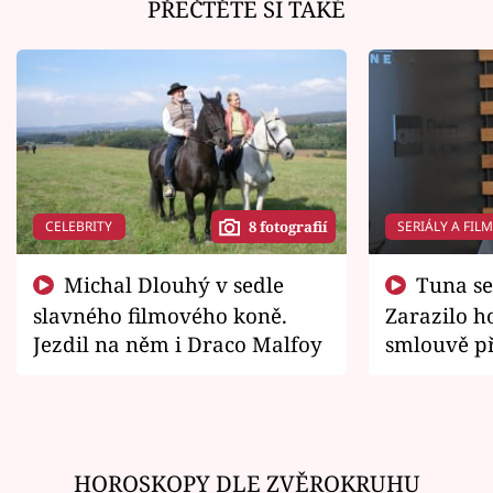
PŘEČTĚTE SI TAKÉ
CELEBRITY
SERIÁLY A FIL
8 fotografií
Michal Dlouhý v sedle
Tuna se chtěl vrátit domů.
slavného filmového koně.
Zarazilo ho
Jezdil na něm i Draco Malfoy
smlouvě př
zemřít
HOROSKOPY DLE ZVĚROKRUHU