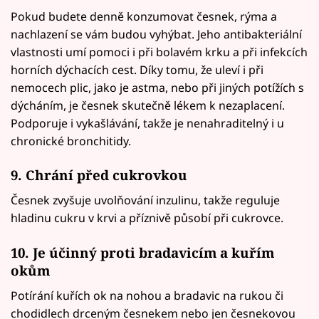
Pokud budete denně konzumovat česnek, rýma a
nachlazení se vám budou vyhýbat. Jeho antibakteriální
vlastnosti umí pomoci i při bolavém krku a při infekcích
horních dýchacích cest. Díky tomu, že uleví i při
nemocech plic, jako je astma, nebo při jiných potížích s
dýcháním, je česnek skutečně lékem k nezaplacení.
Podporuje i vykašlávání, takže je nenahraditelný i u
chronické bronchitidy.
9. Chrání před cukrovkou
Česnek zvyšuje uvolňování inzulinu, takže reguluje
hladinu cukru v krvi a příznivě působí při cukrovce.
10. Je účinný proti bradavicím a kuřím
okům
Potírání kuřích ok na nohou a bradavic na rukou či
chodidlech drceným česnekem nebo jen česnekovou