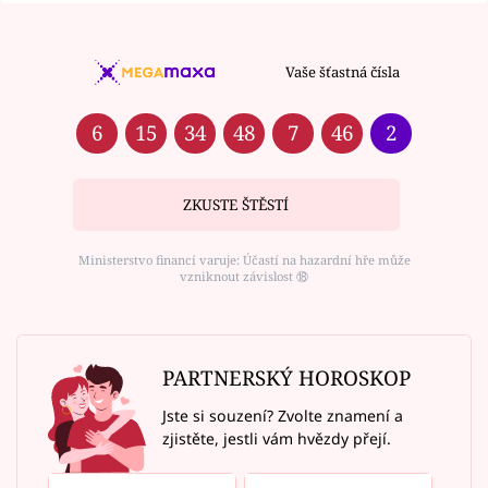
Vaše šťastná čísla
6
15
34
48
7
46
2
ZKUSTE ŠTĚSTÍ
Ministerstvo financí varuje: Účastí na hazardní hře může
vzniknout závislost ⑱
PARTNERSKÝ HOROSKOP
Jste si souzení? Zvolte znamení a
zjistěte, jestli vám hvězdy přejí.