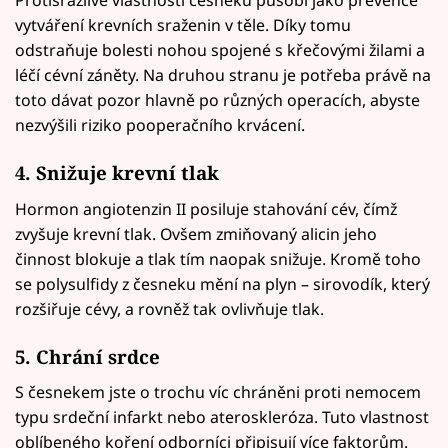
vytváření krevních sraženin v těle. Díky tomu
odstraňuje bolesti nohou spojené s křečovými žilami a
léčí cévní záněty. Na druhou stranu je potřeba právě na
toto dávat pozor hlavně po různých operacích, abyste
nezvýšili riziko pooperačního krvácení.
4. Snižuje krevní tlak
Hormon angiotenzin II posiluje stahování cév, čímž
zvyšuje krevní tlak. Ovšem zmiňovaný alicin jeho
činnost blokuje a tlak tím naopak snižuje. Kromě toho
se polysulfidy z česneku mění na plyn – sirovodík, který
rozšiřuje cévy, a rovněž tak ovlivňuje tlak.
5. Chrání srdce
S česnekem jste o trochu víc chráněni proti nemocem
typu srdeční infarkt nebo ateroskleróza. Tuto vlastnost
oblíbeného koření odborníci připisují více faktorům.