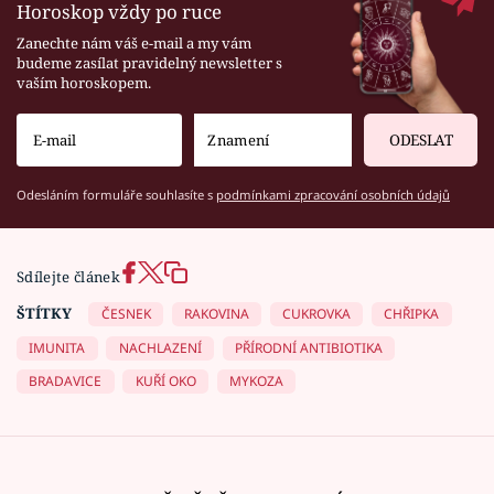
Horoskop vždy po ruce
Zanechte nám váš e-mail a my vám
budeme zasílat pravidelný newsletter s
vaším horoskopem.
ODESLAT
Odesláním formuláře souhlasíte s
podmínkami zpracování osobních údajů
Sdílejte článek
ŠTÍTKY
ČESNEK
RAKOVINA
CUKROVKA
CHŘIPKA
IMUNITA
NACHLAZENÍ
PŘÍRODNÍ ANTIBIOTIKA
BRADAVICE
KUŘÍ OKO
MYKOZA