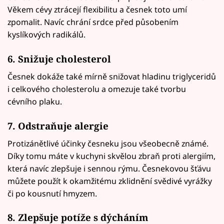
Věkem cévy ztrácejí flexibilitu a česnek toto umí
zpomalit. Navíc chrání srdce před působením
kyslíkových radikálů.
6. Snižuje cholesterol
Česnek dokáže také mírně snižovat hladinu triglyceridů
i celkového cholesterolu a omezuje také tvorbu
cévního plaku.
7. Odstraňuje alergie
Protizánětlivé účinky česneku jsou všeobecně známé.
Díky tomu máte v kuchyni skvělou zbraň proti alergiím,
která navíc zlepšuje i sennou rýmu. Česnekovou šťávu
můžete použít k okamžitému zklidnění svědivé vyrážky
či po kousnutí hmyzem.
8. Zlepšuje potíže s dýcháním