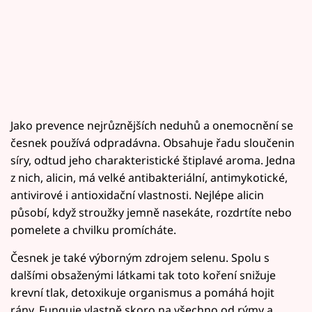
Jako prevence nejrůznějších neduhů a onemocnění se
česnek používá odpradávna. Obsahuje řadu sloučenin
síry, odtud jeho charakteristické štiplavé aroma. Jedna
z nich, alicin, má velké antibakteriální, antimykotické,
antivirové i antioxidační vlastnosti. Nejlépe alicin
působí, když stroužky jemně nasekáte, rozdrtíte nebo
pomelete a chvilku promícháte.
Česnek je také výborným zdrojem selenu. Spolu s
dalšími obsaženými látkami tak toto koření snižuje
krevní tlak, detoxikuje organismus a pomáhá hojit
rány. Funguje vlastně skoro na všechno od rýmy a