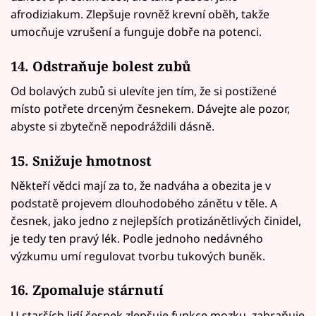
afrodiziakum. Zlepšuje rovněž krevní oběh, takže
umocňuje vzrušení a funguje dobře na potenci.
14. Odstraňuje bolest zubů
Od bolavých zubů si ulevíte jen tím, že si postižené
místo potřete drceným česnekem. Dávejte ale pozor,
abyste si zbytečně nepodráždili dásně.
15. Snižuje hmotnost
Někteří vědci mají za to, že nadváha a obezita je v
podstatě projevem dlouhodobého zánětu v těle. A
česnek, jako jedno z nejlepších protizánětlivých činidel,
je tedy ten pravý lék. Podle jednoho nedávného
výzkumu umí regulovat tvorbu tukových buněk.
16. Zpomaluje stárnutí
U starších lidí česnek zlepšuje funkce mozku, zabraňuje