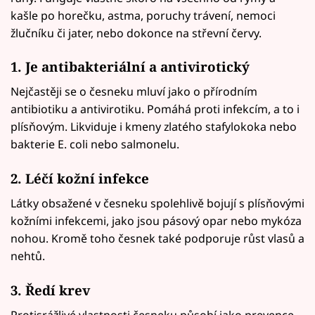
kašle po horečku, astma, poruchy trávení, nemoci
žlučníku či jater, nebo dokonce na střevní červy.
1. Je antibakteriální a antivirotický
Nejčastěji se o česneku mluví jako o přírodním
antibiotiku a antivirotiku. Pomáhá proti infekcím, a to i
plísňovým. Likviduje i kmeny zlatého stafylokoka nebo
bakterie E. coli nebo salmonelu.
2. Léčí kožní infekce
Látky obsažené v česneku spolehlivě bojují s plísňovými
kožními infekcemi, jako jsou pásový opar nebo mykóza
nohou. Kromě toho česnek také podporuje růst vlasů a
nehtů.
3. Ředí krev
Protisrážlivé vlastnosti česneku působí jako prevence