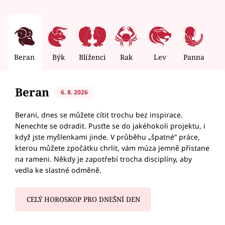
Beran
Býk
Blíženci
Rak
Lev
Panna
V
Beran
6. 8. 2026
Berani, dnes se můžete cítit trochu bez inspirace.
Nenechte se odradit. Pusťte se do jakéhokoli projektu, i
když jste myšlenkami jinde. V průběhu „špatné“ práce,
kterou můžete zpočátku chrlit, vám múza jemně přistane
na rameni. Někdy je zapotřebí trocha disciplíny, aby
vedla ke slastné odměně.
CELÝ HOROSKOP PRO DNEŠNÍ DEN