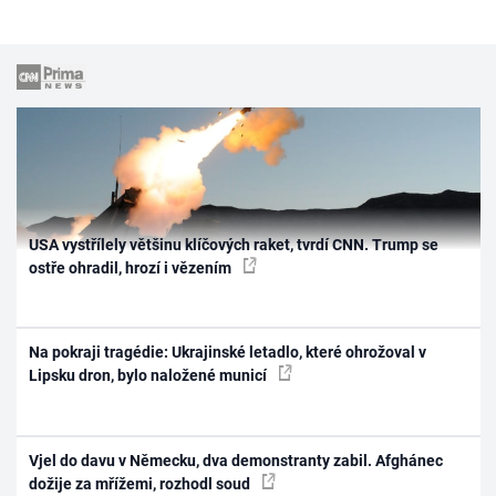
USA vystřílely většinu klíčových raket, tvrdí CNN. Trump se
ostře ohradil, hrozí i vězením
Na pokraji tragédie: Ukrajinské letadlo, které ohrožoval v
Lipsku dron, bylo naložené municí
Vjel do davu v Německu, dva demonstranty zabil. Afghánec
dožije za mřížemi, rozhodl soud