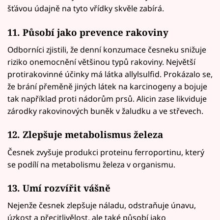
šťávou údajně na tyto vřídky skvěle zabírá.
11. Působí jako prevence rakoviny
Odborníci zjistili, že denní konzumace česneku snižuje
riziko onemocnění většinou typů rakoviny. Největší
protirakovinné účinky má látka allylsulfid. Prokázalo se,
že brání přeměně jiných látek na karcinogeny a bojuje
tak například proti nádorům prsů. Alicin zase likviduje
zárodky rakovinových buněk v žaludku a ve střevech.
12. Zlepšuje metabolismus železa
Česnek zvyšuje produkci proteinu ferroportinu, který
se podílí na metabolismu železa v organismu.
13. Umí rozvířit vášně
Nejenže česnek zlepšuje náladu, odstraňuje únavu,
úzkost a přecitlivělost, ale také působí jako