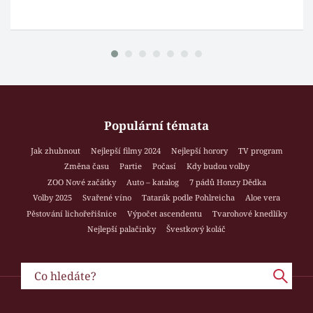
Populární témata
Jak zhubnout
Nejlepší filmy 2024
Nejlepší horory
TV program
Změna času
Partie
Počasí
Kdy budou volby
ZOO Nové začátky
Auto – katalog
7 pádů Honzy Dědka
Volby 2025
Svařené víno
Tatarák podle Pohlreicha
Aloe vera
Pěstování lichořeřišnice
Výpočet ascendentu
Tvarohové knedlíky
Nejlepší palačinky
Švestkový koláč