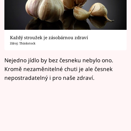
Horoskopy
Sledujte prima+
Filmový festival Karlovy Vary
Každý stroužek je zásobárnou zdraví
Pořady
Zdroj: Thinkstock
Mámy sobě
Nejedno jídlo by bez česneku nebylo ono.
Kromě nezaměnitelné chuti je ale česnek
Přihlášení
nepostradatelný i pro naše zdraví.
Sledujte nás