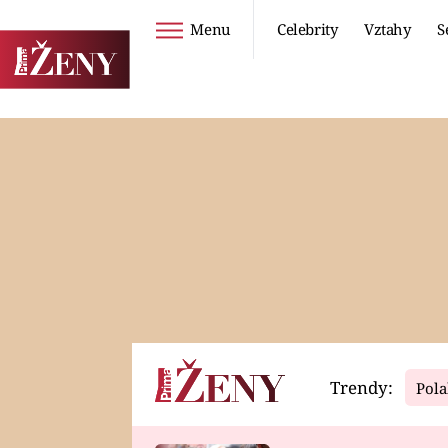
Menu
Celebrity
Vztahy
S
Seriály
Životní styl
ZOO
DIETY A HUBNUTÍ
PROSTŘENO!
CESTOVÁNÍ A
DOVOLENÁ
DUCH
ZDRAVÍ
Trendy:
Pola
Horoskopy
Video
ASTROČLÁNKY
SERIÁLY