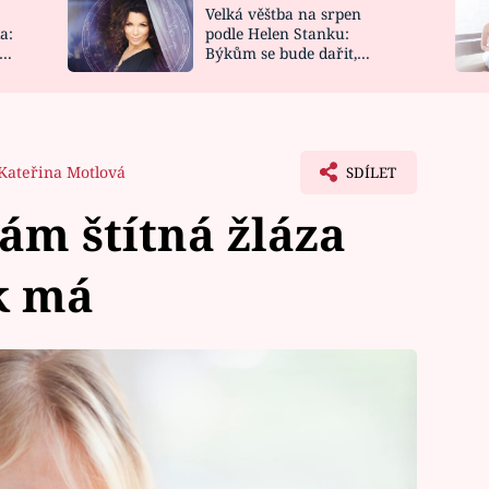
Velká věštba na srpen
NOVINKY
ZAHRADA
a:
podle Helen Stanku:
y
Býkům se bude dařit,
VIDEORECEPTY
DESIGN
Vodnáře čeká jízda
Kateřina Motlová
SDÍLET
vám štítná žláza
k má