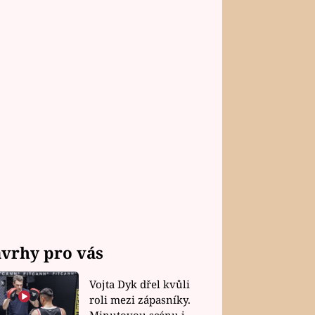
vrhy pro vás
Vojta Dyk dřel kvůli
roli mezi zápasníky.
Minutovou scénu jel