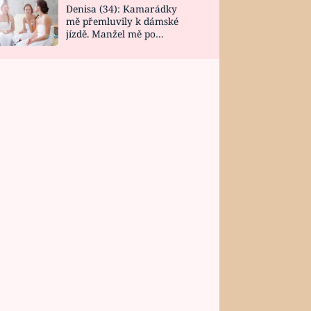
Denisa (34): Kamarádky
mě přemluvily k dámské
jízdě. Manžel mě po
návratu zaskočil