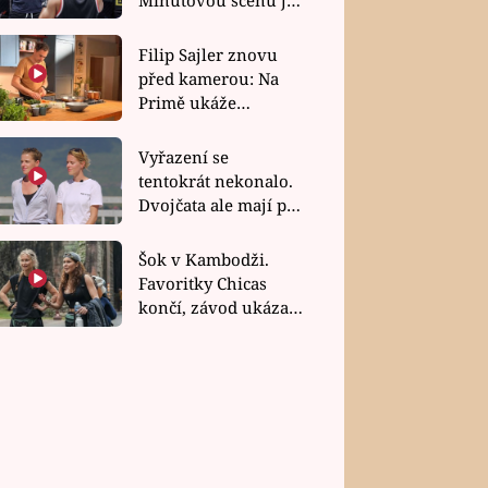
bez dubla
Filip Sajler znovu
před kamerou: Na
Primě ukáže
poctivou kuchyni i
rychlé recepty
Vyřazení se
tentokrát nekonalo.
Dvojčata ale mají po
uzavření třetí etapy
závodu nůž na krku
Šok v Kambodži.
Favoritky Chicas
končí, závod ukázal
svou nejtvrdší tvář