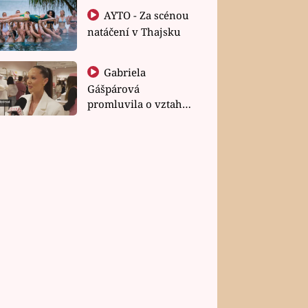
AYTO - Za scénou
natáčení v Thajsku
Gabriela
Gášpárová
promluvila o vztahu
a zakládání rodiny