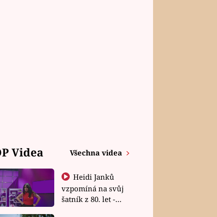
P Videa
Všechna videa
Heidi Janků
vzpomíná na svůj
šatník z 80. let -
Shopaholičky