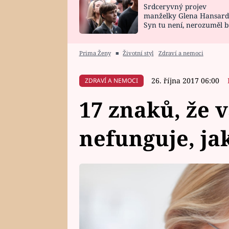
Srdceryvný projev
SNÁŘ
CELEBRITY
manželky Glena Hansard
Syn tu není, nerozuměl b
HOROSKOP NA
VAŘENÍ
tomu, vysvětlila
ROK 2023
Prima Ženy
■
Životní styl
Zdraví a nemoci
26. října 2017 06:00
ZDRAVÍ A NEMOCI
17 znaků, že 
nefunguje, ja