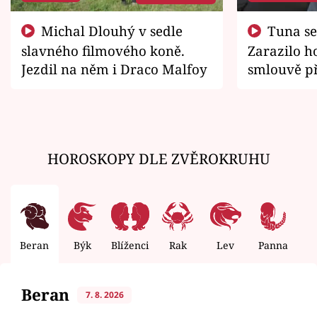
Michal Dlouhý v sedle
Tuna se chtěl vrátit domů.
slavného filmového koně.
Zarazilo ho
Jezdil na něm i Draco Malfoy
smlouvě př
zemřít
HOROSKOPY DLE ZVĚROKRUHU
Beran
Býk
Blíženci
Rak
Lev
Panna
V
Beran
7. 8. 2026