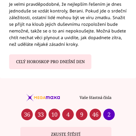
Je velmi pravděpodobné, že nejlepším řešením je dnes
jednoduše se vzdát kontroly, Berani. Pokud jde o srdeční
záležitosti, ostatní lidé mohou být ve víru zmatku. Snažit
se přijít na kloub jejich duševnímu rozpoložení bude
nemožné, takže se o to ani nepokoušejte. Možná budete
chtít nechat věci plynout a uvidíte, jak dopadnete zítra,
než uděláte nějaké zásadní kroky.
CELÝ HOROSKOP PRO DNEŠNÍ DEN
Vaše šťastná čísla
36
33
10
4
9
46
2
ZKUSTE ŠTĚSTÍ