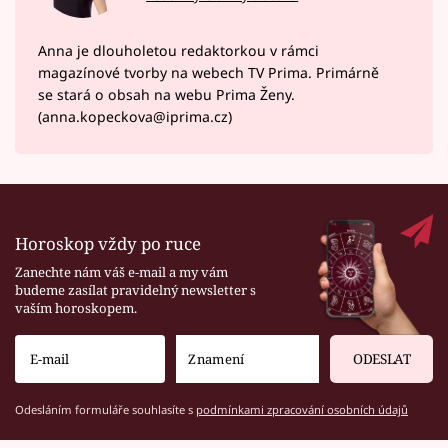
Anna je dlouholetou redaktorkou v rámci
magazínové tvorby na webech TV Prima. Primárně
se stará o obsah na webu Prima Ženy.
(anna.kopeckova@iprima.cz)
Horoskop vždy po ruce
Zanechte nám váš e-mail a my vám
budeme zasílat pravidelný newsletter s
vaším horoskopem.
ODESLAT
Odesláním formuláře souhlasíte s
podmínkami zpracování osobních údajů