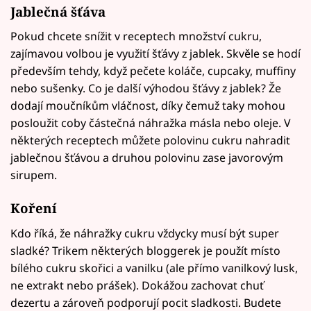
Jablečná šťáva
Pokud chcete snížit v receptech množství cukru,
zajímavou volbou je využití šťávy z jablek. Skvěle se hodí
především tehdy, když pečete koláče, cupcaky, muffiny
nebo sušenky. Co je další výhodou šťávy z jablek? Že
dodají moučníkům vláčnost, díky čemuž taky mohou
posloužit coby částečná náhražka másla nebo oleje. V
některých receptech můžete polovinu cukru nahradit
jablečnou šťávou a druhou polovinu zase javorovým
sirupem.
Koření
Kdo říká, že náhražky cukru vždycky musí být super
sladké? Trikem některých bloggerek je použít místo
bílého cukru skořici a vanilku (ale přímo vanilkový lusk,
ne extrakt nebo prášek). Dokážou zachovat chuť
dezertu a zároveň podporují pocit sladkosti. Budete