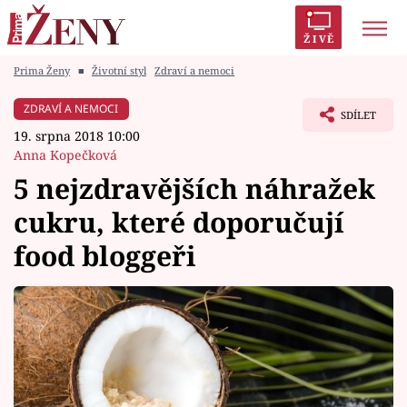
ŽIVĚ
Prima Ženy
■
Životní styl
Zdraví a nemoci
Trendy:
Polabí
Inspekce
Prostřeno!
AYTO?
ZDRAVÍ A NEMOCI
SDÍLET
Módní alarm
Zrádci
Proměny
19. srpna 2018 10:00
Anna Kopečková
5 nejzdravějších náhražek
cukru, které doporučují
Témata
food bloggeři
Celebrity
Vztahy
Seriály