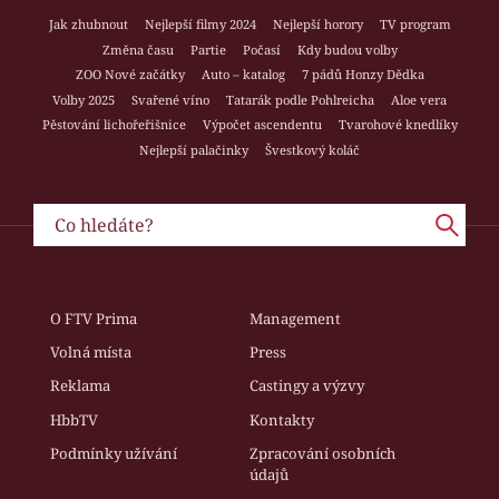
Jak zhubnout
Nejlepší filmy 2024
Nejlepší horory
TV program
Změna času
Partie
Počasí
Kdy budou volby
ZOO Nové začátky
Auto – katalog
7 pádů Honzy Dědka
Volby 2025
Svařené víno
Tatarák podle Pohlreicha
Aloe vera
Pěstování lichořeřišnice
Výpočet ascendentu
Tvarohové knedlíky
Nejlepší palačinky
Švestkový koláč
O FTV Prima
Management
Volná místa
Press
Reklama
Castingy a výzvy
HbbTV
Kontakty
Podmínky užívání
Zpracování osobních
údajů