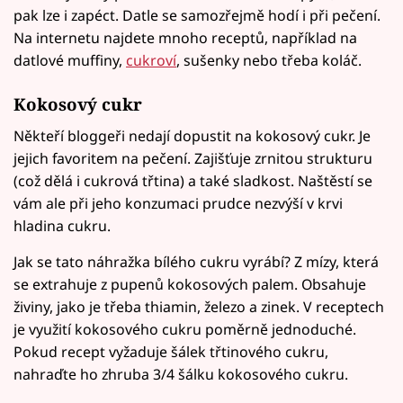
pak lze i zapéct. Datle se samozřejmě hodí i při pečení.
Na internetu najdete mnoho receptů, například na
datlové muffiny,
cukroví
, sušenky nebo třeba koláč.
Kokosový cukr
Někteří bloggeři nedají dopustit na kokosový cukr. Je
jejich favoritem na pečení. Zajišťuje zrnitou strukturu
(což dělá i cukrová třtina) a také sladkost. Naštěstí se
vám ale při jeho konzumaci prudce nezvýší v krvi
hladina cukru.
Jak se tato náhražka bílého cukru vyrábí? Z mízy, která
se extrahuje z pupenů kokosových palem. Obsahuje
živiny, jako je třeba thiamin, železo a zinek. V receptech
je využití kokosového cukru poměrně jednoduché.
Pokud recept vyžaduje šálek třtinového cukru,
nahraďte ho zhruba 3/4 šálku kokosového cukru.