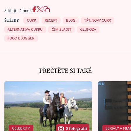
Sdílejte článek
ŠTÍTKY
CUKR
RECEPT
BLOG
TŘTINOVÝ CUKR
ALTERNATIVA CUKRU
ČÍM SLADIT
GLUKOZA
FOOD BLOGGER
PŘEČTĚTE SI TAKÉ
CELEBRITY
SERIÁLY A FIL
8 fotografií