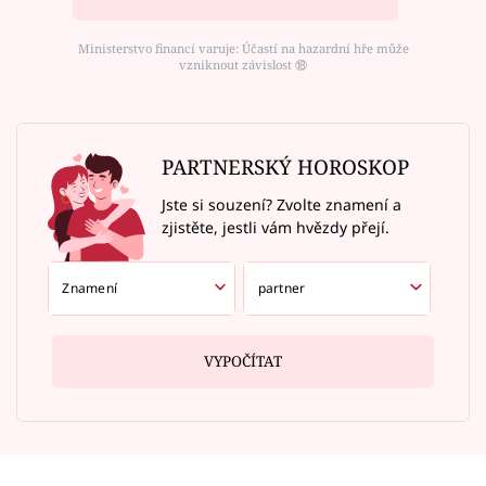
Ministerstvo financí varuje: Účastí na hazardní hře může
vzniknout závislost ⑱
PARTNERSKÝ HOROSKOP
Jste si souzení? Zvolte znamení a
zjistěte, jestli vám hvězdy přejí.
VYPOČÍTAT