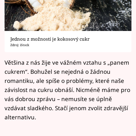
Horoskopy
Sledujte prima+
Filmový festival Karlovy Vary
Jednou z možností je kokosový cukr
Pořady
Zdroj: iStock
Mámy sobě
Většina z nás žije ve vážném vztahu s „panem
cukrem“. Bohužel se nejedná o žádnou
Přihlášení
romantiku, ale spíše o problémy, které naše
závislost na cukru obnáší. Nicméně máme pro
vás dobrou zprávu – nemusíte se úplně
Sledujte nás
vzdávat sladkého. Stačí jenom zvolit zdravější
alternativu.