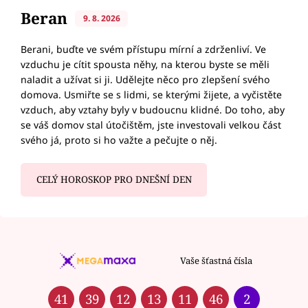
Beran
9. 8. 2026
Berani, buďte ve svém přístupu mírní a zdrženliví. Ve
vzduchu je cítit spousta něhy, na kterou byste se měli
naladit a užívat si ji. Udělejte něco pro zlepšení svého
domova. Usmiřte se s lidmi, se kterými žijete, a vyčistěte
vzduch, aby vztahy byly v budoucnu klidné. Do toho, aby
se váš domov stal útočištěm, jste investovali velkou část
svého já, proto si ho važte a pečujte o něj.
CELÝ HOROSKOP PRO DNEŠNÍ DEN
Vaše šťastná čísla
41
39
12
13
11
46
2