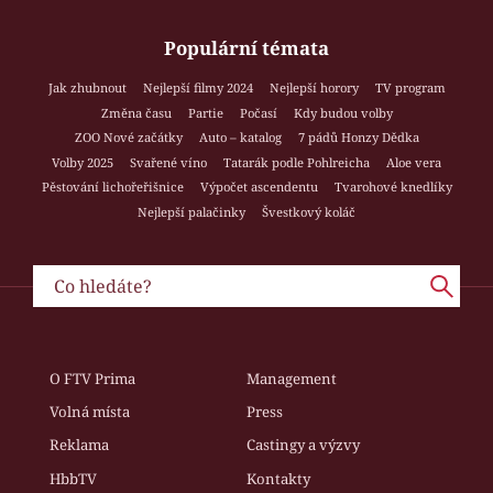
Populární témata
Jak zhubnout
Nejlepší filmy 2024
Nejlepší horory
TV program
Změna času
Partie
Počasí
Kdy budou volby
ZOO Nové začátky
Auto – katalog
7 pádů Honzy Dědka
Volby 2025
Svařené víno
Tatarák podle Pohlreicha
Aloe vera
Pěstování lichořeřišnice
Výpočet ascendentu
Tvarohové knedlíky
Nejlepší palačinky
Švestkový koláč
O FTV Prima
Management
Volná místa
Press
Reklama
Castingy a výzvy
HbbTV
Kontakty