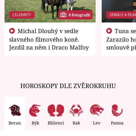
CELEBRITY
SERIÁLY A FIL
8 fotografií
Michal Dlouhý v sedle
Tuna se chtěl vrátit domů.
slavného filmového koně.
Zarazilo ho
Jezdil na něm i Draco Malfoy
smlouvě př
zemřít
HOROSKOPY DLE ZVĚROKRUHU
Beran
Býk
Blíženci
Rak
Lev
Panna
V