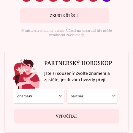
ZKUSTE ŠTĚSTÍ
Ministerstvo financí varuje: Účastí na hazardní hře může
vzniknout závislost ⑱
PARTNERSKÝ HOROSKOP
Jste si souzení? Zvolte znamení a
zjistěte, jestli vám hvězdy přejí.
VYPOČÍTAT