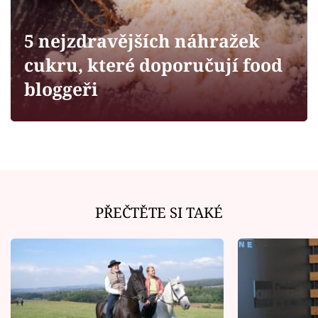
Horoskopy
Sledujte prima+
5 nejzdravějších náhražek
cukru, které doporučují food
Filmový festival Karlovy Vary
bloggeři
Pořady
Mámy sobě
Přihlášení
PŘEČTĚTE SI TAKÉ
Sledujte nás