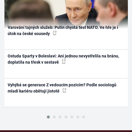
Varování tajných služeb: Putin chystá test NATO. Ve hře je i
útok na české sousedy
Ostuda Sparty v Boleslavi: Ani jednou nevystřelila na bránu,
doplatila na třesk v sestavě
Vyhýbá se generace Z vedoucím pozicím? Podle sociologů
mladí kariéru obětují jistotě