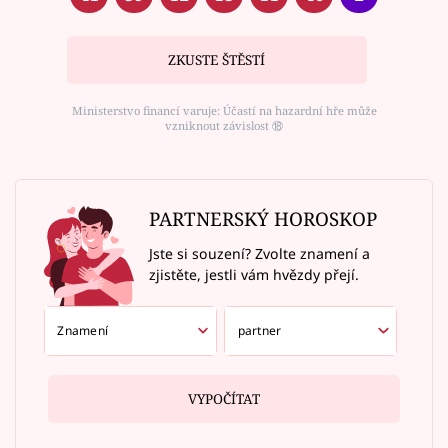
ZKUSTE ŠTĚSTÍ
Ministerstvo financí varuje: Účastí na hazardní hře může
vzniknout závislost ⑱
PARTNERSKÝ HOROSKOP
Jste si souzení? Zvolte znamení a
zjistěte, jestli vám hvězdy přejí.
VYPOČÍTAT