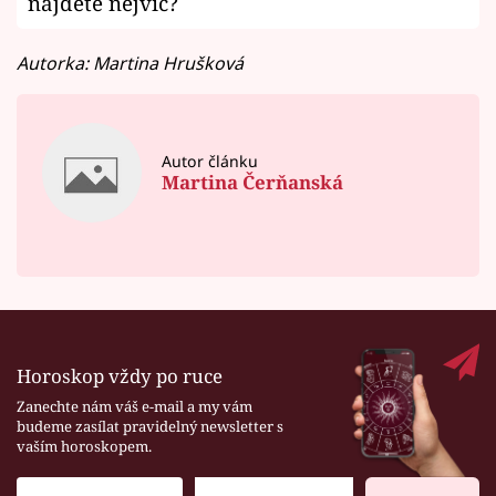
najdete nejvíc?
Autorka: Martina Hrušková
Autor článku
Martina Čerňanská
Horoskop vždy po ruce
Zanechte nám váš e-mail a my vám
budeme zasílat pravidelný newsletter s
vaším horoskopem.