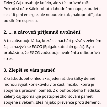
Zelený čaj obsahuje kofein, ale v té správné míře.
Pokud si dáte šálek tohoto lahodného nápoje, budete
se cítit plni energie, ale nebudete tak „nakopnutí“ jako
po silném espresu.
2. … a zároveň příjemně uvolnění
A to způsobuje látka, která se nachází právě v zeleném
čaji a nazývá se EGCG (Epigalokatechin galát). Bylo
prokázáno, že EGCG způsobuje uvolnění a odbourává
stres.
3. Zlepší se vám paměť
Z krátkodobého hlediska: Jeden až dva šálky denně
mohou zvýšit konektivitu v té části mozku, která je
spojená s pracovní pamětí. Z dlouhodobého hlediska:
Zelený čaj zpomaluje postupné zhoršování paměti
spojené s věkem. Ideální jako prevence proti demenci.