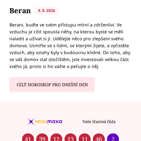
Beran
9. 8. 2026
Berani, buďte ve svém přístupu mírní a zdrženliví. Ve
vzduchu je cítit spousta něhy, na kterou byste se měli
naladit a užívat si ji. Udělejte něco pro zlepšení svého
domova. Usmiřte se s lidmi, se kterými žijete, a vyčistěte
vzduch, aby vztahy byly v budoucnu klidné. Do toho, aby
se váš domov stal útočištěm, jste investovali velkou část
svého já, proto si ho važte a pečujte o něj.
CELÝ HOROSKOP PRO DNEŠNÍ DEN
Vaše šťastná čísla
41
39
12
13
11
46
2