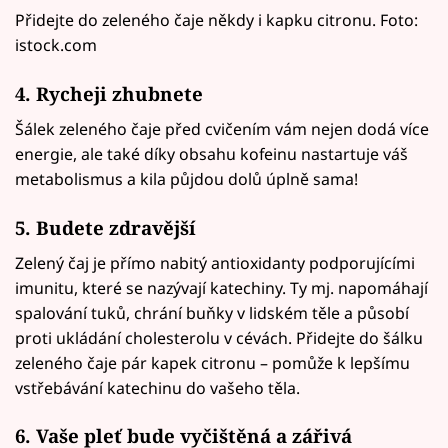
Přidejte do zeleného čaje někdy i kapku citronu. Foto:
istock.com
4. Rycheji zhubnete
Šálek zeleného čaje před cvičením vám nejen dodá více
energie, ale také díky obsahu kofeinu nastartuje váš
metabolismus a kila půjdou dolů úplně sama!
5. Budete zdravější
Zelený čaj je přímo nabitý antioxidanty podporujícími
imunitu, které se nazývají katechiny. Ty mj. napomáhají
spalování tuků, chrání buňky v lidském těle a působí
proti ukládání cholesterolu v cévách. Přidejte do šálku
zeleného čaje pár kapek citronu – pomůže k lepšímu
vstřebávání katechinu do vašeho těla.
6. Vaše pleť bude vyčištěná a zářivá