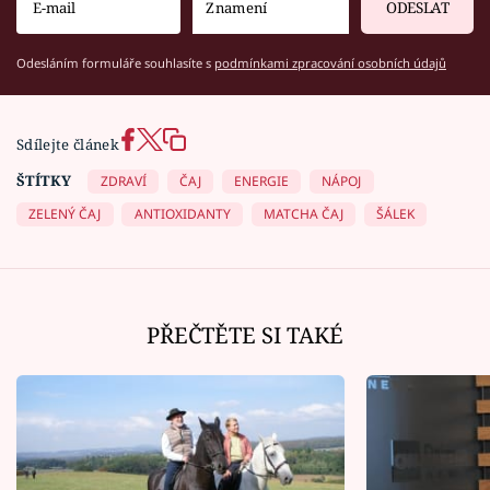
ODESLAT
Odesláním formuláře souhlasíte s
podmínkami zpracování osobních údajů
Sdílejte článek
ŠTÍTKY
ZDRAVÍ
ČAJ
ENERGIE
NÁPOJ
ZELENÝ ČAJ
ANTIOXIDANTY
MATCHA ČAJ
ŠÁLEK
PŘEČTĚTE SI TAKÉ