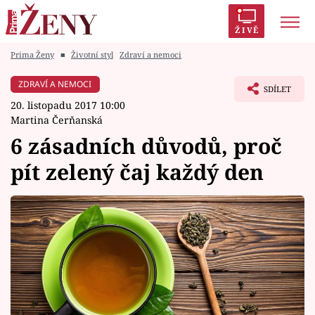
ŽIVĚ
Prima Ženy
■
Životní styl
Zdraví a nemoci
Trendy:
Polabí
Inspekce
Prostřeno!
AYTO?
ZDRAVÍ A NEMOCI
SDÍLET
Módní alarm
Zrádci
Proměny
20. listopadu 2017 10:00
Martina Čerňanská
6 zásadních důvodů, proč
pít zelený čaj každý den
Témata
Celebrity
Vztahy
Seriály