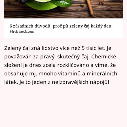
Horoskopy
Sledujte prima+
6 zásadních důvodů, proč pít zelený čaj každý den
Filmový festival Karlovy Vary
Zdroj: istock.com
Pořady
Zelený čaj zná lidstvo více než 5 tisíc let. Je
považován za pravý, skutečný čaj. Chemické
Mámy sobě
složení je dnes zcela rozklíčováno a víme, že
obsahuje mj. mnoho vitaminů a minerálních
Přihlášení
látek. Je to jeden z nejzdravějších nápojů!
Sledujte nás