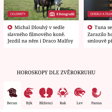
CELEBRITY
SERIÁLY A FIL
8 fotografií
Michal Dlouhý v sedle
Tuna se chtěl vrátit domů.
slavného filmového koně.
Zarazilo ho
Jezdil na něm i Draco Malfoy
smlouvě př
zemřít
HOROSKOPY DLE ZVĚROKRUHU
Beran
Býk
Blíženci
Rak
Lev
Panna
V