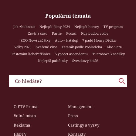
Populární témata
Jak zhubnout
Nejlepší filmy 2024
Nejlepší horory
TV program
Změna času
Partie
Počasí
Kdy budou volby
ZOO Nové začátky
Auto – katalog
7 pádů Honzy Dědka
Volby 2025
Svařené víno
Tatarák podle Pohlreicha
Aloe vera
Pěstování lichořeřišnice
Výpočet ascendentu
Tvarohové knedlíky
Nejlepší palačinky
Švestkový koláč
O FTV Prima
Management
Volná místa
Press
Reklama
Castingy a výzvy
HbbTV
Kontakty