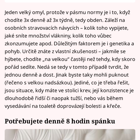
Jeden velký omyl, protože v pásmu normy je i to, když
chodíte 3x denně až 3x týdně, tedy obden. Záleží na
osobních stravovacích návycích – kolik toho vypijete,
jaké sníte množství vlákniny, kolik toho vůbec
zkonzumujete apod. Důležitým faktorem je i genetika a
pohyb. Určitě znáte z vlastní zkušenosti – jakmile se
hýbete, chodíte „na velkou“ častěji než tehdy, kdy skoro
pořád sedíte. Nedá se tedy v tomto případě tvrdit, že
jednou denně a dost. Jinak byste taky mohli puknout
(řečeno s velkou nadsázkou). Jediné, co je třeba řešit,
jsou situace, kdy máte ve stolici krev, její konzistence je
dlouhodobě řidší či naopak tužší, nebo vás během
vysedávání na toaletě doprovázejí bolesti a křeče.
Potřebujete denně 8 hodin spánku