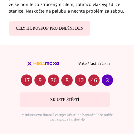
že se honíte za ztraceným cílem, zatímco vlak vyjíždí ze
stanice. Naskočte na palubu a nechte problém za sebou.
CELÝ HOROSKOP PRO DNEŠNÍ DEN
Vaše šťastná čísla
17
9
36
8
10
46
2
ZKUSTE ŠTĚSTÍ
Ministerstvo financí varuje: Účastí na hazardní hře může
vzniknout závislost ⑱