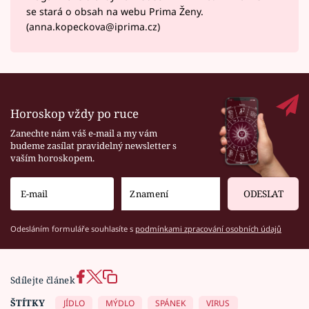
se stará o obsah na webu Prima Ženy.
(anna.kopeckova@iprima.cz)
Horoskop vždy po ruce
Zanechte nám váš e-mail a my vám
budeme zasílat pravidelný newsletter s
vaším horoskopem.
ODESLAT
Odesláním formuláře souhlasíte s
podmínkami zpracování osobních údajů
Sdílejte článek
ŠTÍTKY
JÍDLO
MÝDLO
SPÁNEK
VIRUS