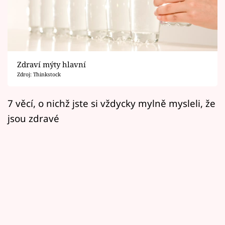
Horoskopy
Sledujte prima+
Filmový festival Karlovy Vary
Zdraví mýty hlavní
Pořady
Zdroj: Thinkstock
Mámy sobě
7 věcí, o nichž jste si vždycky mylně mysleli, že
jsou zdravé
Přihlášení
Sledujte nás