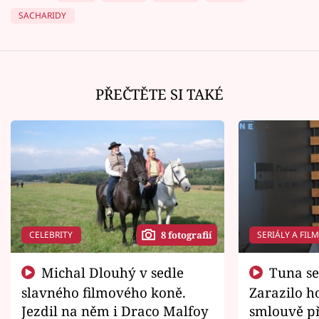
SACHARIDY
PŘEČTĚTE SI TAKÉ
CELEBRITY
SERIÁLY A FIL
8 fotografií
Michal Dlouhý v sedle
Tuna se chtěl vrátit domů.
slavného filmového koně.
Zarazilo ho
Jezdil na něm i Draco Malfoy
smlouvě př