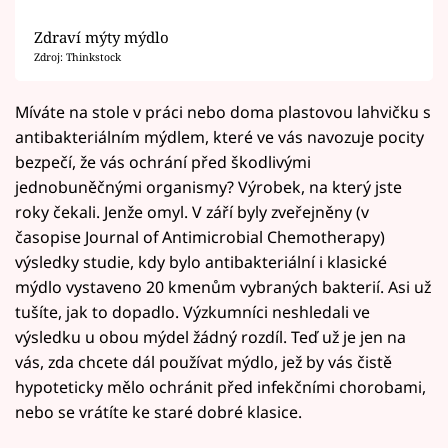
Zdraví mýty mýdlo
Zdroj: Thinkstock
Míváte na stole v práci nebo doma plastovou lahvičku s
antibakteriálním mýdlem, které ve vás navozuje pocity
bezpečí, že vás ochrání před škodlivými
jednobuněčnými organismy? Výrobek, na který jste
roky čekali. Jenže omyl. V září byly zveřejněny (v
časopise Journal of Antimicrobial Chemotherapy)
výsledky studie, kdy bylo antibakteriální i klasické
mýdlo vystaveno 20 kmenům vybraných bakterií. Asi už
tušíte, jak to dopadlo. Výzkumníci neshledali ve
výsledku u obou mýdel žádný rozdíl. Teď už je jen na
vás, zda chcete dál používat mýdlo, jež by vás čistě
hypoteticky mělo ochránit před infekčními chorobami,
nebo se vrátíte ke staré dobré klasice.