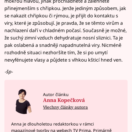
mokrou hlavou, jinak prochladnete a zalehnete
přinejmenším s chřipkou. Jenže jediným způsobem, jak
se nakazit chřipkou či rýmou, je přijít do kontaktu s
viry, které je způsobují. Je pravda, že se těmto virům a
nachlazení daří v chladném počasí. Současně je možné,
že suchý zimní vzduch dehydratuje nosní sliznici. Ta je
pak oslabená a snadněji napadnutelná viry. Nicméně
rozhodně situaci nezhoršíte tím, že si po umytí
nevyfénujete vlasy a půjdete s vlhkou kšticí hned ven.
-šp-
Autor článku
Anna Kopečková
Všechny články autora
Anna je dlouholetou redaktorkou v rámci
magazínové tvorby na webech TV Prima. Primárně