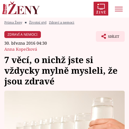
ŽIVĚ
Prima Ženy
■
Životní styl
Zdraví a nemoci
Trendy:
Polabí
Inspekce
Prostřeno!
AYTO?
ZDRAVÍ A NEMOCI
SDÍLET
Módní alarm
Zrádci
Proměny
30. března 2016 04:30
Anna Kopečková
7 věcí, o nichž jste si
vždycky mylně mysleli, že
Témata
jsou zdravé
Celebrity
Vztahy
Seriály