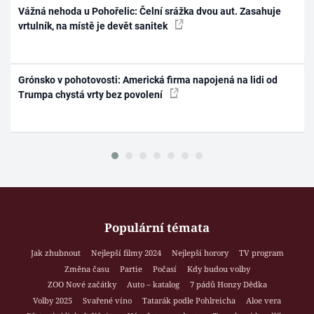
Vážná nehoda u Pohořelic: Čelní srážka dvou aut. Zasahuje
vrtulník, na místě je devět sanitek
Grónsko v pohotovosti: Americká firma napojená na lidi od
Trumpa chystá vrty bez povolení
Populární témata
Jak zhubnout
Nejlepší filmy 2024
Nejlepší horory
TV program
Změna času
Partie
Počasí
Kdy budou volby
ZOO Nové začátky
Auto – katalog
7 pádů Honzy Dědka
Volby 2025
Svařené víno
Tatarák podle Pohlreicha
Aloe vera