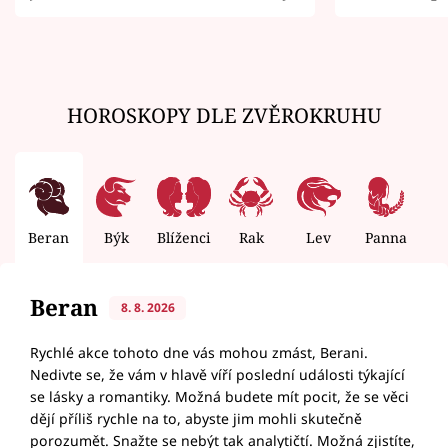
zemřít
HOROSKOPY DLE ZVĚROKRUHU
Beran
Býk
Blíženci
Rak
Lev
Panna
V
Beran
8. 8. 2026
Rychlé akce tohoto dne vás mohou zmást, Berani.
Nedivte se, že vám v hlavě víří poslední události týkající
se lásky a romantiky. Možná budete mít pocit, že se věci
dějí příliš rychle na to, abyste jim mohli skutečně
porozumět. Snažte se nebýt tak analytičtí. Možná zjistíte,