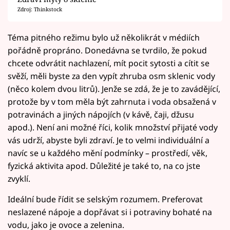
Zdroj: Thinkstock
Téma pitného režimu bylo už několikrát v médiích
pořádně propráno. Donedávna se tvrdilo, že pokud
chcete odvrátit nachlazení, mít pocit sytosti a cítit se
svěží, měli byste za den vypít zhruba osm sklenic vody
(něco kolem dvou litrů). Jenže se zdá, že je to zavádějící,
protože by v tom měla být zahrnuta i voda obsažená v
potravinách a jiných nápojích (v kávě, čaji, džusu
apod.). Není ani možné říci, kolik množství přijaté vody
vás udrží, abyste byli zdraví. Je to velmi individuální a
navíc se u každého mění podmínky – prostředí, věk,
fyzická aktivita apod. Důležité je také to, na co jste
zvyklí.
Ideální bude řídit se selským rozumem. Preferovat
neslazené nápoje a dopřávat si i potraviny bohaté na
vodu, jako je ovoce a zelenina.