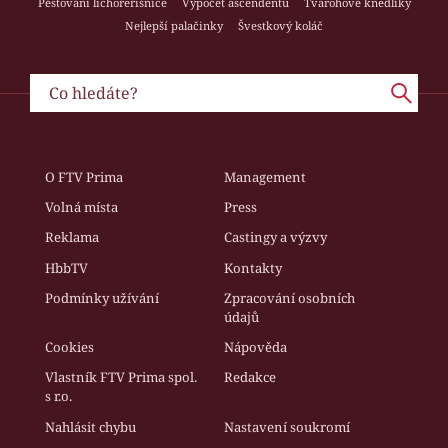
Pěstování lichořeřišnice
Výpočet ascendentu
Tvarohové knedlíky
Nejlepší palačinky
Švestkový koláč
O FTV Prima
Management
Volná místa
Press
Reklama
Castingy a výzvy
HbbTV
Kontakty
Podmínky užívání
Zpracování osobních
údajů
Cookies
Nápověda
Vlastník FTV Prima spol.
Redakce
s r.o.
Nahlásit chybu
Nastavení soukromí