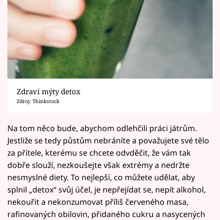
Zdraví mýty detox
Zdroj: Thinkstock
Na tom něco bude, abychom odlehčili práci játrům.
Jestliže se tedy půstům nebráníte a považujete své tělo
za přítele, kterému se chcete odvděčit, že vám tak
dobře slouží, nezkoušejte však extrémy a nedržte
nesmyslné diety. To nejlepší, co můžete udělat, aby
splnil „detox“ svůj účel, je nepřejídat se, nepít alkohol,
nekouřit a nekonzumovat příliš červeného masa,
rafinovaných obilovin, přidaného cukru a nasycených