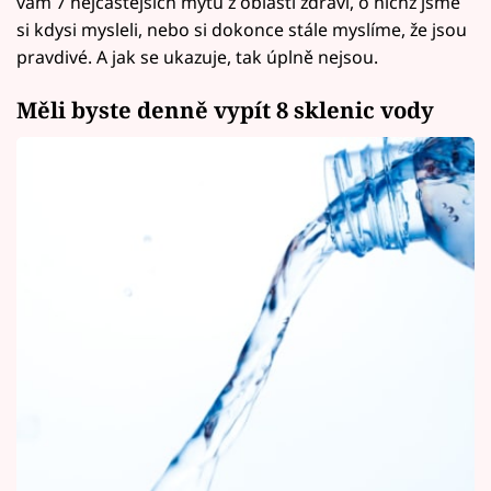
vám 7 nejčastějších mýtů z oblasti zdraví, o nichž jsme
si kdysi mysleli, nebo si dokonce stále myslíme, že jsou
pravdivé. A jak se ukazuje, tak úplně nejsou.
Měli byste denně vypít 8 sklenic vody