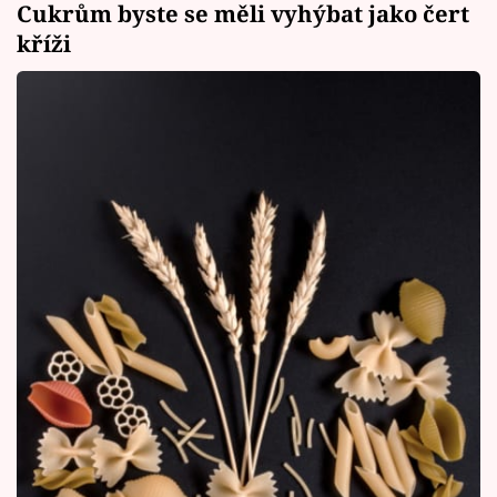
Cukrům byste se měli vyhýbat jako čert
kříži