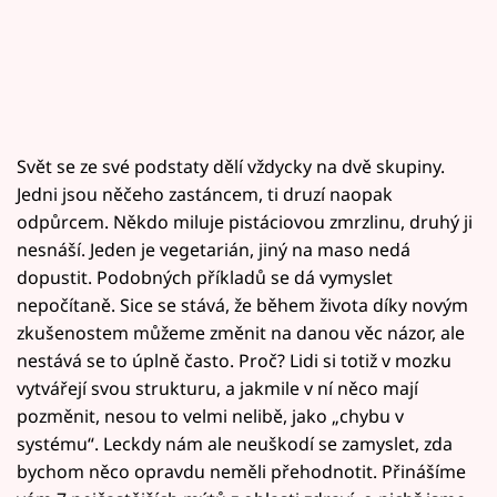
Svět se ze své podstaty dělí vždycky na dvě skupiny.
Jedni jsou něčeho zastáncem, ti druzí naopak
odpůrcem. Někdo miluje pistáciovou zmrzlinu, druhý ji
nesnáší. Jeden je vegetarián, jiný na maso nedá
dopustit. Podobných příkladů se dá vymyslet
nepočítaně. Sice se stává, že během života díky novým
zkušenostem můžeme změnit na danou věc názor, ale
nestává se to úplně často. Proč? Lidi si totiž v mozku
vytvářejí svou strukturu, a jakmile v ní něco mají
pozměnit, nesou to velmi nelibě, jako „chybu v
systému“. Leckdy nám ale neuškodí se zamyslet, zda
bychom něco opravdu neměli přehodnotit. Přinášíme