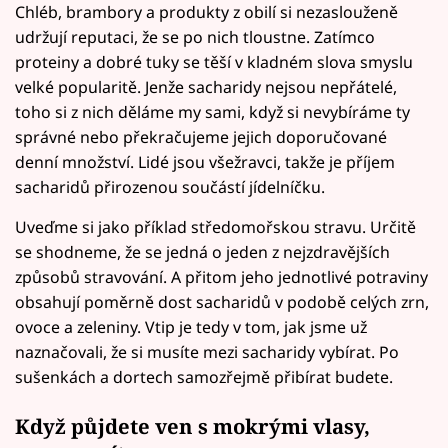
Chléb, brambory a produkty z obilí si nezaslouženě
udržují reputaci, že se po nich tloustne. Zatímco
proteiny a dobré tuky se těší v kladném slova smyslu
velké popularitě. Jenže sacharidy nejsou nepřátelé,
toho si z nich děláme my sami, když si nevybíráme ty
správné nebo překračujeme jejich doporučované
denní množství. Lidé jsou všežravci, takže je příjem
sacharidů přirozenou součástí jídelníčku.
Uveďme si jako příklad středomořskou stravu. Určitě
se shodneme, že se jedná o jeden z nejzdravějších
způsobů stravování. A přitom jeho jednotlivé potraviny
obsahují poměrně dost sacharidů v podobě celých zrn,
ovoce a zeleniny. Vtip je tedy v tom, jak jsme už
naznačovali, že si musíte mezi sacharidy vybírat. Po
sušenkách a dortech samozřejmě přibírat budete.
Když půjdete ven s mokrými vlasy,