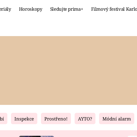
eriály
Horoskopy
Sledujte prima+
Filmový festival Karl
Celebrity
Recept
MÓDA A KRÁSA
HLAVNÍ JÍ
VZTAHY A SEX
SLADKÉ
PRIMA MAMINKA
ZDRAVÉ
bí
Inspekce
Prostřeno!
AYTO?
Módní alarm
Fresh
Living
RECEPTY
BYDLENÍ