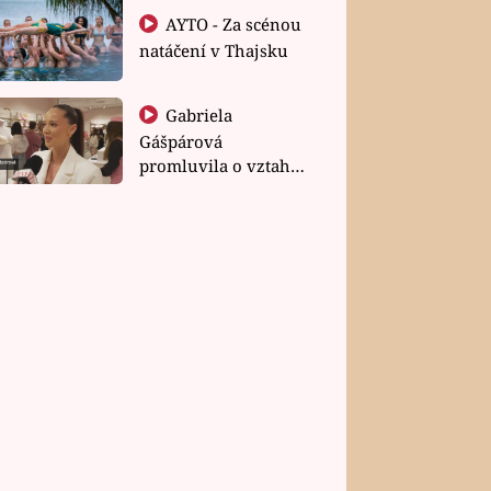
AYTO - Za scénou
natáčení v Thajsku
Gabriela
Gášpárová
promluvila o vztahu
a zakládání rodiny