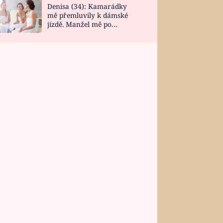
Denisa (34): Kamarádky
mě přemluvily k dámské
jízdě. Manžel mě po
návratu zaskočil