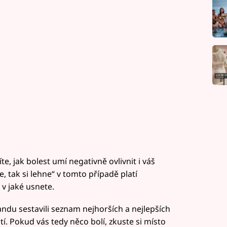
te, jak bolest umí negativně ovlivnit i váš
, tak si lehne“ v tomto případě platí
 v jaké usnete.
andu sestavili seznam nejhorších a nejlepších
í. Pokud vás tedy něco bolí, zkuste si místo