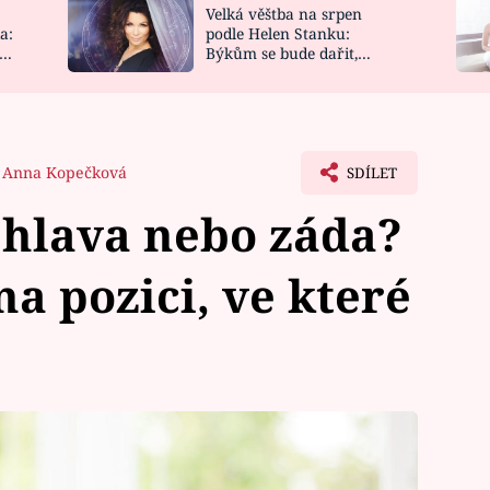
Velká věštba na srpen
NOVINKY
ZAHRADA
a:
podle Helen Stanku:
y
Býkům se bude dařit,
VIDEORECEPTY
DESIGN
Vodnáře čeká jízda
Anna Kopečková
SDÍLET
o hlava nebo záda?
a pozici, ve které