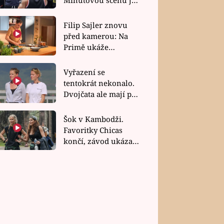
bez dubla
Filip Sajler znovu
před kamerou: Na
Primě ukáže
poctivou kuchyni i
rychlé recepty
Vyřazení se
tentokrát nekonalo.
Dvojčata ale mají po
uzavření třetí etapy
závodu nůž na krku
Šok v Kambodži.
Favoritky Chicas
končí, závod ukázal
svou nejtvrdší tvář