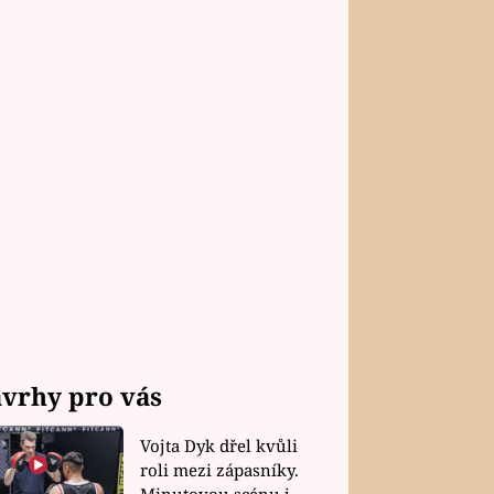
vrhy pro vás
Vojta Dyk dřel kvůli
roli mezi zápasníky.
Minutovou scénu jel