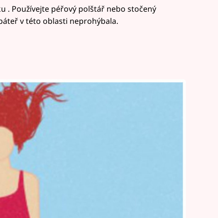
 . Používejte péřový polštář nebo stočený
 páteř v této oblasti neprohýbala.