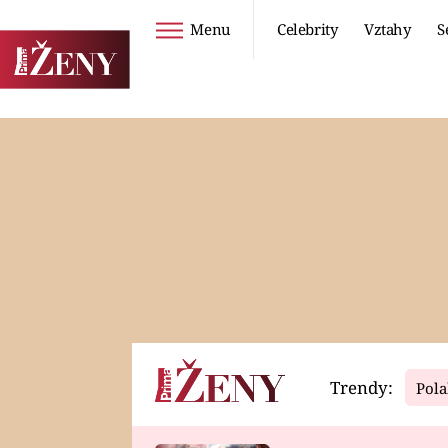
Menu
Celebrity
Vztahy
S
Seriály
Životní styl
ZOO
DIETY A HUBNUTÍ
PROSTŘENO!
CESTOVÁNÍ A
DOVOLENÁ
DUCH
ZDRAVÍ
Trendy:
Pola
Horoskopy
Video
ASTROČLÁNKY
SERIÁLY