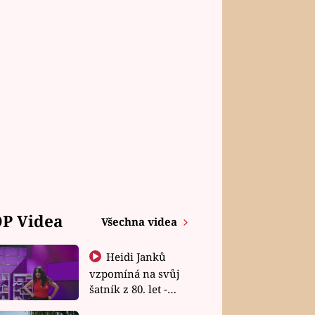
P Videa
Všechna videa
Heidi Janků
vzpomíná na svůj
šatník z 80. let -
Shopaholičky