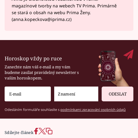
magazínové tvorby na webech TV Prima. Primárně
se stará o obsah na webu Prima Ženy.
(anna.kopeckova@iprima.cz)
Horoskop vždy po ruce
Zanechte nám váš e-mail a my vám
budeme zasílat pravidelný newsletter s
vaším horoskopem.
ODESLAT
Odesláním formuláře souhlasíte s
podmínkami zpracování osobních údajů
Sdílejte článek