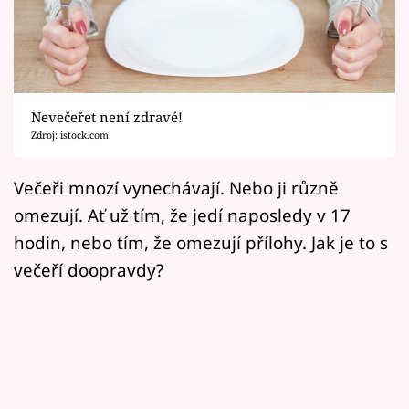
Horoskopy
Sledujte prima+
Filmový festival Karlovy Vary
Nevečeřet není zdravé!
Pořady
Zdroj: istock.com
Mámy sobě
Večeři mnozí vynechávají. Nebo ji různě
omezují. Ať už tím, že jedí naposledy v 17
Přihlášení
hodin, nebo tím, že omezují přílohy. Jak je to s
večeří doopravdy?
Sledujte nás