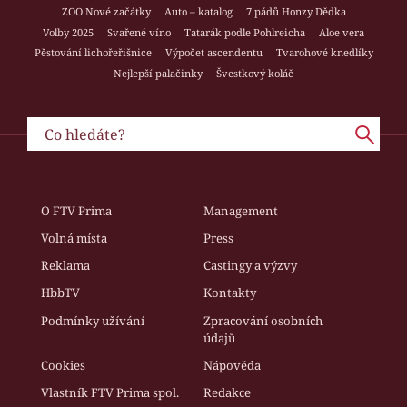
ZOO Nové začátky
Auto – katalog
7 pádů Honzy Dědka
Volby 2025
Svařené víno
Tatarák podle Pohlreicha
Aloe vera
Pěstování lichořeřišnice
Výpočet ascendentu
Tvarohové knedlíky
Nejlepší palačinky
Švestkový koláč
O FTV Prima
Management
Volná místa
Press
Reklama
Castingy a výzvy
HbbTV
Kontakty
Podmínky užívání
Zpracování osobních
údajů
Cookies
Nápověda
Vlastník FTV Prima spol.
Redakce