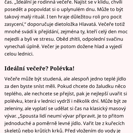
čas. „Ideální je rodinná večeře. Najíst se v klidu, chvíli
posedět a popovídat si o uplynulém dnu. Může to být
takový malý rituál. I ten hraje důležitou roli pro pocit
zasycení,“ doporučuje dietoložka Hlavatá. Večeře totiž
mnohé svádí k přejídání, zejména ty, kteří celý den moc
nejedli a byli ve stresu. Oběd zhltli, odpolední svačinu
vynechali úplně. Večer je potom dožene hlad a vyjedí
celou lednici.
Ideální večeře? Polévka!
Večeře může být studená, ale alespoň jedno teplé jídlo
za den byste sníst měli. Pokud chcete do žaludku něco
teplého, ale nechcete se přejíst, pak je nejlepší uvařit si
polévku, která v lednici vydrží i několik dní. Může být ze
zeleniny, ale vyplatí se udělat si čas na klasický masový
vývar. „Spousta lidí neumí vývar připravit. Je to přitom
jednoduché a poměrně levné jídlo. Vařit lze z kuřecích
skeletů nebo krůtích krků. Před vložením do vody je