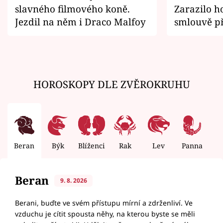
slavného filmového koně.
Zarazilo ho
Jezdil na něm i Draco Malfoy
smlouvě př
zemřít
HOROSKOPY DLE ZVĚROKRUHU
Beran
Býk
Blíženci
Rak
Lev
Panna
V
Beran
9. 8. 2026
Berani, buďte ve svém přístupu mírní a zdrženliví. Ve
vzduchu je cítit spousta něhy, na kterou byste se měli