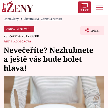
ŽIVĚ
Prima Ženy
■
Životní styl
Zdraví a nemoci
Trendy:
Polabí
Inspekce
Prostřeno!
AYTO?
ZDRAVÍ A NEMOCI
SDÍLET
Módní alarm
Zrádci
Proměny
29. června 2017 06:00
Anna Kopečková
Nevečeříte? Nezhubnete
a ještě vás bude bolet
Témata
hlava!
Celebrity
Vztahy
Seriály