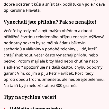
dobré odstranit kůži a snížit tak podíl tuku v jídle,“ dává
tip Karolína Hlavatá.
Vynechali jste přílohu? Pak se nenajíte!
Večeře by tedy měla být malým obědem a dodat
přibližně čtvrtinu celodenního příjmu energie. Výživově
hodnotný pokrm by se měl skládat z bílkovin,
sacharidů a vlákniny v podobě zeleniny. „Lidé, kteří
chtějí zhubnout, večer často vynechají přílohu nebo
pečivo. Potom mají ale brzy hlad nebo chuť na něco
sladkého,“ upozorňuje na další častou chybu odborný
garant Vím, co jím a piju Petr Havlíček. Porci tedy
oproti obědu trochu zmenšete, ale neubírejte zeleninu.
Na talíři by jí mělo zůstat asi 300 gramů.
Tipy na rychlou večeři
Udělejte si pomazánku