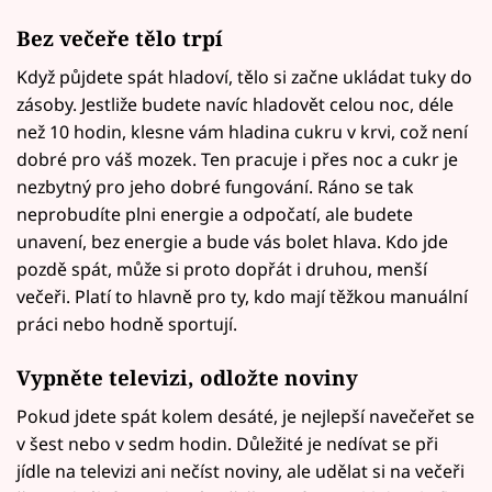
Bez večeře tělo trpí
Když půjdete spát hladoví, tělo si začne ukládat tuky do
zásoby. Jestliže budete navíc hladovět celou noc, déle
než 10 hodin, klesne vám hladina cukru v krvi, což není
dobré pro váš mozek. Ten pracuje i přes noc a cukr je
nezbytný pro jeho dobré fungování. Ráno se tak
neprobudíte plni energie a odpočatí, ale budete
unavení, bez energie a bude vás bolet hlava. Kdo jde
pozdě spát, může si proto dopřát i druhou, menší
večeři. Platí to hlavně pro ty, kdo mají těžkou manuální
práci nebo hodně sportují.
Vypněte televizi, odložte noviny
Pokud jdete spát kolem desáté, je nejlepší navečeřet se
v šest nebo v sedm hodin. Důležité je nedívat se při
jídle na televizi ani nečíst noviny, ale udělat si na večeři