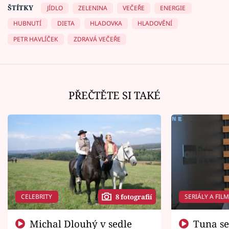
ŠTÍTKY
JÍDLO
ZELENINA
VEČEŘE
ENERGIE
HUBNUTÍ
DIETA
HLADOVKA
HLADOVĚNÍ
PETR HAVLÍČEK
ZDRAVÁ VEČEŘE
PŘEČTĚTE SI TAKÉ
CELEBRITY
SERIÁLY A FIL
8 fotografií
Michal Dlouhý v sedle
Tuna se chtěl vrátit domů.