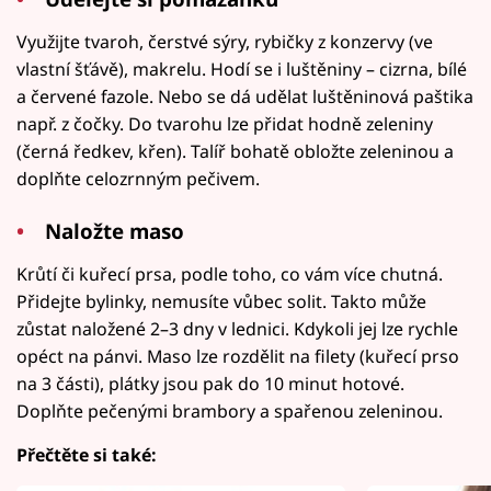
Využijte tvaroh, čerstvé sýry, rybičky z konzervy (ve
vlastní šťávě), makrelu. Hodí se i luštěniny – cizrna, bílé
a červené fazole. Nebo se dá udělat luštěninová paštika
např. z čočky. Do tvarohu lze přidat hodně zeleniny
(černá ředkev, křen). Talíř bohatě obložte zeleninou a
doplňte celozrnným pečivem.
Naložte maso
Krůtí či kuřecí prsa, podle toho, co vám více chutná.
Přidejte bylinky, nemusíte vůbec solit. Takto může
zůstat naložené 2–3 dny v lednici. Kdykoli jej lze rychle
opéct na pánvi. Maso lze rozdělit na filety (kuřecí prso
na 3 části), plátky jsou pak do 10 minut hotové.
Doplňte pečenými brambory a spařenou zeleninou.
Přečtěte si také: