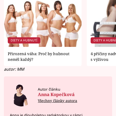
DIETY A HUBNUTÍ
DIETY A HUBN
Přirozená váha: Proč by hubnout
4 příčiny nad
neměl každý?
s výživou
autor: MM
Autor článku
Anna Kopečková
Všechny články autora
Anna je dlouholetou redaktorkou v rámci