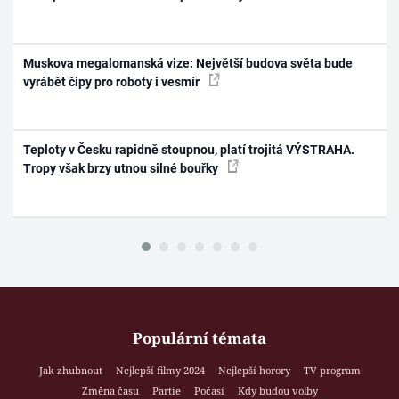
Muskova megalomanská vize: Největší budova světa bude
vyrábět čipy pro roboty i vesmír
Teploty v Česku rapidně stoupnou, platí trojitá VÝSTRAHA.
Tropy však brzy utnou silné bouřky
Populární témata
Jak zhubnout
Nejlepší filmy 2024
Nejlepší horory
TV program
Změna času
Partie
Počasí
Kdy budou volby