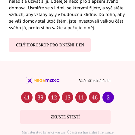
naladit a užívat si ji. Udělejte něco pro zlepšení svého
domova. Usmiřte se s lidmi, se kterými žijete, a vyčistěte
vzduch, aby vztahy byly v budoucnu klidné. Do toho, aby
se váš domov stal útočištěm, jste investovali velkou část
svého já, proto si ho važte a pečujte o něj.
CELÝ HOROSKOP PRO DNEŠNÍ DEN
Vaše šťastná čísla
41
39
12
13
11
46
2
ZKUSTE ŠTĚSTÍ
Ministerstvo financí varuje: Účastí na hazardní hře může