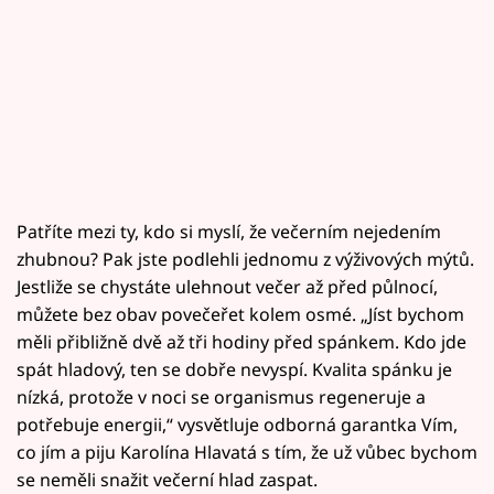
Patříte mezi ty, kdo si myslí, že večerním nejedením
zhubnou? Pak jste podlehli jednomu z výživových mýtů.
Jestliže se chystáte ulehnout večer až před půlnocí,
můžete bez obav povečeřet kolem osmé. „Jíst bychom
měli přibližně dvě až tři hodiny před spánkem. Kdo jde
spát hladový, ten se dobře nevyspí. Kvalita spánku je
nízká, protože v noci se organismus regeneruje a
potřebuje energii,“ vysvětluje odborná garantka Vím,
co jím a piju Karolína Hlavatá s tím, že už vůbec bychom
se neměli snažit večerní hlad zaspat.