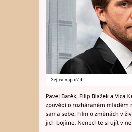
Zejtra napořád.
Pavel Batěk, Filip Blažek a Vica 
zpovědi o rozháraném mladém mu
sama sebe. Film o změnách v živo
jich bojíme. Nenechte si ujít v n