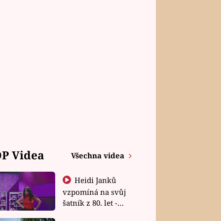
P Videa
Všechna videa
Heidi Janků
vzpomíná na svůj
šatník z 80. let -
Shopaholičky