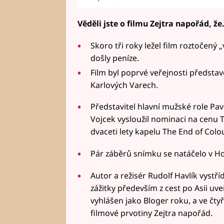
Věděli jste o filmu Zejtra napořád, že.
Skoro tři roky ležel film roztočený 
došly peníze.
Film byl poprvé veřejnosti představ
Karlových Varech.
Představitel hlavní mužské role Pave
Vojcek vysloužil nominaci na cenu T
dvaceti lety kapelu The End of Colou
Pár záběrů snímku se natáčelo v 
Autor a režisér Rudolf Havlík vystří
zážitky především z cest po Asii uve
vyhlášen jako Bloger roku, a ve čtyř
filmové prvotiny Zejtra napořád.