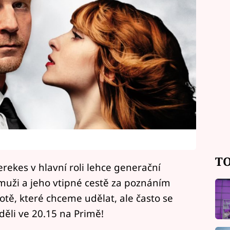
TO
Kerekes v hlavní roli lehce generační
ži a jeho vtipné cestě za poznáním
tě, které chceme udělat, ale často se
eděli ve 20.15 na Primě!