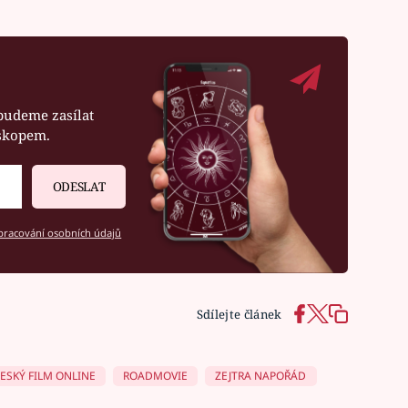
budeme zasílat
oskopem.
ODESLAT
racování osobních údajů
Sdílejte článek
ESKÝ FILM ONLINE
ROADMOVIE
ZEJTRA NAPOŘÁD