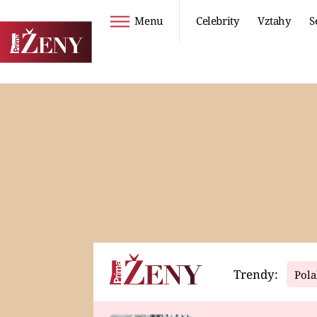
Menu
Celebrity
Vztahy
S
Seriály
Životní styl
ZOO
DIETY A HUBNUTÍ
PROSTŘENO!
CESTOVÁNÍ A
DOVOLENÁ
DUCH
ZDRAVÍ
Trendy:
Pola
Horoskopy
Video
ASTROČLÁNKY
SERIÁLY