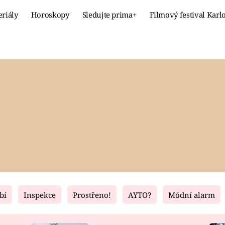
eriály
Horoskopy
Sledujte prima+
Filmový festival Karl
Celebrity
Recept
MÓDA A KRÁSA
HLAVNÍ JÍ
VZTAHY A SEX
SLADKÉ
PRIMA MAMINKA
ZDRAVÉ
bí
Inspekce
Prostřeno!
AYTO?
Módní alarm
Fresh
Living
RECEPTY
BYDLENÍ