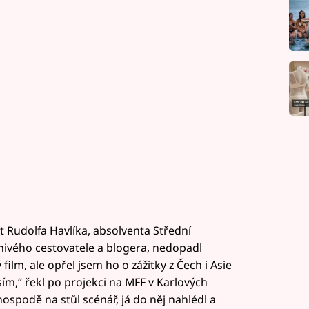
t Rudolfa Havlíka, absolventa Střední
nivého cestovatele a blogera, nedopadl
ilm, ale opřel jsem ho o zážitky z Čech i Asie
sím,“ řekl po projekci na MFF v Karlových
hospodě na stůl scénář, já do něj nahlédl a