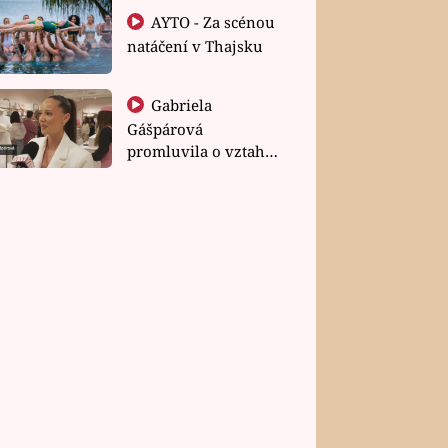
AYTO - Za scénou
natáčení v Thajsku
Gabriela
Gášpárová
promluvila o vztahu
a zakládání rodiny