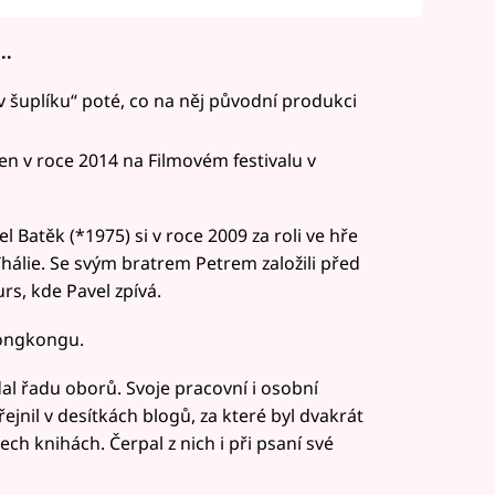
..
„v šuplíku“ poté, co na něj původní produkci
en v roce 2014 na Filmovém festivalu v
l Batěk (*1975) si v roce 2009 za roli ve hře
hálie. Se svým bratrem Petrem založili před
rs, kde Pavel zpívá.
Hongkongu.
dal řadu oborů. Svoje pracovní i osobní
řejnil v desítkách blogů, za které byl dvakrát
ech knihách. Čerpal z nich i při psaní své