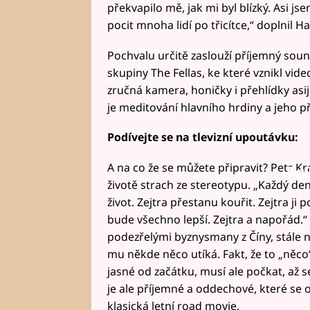
překvapilo mě, jak mi byl blízký. Asi js
pocit mnoha lidí po třicítce,“ doplnil Ha
Pochvalu určitě zaslouží příjemný soun
skupiny The Fellas, ke které vznikl vi
zručná kamera, honičky i přehlídky as
je meditování hlavního hrdiny a jeho p
Podívejte se na tlevizní upoutávku:
A na co že se můžete připravit? Petr Kr
Fai
životě strach ze stereotypu. „Každý den 
život. Zejtra přestanu kouřit. Zejtra ji
bude všechno lepší. Zejtra a napořád.“ 
podezřelými byznysmany z Číny, stále 
mu někde něco utíká. Fakt, že to „něc
jasné od začátku, musí ale počkat, až s
je ale příjemné a oddechové, které se
klasická letní road movie.