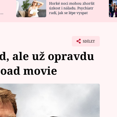
Horké noci mohou zhoršit
NOVINKY
ZAHRADA
úzkost i náladu. Psychiatr
 a
radí, jak se lépe vyspat
VIDEORECEPTY
DESIGN
SDÍLET
d, ale už opravdu
 road movie