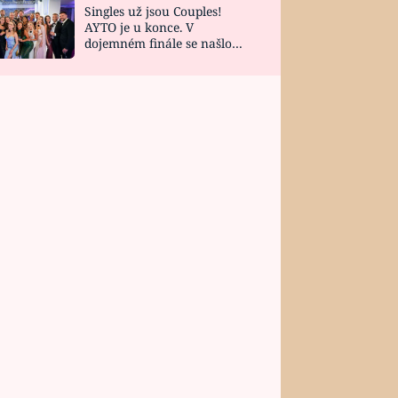
Singles už jsou Couples!
AYTO je u konce. V
dojemném finále se našlo
všech 10 Perfect Matchů