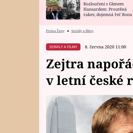
Rozloučení s Glenem
SNÁŘ
CELEBRITY
Hansardem: Proutěná
rakev, dojemná řeč Bona
HOROSKOP NA
VAŘENÍ
zpěv Irglové s Vedderem
ROK 2023
Prima Ženy
■
Seriály a filmy
8. června 2020 11:00
SERIÁLY A FILMY
Zejtra napořá
v letní české