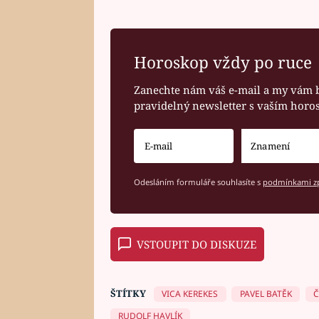
Horoskop vždy po ruce
Zanechte nám váš e-mail a my vám 
pravidelný newsletter s vaším hor
Odesláním formuláře souhlasíte s
podmínkami zp
VSTOUPIT DO DISKUZE
ŠTÍTKY
VICA KEREKES
PAVEL BATĚK
Č
RUDOLF HAVLÍK