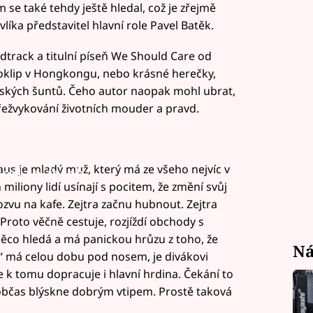
em se také tehdy ještě hledal, což je zřejmě
vlíka představitel hlavní role Pavel Batěk.
dtrack a titulní píseň We Should Care od
deoklip v Hongkongu, nebo krásné herečky,
ijských šuntů. Čeho autor naopak mohl ubrat,
řežvykování životních mouder a pravd.
aus je mladý muž, který má ze všeho nejvíc v
led to fetch
miliony lidí usínají s pocitem, že změní svůj
 pozvu na kafe. Zejtra začnu hubnout. Zejtra
Proto věčně cestuje, rozjíždí obchody s
něco hledá a má panickou hrůzu z toho, že
Ná
o“ má celou dobu pod nosem, je divákovi
e k tomu dopracuje i hlavní hrdina. Čekání to
 občas blýskne dobrým vtipem. Prostě taková