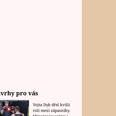
vrhy pro vás
Vojta Dyk dřel kvůli
roli mezi zápasníky.
Minutovou scénu jel