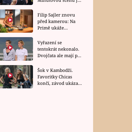
bez dubla
Filip Sajler znovu
před kamerou: Na
Primě ukáže
poctivou kuchyni i
rychlé recepty
Vyřazení se
tentokrát nekonalo.
Dvojčata ale mají po
uzavření třetí etapy
závodu nůž na krku
Šok v Kambodži.
Favoritky Chicas
končí, závod ukázal
svou nejtvrdší tvář