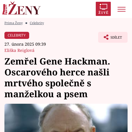
ŽIVĚ
Prima Ženy
■
Celebrity
Trendy:
Polabí
Inspekce
Prostřeno!
AYTO?
CELEBRITY
SDÍLET
Módní alarm
Zrádci
Proměny
27. února 2025 09:39
Eliška Reiglová
Zemřel Gene Hackman.
Oscarového herce našli
Témata
mrtvého společně s
Celebrity
manželkou a psem
Vztahy
Seriály