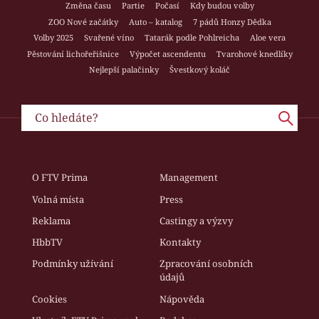
Změna času
Partie
Počasí
Kdy budou volby
ZOO Nové začátky
Auto – katalog
7 pádů Honzy Dědka
Volby 2025
Svařené víno
Tatarák podle Pohlreicha
Aloe vera
Pěstování lichořeřišnice
Výpočet ascendentu
Tvarohové knedlíky
Nejlepší palačinky
Švestkový koláč
O FTV Prima
Management
Volná místa
Press
Reklama
Castingy a výzvy
HbbTV
Kontakty
Podmínky užívání
Zpracování osobních
údajů
Cookies
Nápověda