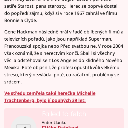
satiře Starosti pana starosty. Herec se poprvé dostal
do popředí zájmu, když si v roce 1967 zahrál ve filmu
Bonnie a Clyde.
Gene Hackman následně hrál v řadě oblíbených filmů a
televizních pořadů, jako jsou například Superman,
Francouzská spojka nebo Před svatbou ne. V roce 2004
však oznámil, že s herectvím končí. Sbalil si všechny
věci a odstěhoval se z Los Angeles do klidného Nového
Mexika. Poté objasnil, že profesi opustil kvůli velkému
stresu, který nezvládal poté, co začal mít problémy se
srdcem.
Ve středu zemřela také herečka Michelle
Trachtenberg, bylo jí pouhých 39 let:
Failed to fetch
Autor článku
Eliška Reiglová