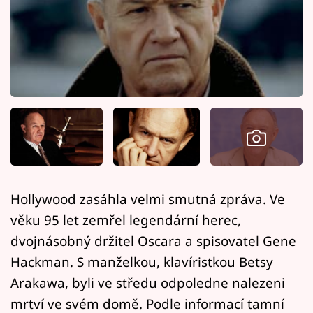
Horoskopy
Sledujte prima+
Filmový festival Karlovy Vary
Pořady
Mámy sobě
Přihlášení
Hollywood zasáhla velmi smutná zpráva. Ve
věku 95 let zemřel legendární herec,
Sledujte nás
dvojnásobný držitel Oscara a spisovatel Gene
Hackman. S manželkou, klavíristkou Betsy
Arakawa, byli ve středu odpoledne nalezeni
mrtví ve svém domě. Podle informací tamní