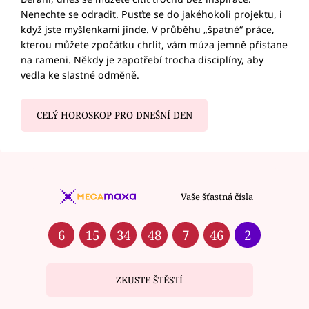
Nenechte se odradit. Pusťte se do jakéhokoli projektu, i
když jste myšlenkami jinde. V průběhu „špatné“ práce,
kterou můžete zpočátku chrlit, vám múza jemně přistane
na rameni. Někdy je zapotřebí trocha disciplíny, aby
vedla ke slastné odměně.
CELÝ HOROSKOP PRO DNEŠNÍ DEN
Vaše šťastná čísla
6
15
34
48
7
46
2
ZKUSTE ŠTĚSTÍ