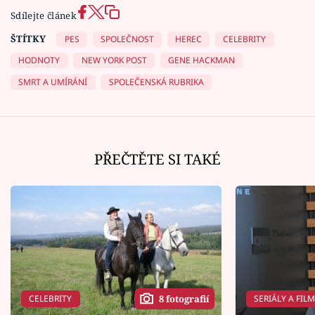
Sdílejte článek
ŠTÍTKY
PES
SPOLEČNOST
HEREC
CELEBRITY
HODNOTY
NEW YORK POST
GENE HACKMAN
SMRT A UMÍRÁNÍ
SPOLEČENSKÁ RUBRIKA
PŘEČTĚTE SI TAKÉ
CELEBRITY
SERIÁLY A FIL
8 fotografií