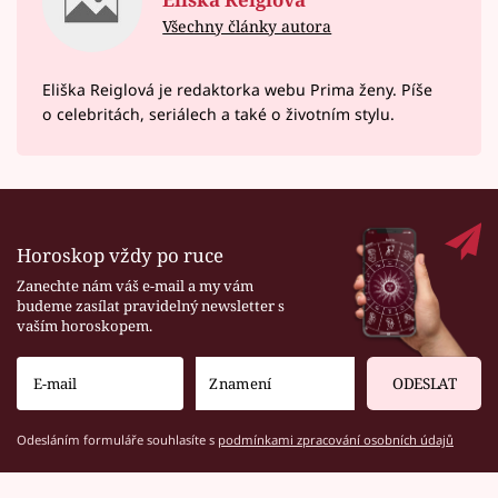
Všechny články autora
Eliška Reiglová je redaktorka webu Prima ženy. Píše
o celebritách, seriálech a také o životním stylu.
Horoskop vždy po ruce
Zanechte nám váš e-mail a my vám
budeme zasílat pravidelný newsletter s
vaším horoskopem.
ODESLAT
Odesláním formuláře souhlasíte s
podmínkami zpracování osobních údajů