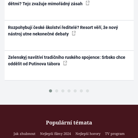
dětmi? Tejc zvažuje mimořádný zásah
Rozpohybují české školství ředitelé? Resort věří, že nový
nástroj utne nekonečné debaty
Zelenskyj navštíví tradičního ruského spojence: Srbsko chce
oddělit od Putinova tábora
Populární témata
Jak zhubnout
Nejlepší filmy 2024
Nejlepší horory
TV program