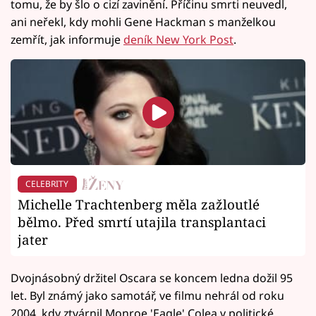
tomu, že by šlo o cizí zavinění. Příčinu smrti neuvedl,
ani neřekl, kdy mohli Gene Hackman s manželkou
zemřít, jak informuje
deník New York Post
.
CELEBRITY
Michelle Trachtenberg měla zažloutlé
bělmo. Před smrtí utajila transplantaci
jater
Dvojnásobný držitel Oscara se koncem ledna dožil 95
let. Byl známý jako samotář, ve filmu nehrál od roku
2004, kdy ztvárnil Monroe 'Eagle' Colea v politické