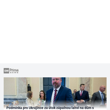
Podmínka pro Ukrajince za útok zápalnou lahví na dům s