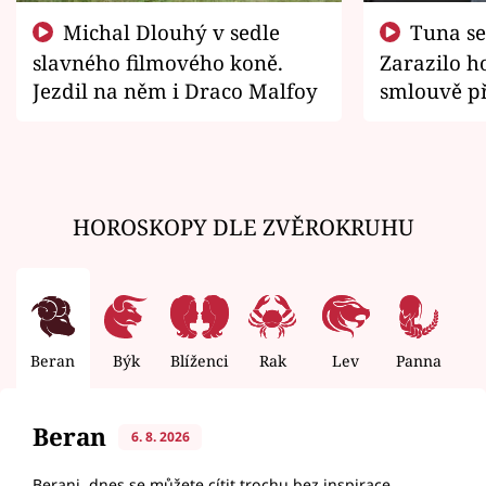
Michal Dlouhý v sedle
Tuna se chtěl vrátit domů.
slavného filmového koně.
Zarazilo ho
Jezdil na něm i Draco Malfoy
smlouvě př
zemřít
HOROSKOPY DLE ZVĚROKRUHU
Beran
Býk
Blíženci
Rak
Lev
Panna
V
Beran
6. 8. 2026
Berani, dnes se můžete cítit trochu bez inspirace.