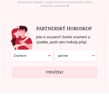
Ministerstvo financí varuje: Účastí na hazardní hře může
vzniknout závislost ⑱
PARTNERSKÝ HOROSKOP
Jste si souzení? Zvolte znamení a
zjistěte, jestli vám hvězdy přejí.
VYPOČÍTAT