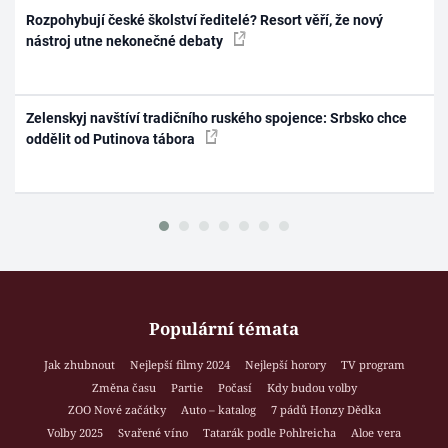
Rozpohybují české školství ředitelé? Resort věří, že nový
nástroj utne nekonečné debaty
Zelenskyj navštíví tradičního ruského spojence: Srbsko chce
oddělit od Putinova tábora
Populární témata
Jak zhubnout
Nejlepší filmy 2024
Nejlepší horory
TV program
Změna času
Partie
Počasí
Kdy budou volby
ZOO Nové začátky
Auto – katalog
7 pádů Honzy Dědka
Volby 2025
Svařené víno
Tatarák podle Pohlreicha
Aloe vera