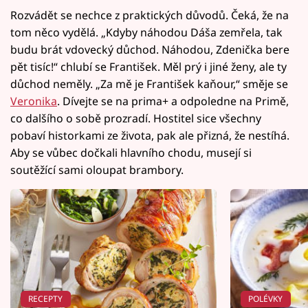
Rozvádět se nechce z praktických důvodů. Čeká, že na
tom něco vydělá. „Kdyby náhodou Dáša zemřela, tak
budu brát vdovecký důchod. Náhodou, Zdenička bere
pět tisíc!“ chlubí se František. Měl prý i jiné ženy, ale ty
důchod neměly. „Za mě je František kaňour,“ směje se
Veronika
. Dívejte se na prima+ a odpoledne na Primě,
co dalšího o sobě prozradí. Hostitel sice všechny
pobaví historkami ze života, pak ale přizná, že nestíhá.
Aby se vůbec dočkali hlavního chodu, musejí si
soutěžící sami oloupat brambory.
RECEPTY
POLÉVKY