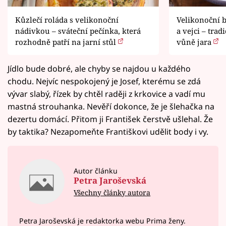
Kůzlečí roláda s velikonoční
Velikonoční b
nádivkou – sváteční pečínka, která
a vejci – trad
rozhodně patří na jarní stůl
vůně jara
Jídlo bude dobré, ale chyby se najdou u každého
chodu. Nejvíc nespokojený je Josef, kterému se zdá
vývar slabý, řízek by chtěl raději z krkovice a vadí mu
mastná strouhanka. Nevěří dokonce, že je šlehačka na
dezertu domácí. Přitom ji František čerstvě ušlehal. Že
by taktika? Nezapomeňte Františkovi udělit body i vy.
Autor článku
Petra Jaroševská
Všechny články autora
Petra Jaroševská je redaktorka webu Prima ženy.