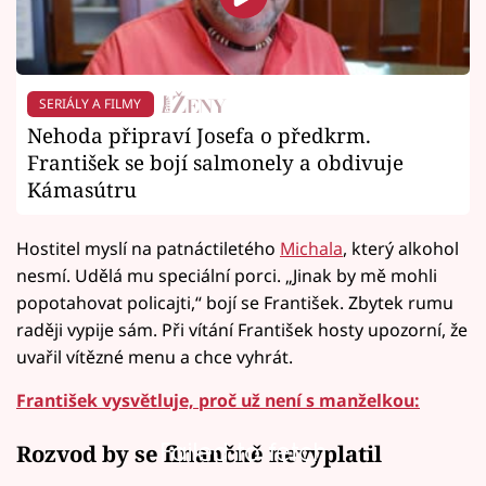
SERIÁLY A FILMY
Nehoda připraví Josefa o předkrm.
František se bojí salmonely a obdivuje
Kámasútru
Hostitel myslí na patnáctiletého
Michala
, který alkohol
nesmí. Udělá mu speciální porci. „Jinak by mě mohli
popotahovat policajti,“ bojí se František. Zbytek rumu
raději vypije sám. Při vítání František hosty upozorní, že
uvařil vítězné menu a chce vyhrát.
František vysvětluje, proč už není s manželkou:
Failed to fetch
Rozvod by se finančně nevyplatil