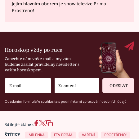
Jejím hlavním oborem je show televize Prima
Prostřeno!
Horoskop vždy po ruce
Zanechte nám váš e-mail a my vám
budeme zasílat pravidelný newsletter s
vaším horoskopem.
ODESLAT
Odesláním formuláře souhlasíte s
podmínkami zpracování osobních údajů
Sdílejte článek
ŠTÍTKY
MILENKA
FTV PRIMA
VAŘENÍ
PROSTŘENO!