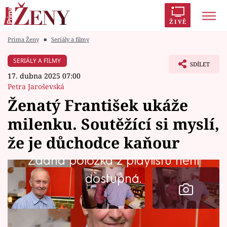
ŽIVĚ
Prima Ženy
■
Seriály a filmy
Trendy:
Polabí
Inspekce
Prostřeno!
AYTO?
SERIÁLY A FILMY
SDÍLET
Módní alarm
Zrádci
Proměny
17. dubna 2025 07:00
Petra Jaroševská
Ženatý František ukáže
milenku. Soutěžící si myslí,
Témata
že je důchodce kaňour
Celebrity
Žádná položka z playlistu není
dostupná.
Vztahy
Seriály