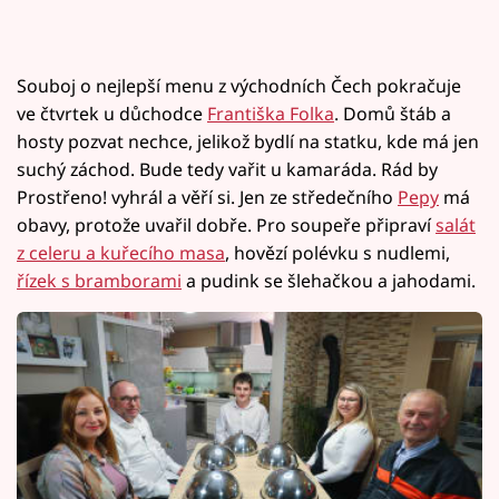
Souboj o nejlepší menu z východních Čech pokračuje
ve čtvrtek u důchodce
Františka Folka
. Domů štáb a
hosty pozvat nechce, jelikož bydlí na statku, kde má jen
suchý záchod. Bude tedy vařit u kamaráda. Rád by
Prostřeno! vyhrál a věří si. Jen ze středečního
Pepy
má
obavy, protože uvařil dobře. Pro soupeře připraví
salát
z celeru a kuřecího masa
, hovězí polévku s nudlemi,
řízek s bramborami
a pudink se šlehačkou a jahodami.