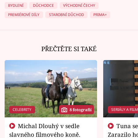
BYDLENÍ
DŮCHODCE
VÝCHODNÍ ČECHY
PREMIÉROVÉ DÍLY
STAROBNÍ DŮCHOD
PRIMA+
PŘEČTĚTE SI TAKÉ
CELEBRITY
SERIÁLY A FIL
8 fotografií
Michal Dlouhý v sedle
Tuna se chtěl vrátit domů.
slavného filmového koně.
Zarazilo ho