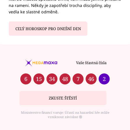
na rameni. Někdy je zapotřebí trocha disciplíny, aby
vedla ke slastné odměně.
CELÝ HOROSKOP PRO DNEŠNÍ DEN
Vaše šťastná čísla
6
15
34
48
7
46
2
ZKUSTE ŠTĚSTÍ
Ministerstvo financí varuje: Účastí na hazardní hře může
vzniknout závislost ⑱