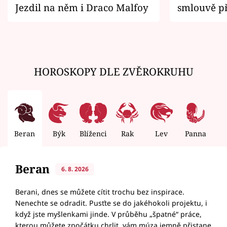
Jezdil na něm i Draco Malfoy
smlouvě př
zemřít
HOROSKOPY DLE ZVĚROKRUHU
Beran
Býk
Blíženci
Rak
Lev
Panna
V
Beran
6. 8. 2026
Berani, dnes se můžete cítit trochu bez inspirace.
Nenechte se odradit. Pusťte se do jakéhokoli projektu, i
když jste myšlenkami jinde. V průběhu „špatné“ práce,
kterou můžete zpočátku chrlit, vám múza jemně přistane