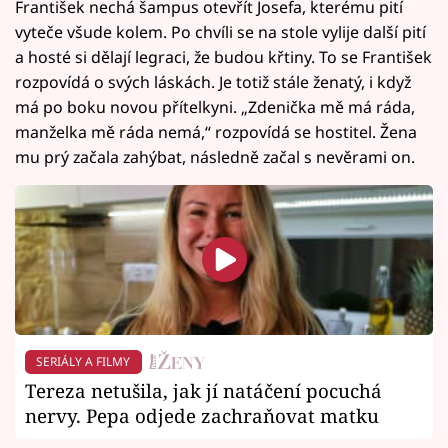
František nechá šampus otevřít Josefa, kterému pití
vyteče všude kolem. Po chvíli se na stole vylije další pití
a hosté si dělají legraci, že budou křtiny. To se František
rozpovídá o svých láskách. Je totiž stále ženatý, i když
má po boku novou přítelkyni. „Zdenička mě má ráda,
manželka mě ráda nemá,“ rozpovídá se hostitel. Žena
mu prý začala zahýbat, následně začal s nevěrami on.
SERIÁLY A FILMY
Tereza netušila, jak jí natáčení pocuchá
nervy. Pepa odjede zachraňovat matku