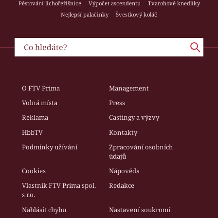
Pěstování lichořeřišnice
Výpočet ascendentu
Tvarohové knedlíky
Nejlepší palačinky
Švestkový koláč
O FTV Prima
Management
Volná místa
Press
Reklama
Castingy a výzvy
HbbTV
Kontakty
Podmínky užívání
Zpracování osobních
údajů
Cookies
Nápověda
Vlastník FTV Prima spol.
Redakce
s r.o.
Nahlásit chybu
Nastavení soukromí