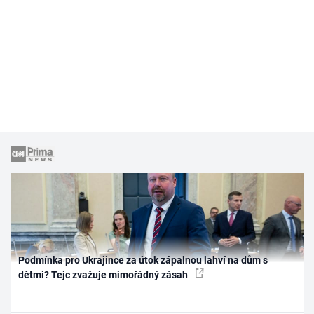
Podmínka pro Ukrajince za útok zápalnou lahví na dům s
dětmi? Tejc zvažuje mimořádný zásah