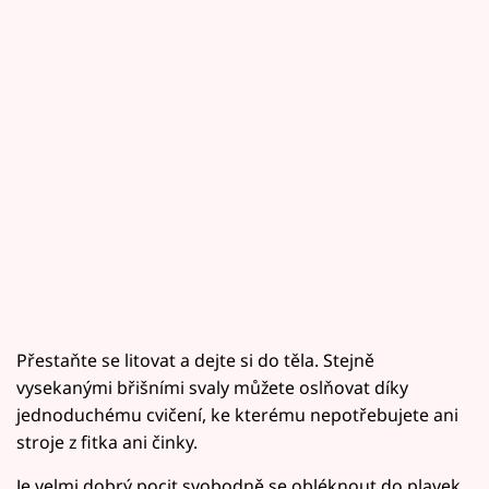
Přestaňte se litovat a dejte si do těla. Stejně
vysekanými břišními svaly můžete oslňovat díky
jednoduchému cvičení, ke kterému nepotřebujete ani
stroje z fitka ani činky.
Je velmi dobrý pocit svobodně se obléknout do plavek