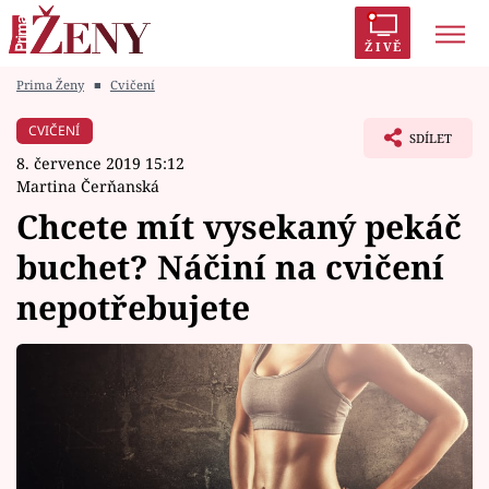
ŽIVĚ
Prima Ženy
■
Cvičení
Trendy:
Polabí
Inspekce
Prostřeno!
AYTO?
CVIČENÍ
SDÍLET
Módní alarm
Zrádci
Proměny
8. července 2019 15:12
Martina Čerňanská
Chcete mít vysekaný pekáč
buchet? Náčiní na cvičení
Témata
nepotřebujete
Celebrity
Vztahy
Seriály