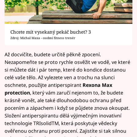
Chcete mít vysekaný pekáč buchet? 3
Zdroj: Michal Maxa - osobní fitness trenér
Až docvičíte, budete určitě pěkně zpocení.
Nezapomeňte se proto rychle osvěžit ve vodě, ve které
si můžete dát i pár temp, které do kondice dostanou
celé vaše tělo. Až vylezete ven a trochu na slunci
oschnete, použijte antiperspirant
Rexona Max
protection
, který vám zaručí nejenom to, že budete
krásně vonět, ale také dlouhodobou ochranu před
pocením a zápachem i když se půjdete znova okoupat.
Složení antiperspirantu dělá výjimečným inovativní
technologie TRIsolidTM, která poskytuje vědecky
ověřenou ochranu proti pocení. Zajistíte si tak silnou