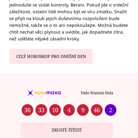
jednoduše se vzdát kontroly, Berani. Pokud jde o srdeční
záležitosti, ostatní lidé mohou být ve víru zmatku. Snažit
se přijít na kloub jejich duševnímu rozpoložení bude
nemožné, takže se o to ani nepokoušejte. Možná budete
chtít nechat věci plynout a uvidíte, jak dopadnete zítra,
než uděláte nějaké zásadní kroky.
CELÝ HOROSKOP PRO DNEŠNÍ DEN
Vaše šťastná čísla
36
33
10
4
9
46
2
ZKUSTE ŠTĚSTÍ