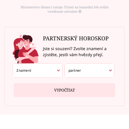
Ministerstvo financí varuje: Účastí na hazardní hře může
vzniknout závislost ⑱
PARTNERSKÝ HOROSKOP
Jste si souzení? Zvolte znamení a
zjistěte, jestli vám hvězdy přejí.
VYPOČÍTAT