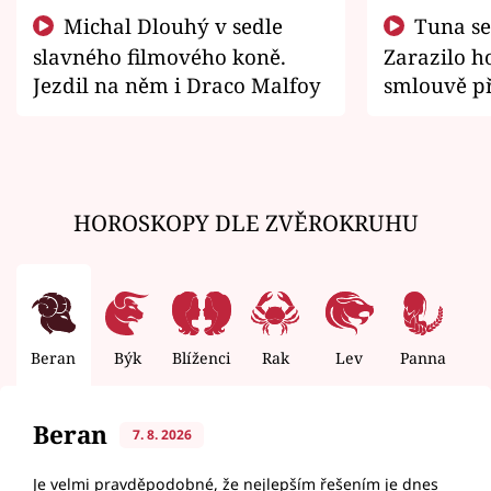
Michal Dlouhý v sedle
Tuna se chtěl vrátit domů.
slavného filmového koně.
Zarazilo ho
Jezdil na něm i Draco Malfoy
smlouvě př
zemřít
HOROSKOPY DLE ZVĚROKRUHU
Beran
Býk
Blíženci
Rak
Lev
Panna
V
Beran
7. 8. 2026
Je velmi pravděpodobné, že nejlepším řešením je dnes