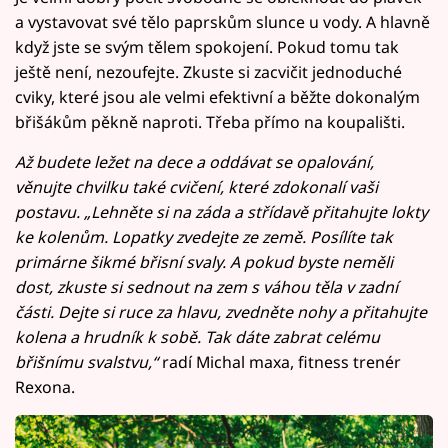
a vystavovat své tělo paprskům slunce u vody. A hlavně
když jste se svým tělem spokojení. Pokud tomu tak
ještě není, nezoufejte. Zkuste si zacvičit jednoduché
cviky, které jsou ale velmi efektivní a běžte dokonalým
břišákům pěkně naproti. Třeba přímo na koupališti.
Až budete ležet na dece a oddávat se opalování,
věnujte chvilku také cvičení, které zdokonalí vaši
postavu. „Lehněte si na záda a střídavě přitahujte lokty
ke kolenům. Lopatky zvedejte ze země. Posílíte tak
primárne šikmé břisní svaly. A pokud byste neměli
dost, zkuste si sednout na zem s váhou těla v zadní
části. Dejte si ruce za hlavu, zvedněte nohy a přitahujte
kolena a hrudník k sobě. Tak dáte zabrat celému
břišnímu svalstvu,“
radí Michal maxa, fitness trenér
Rexona.