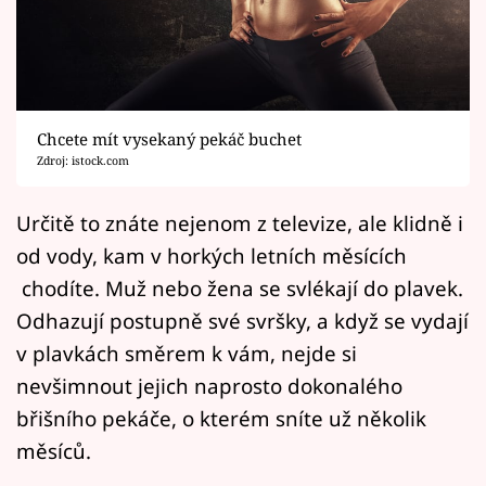
Horoskopy
Sledujte prima+
Filmový festival Karlovy Vary
Chcete mít vysekaný pekáč buchet
Pořady
Zdroj: istock.com
Mámy sobě
Určitě to znáte nejenom z televize, ale klidně i
od vody, kam v horkých letních měsících
Přihlášení
chodíte. Muž nebo žena se svlékají do plavek.
Odhazují postupně své svršky, a když se vydají
v plavkách směrem k vám, nejde si
Sledujte nás
nevšimnout jejich naprosto dokonalého
břišního pekáče, o kterém sníte už několik
měsíců.