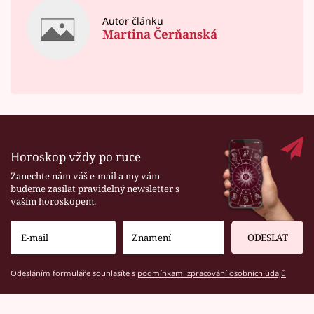
Autor článku
Martina Čerňanská
Horoskop vždy po ruce
Zanechte nám váš e-mail a my vám
budeme zasílat pravidelný newsletter s
vaším horoskopem.
ODESLAT
Odesláním formuláře souhlasíte s
podmínkami zpracování osobních údajů