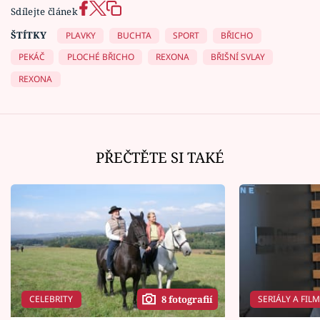
Sdílejte článek
ŠTÍTKY
PLAVKY
BUCHTA
SPORT
BŘICHO
PEKÁČ
PLOCHÉ BŘICHO
REXONA
BŘIŠNÍ SVLAY
REXONA
PŘEČTĚTE SI TAKÉ
CELEBRITY
SERIÁLY A FIL
8 fotografií