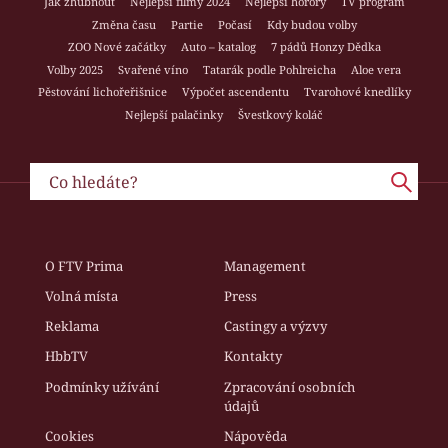
Jak zhubnout
Nejlepší filmy 2024
Nejlepší horory
TV program
Změna času
Partie
Počasí
Kdy budou volby
ZOO Nové začátky
Auto – katalog
7 pádů Honzy Dědka
Volby 2025
Svařené víno
Tatarák podle Pohlreicha
Aloe vera
Pěstování lichořeřišnice
Výpočet ascendentu
Tvarohové knedlíky
Nejlepší palačinky
Švestkový koláč
O FTV Prima
Management
Volná místa
Press
Reklama
Castingy a výzvy
HbbTV
Kontakty
Podmínky užívání
Zpracování osobních
údajů
Cookies
Nápověda